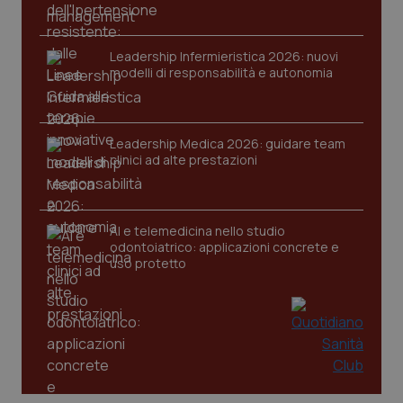
Nome
Fornitore
/
Dominio
Scaden
VISITOR_PRIVACY_METADATA
5 mesi
YouTube
settim
.youtube.com
Leadership Infermieristica 2026: nuovi
modelli di responsabilità e autonomia
Leadership Medica 2026: guidare team
clinici ad alte prestazioni
AI e telemedicina nello studio
odontoiatrico: applicazioni concrete e
uso protetto
CookieScriptConsent
5 mesi
CookieScript
settim
www.quotidianosanita.it