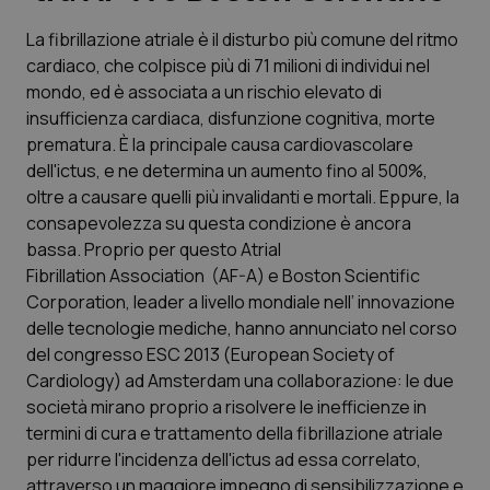
La fibrillazione atriale è il disturbo più comune del ritmo
Scienza e Farmaci
cardiaco, che colpisce più di 71 milioni di individui nel
mondo, ed è associata a un rischio elevato di
Studi e Analisi
insufficienza cardiaca, disfunzione cognitiva, morte
prematura. È la principale causa cardiovascolare
Lettere al direttore
dell'ictus, e ne determina un aumento fino al 500%,
oltre a causare quelli più invalidanti e mortali. Eppure, la
Edizioni Regionali
consapevolezza su questa condizione è ancora
bassa. Proprio per questo Atrial
Fibrillation Association (AF-A) e Boston Scientific
QS Pro
Corporation, leader a livello mondiale nell’ innovazione
delle tecnologie mediche, hanno annunciato nel corso
Professionisti Sanitari.AI
del congresso ESC 2013 (European Society of
Cardiology) ad Amsterdam una collaborazione: le due
Abruzzo
QS Pro Gold
società mirano proprio a risolvere le inefficienze in
termini di cura e trattamento della fibrillazione atriale
QS Club
Newsletter
Basilicata
Artrite & artrosi
per ridurre l'incidenza dell'ictus ad essa correlato,
attraverso un maggiore impegno di sensibilizzazione e