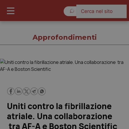
Sabato 8 Agosto 2026
Approfondimenti
Approfondimenti
Cronache
Governo e Parlamento
Uniti contro la fibrillazione
Regioni e Asl
atriale. Una collaborazione
tra AF-A e Boston Scientific
Lavoro e Professioni