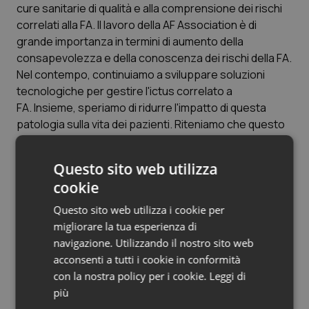
Valle D’Aosta
Oncodermatologia
cure sanitarie di qualità e alla comprensione dei rischi
correlati alla FA. Il lavoro della AF Association è di
Veneto
Oncoematologia
grande importanza in termini di aumento della
consapevolezza e della conoscenza dei rischi della FA.
Oncologia & Nutrizione
Nel contempo, continuiamo a sviluppare soluzioni
tecnologiche per gestire l'ictus correlato a
FA. Insieme, speriamo di ridurre l'impatto di questa
Psoriasi & pelle
patologia sulla vita dei pazienti. Riteniamo che questo
sforzo comune sarà determinante per aumentare la
Quotidiano Cardiologia
consapevolezza sulla Giornata Mondiale dell'Ictus (29
Questo sito web utilizza
ottobre 2013) e per condividere messaggi importanti
Quotidiano Chirurgia
cookie
attraverso eventi educativi e risorse destinate a
pazienti, “caregiver” e operatori sanitari. Uno di questi
Questo sito web utilizza i cookie per
Quotidiano Oncologia
eventi sarà la AF Aware Week (24-30 novembre
migliorare la tua esperienza di
2013), che sarà la prima iniziativa globale della durata di
navigazione. Utilizzando il nostro sito web
Quotidiano Pediatria
una settimana finalizzata a promuovere la
acconsenti a tutti i cookie in conformità
conoscenza della FA.”
con la nostra policy per i cookie.
Leggi di
Rene & patologie urogenitali
più