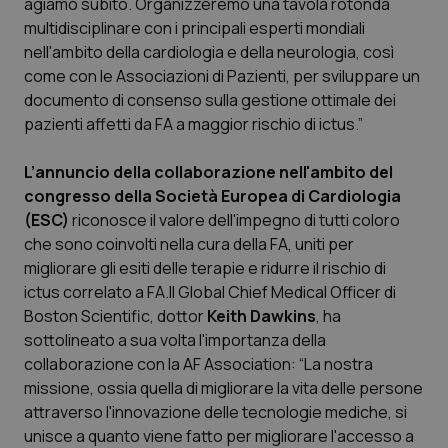
agiamo subito. Organizzeremo una tavola rotonda
multidisciplinare con i principali esperti mondiali
Piemonte
HIV
nell'ambito della cardiologia e della neurologia, così
come con le Associazioni di Pazienti, per sviluppare un
Provincia Autonoma di Bolzano
Infezioni & Febbre
documento di consenso sulla gestione ottimale dei
pazienti affetti da FA a maggior rischio di ictus.”
Provincia Autonoma di Trento
Ipertensione & Scompenso
L’annuncio della collaborazione nell'ambito del
Puglia
Malattie rare
congresso della Società Europea di Cardiologia
(ESC)
riconosce il valore dell'impegno di tutti coloro
Sardegna
Malattia di Crohn & Rettocolite Ulcerosa
che sono coinvolti nella cura della FA, uniti per
migliorare gli esiti delle terapie e ridurre il rischio di
ictus correlato a FA.Il Global Chief Medical Officer di
Sicilia
Neuroscienze & patologie neurodegenerative
Boston Scientific, dottor
Keith Dawkins
, ha
sottolineato a sua volta l'importanza della
Toscana
Obesità
collaborazione con la AF Association: “La nostra
missione, ossia quella di migliorare la vita delle persone
Umbria
Oftalmologia
attraverso l'innovazione delle tecnologie mediche, si
unisce a quanto viene fatto per migliorare l'accesso a