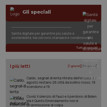
Gli speciali
Sanità digitale per garantire più salute e
sostenibilità. Ma servono standard e condivisione
tracking-sites-ironfish-
www.quotidianosanita.it
4
tracking-enable
settim
2 gior
Tutti gli speciali
I più letti
tracking-sites-ironfish-
www.quotidianosanita.it
4
[7 giorni]
[30 giorni]
session-id
settim
2 gior
Caldo, segnali di lenta ritirata dell'ondata: il 7
agosto restano 26 città da bollino rosso, l'8
scendono a 19
_ga
1 anno
Google LLC
mes
.quotidianosanita.it
Covid. Il silenzio di Fauci e il perdono di Biden.
Ma il Quinto Emendamento non è
un’ammissione di colpa