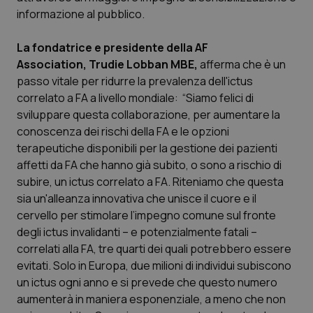
Calabria
Asma & BPCO
informazione al pubblico.
Campania
Car-T
La fondatrice e presidente della AF
Association, Trudie Lobban MBE,
afferma che è un
passo vitale per ridurre la prevalenza dell'ictus
Emilia-Romagna
Colesterolo & coronaropatie
correlato a FA a livello mondiale: “Siamo felici di
sviluppare questa collaborazione, per aumentare la
Friuli Venezia Giulia
Dermatite Atopica
conoscenza dei rischi della FA e le opzioni
terapeutiche disponibili per la gestione dei pazienti
Lazio
Diabete & glucometri
affetti da FA che hanno già subito, o sono a rischio di
subire, un ictus correlato a FA. Riteniamo che questa
Liguria
Disturbi dell’umore
sia un'alleanza innovativa che unisce il cuore e il
cervello per stimolare l’impegno comune sul fronte
Lombardia
Dolore
degli ictus invalidanti – e potenzialmente fatali –
correlati alla FA, tre quarti dei quali potrebbero essere
Marche
Donna & Salute
evitati. Solo in Europa, due milioni di individui subiscono
un ictus ogni anno e si prevede che questo numero
aumenterà in maniera esponenziale, a meno che non
Molise
Epatiti