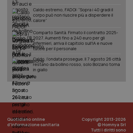
Caldo estremo, FADOI: “Sopra i 40 gradi il
corpo può non riuscire più a disperdere il
calore”
Comparto Sanità. Firmato il contratto 2025-
2027. Aumenti fino a 240 euro per gli
infermieri, arriva il capitolo sull'IA e nuove
tutele per il personale
Caldo, l’ondata prosegue. Il 7 agosto 26 città
restano da bollino rosso, solo Bolzano torna
in giallo
Quotidiano online
Copyright 2013-2026
d'informazione sanitaria
© Homnya Srl
Tutti i diritti sono
PHPSESSID
Sessio
PHP.net