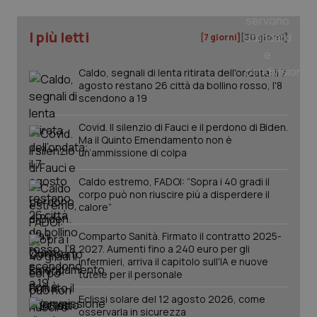
I più letti
[7 giorni]
[30 giorni]
Caldo, segnali di lenta ritirata dell'ondata: il 7
agosto restano 26 città da bollino rosso, l'8
scendono a 19
Covid. Il silenzio di Fauci e il perdono di Biden.
Ma il Quinto Emendamento non è
un’ammissione di colpa
Caldo estremo, FADOI: “Sopra i 40 gradi il
corpo può non riuscire più a disperdere il
calore”
Comparto Sanità. Firmato il contratto 2025-
2027. Aumenti fino a 240 euro per gli
infermieri, arriva il capitolo sull'IA e nuove
tutele per il personale
Eclissi solare del 12 agosto 2026, come
osservarla in sicurezza