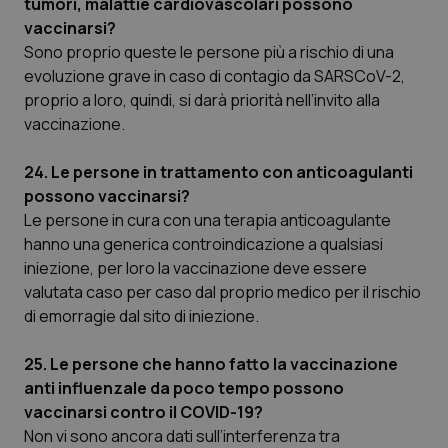
tumori, malattie cardiovascolari possono
vaccinarsi?
Sono proprio queste le persone più a rischio di una
evoluzione grave in caso di contagio da SARSCoV-2,
proprio a loro, quindi, si darà priorità nell’invito alla
vaccinazione.
Fornitore
/
Nome
Scadenza
Descrizion
Dominio
24. Le persone in trattamento con anticoagulanti
Nome
Fornitore
/
Dominio
Scadenza
Des
_ga_0VMQEQKQ1N
.quotidianosanita.it
1 anno 1
Questo
possono vaccinarsi?
mese
cookie
VISITOR_INFO1_LIVE
5 mesi 4
Que
Google LLC
viene
settimane
imp
Le persone in cura con una terapia anticoagulante
.youtube.com
utilizzato
You
hanno una generica controindicazione a qualsiasi
da Google
ten
Analytics
pre
iniezione, per loro la vaccinazione deve essere
per
del
mantener
vid
valutata caso per caso dal proprio medico per il rischio
lo stato
inco
della
di emorragie dal sito di iniezione.
può
sessione.
det
vis
web
25. Le persone che hanno fatto la vaccinazione
uti
nuo
anti influenzale da poco tempo possono
ver
vaccinarsi contro il COVID-19?
dell
You
Non vi sono ancora dati sull’interferenza tra