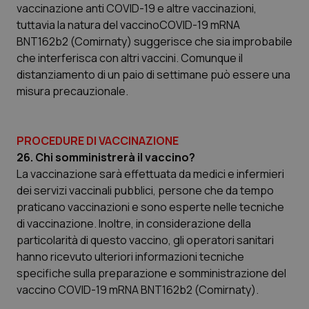
__Secure-YNID
.youtube.com
5 mesi 4
Que
vaccinazione anti COVID-19 e altre vaccinazioni,
settimane
imp
tuttavia la natura del vaccinoCOVID-19 mRNA
You
ten
BNT162b2 (Comirnaty) suggerisce che sia improbabile
pre
del
che interferisca con altri vaccini. Comunque il
vid
distanziamento di un paio di settimane può essere una
inco
può
misura precauzionale.
det
vis
web
uti
nuo
PROCEDURE DI VACCINAZIONE
ver
dell
26. Chi somministrerà il vaccino?
You
La vaccinazione sarà effettuata da medici e infermieri
YSC
Sessione
Que
Google LLC
dei servizi vaccinali pubblici, persone che da tempo
imp
.youtube.com
You
praticano vaccinazioni e sono esperte nelle tecniche
ten
vis
di vaccinazione. Inoltre, in considerazione della
vid
particolarità di questo vaccino, gli operatori sanitari
__Secure-
.youtube.com
5 mesi 4
Que
hanno ricevuto ulteriori informazioni tecniche
ROLLOUT_TOKEN
settimane
imp
You
specifiche sulla preparazione e somministrazione del
ges
del
vaccino COVID-19 mRNA BNT162b2 (Comirnaty).
e d
per