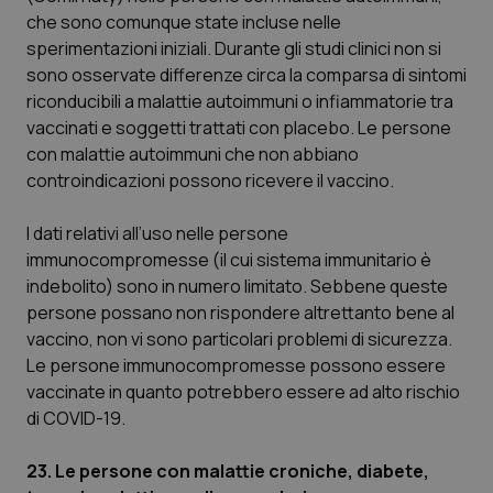
che sono comunque state incluse nelle
PHPSESSID
Sessio
PHP.net
sperimentazioni iniziali. Durante gli studi clinici non si
www.quotidianosanita.it
sono osservate differenze circa la comparsa di sintomi
riconducibili a malattie autoimmuni o infiammatorie tra
vaccinati e soggetti trattati con placebo. Le persone
con malattie autoimmuni che non abbiano
controindicazioni possono ricevere il vaccino.
I dati relativi all’uso nelle persone
immunocompromesse (il cui sistema immunitario è
indebolito) sono in numero limitato. Sebbene queste
persone possano non rispondere altrettanto bene al
vaccino, non vi sono particolari problemi di sicurezza.
Le persone immunocompromesse possono essere
vaccinate in quanto potrebbero essere ad alto rischio
di COVID-19.
_ga_KM60CM4NPH
.quotidianosanita.it
1 anno
mes
23. Le persone con malattie croniche, diabete,