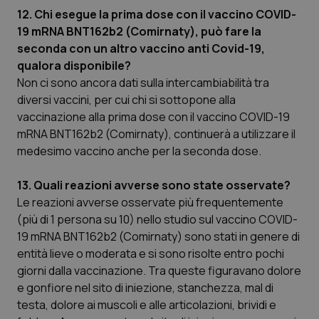
12. Chi esegue la prima dose con il vaccino COVID-
19 mRNA BNT162b2 (Comirnaty), può fare la
seconda con un altro vaccino anti Covid-19,
qualora disponibile?
Non ci sono ancora dati sulla intercambiabilità tra
diversi vaccini, per cui chi si sottopone alla
vaccinazione alla prima dose con il vaccino COVID-19
mRNA BNT162b2 (Comirnaty), continuerà a utilizzare il
medesimo vaccino anche per la seconda dose.
13. Quali reazioni avverse sono state osservate?
Le reazioni avverse osservate più frequentemente
(più di 1 persona su 10) nello studio sul vaccino COVID-
19 mRNA BNT162b2 (Comirnaty) sono stati in genere di
entità lieve o moderata e si sono risolte entro pochi
giorni dalla vaccinazione. Tra queste figuravano dolore
e gonfiore nel sito di iniezione, stanchezza, mal di
testa, dolore ai muscoli e alle articolazioni, brividi e