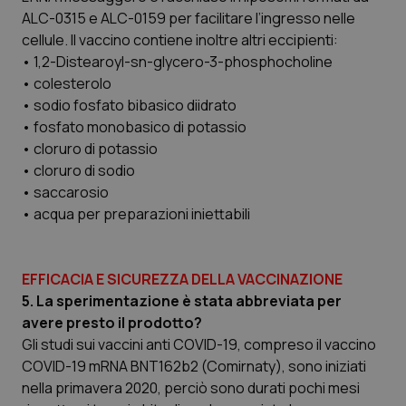
ALC-0315 e ALC-0159 per facilitare l’ingresso nelle
Salute orale & impianti
cellule. Il vaccino contiene inoltre altri eccipienti:
• 1,2-Distearoyl-sn-glycero-3-phosphocholine
Sangue & coagulazione
• colesterolo
• sodio fosfato bibasico diidrato
Tiroide
• fosfato monobasico di potassio
• cloruro di potassio
Tumore al seno
• cloruro di sodio
• saccarosio
Tumore ovarico
• acqua per preparazioni iniettabili
Tumori del Polmone & Testa Collo
EFFICACIA E SICUREZZA DELLA VACCINAZIONE
5. La sperimentazione è stata abbreviata per
Tumori gastrointestinali
avere presto il prodotto?
Gli studi sui vaccini anti COVID-19, compreso il vaccino
Ulcera & Reflusso
COVID-19 mRNA BNT162b2 (Comirnaty), sono iniziati
nella primavera 2020, perciò sono durati pochi mesi
Vaccini