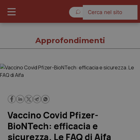
Venerdì 7 Agosto 2026
Approfondimenti
Approfondimenti
Cronache
Governo e Parlamento
Vaccino Covid Pfizer-
Regioni e Asl
BioNTech: efficacia e
sicurezza. Le FAQ di Aifa
Lavoro e Professioni