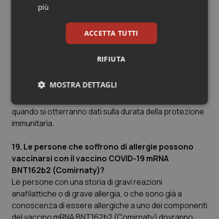
18. Chi ha già avuto un’infezione da COVID-19,
più
confermata, deve o può vaccinarsi?
La vaccinazione non contrasta con una precedente
ACCETTA TUTTI
infezione da COVID-19, anzi potenzia la sua memoria
immunitaria, per cui non è utile alcun test prima della
RIFIUTA
vaccinazione. Tuttavia, coloro che hanno avuto una
diagnosi di positività a COVID-19 non necessitano di
MOSTRA DETTAGLI
una vaccinazione nella prima fase della campagna
vaccinale, mentre potrebbe essere considerata
Necessari
Statistici
Marketing
quando si otterranno dati sulla durata della protezione
immunitaria.
19. Le persone che soffrono di allergie possono
vaccinarsi con il vaccino COVID-19 mRNA
BNT162b2 (Comirnaty)?
Necessari
Statistici
Marketing
Le persone con una storia di gravi reazioni
anafilattiche o di grave allergia, o che sono già a
I cookie necessari contribuiscono a rendere fruibile il
sito web abilitandone funzionalità di base quali la
conoscenza di essere allergiche a uno dei componenti
navigazione sulle pagine e l'accesso alle aree
del vaccino mRNA BNT162b2 (Comirnaty) dovranno
protette del sito. Il sito web non è in grado di