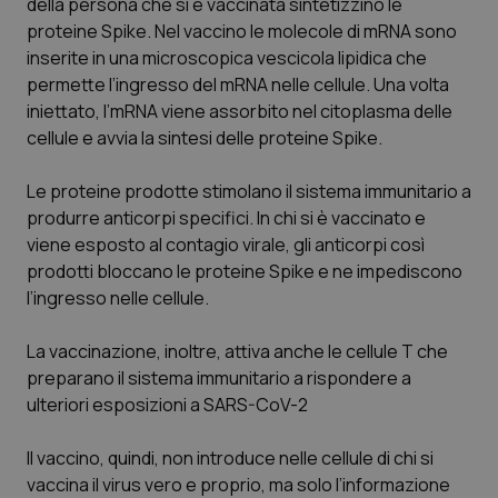
della persona che si è vaccinata sintetizzino le
proteine Spike. Nel vaccino le molecole di mRNA sono
Piemonte
HIV
inserite in una microscopica vescicola lipidica che
permette l’ingresso del mRNA nelle cellule. Una volta
Provincia Autonoma di Bolzano
Infezioni & Febbre
iniettato, l’mRNA viene assorbito nel citoplasma delle
cellule e avvia la sintesi delle proteine Spike.
Provincia Autonoma di Trento
Ipertensione & Scompenso
Le proteine prodotte stimolano il sistema immunitario a
Puglia
Malattie rare
produrre anticorpi specifici. In chi si è vaccinato e
viene esposto al contagio virale, gli anticorpi così
Sardegna
Malattia di Crohn & Rettocolite Ulcerosa
prodotti bloccano le proteine Spike e ne impediscono
l’ingresso nelle cellule.
Sicilia
Neuroscienze & patologie neurodegenerative
La vaccinazione, inoltre, attiva anche le cellule T che
preparano il sistema immunitario a rispondere a
Toscana
Obesità
ulteriori esposizioni a SARS-CoV-2
Umbria
Oftalmologia
Il vaccino, quindi, non introduce nelle cellule di chi si
vaccina il virus vero e proprio, ma solo l’informazione