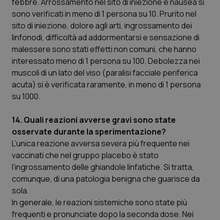
febbre. Arrossamento nel sito di iniezione e nausea si
sono verificati in meno di 1 persona su 10. Prurito nel
sito di iniezione, dolore agli arti, ingrossamento dei
linfonodi, difficoltà ad addormentarsi e sensazione di
malessere sono stati effetti non comuni, che hanno
interessato meno di 1 persona su 100. Debolezza nei
muscoli di un lato del viso (paralisi facciale periferica
acuta) si è verificata raramente, in meno di 1 persona
su 1000.
14. Quali reazioni avverse gravi sono state
osservate durante la sperimentazione?
L’unica reazione avversa severa più frequente nei
vaccinati che nel gruppo placebo è stato
l’ingrossamento delle ghiandole linfatiche. Si tratta,
comunque, di una patologia benigna che guarisce da
sola.
In generale, le reazioni sistemiche sono state più
frequenti e pronunciate dopo la seconda dose. Nei