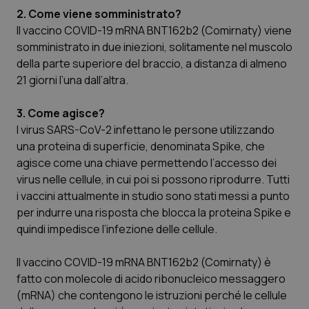
Calabria
Asma & BPCO
2. Come viene somministrato?
Il vaccino COVID-19 mRNA BNT162b2 (Comirnaty) viene
Campania
Car-T
somministrato in due iniezioni, solitamente nel muscolo
della parte superiore del braccio, a distanza di almeno
21 giorni l’una dall’altra.
Emilia-Romagna
Colesterolo & coronaropatie
3. Come agisce?
Friuli Venezia Giulia
Dermatite Atopica
I virus SARS-CoV-2 infettano le persone utilizzando
una proteina di superficie, denominata Spike, che
Lazio
Diabete & glucometri
agisce come una chiave permettendo l’accesso dei
virus nelle cellule, in cui poi si possono riprodurre. Tutti
Liguria
Disturbi dell’umore
i vaccini attualmente in studio sono stati messi a punto
per indurre una risposta che blocca la proteina Spike e
Lombardia
Dolore
quindi impedisce l’infezione delle cellule.
Marche
Donna & Salute
Il vaccino COVID-19 mRNA BNT162b2 (Comirnaty) è
fatto con molecole di acido ribonucleico messaggero
(mRNA) che contengono le istruzioni perché le cellule
Molise
Epatiti