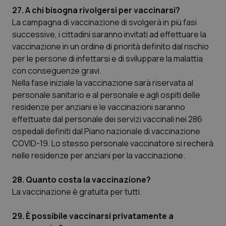
del
27. A chi bisogna rivolgersi per vaccinarsi?
ute
La campagna di vaccinazione di svolgerà in più fasi
tracking-sites-
www.quotidianosanita.it
4
Que
successive, i cittadini saranno invitati ad effettuare la
ironfish-tracking-
settimane
imp
named-enable
2 giorni
dal
vaccinazione in un ordine di priorità definito dal rischio
per 
sis
per le persone di infettarsi e di sviluppare la malattia
sol
ute
con conseguenze gravi.
ide
Nella fase iniziale la vaccinazione sarà riservata al
Wel
personale sanitario e al personale e agli ospiti delle
residenze per anziani e le vaccinazioni saranno
effettuate dal personale dei servizi vaccinali nei 286
ospedali definiti dal Piano nazionale di vaccinazione
COVID-19. Lo stesso personale vaccinatore si recherà
nelle residenze per anziani per la vaccinazione.
28. Quanto costa la vaccinazione?
La vaccinazione è gratuita per tutti.
29. È possibile vaccinarsi privatamente a