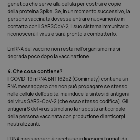
Valle D’Aosta
Oncodermatologia
genetica che serve alla cellula per costruire copie
della proteina Spike. Se, in un momento successivo, la
Veneto
Oncoematologia
persona vaccinata dovesse entrare nuovamente in
contatto con il SARSCoV-2, il suo sistema immunitario
Oncologia & Nutrizione
riconoscerà il virus e sarà pronto a combatterlo.
L’mRNA del vaccino non resta nell’organismo ma si
Psoriasi & pelle
degrada poco dopo la vaccinazione.
Quotidiano Cardiologia
4. Che cosa contiene?
Il COVID-19 mRNA BNT162b2 (Comirnaty) contiene un
Quotidiano Chirurgia
RNA messaggero che non può propagare se stesso
nelle cellule dell’ospite, ma induce la sintesi di antigeni
Quotidiano Oncologia
del virus SARS-CoV-2 (che esso stesso codifica). Gli
antigeni S del virus stimolano la risposta anticorpale
Quotidiano Pediatria
della persona vaccinata con produzione di anticorpi
neutralizzanti.
Rene & patologie urogenitali
L’RNA messaggero è racchiuso in liposomi formati da