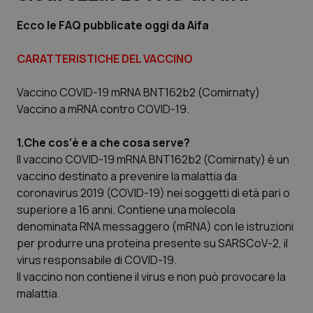
Ecco le FAQ pubblicate oggi da Aifa
Scienza e Farmaci
CARATTERISTICHE DEL VACCINO
Studi e Analisi
Vaccino COVID-19 mRNA BNT162b2 (Comirnaty)
Lettere al direttore
Vaccino a mRNA contro COVID-19
.
Edizioni Regionali
1.Che cos’è e a che cosa serve?
Il vaccino COVID-19 mRNA BNT162b2 (Comirnaty) è un
vaccino destinato a prevenire la malattia da
QS Pro
coronavirus 2019 (COVID-19) nei soggetti di età pari o
superiore a 16 anni. Contiene una molecola
Professionisti Sanitari.AI
denominata RNA messaggero (mRNA) con le istruzioni
per produrre una proteina presente su SARSCoV-2, il
Abruzzo
QS Pro Gold
virus responsabile di COVID-19.
Il vaccino non contiene il virus e non può provocare la
QS Club
Newsletter
Basilicata
Artrite & artrosi
malattia.