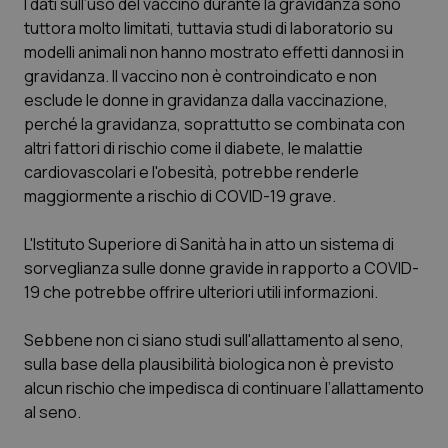
I dati sull’uso del vaccino durante la gravidanza sono
tuttora molto limitati, tuttavia studi di laboratorio su
modelli animali non hanno mostrato effetti dannosi in
gravidanza. Il vaccino non è controindicato e non
esclude le donne in gravidanza dalla vaccinazione,
perché la gravidanza, soprattutto se combinata con
altri fattori di rischio come il diabete, le malattie
cardiovascolari e l'obesità, potrebbe renderle
maggiormente a rischio di COVID-19 grave.
tracking-sites-ironfish-
www.quotidianosanita.it
4
tracking-enable
settim
2 gior
L'Istituto Superiore di Sanità ha in atto un sistema di
sorveglianza sulle donne gravide in rapporto a COVID-
19 che potrebbe offrire ulteriori utili informazioni.
tracking-sites-ironfish-
www.quotidianosanita.it
4
session-id
settim
Sebbene non ci siano studi sull'allattamento al seno,
2 gior
sulla base della plausibilità biologica non è previsto
alcun rischio che impedisca di continuare l’allattamento
al seno.
_ga
1 anno
Google LLC
mes
.quotidianosanita.it