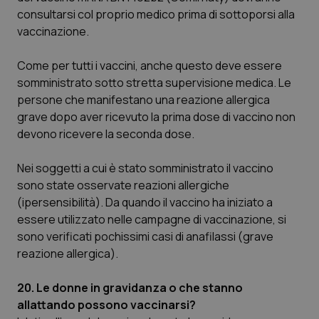
funzionare correttamente senza questi cookie.
consultarsi col proprio medico prima di sottoporsi alla
Nome
Fornitore
/
Dominio
Scaden
vaccinazione.
VISITOR_PRIVACY_METADATA
5 mesi
YouTube
settim
.youtube.com
Come per tutti i vaccini, anche questo deve essere
somministrato sotto stretta supervisione medica. Le
persone che manifestano una reazione allergica
grave dopo aver ricevuto la prima dose di vaccino non
devono ricevere la seconda dose.
Nei soggetti a cui è stato somministrato il vaccino
sono state osservate reazioni allergiche
(ipersensibilità). Da quando il vaccino ha iniziato a
essere utilizzato nelle campagne di vaccinazione, si
sono verificati pochissimi casi di anafilassi (grave
reazione allergica).
CookieScriptConsent
5 mesi
CookieScript
20. Le donne in gravidanza o che stanno
settim
www.quotidianosanita.it
allattando possono vaccinarsi?