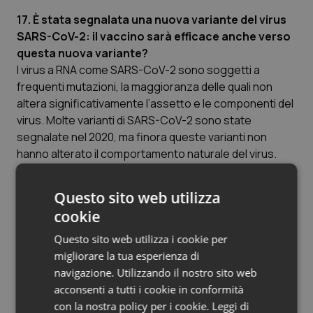
17. È stata segnalata una nuova variante del virus
SARS-CoV-2: il vaccino sarà efficace anche verso
questa nuova variante?
I virus a RNA come SARS-CoV-2 sono soggetti a
frequenti mutazioni, la maggioranza delle quali non
altera significativamente l’assetto e le componenti del
virus. Molte varianti di SARS-CoV-2 sono state
segnalate nel 2020, ma finora queste varianti non
hanno alterato il comportamento naturale del virus.
La variante segnalata in Inghilterra è il risultato di una
serie di mutazioni di proteine della superfice del virus e
Questo sito web utilizza
sono in corso valutazioni sugli effetti che queste
cookie
possono avere sull’andamento dell’epidemia, mentre
appare improbabile un effetto negativo sulla
Questo sito web utilizza i cookie per
vaccinazione.
migliorare la tua esperienza di
navigazione. Utilizzando il nostro sito web
acconsenti a tutti i cookie in conformità
CONDIZIONI PARTICOLARI
con la nostra policy per i cookie.
Leggi di