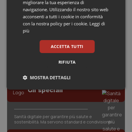
migliorare la tua esperienza di
navigazione. Utilizzando il nostro sito web
Piemonte
HIV
acconsenti a tutti i cookie in conformità
AI e telemedicina nello studio
con la nostra policy per i cookie.
Leggi di
odontoiatrico: applicazioni concrete e
Provincia Autonoma di Bolzano
Infezioni & Febbre
uso protetto
più
Provincia Autonoma di Trento
Ipertensione & Scompenso
ACCETTA TUTTI
Puglia
Malattie rare
RIFIUTA
Sardegna
Malattia di Crohn & Rettocolite Ulcerosa
MOSTRA DETTAGLI
Sicilia
Neuroscienze & patologie neurodegenerative
Gli speciali
Necessari
Statistici
Marketing
Toscana
Obesità
Sanità digitale per garantire più salute e
Umbria
Oftalmologia
sostenibilità. Ma servono standard e condivisione
Necessari
Statistici
Marketing