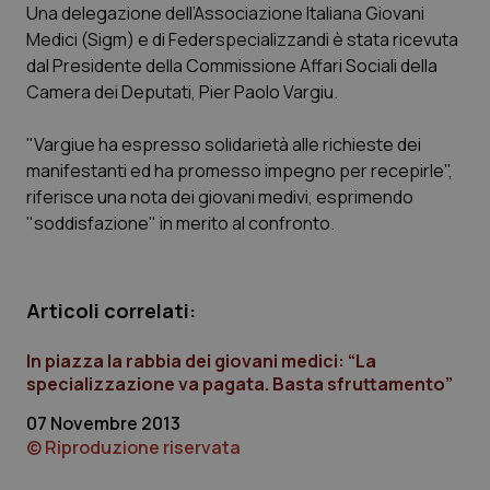
Una delegazione dell’Associazione Italiana Giovani
Medici (Sigm) e di Federspecializzandi è stata ricevuta
Scienza e Farmaci
dal Presidente della Commissione Affari Sociali della
Camera dei Deputati, Pier Paolo Vargiu.
Studi e Analisi
"Vargiue ha espresso solidarietà alle richieste dei
Lettere al direttore
manifestanti ed ha promesso impegno per recepirle",
riferisce una nota dei giovani medivi, esprimendo
Edizioni Regionali
"soddisfazione" in merito al confronto.
QS Pro
Articoli correlati:
Professionisti Sanitari.AI
In piazza la rabbia dei giovani medici: “La
specializzazione va pagata. Basta sfruttamento”
Abruzzo
QS Pro Gold
07 Novembre 2013
QS Club
Newsletter
© Riproduzione riservata
Basilicata
Artrite & artrosi