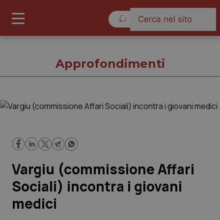
Domenica 9 Agosto 2026
Approfondimenti
Approfondimenti
Cronache
Vargiu (commissione Affari
Governo e Parlamento
Sociali) incontra i giovani
Regioni e Asl
medici
Lavoro e Professioni