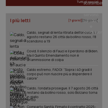
Valle D’Aosta
Oncodermatologia
Tutti gli speciali
I cookie necessari contribuiscono a rendere fruibile il
Veneto
Oncoematologia
sito web abilitandone funzionalità di base quali la
navigazione sulle pagine e l'accesso alle aree
I più letti
protette del sito. Il sito web non è in grado di
[7 giorni]
[30 giorni]
funzionare correttamente senza questi cookie.
Oncologia & Nutrizione
Nome
Fornitore
/
Dominio
Scaden
Caldo, segnali di lenta ritirata dell'ondata: il 7
agosto restano 26 città da bollino rosso, l'8
Psoriasi & pelle
VISITOR_PRIVACY_METADATA
5 mesi
YouTube
scendono a 19
settim
.youtube.com
Quotidiano Cardiologia
Covid. Il silenzio di Fauci e il perdono di Biden.
Ma il Quinto Emendamento non è
un’ammissione di colpa
Quotidiano Chirurgia
Caldo estremo, FADOI: “Sopra i 40 gradi il
corpo può non riuscire più a disperdere il
Quotidiano Oncologia
calore”
Quotidiano Pediatria
Caldo, l’ondata prosegue. Il 7 agosto 26 città
restano da bollino rosso, solo Bolzano torna
in giallo
Rene & patologie urogenitali
Comparto Sanità. Firmato il contratto 2025-