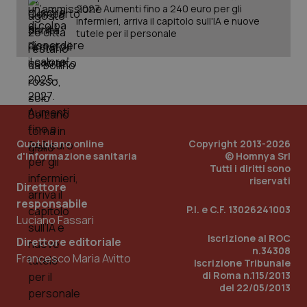
2027. Aumenti fino a 240 euro per gli
Salute orale & impianti
infermieri, arriva il capitolo sull'IA e nuove
CookieScriptConsent
5 mesi
CookieScript
tutele per il personale
settim
www.quotidianosanita.it
Sangue & coagulazione
Tiroide
Tumore al seno
Quotidiano online
Copyright 2013-2026
d'informazione sanitaria
© Homnya Srl
Tumore ovarico
Tutti i diritti sono
riservati
Direttore
Tumori del Polmone & Testa Collo
tracking-sites-ironfish-
www.quotidianosanita.it
4
responsabile
tracking-enable
settim
P.I. e C.F. 13026241003
2 gior
Luciano Fassari
Tumori gastrointestinali
Iscrizione al ROC
Direttore editoriale
n.34308
Francesco Maria Avitto
Iscrizione Tribunale
Ulcera & Reflusso
tracking-sites-ironfish-
www.quotidianosanita.it
4
di Roma n.115/2013
session-id
settim
del 22/05/2013
2 gior
Vaccini