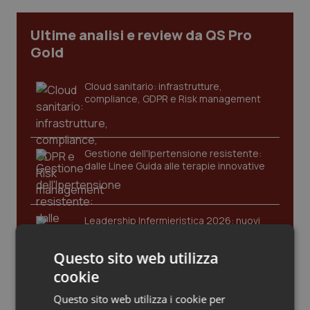
Calabria
Asma & BPCO
Ultime analisi e review da QS Pro
Campania
Car-T
Gold
Emilia-Romagna
Colesterolo & coronaropatie
Cloud sanitario: infrastrutture,
compliance, GDPR e Risk management
Friuli Venezia Giulia
Dermatite Atopica
Lazio
Diabete & glucometri
Gestione dell'Ipertensione resistente:
dalle Linee Guida alle terapie innovative
Liguria
Disturbi dell’umore
Leadership Infermieristica 2026: nuovi
Lombardia
Dolore
modelli di responsabilità e autonomia
Questo sito web utilizza
Marche
Donna & Salute
cookie
Leadership Medica 2026: guidare team
Molise
Epatiti
Questo sito web utilizza i cookie per
clinici ad alte prestazioni