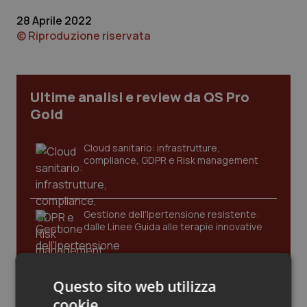
Calabria
Asma & BPCO
28 Aprile 2022
© Riproduzione riservata
Campania
Car-T
Emilia-Romagna
Colesterolo & coronaropatie
Ultime analisi e review da QS Pro
Gold
Friuli Venezia Giulia
Dermatite Atopica
Cloud sanitario: infrastrutture,
Lazio
Diabete & glucometri
compliance, GDPR e Risk management
Liguria
Disturbi dell’umore
Gestione dell'Ipertensione resistente:
Lombardia
Dolore
dalle Linee Guida alle terapie innovative
Marche
Donna & Salute
Leadership Infermieristica 2026: nuovi
Questo sito web utilizza
modelli di responsabilità e autonomia
Molise
Epatiti
cookie