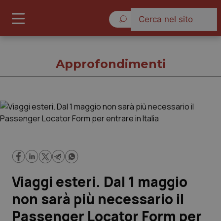
Venerdì 7 Agosto 2026
Approfondimenti
Approfondimenti
Cronache
Governo e Parlamento
Viaggi esteri. Dal 1 maggio
Regioni e Asl
non sarà più necessario il
Passenger Locator Form per
Lavoro e Professioni