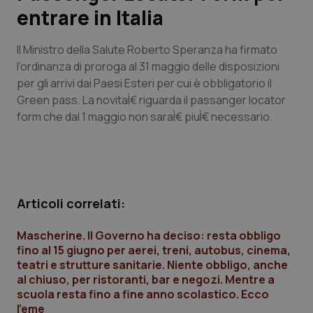
entrare in Italia
Scienza e Farmaci
Il Ministro della Salute Roberto Speranza ha firmato
l’ordinanza di proroga al 31 maggio delle disposizioni
Studi e Analisi
per gli arrivi dai Paesi Esteri per cui è obbligatorio il
Green pass. La novitaÌ€ riguarda il passanger locator
Lettere al direttore
form che dal 1 maggio non saraÌ€ piuÌ€ necessario.
Edizioni Regionali
QS Pro
Articoli correlati:
Professionisti Sanitari.AI
Mascherine. Il Governo ha deciso: resta obbligo
fino al 15 giugno per aerei, treni, autobus, cinema,
Abruzzo
QS Pro Gold
teatri e strutture sanitarie. Niente obbligo, anche
al chiuso, per ristoranti, bar e negozi. Mentre a
QS Club
Newsletter
Basilicata
Artrite & artrosi
scuola resta fino a fine anno scolastico. Ecco
l’eme