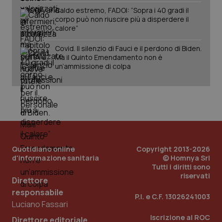
Salute orale & impianti
Caldo estremo, FADOI: “Sopra i 40 gradi il
corpo può non riuscire più a disperdere il
calore”
Sangue & coagulazione
CookieScriptConsent
5 mesi
CookieScript
settim
www.quotidianosanita.it
Covid. Il silenzio di Fauci e il perdono di Biden.
Ma il Quinto Emendamento non è
Tiroide
un’ammissione di colpa
Tumore al seno
Tumore ovarico
Tumori del Polmone & Testa Collo
Quotidiano online
Copyright 2013-2026
d'informazione sanitaria
© Homnya Srl
Tumori gastrointestinali
tracking-sites-ironfish-
www.quotidianosanita.it
4
Tutti i diritti sono
tracking-enable
settim
riservati
2 gior
Direttore
Ulcera & Reflusso
responsabile
P.I. e C.F. 13026241003
Luciano Fassari
Vaccini
Iscrizione al ROC
Direttore editoriale
tracking-sites-ironfish-
www.quotidianosanita.it
4