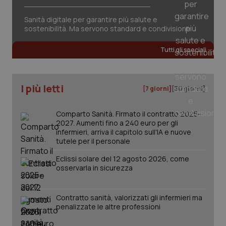
Valle D’Aosta
Oncodermatologia
Sanità digitale per garantire più salute e
Necessari
Statistici
Marketing
Veneto
Oncoematologia
sostenibilità. Ma servono standard e condivisione
I cookie necessari contribuiscono a rendere fruibile il
sito web abilitandone funzionalità di base quali la
Tutti gli speciali
Oncologia & Nutrizione
navigazione sulle pagine e l'accesso alle aree
protette del sito. Il sito web non è in grado di
funzionare correttamente senza questi cookie.
Psoriasi & pelle
I più letti
Nome
Fornitore
[7 giorni]
/
Dominio
[30 giorni]
Scaden
VISITOR_PRIVACY_METADATA
5 mesi
YouTube
Quotidiano Cardiologia
settim
.youtube.com
Comparto Sanità. Firmato il contratto 2025-
2027. Aumenti fino a 240 euro per gli
Quotidiano Chirurgia
infermieri, arriva il capitolo sull'IA e nuove
tutele per il personale
Quotidiano Oncologia
Eclissi solare del 12 agosto 2026, come
osservarla in sicurezza
Quotidiano Pediatria
Contratto sanità, valorizzati gli infermieri ma
penalizzate le altre professioni
Rene & patologie urogenitali