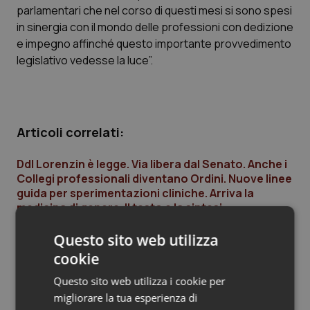
parlamentari che nel corso di questi mesi si sono spesi
Piemonte
HIV
in sinergia con il mondo delle professioni con dedizione
e impegno affinché questo importante provvedimento
Provincia Autonoma di Bolzano
Infezioni & Febbre
legislativo vedesse la luce”.
Provincia Autonoma di Trento
Ipertensione & Scompenso
Articoli correlati:
Puglia
Malattie rare
Ddl Lorenzin è legge. Via libera dal Senato. Anche i
Sardegna
Malattia di Crohn & Rettocolite Ulcerosa
Collegi professionali diventano Ordini. Nuove linee
guida per sperimentazioni cliniche. Arriva la
Sicilia
Neuroscienze & patologie neurodegenerative
medicina di genere. Il testo e la sintesi
22 Dicembre 2017
Questo sito web utilizza
Toscana
Obesità
© Riproduzione riservata
cookie
Umbria
Oftalmologia
Questo sito web utilizza i cookie per
migliorare la tua esperienza di
Ultime analisi e review da QS Pro