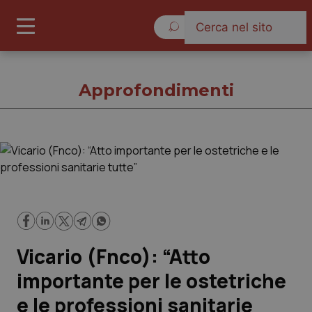
Sabato 8 Agosto 2026
Approfondimenti
Approfondimenti
Cronache
Governo e Parlamento
Vicario (Fnco): “Atto
Regioni e Asl
importante per le ostetriche
e le professioni sanitarie
Lavoro e Professioni