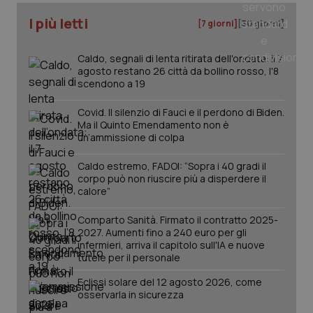
CookieScriptConsent
5 mesi
CookieScript
settim
www.quotidianosanita.it
I più letti
[7 giorni]
[30 giorni]
Caldo, segnali di lenta ritirata dell'ondata: il 7
agosto restano 26 città da bollino rosso, l'8
scendono a 19
Covid. Il silenzio di Fauci e il perdono di Biden.
Ma il Quinto Emendamento non è
un’ammissione di colpa
Caldo estremo, FADOI: “Sopra i 40 gradi il
corpo può non riuscire più a disperdere il
tracking-sites-ironfish-
www.quotidianosanita.it
4
calore”
tracking-enable
settim
2 gior
Comparto Sanità. Firmato il contratto 2025-
2027. Aumenti fino a 240 euro per gli
infermieri, arriva il capitolo sull'IA e nuove
tutele per il personale
tracking-sites-ironfish-
www.quotidianosanita.it
4
session-id
settim
Eclissi solare del 12 agosto 2026, come
2 gior
osservarla in sicurezza