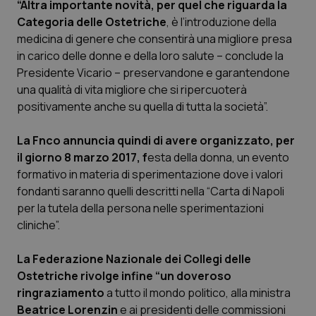
“Altra importante novità, per quel che riguarda la
Calabria
Asma & BPCO
Categoria delle Ostetriche
, è l’introduzione della
medicina di genere che consentirà una migliore presa
Campania
Car-T
in carico delle donne e della loro salute – conclude la
Presidente Vicario – preservandone e garantendone
Emilia-Romagna
Colesterolo & coronaropatie
una qualità di vita migliore che si ripercuoterà
positivamente anche su quella di tutta la società”.
Friuli Venezia Giulia
Dermatite Atopica
La Fnco annuncia quindi di avere organizzato, per
Lazio
Diabete & glucometri
il giorno 8 marzo 2017, f
esta della donna, un evento
formativo in materia di sperimentazione dove i valori
fondanti saranno quelli descritti nella “Carta di Napoli
Liguria
Disturbi dell’umore
per la tutela della persona nelle sperimentazioni
cliniche”.
Lombardia
Dolore
La Federazione Nazionale dei Collegi delle
Marche
Donna & Salute
Ostetriche rivolge infine “un doveroso
ringraziamento
a tutto il mondo politico, alla ministra
Molise
Epatiti
Beatrice Lorenzin
e ai presidenti delle commissioni