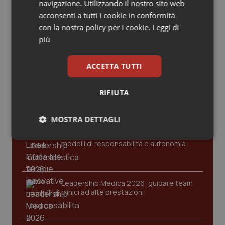
Valle D’Aosta
Oncodermatologia
navigazione. Utilizzando il nostro sito web
Gold
acconsenti a tutti i cookie in conformità
Veneto
Oncoematologia
con la nostra policy per i cookie.
Leggi di
Cloud sanitario: infrastrutture,
più
compliance, GDPR e Risk management
Oncologia & Nutrizione
ACCETTA TUTTI
Psoriasi & pelle
Gestione dell'Ipertensione resistente:
RIFIUTA
dalle Linee Guida alle terapie innovative
Quotidiano Cardiologia
MOSTRA DETTAGLI
Quotidiano Chirurgia
Leadership Infermieristica 2026: nuovi
Necessari
Statistici
Marketing
modelli di responsabilità e autonomia
Quotidiano Oncologia
Quotidiano Pediatria
Leadership Medica 2026: guidare team
clinici ad alte prestazioni
Rene & patologie urogenitali
Necessari
Statistici
Marketing