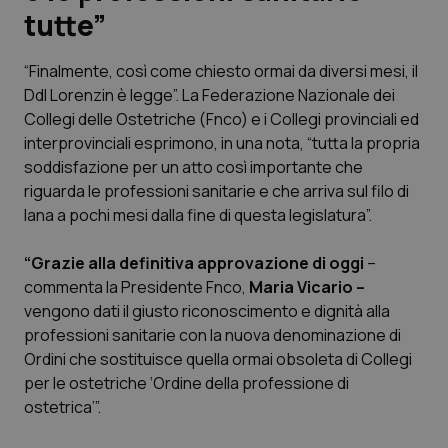
tutte”
Scienza e Farmaci
“Finalmente, così come chiesto ormai da diversi mesi, il
Ddl Lorenzin è legge”. La Federazione Nazionale dei
Studi e Analisi
Collegi delle Ostetriche (Fnco) e i Collegi provinciali ed
interprovinciali esprimono, in una nota, “tutta la propria
Lettere al direttore
soddisfazione per un atto così importante che
riguarda le professioni sanitarie e che arriva sul filo di
Edizioni Regionali
lana a pochi mesi dalla fine di questa legislatura”.
QS Pro
“Grazie alla definitiva approvazione di oggi
–
commenta la Presidente Fnco,
Maria Vicario –
Professionisti Sanitari.AI
vengono dati il giusto riconoscimento e dignità alla
professioni sanitarie con la nuova denominazione di
Abruzzo
QS Pro Gold
Ordini che sostituisce quella ormai obsoleta di Collegi
per le ostetriche ‘Ordine della professione di
QS Club
Newsletter
ostetrica’”.
Basilicata
Artrite & artrosi