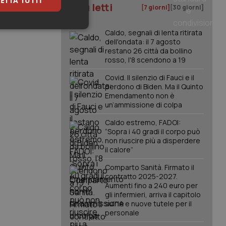
ETTA TUTTI
I più letti
[7 giorni]
[30 giorni]
keting
Caldo, segnali di lenta ritirata
dell'ondata: il 7 agosto
restano 26 città da bollino
rosso, l'8 scendono a 19
Covid. Il silenzio di Fauci e il
perdono di Biden. Ma il Quinto
Emendamento non è
un’ammissione di colpa
igazione sulle pagine
Caldo estremo, FADOI:
kie.
“Sopra i 40 gradi il corpo può
non riuscire più a disperdere
il calore”
er memorizzare le
utente per la loro
Comparto Sanità. Firmato il
 dati sul consenso
contratto 2025-2027.
itiche e
Aumenti fino a 240 euro per
tendo che le loro
ssioni future.
gli infermieri, arriva il capitolo
sull'IA e nuove tutele per il
l servizio Cookie-
personale
erenze di consenso
sario che il banner