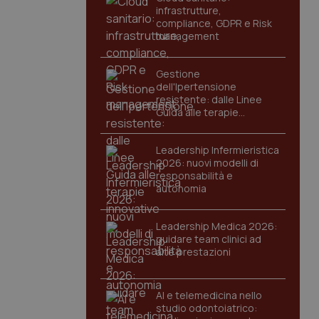
infrastrutture,
compliance, GDPR e Risk
management
Gestione
dell'Ipertensione
resistente: dalle Linee
Guida alle terapie
innovative
Leadership Infermieristica
2026: nuovi modelli di
responsabilità e
autonomia
Leadership Medica 2026:
guidare team clinici ad
alte prestazioni
AI e telemedicina nello
studio odontoiatrico: