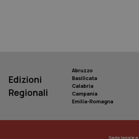
tracking-sites-ironf
tracking-enable
tracking-sites-ironf
session-id
_ga
Abruzzo
Edizioni
Basilicata
Calabria
Regionali
Campania
PHPSESSID
Emilia-Romagna
_ga_KM60CM4NPH
Sede legale e