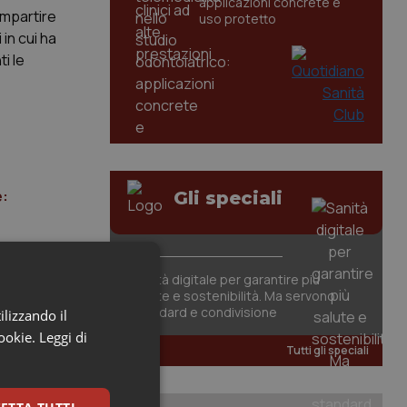
applicazioni concrete e
impartire
uso protetto
in cui ha
i le
e:
Gli speciali
Sanità digitale per garantire più
salute e sostenibilità. Ma servono
standard e condivisione
ilizzando il
cookie.
Leggi di
Tutti gli speciali