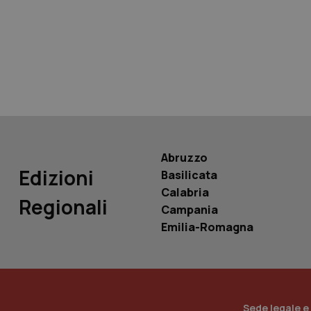
tracking-sites-ironf
tracking-enable
tracking-sites-ironf
session-id
_ga
Abruzzo
Edizioni
Basilicata
Calabria
Regionali
Campania
PHPSESSID
Emilia-Romagna
_ga_KM60CM4NPH
Sede legale e