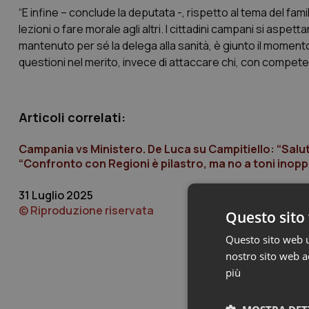
“E infine – conclude la deputata -, rispetto al tema del fa
lezioni o fare morale agli altri. I cittadini campani si aspe
mantenuto per sé la delega alla sanità, è giunto il momento
questioni nel merito, invece di attaccare chi, con competen
Articoli correlati:
Campania vs Ministero. De Luca su Campitiello: “Salute
“Confronto con Regioni è pilastro, ma no a toni inopp
31 Luglio 2025
© Riproduzione riservata
Questo sito 
Questo sito web ut
nostro sito web ac
più