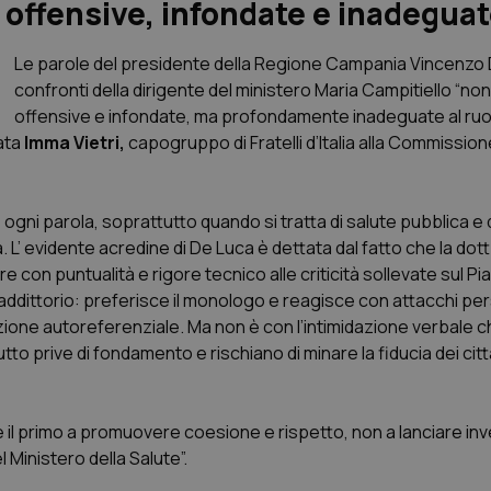
e offensive, infondate e inadegua
Le parole del presidente della Regione Campania Vincenzo 
confronti della dirigente del ministero Maria Campitiello “no
offensive e infondate, ma profondamente inadeguate al ruo
ata
Imma Vietri,
capogruppo di Fratelli d’Italia alla Commission
 ogni parola, soprattutto quando si tratta di salute pubblica e
tà. L’ evidente acredine di De Luca è dettata dal fatto che la dot
e con puntualità e rigore tecnico alle criticità sollevate sul Pi
raddittorio: preferisce il monologo e reagisce con attacchi pe
one autoreferenziale. Ma non è con l’intimidazione verbale c
utto prive di fondamento e rischiano di minare la fiducia dei cit
 il primo a promuovere coesione e rispetto, non a lanciare inv
Ministero della Salute”.