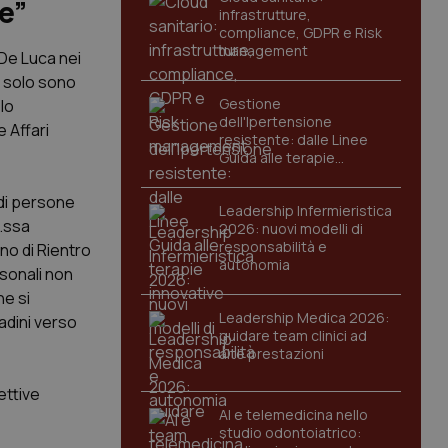
te”
infrastrutture,
compliance, GDPR e Risk
management
De Luca nei
n solo sono
Gestione
lo
dell'Ipertensione
e Affari
resistente: dalle Linee
Guida alle terapie
innovative
 di persone
Leadership Infermieristica
t.ssa
2026: nuovi modelli di
responsabilità e
ano di Rientro
autonomia
rsonali non
he si
Leadership Medica 2026:
tadini verso
guidare team clinici ad
alte prestazioni
ettive
AI e telemedicina nello
studio odontoiatrico: