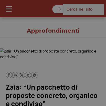
Giovedì 6 Agosto 2026
Approfondimenti
Approfondimenti
Cronache
Governo e Parlamento
Zaia: “Un pacchetto di
Regioni e Asl
proposte concreto, organico
e condiviso”
Lavoro e Professioni