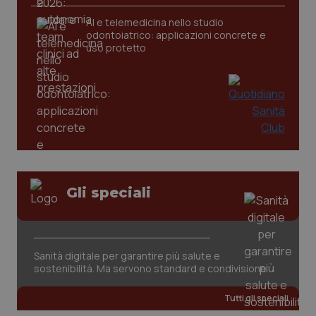
AI e telemedicina nello studio
odontoiatrico: applicazioni concrete e
uso protetto
CookieScriptConsent
5 mesi
CookieScript
settim
www.quotidianosanita.it
Gli speciali
Sanità digitale per garantire più salute e
sostenibilità. Ma servono standard e condivisione
Tutti gli speciali