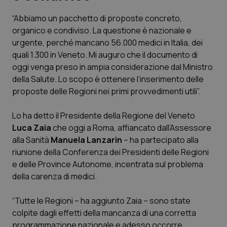
“Abbiamo un pacchetto di proposte concreto,
Scienza e Farmaci
organico e condiviso. La questione è nazionale e
urgente, perché mancano 56.000 medici in Italia, dei
Studi e Analisi
quali 1.300 in Veneto. Mi auguro che il documento di
oggi venga preso in ampia considerazione dal Ministro
Lettere al direttore
della Salute. Lo scopo è ottenere l’inserimento delle
proposte delle Regioni nei primi provvedimenti utili”.
Edizioni Regionali
Lo ha detto il Presidente della Regione del Veneto
Luca Zaia
che oggi a Roma, affiancato dall’Assessore
QS Pro
alla Sanità
Manuela Lanzarin
– ha partecipato alla
riunione della Conferenza dei Presidenti delle Regioni
Professionisti Sanitari.AI
e delle Province Autonome, incentrata sul problema
della carenza di medici.
Abruzzo
QS Pro Gold
“Tutte le Regioni – ha aggiunto Zaia – sono state
QS Club
Newsletter
Basilicata
Artrite & artrosi
colpite dagli effetti della mancanza di una corretta
programmazione nazionale e adesso occorre