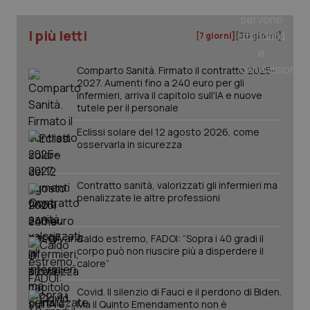
I più letti
tracking-sites-ironfish-
www.quotidianosanita.it
4
[7 giorni]
[30 giorni]
tracking-enable
settim
2 gior
Comparto Sanità. Firmato il contratto 2025-
2027. Aumenti fino a 240 euro per gli
infermieri, arriva il capitolo sull'IA e nuove
tutele per il personale
tracking-sites-ironfish-
www.quotidianosanita.it
4
session-id
settim
2 gior
Eclissi solare del 12 agosto 2026, come
osservarla in sicurezza
Contratto sanità, valorizzati gli infermieri ma
_ga
1 anno
Google LLC
penalizzate le altre professioni
mes
.quotidianosanita.it
Caldo estremo, FADOI: “Sopra i 40 gradi il
corpo può non riuscire più a disperdere il
calore”
Covid. Il silenzio di Fauci e il perdono di Biden.
Ma il Quinto Emendamento non è