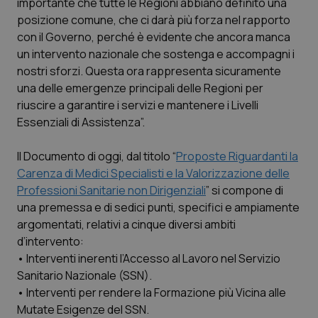
importante che tutte le Regioni abbiano definito una
posizione comune, che ci darà più forza nel rapporto
Piemonte
HIV
con il Governo, perché è evidente che ancora manca
un intervento nazionale che sostenga e accompagni i
Provincia Autonoma di Bolzano
Infezioni & Febbre
nostri sforzi. Questa ora rappresenta sicuramente
una delle emergenze principali delle Regioni per
Provincia Autonoma di Trento
Ipertensione & Scompenso
riuscire a garantire i servizi e mantenere i Livelli
Essenziali di Assistenza”.
Puglia
Malattie rare
Il Documento di oggi, dal titolo “
Proposte Riguardanti la
Sardegna
Malattia di Crohn & Rettocolite Ulcerosa
Carenza di Medici Specialisti e la Valorizzazione delle
Professioni Sanitarie non Dirigenziali
” si compone di
una premessa e di sedici punti, specifici e ampiamente
Sicilia
Neuroscienze & patologie neurodegenerative
argomentati, relativi a cinque diversi ambiti
d’intervento:
Toscana
Obesità
• Interventi inerenti l’Accesso al Lavoro nel Servizio
Sanitario Nazionale (SSN).
Umbria
Oftalmologia
• Interventi per rendere la Formazione più Vicina alle
Mutate Esigenze del SSN.