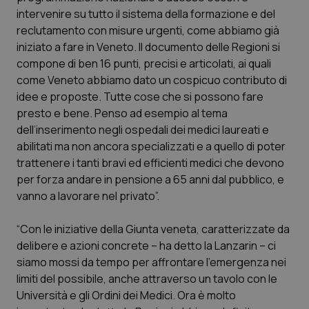
Calabria
Asma & BPCO
intervenire su tutto il sistema della formazione e del
reclutamento con misure urgenti, come abbiamo già
Campania
Car-T
iniziato a fare in Veneto. Il documento delle Regioni si
compone di ben 16 punti, precisi e articolati, ai quali
come Veneto abbiamo dato un cospicuo contributo di
Emilia-Romagna
Colesterolo & coronaropatie
idee e proposte. Tutte cose che si possono fare
presto e bene. Penso ad esempio al tema
Friuli Venezia Giulia
Dermatite Atopica
dell’inserimento negli ospedali dei medici laureati e
abilitati ma non ancora specializzati e a quello di poter
Lazio
Diabete & glucometri
trattenere i tanti bravi ed efficienti medici che devono
per forza andare in pensione a 65 anni dal pubblico, e
Liguria
Disturbi dell’umore
vanno a lavorare nel privato”.
Lombardia
Dolore
“Con le iniziative della Giunta veneta, caratterizzate da
delibere e azioni concrete – ha detto la Lanzarin – ci
Marche
Donna & Salute
siamo mossi da tempo per affrontare l’emergenza nei
limiti del possibile, anche attraverso un tavolo con le
Università e gli Ordini dei Medici. Ora è molto
Molise
Epatiti