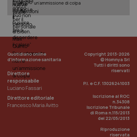
un’ammissione di colpa
Quotidiano online
Copyright 2013-2026
d'informazione sanitaria
© Homnya Srl
Tutti i diritti sono
riservati
Direttore
responsabile
P.I. e C.F. 13026241003
Luciano Fassari
Iscrizione al ROC
Direttore editoriale
PHPSESSID
Sessio
PHP.net
n.34308
Francesco Maria Avitto
www.quotidianosanita.it
Iscrizione Tribunale
di Roma n.115/2013
del 22/05/2013
Riproduzione
riservata