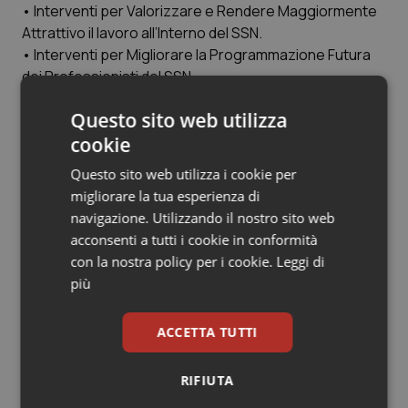
Valle D’Aosta
Oncodermatologia
• Interventi per Valorizzare e Rendere Maggiormente
Attrattivo il lavoro all’Interno del SSN.
Veneto
Oncoematologia
• Interventi per Migliorare la Programmazione Futura
dei Professionisti del SSN.
Oncologia & Nutrizione
• Interventi di Armonizzazione agli Standard
Questo sito web utilizza
cookie
Psoriasi & pelle
Articoli correlati:
Questo sito web utilizza i cookie per
Quotidiano Cardiologia
migliorare la tua esperienza di
Carenza medici. Incarichi di lavoro autonomo,
navigazione. Utilizzando il nostro sito web
assunzione specializzandi, medici in corsia fino a
Quotidiano Chirurgia
acconsenti a tutti i cookie in conformità
70 anni e accesso al Ssn in sovrannumero per 3
con la nostra policy per i cookie.
Leggi di
anni agli esclusi dalle scuole. Ecco le 16 proposte
più
Quotidiano Oncologia
delle Regioni al Governo
26 Settembre 2019
Quotidiano Pediatria
ACCETTA TUTTI
© Riproduzione riservata
Rene & patologie urogenitali
RIFIUTA