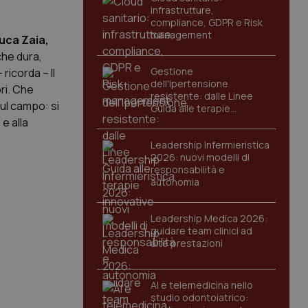
infrastrutture,
compliance, GDPR e Risk
management
uca Zaia,
he dura,
Gestione
ricorda – Il
dell'Ipertensione
ri. Che
resistente: dalle Linee
ul campo: si
Guida alle terapie
innovative
e alla
Leadership Infermieristica
2026: nuovi modelli di
responsabilità e
autonomia
Leadership Medica 2026:
guidare team clinici ad
alte prestazioni
AI e telemedicina nello
studio odontoiatrico: