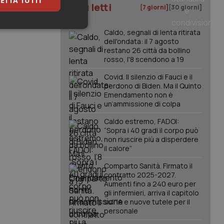
ETTA TUTTI
I più letti
[7 giorni]
[30 giorni]
keting
Caldo, segnali di lenta ritirata
dell'ondata: il 7 agosto
restano 26 città da bollino
rosso, l'8 scendono a 19
Covid. Il silenzio di Fauci e il
perdono di Biden. Ma il Quinto
Emendamento non è
un’ammissione di colpa
igazione sulle pagine
Caldo estremo, FADOI:
kie.
“Sopra i 40 gradi il corpo può
non riuscire più a disperdere
il calore”
er memorizzare le
utente per la loro
Comparto Sanità. Firmato il
 dati sul consenso
contratto 2025-2027.
itiche e
Aumenti fino a 240 euro per
tendo che le loro
ssioni future.
gli infermieri, arriva il capitolo
sull'IA e nuove tutele per il
l servizio Cookie-
personale
erenze di consenso
sario che il banner