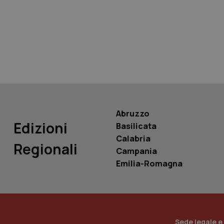
tracking-sites-ironf
tracking-enable
tracking-sites-ironf
session-id
_ga
Abruzzo
Edizioni
Basilicata
Calabria
Regionali
Campania
PHPSESSID
Emilia-Romagna
_ga_KM60CM4NPH
Sede legale e