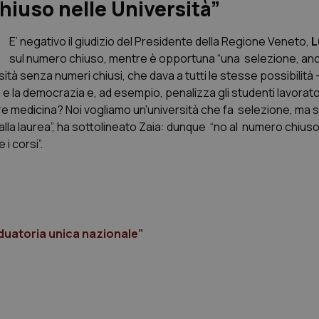
hiuso nelle Università”
E’ negativo il giudizio del Presidente della Regione Veneto,
L
sul numero chiuso, mentre è opportuna “una selezione, anc
ità senza numeri chiusi, che dava a tutti le stesse possibilità – 
e la democrazia e, ad esempio, penalizza gli studenti lavorato
re medicina? Noi vogliamo un'università che fa selezione, ma s
 alla laurea”, ha sottolineato Zaia: dunque “no al numero chiuso 
i corsi”.
duatoria unica nazionale”