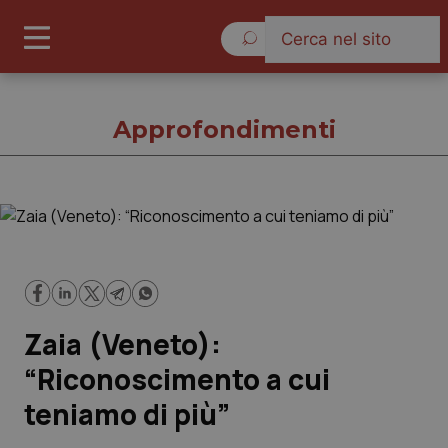
Giovedì 6 Agosto 2026
Approfondimenti
Approfondimenti
Cronache
Zaia (Veneto):
Governo e Parlamento
“Riconoscimento a cui
Regioni e Asl
teniamo di più”
Lavoro e Professioni