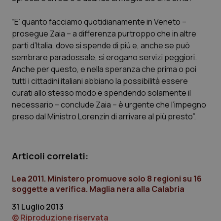
Calabria
Asma & BPCO
“E’ quanto facciamo quotidianamente in Veneto –
Campania
Car-T
prosegue Zaia – a differenza purtroppo che in altre
parti d’Italia, dove si spende di più e, anche se può
sembrare paradossale, si erogano servizi peggiori.
Emilia-Romagna
Colesterolo & coronaropatie
Anche per questo, e nella speranza che prima o poi
tutti i cittadini italiani abbiano la possibilità essere
Friuli Venezia Giulia
Dermatite Atopica
curati allo stesso modo e spendendo solamente il
necessario – conclude Zaia – è urgente che l’impegno
Lazio
Diabete & glucometri
preso dal Ministro Lorenzin di arrivare al più presto”.
Liguria
Disturbi dell’umore
Articoli correlati:
Lombardia
Dolore
Lea 2011. Ministero promuove solo 8 regioni su 16
Marche
Donna & Salute
soggette a verifica. Maglia nera alla Calabria
31 Luglio 2013
Molise
Epatiti
© Riproduzione riservata