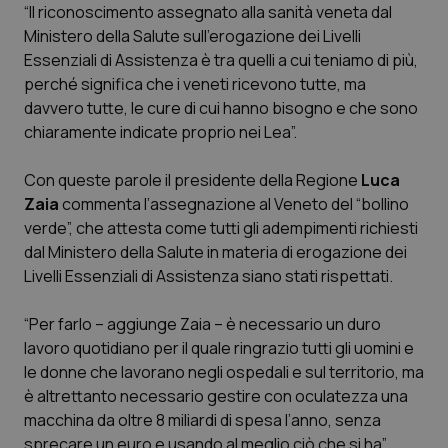
“Il riconoscimento assegnato alla sanità veneta dal
Ministero della Salute sull’erogazione dei Livelli
Scienza e Farmaci
Essenziali di Assistenza è tra quelli a cui teniamo di più,
perché significa che i veneti ricevono tutte, ma
Studi e Analisi
davvero tutte, le cure di cui hanno bisogno e che sono
chiaramente indicate proprio nei Lea”.
Lettere al direttore
Con queste parole il presidente della Regione
Luca
Edizioni Regionali
Zaia
commenta l’assegnazione al Veneto del “bollino
verde”, che attesta come tutti gli adempimenti richiesti
dal Ministero della Salute in materia di erogazione dei
QS Pro
Livelli Essenziali di Assistenza siano stati rispettati.
Professionisti Sanitari.AI
“Per farlo – aggiunge Zaia – è necessario un duro
lavoro quotidiano per il quale ringrazio tutti gli uomini e
Abruzzo
QS Pro Gold
le donne che lavorano negli ospedali e sul territorio, ma
è altrettanto necessario gestire con oculatezza una
QS Club
Newsletter
Basilicata
Artrite & artrosi
macchina da oltre 8 miliardi di spesa l’anno, senza
sprecare un euro e usando al meglio ciò che si ha”.