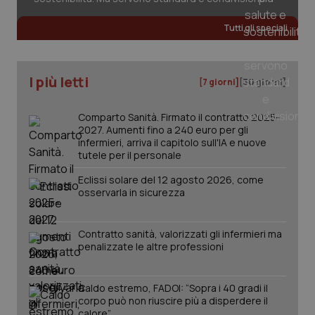
Salute orale & impianti
Tutti gli speciali
Sangue & coagulazione
I più letti
[7 giorni]
[30 giorni]
Tiroide
Comparto Sanità. Firmato il contratto 2025-
Tumore al seno
2027. Aumenti fino a 240 euro per gli
infermieri, arriva il capitolo sull'IA e nuove
tutele per il personale
Tumore ovarico
Eclissi solare del 12 agosto 2026, come
osservarla in sicurezza
CookieScriptConsent
5 mesi
CookieScript
Tumori del Polmone & Testa Collo
settim
www.quotidianosanita.it
Tumori gastrointestinali
Contratto sanità, valorizzati gli infermieri ma
penalizzate le altre professioni
Ulcera & Reflusso
Caldo estremo, FADOI: “Sopra i 40 gradi il
corpo può non riuscire più a disperdere il
Vaccini
calore”