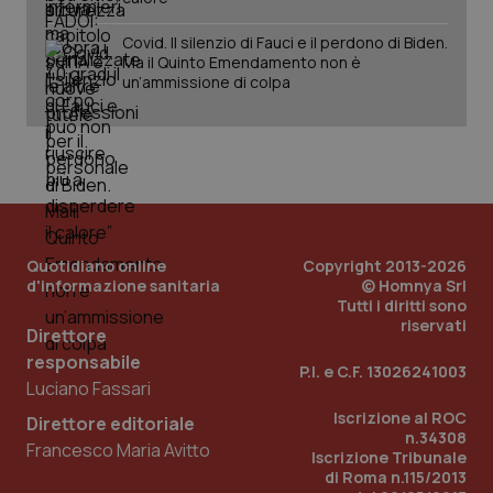
Covid. Il silenzio di Fauci e il perdono di Biden.
Ma il Quinto Emendamento non è
un’ammissione di colpa
tracking-sites-ironfish-
www.quotidianosanita.it
4
tracking-enable
settim
2 gior
tracking-sites-ironfish-
www.quotidianosanita.it
4
session-id
settim
2 gior
Quotidiano online
Copyright 2013-2026
d'informazione sanitaria
© Homnya Srl
Tutti i diritti sono
riservati
Direttore
_ga
1 anno
Google LLC
mes
.quotidianosanita.it
responsabile
P.I. e C.F. 13026241003
Luciano Fassari
Iscrizione al ROC
Direttore editoriale
n.34308
Francesco Maria Avitto
Iscrizione Tribunale
di Roma n.115/2013