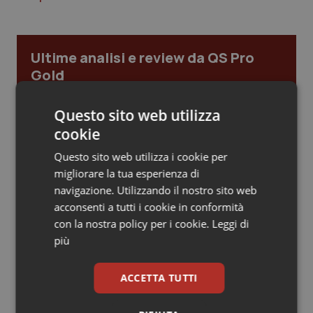
Piemonte
HIV
Ultime analisi e review da QS Pro
Provincia Autonoma di Bolzano
Infezioni & Febbre
Gold
Provincia Autonoma di Trento
Ipertensione & Scompenso
Cloud sanitario: infrastrutture,
Questo sito web utilizza
compliance, GDPR e Risk management
cookie
Puglia
Malattie rare
Questo sito web utilizza i cookie per
Sardegna
Malattia di Crohn & Rettocolite Ulcerosa
migliorare la tua esperienza di
Gestione dell'Ipertensione resistente:
navigazione. Utilizzando il nostro sito web
dalle Linee Guida alle terapie innovative
Sicilia
Neuroscienze & patologie neurodegenerative
acconsenti a tutti i cookie in conformità
con la nostra policy per i cookie.
Leggi di
più
Toscana
Obesità
Leadership Infermieristica 2026: nuovi
modelli di responsabilità e autonomia
Umbria
Oftalmologia
ACCETTA TUTTI
Leadership Medica 2026: guidare team