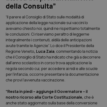
della Consulta”
Scienza e Farmaci
“Il parere al Consiglio di Stato sulle modalità di
applicazione della legge nazionale sui vaccini lo
Studi e Analisi
avevamo chiesto noi, quindi ne rispettiamo totalmente
le conclusioni. Ci riserviamo peraltro di leggerne
Lettere al direttore
integralmente i contenuti, aldilà delle anticipazioni
avute tramite le Agenzie”. Lo dice il Presidente della
Edizioni Regionali
Regione Veneto
, Luca Zaia
, commentando la notizia
che il Consiglio di Stato ha indicato che già a decorrere
QS Pro
dall’anno scolastico in corso trova applicazione la
regola secondo cui, per accedere ai nidi e alle scuole
Professionisti Sanitari.AI
per l’infanzia, occorre presentare la documentazione
che provi l’avvenuta vaccinazione.
Abruzzo
QS Pro Gold
“Resta in piedi – aggiunge il Governatore – il
QS Club
Newsletter
nostro ricorso alla Corte Costituzionale,
che è
Basilicata
Artrite & artrosi
anche stato aggiornato sulla base della conversione