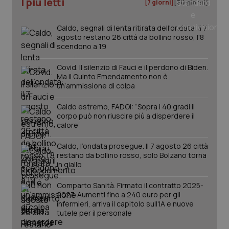
I più letti
[7 giorni]
[30 giorni]
Salute orale & impianti
Caldo, segnali di lenta ritirata dell'ondata: il 7
Sangue & coagulazione
agosto restano 26 città da bollino rosso, l'8
scendono a 19
Tiroide
Covid. Il silenzio di Fauci e il perdono di Biden.
Ma il Quinto Emendamento non è
un’ammissione di colpa
Tumore al seno
Caldo estremo, FADOI: “Sopra i 40 gradi il
CookieScriptConsent
5 mesi
CookieScript
corpo può non riuscire più a disperdere il
Tumore ovarico
settim
www.quotidianosanita.it
calore”
Tumori del Polmone & Testa Collo
Caldo, l’ondata prosegue. Il 7 agosto 26 città
restano da bollino rosso, solo Bolzano torna
in giallo
Tumori gastrointestinali
Comparto Sanità. Firmato il contratto 2025-
2027. Aumenti fino a 240 euro per gli
Ulcera & Reflusso
infermieri, arriva il capitolo sull'IA e nuove
tutele per il personale
Vaccini