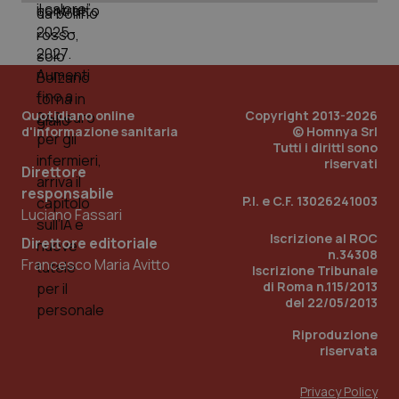
tracking-sites-ironfish-
www.quotidianosanita.it
4
tracking-enable
settim
2 gior
Quotidiano online
Copyright 2013-2026
tracking-sites-ironfish-
www.quotidianosanita.it
4
d'informazione sanitaria
© Homnya Srl
session-id
settim
2 gior
Tutti i diritti sono
riservati
Direttore
responsabile
P.I. e C.F. 13026241003
Luciano Fassari
_ga
1 anno
Google LLC
mes
.quotidianosanita.it
Iscrizione al ROC
Direttore editoriale
n.34308
Francesco Maria Avitto
Iscrizione Tribunale
di Roma n.115/2013
del 22/05/2013
Riproduzione
riservata
Privacy Policy