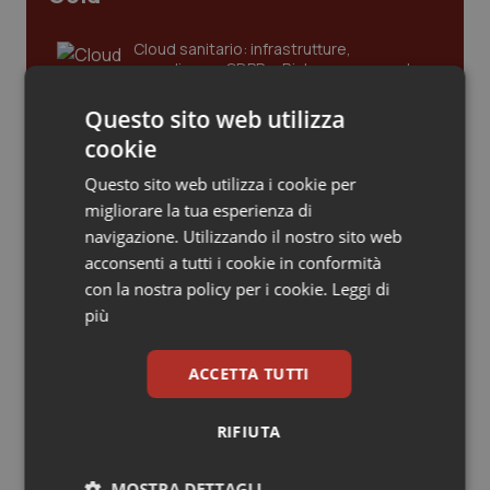
Piemonte
HIV
Cloud sanitario: infrastrutture,
compliance, GDPR e Risk management
Provincia Autonoma di Bolzano
Infezioni & Febbre
Questo sito web utilizza
cookie
Provincia Autonoma di Trento
Ipertensione & Scompenso
Gestione dell'Ipertensione resistente:
dalle Linee Guida alle terapie innovative
Questo sito web utilizza i cookie per
Puglia
Malattie rare
migliorare la tua esperienza di
navigazione. Utilizzando il nostro sito web
Leadership Infermieristica 2026: nuovi
acconsenti a tutti i cookie in conformità
Sardegna
Malattia di Crohn & Rettocolite Ulcerosa
modelli di responsabilità e autonomia
con la nostra policy per i cookie.
Leggi di
più
Sicilia
Neuroscienze & patologie neurodegenerative
Leadership Medica 2026: guidare team
ACCETTA TUTTI
Toscana
Obesità
clinici ad alte prestazioni
RIFIUTA
Umbria
Oftalmologia
AI e telemedicina nello studio
MOSTRA DETTAGLI