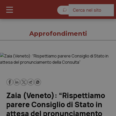
Domenica 9 Agosto 2026
Approfondimenti
Approfondimenti
Cronache
Governo e Parlamento
Zaia (Veneto): “Rispettiamo
Regioni e Asl
parere Consiglio di Stato in
attesa del pronunciamento
Lavoro e Professioni