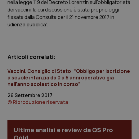
nella legge 119 del Decreto Lorenzin sull’obbligatorietà
Calabria
Asma & BPCO
dei vaccini, la cui discussione è stata proprio oggi
fissata dalla Consulta per il 21 novembre 2017 in
Campania
Car-T
udienza pubblica”.
Emilia-Romagna
Colesterolo & coronaropatie
Friuli Venezia Giulia
Dermatite Atopica
Articoli correlati:
Lazio
Diabete & glucometri
Vaccini. Consiglio di Stato: “Obbligo per iscrizione
a scuole infanzia da 0 a 6 anni operativo già
nell’anno scolastico in corso”
Liguria
Disturbi dell’umore
26 Settembre 2017
Lombardia
Dolore
© Riproduzione riservata
Marche
Donna & Salute
Ultime analisi e review da QS Pro
Molise
Epatiti
Gold