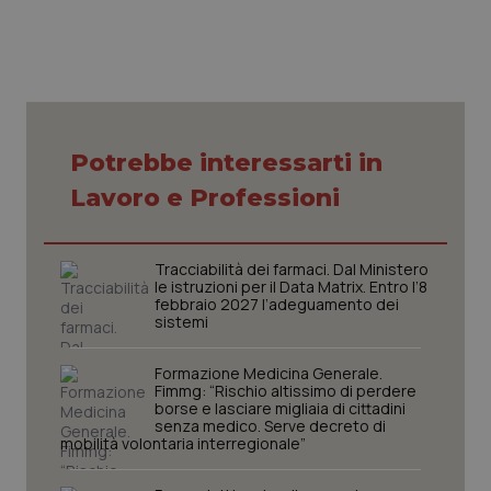
Nome
Fornitore
/
Dominio
Scaden
VISITOR_PRIVACY_METADATA
5 mesi
YouTube
settim
.youtube.com
Potrebbe interessarti in
Lavoro e Professioni
Tracciabilità dei farmaci. Dal Ministero
le istruzioni per il Data Matrix. Entro l’8
febbraio 2027 l’adeguamento dei
sistemi
Formazione Medicina Generale.
Fimmg: “Rischio altissimo di perdere
CookieScriptConsent
5 mesi
CookieScript
borse e lasciare migliaia di cittadini
settim
www.quotidianosanita.it
senza medico. Serve decreto di
mobilità volontaria interregionale”