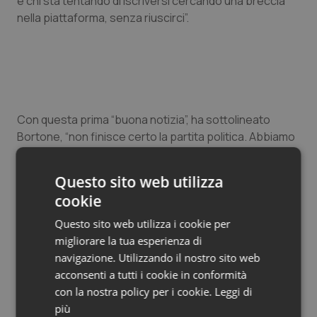
e chi sta tentando di iscriversi cercando una breccia
nella piattaforma, senza riuscirci”.
Con questa prima “buona notizia”, ha sottolineato
Bortone, “non finisce certo la partita politica. Abbiamo
costruito un trampolino per diverse altre necessità,
come le relazioni con gli organismi sindacali per la
Questo sito web utilizza
revisione contrattuale e lo sviluppo della formazione,
cookie
soprattutto per quel che riguarda i master specialistici,
ma anche per la previdenza. La dimensione ordinistica
Questo sito web utilizza i cookie per
ci dà una propulsione a tutela del cittadino e a
migliorare la tua esperienza di
rappresentanza dei professionisti completamente
navigazione. Utilizzando il nostro sito web
diverse rispetto a prima”.
acconsenti a tutti i cookie in conformità
con la nostra policy per i cookie.
Leggi di
La tavola rotonda moderata dal presidente Aifi,
Mauro
più