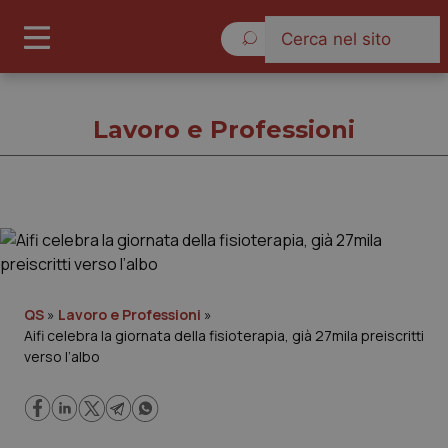
Venerdì 7 Agosto 2026
Lavoro e Professioni
Lavoro e Professioni
Cronache
QS
»
Lavoro e Professioni
»
Aifi celebra la giornata della fisioterapia, già 27mila preiscritti
Governo e Parlamento
verso l’albo
Regioni e Asl
Lavoro e Professioni