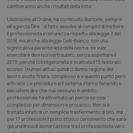
cambieranno anche i risultati della lotta”.
Salute orale & impianti
L’iscrizione all’Ordine, ha continuato Bortone, sempre
Sangue & coagulazione
all'agenzia
Dire
, “di fatto assolve al compito di mettere
il professionista in sicurezza rispetto alla legge 3 del
Tiroide
2018, ma anche alla legge Gelli-Bianco, con una
significativa perentorietà della norma: se vuoi
Tumore al seno
esercitare devi iscriverti subito, senza aspettare il
2019, perché l’obbligatorietà è scattata il 15 febbraio
Tumore ovarico
scorso. I numeri diffusi quindi ci danno ragione del
lavoro svolto finora, complesso e a questo punto però
efficace. Le procedure e il sistema stanno tenendo e
Tumori del Polmone & Testa Collo
lasciatemi dire che mai nessuno in ambito
professionale ha affrontato un percorso così
Tumori gastrointestinali
complesso per dimensioni e processo. Non si è
trattato infatti di un semplice trasferimento di sito, ma
Ulcera & Reflusso
per 17 professioni il primo storico censimento che sarà
già una linea di demarcazione tra il professionista vero
Vaccini