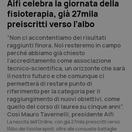
Aifi celebra la giornata della
fisioterapia, già 27mila
Scienza e Farmaci
preiscritti verso l’albo
Studi e Analisi
“Non ci accontentiamo dei risultati
Lettere al direttore
raggiunti finora. Noi resteremo in campo
perché abbiamo già chiesto
Edizioni Regionali
l’accreditamento come associazione
tecnico-scientifica, un orizzonte che sarà
QS Pro
il nostro futuro e che comunque ci
permetterà di restare punto di
Professionisti Sanitari.AI
riferimento per la categoria per il
raggiungimento di nuovi obiettivi, come
Abruzzo
QS Pro Gold
quello del corso di laurea su cinque anni”.
Così Mauro Tavernelli, presidente Aifi
QS Club
Newsletter
Basilicata
Artrite & artrosi
La nascita dell’Ordine, con già 27mila preiscritti verso
l’Albo dei fisioterapisti, oltre alle consuete battaglie