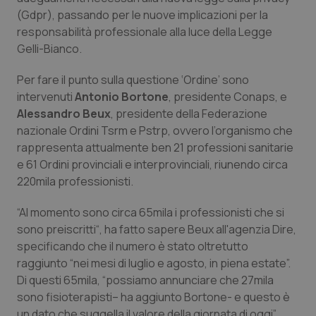
(Gdpr), passando per le nuove implicazioni per la
Piemonte
HIV
responsabilità professionale alla luce della Legge
Gelli-Bianco.
Provincia Autonoma di Bolzano
Infezioni & Febbre
Per fare il punto sulla questione ‘Ordine’ sono
intervenuti
Antonio Bortone
, presidente Conaps, e
Provincia Autonoma di Trento
Ipertensione & Scompenso
Alessandro Beux
, presidente della Federazione
nazionale Ordini Tsrm e Pstrp, ovvero l’organismo che
Puglia
Malattie rare
rappresenta attualmente ben 21 professioni sanitarie
e 61 Ordini provinciali e interprovinciali, riunendo circa
Sardegna
Malattia di Crohn & Rettocolite Ulcerosa
220mila professionisti.
Sicilia
Neuroscienze & patologie neurodegenerative
“Al momento sono circa 65mila i professionisti che si
sono preiscritti“, ha fatto sapere Beux all'agenzia
Dire
,
Toscana
Obesità
specificando che il numero è stato oltretutto
raggiunto “nei mesi di luglio e agosto, in piena estate”.
Di questi 65mila, “possiamo annunciare che 27mila
Umbria
Oftalmologia
sono fisioterapisti– ha aggiunto Bortone- e questo è
un dato che suggella il valore della giornata di oggi”.