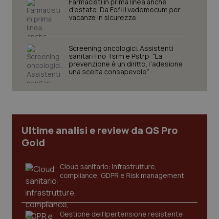
Farmacisti in prima linea anche
d’estate. Da Fofi il vademecum per
vacanze in sicurezza
Screening oncologici. Assistenti
sanitari Fno Tsrm e Pstrp: “La
prevenzione è un diritto, l’adesione
una scelta consapevole”
tracking-sites-ironfish-
www.quotidianosanita.it
4
tracking-enable
settim
2 gior
Ultime analisi e review da QS Pro
tracking-sites-ironfish-
www.quotidianosanita.it
4
Gold
session-id
settim
2 gior
Cloud sanitario: infrastrutture,
compliance, GDPR e Risk management
_ga
1 anno
Google LLC
mes
.quotidianosanita.it
Gestione dell'Ipertensione resistente: