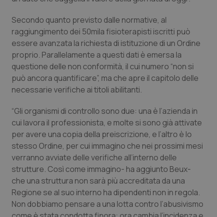
Valle D’Aosta
Oncodermatologia
Secondo quanto previsto dalle normative, al
Veneto
Oncoematologia
raggiungimento dei 50mila fisioterapisti iscritti può
essere avanzata la richiesta di istituzione di un Ordine
Oncologia & Nutrizione
proprio. Parallelamente a questi dati è emersa la
questione delle non conformità, il cui numero “non si
Psoriasi & pelle
può ancora quantificare”, ma che apre il capitolo delle
necessarie verifiche ai titoli abilitanti.
Quotidiano Cardiologia
“Gli organismi di controllo sono due: una è l’azienda in
cui lavora il professionista, e molte si sono già attivate
Quotidiano Chirurgia
per avere una copia della preiscrizione, e l’altro è lo
stesso Ordine, per cui immagino che nei prossimi mesi
Quotidiano Oncologia
verranno avviate delle verifiche all’interno delle
strutture. Così come immagino- ha aggiunto Beux-
Quotidiano Pediatria
che una struttura non sarà più accreditata da una
Regione se al suo interno ha dipendenti non in regola.
Rene & patologie urogenitali
Non dobbiamo pensare a una lotta contro l’abusivismo
come è stata condotta finora: ora cambia l’incidenza e