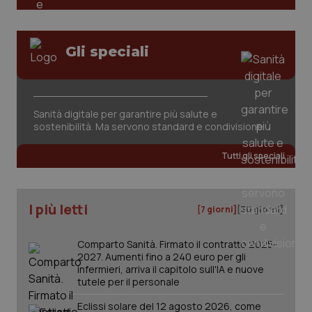
PHPSESSID
Sessio
PHP.net
www.quotidianosanita.it
Gli speciali
Sanità digitale per garantire più salute e
sostenibilità. Ma servono standard e condivisione
Tutti gli speciali
I più letti
[7 giorni]
[30 giorni]
Comparto Sanità. Firmato il contratto 2025-
2027. Aumenti fino a 240 euro per gli
_ga_KM60CM4NPH
.quotidianosanita.it
1 anno
mes
infermieri, arriva il capitolo sull'IA e nuove
tutele per il personale
Eclissi solare del 12 agosto 2026, come