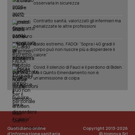
osservarla in sicurezza
Contratto sanità, valorizzati gli infermieri ma
penalizzate le altre professioni
Fornitore
/
Nome
Scadenza
Descrizion
Dominio
Caldo estremo, FADOI: “Sopra i 40 gradi il
Nome
Fornitore
/
Dominio
Scadenza
Des
_ga_0VMQEQKQ1N
.quotidianosanita.it
1 anno 1
Questo
corpo può non riuscire più a disperdere il
mese
cookie
VISITOR_INFO1_LIVE
5 mesi 4
Que
Google LLC
calore”
viene
settimane
imp
.youtube.com
utilizzato
You
da Google
ten
Covid. Il silenzio di Fauci e il perdono di Biden.
Analytics
pre
Ma il Quinto Emendamento non è
per
del
un’ammissione di colpa
mantener
vid
lo stato
inco
della
può
sessione.
det
vis
web
uti
nuo
ver
dell
You
Quotidiano online
Copyright 2013-2026
__Secure-YNID
.youtube.com
5 mesi 4
Que
d'informazione sanitaria
© Homnya Srl
settimane
imp