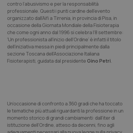
contro l’abusivismo e per la responsabilità
Calabria
Asma & BPCO
professionale. Questi i punti cardine dell’evento
organizzato dall’Aifi a Tirrenia, in provincia di Pisa, in
Campania
Car-T
occasione della Giornata Mondiale della Fisioterapia
che come ogni anno dal 1996 si celebra l’8 settembre:
Emilia-Romagna
Colesterolo & coronaropatie
‘Un professionista all’inizio dell’Ordine’ è infatti il titolo
dell’iniziativa messa in piedi principalmente dalla
Friuli Venezia Giulia
Dermatite Atopica
sezione Toscana dell’Associazione Italiana
Fisioterapisti, guidata dal presidente
Gino Petri
.
Lazio
Diabete & glucometri
Liguria
Disturbi dell’umore
Lombardia
Dolore
Un’occasione di confronto a 360 gradi che ha toccato
le tematiche più attuali riguardanti la professione in un
Marche
Donna & Salute
momento storico di grandi cambiamenti: dall’iter di
istituzione dell’Ordine, atteso da decenni, fino agli
Molise
Epatiti
adeguamenti necessari alla nuova legge sulla privacy