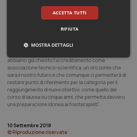
Tavarnelli
, ha quindi sintetizzato le problematiche
emerse durante le relazioni e il breve dibattito con i
ACCETTA TUTTI
circa 150 partecipanti, fornendo anche spunti per
ulteriori discussioni, come quella che riguarda la
RIFIUTA
possibile istituzione di un Ordine proprio dei
fisioterapisti. Il futuro di Aifi è comunque tracciato.
MOSTRA DETTAGLI
“Non ci accontentiamo dei risultati raggiunti finora– le
parole di Tavarnelli- Noi resteremo in campo perché
Necessari
Statistici
Marketing
abbiamo già chiesto l’accreditamento come
associazione tecnico-scientifica, un orizzonte che
sarà il nostro futuro e che comunque ci permetterà di
restare punto di riferimento per la categoria per il
raggiungimento di nuovi obiettivi, come quello del
corso di laurea su cinque anni, che permetta davvero
Necessari
Statistici
Marketing
una preparazione idonea ai fisioterapisti”.
I cookie necessari contribuiscono a rendere fruibile il
sito web abilitandone funzionalità di base quali la
navigazione sulle pagine e l'accesso alle aree
10 Settembre 2018
protette del sito. Il sito web non è in grado di
© Riproduzione riservata
funzionare correttamente senza questi cookie.