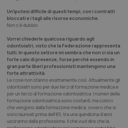
funzionare correttamente senza questi cookie.
Un’ipotesi difficile di questi tempi, con i contratti
Nome
Fornitore
/
Dominio
Scaden
bloccati e i tagli alle risorse economiche.
VISITOR_PRIVACY_METADATA
5 mesi
YouTube
settim
.youtube.com
Non c’è dubbio.
Vorrei chiederle qualcosa riguardo agli
odontoiatri, visto che la Federazione rappresenta
tutti. In questo settore mi sembra che non ci sia un
forte calo di presenze, forse perché essendo in
gran parte liberi professionisti mantengono una
forte attrattività.
Le cose non stanno esattamente così. Attualmente gli
odontoiatri sono per due terzi di formazione medica e
per un terzo di formazione odontoiatrica. I numeri della
formazione odontoiatrica sono costanti, ma coloro
che vengono dalla formazione medica, ovvero che si
CookieScriptConsent
5 mesi
CookieScript
sono laureati prima dell’85, tra una quindicina d’anni
settim
www.quotidianosanita.it
usciranno dalla professione, il che vuol dire che la