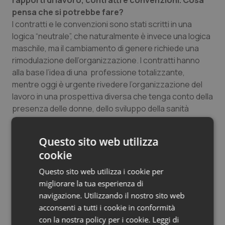
rapporti di lavoro, contratti e convenzioni. Cosa
pensa che si potrebbe fare?
I contratti e le convenzioni sono stati scritti in una
logica “neutrale”, che naturalmente è invece una logica
maschile, ma il cambiamento di genere richiede una
rimodulazione dell’organizzazione. I contratti hanno
alla base l’idea di una professione totalizzante,
mentre oggi è urgente rivedere l’organizzazione del
lavoro in una prospettiva diversa che tenga conto della
presenza delle donne, dello sviluppo della sanità
territoriale, della crescita delle professioni sanitarie.
Le donne devono conciliare molte cose e la loro
Questo sito web utilizza
presenza richiede un’organizzazione differente. Ecco
cookie
che allora la stesura delle convenzioni e dei contratti
deve tener conto di queste esigenze.
Questo sito web utilizza i cookie per
Mi fa un esempio concreto?
migliorare la tua esperienza di
È evidente che il tempo pieno cozza con le esigenze
navigazione. Utilizzando il nostro sito web
dei tempi di vita, così come cozzano l’attuale visione
acconsenti a tutti i cookie in conformità
delle carriere o l’attuale visione organizzativa nelle
con la nostra policy per i cookie.
Leggi di