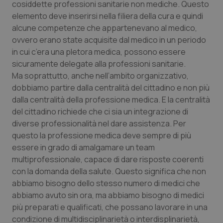
Valle D’Aosta
Oncodermatologia
cosiddette professioni sanitarie non mediche. Questo
elemento deve inserirsi nella filiera della cura e quindi
Veneto
Oncoematologia
alcune competenze che appartenevano al medico,
ovvero erano state acquisite dal medico in un periodo
in cui c’era una pletora medica, possono essere
Oncologia & Nutrizione
sicuramente delegate alla professioni sanitarie.
Ma soprattutto, anche nell’ambito organizzativo,
Psoriasi & pelle
dobbiamo partire dalla centralità del cittadino e non più
dalla centralità della professione medica. E la centralità
Quotidiano Cardiologia
del cittadino richiede che ci sia un integrazione di
diverse professionalità nel dare assistenza. Per
Quotidiano Chirurgia
questo la professione medica deve sempre di più
essere in grado di amalgamare un team
Quotidiano Oncologia
multiprofessionale, capace di dare risposte coerenti
con la domanda della salute. Questo significa che non
Quotidiano Pediatria
abbiamo bisogno dello stesso numero di medici che
abbiamo avuto sin ora, ma abbiamo bisogno di medici
più preparati e qualificati, che possano lavorare in una
Rene & patologie urogenitali
condizione di multidisciplinarietà o interdisplinarietà,