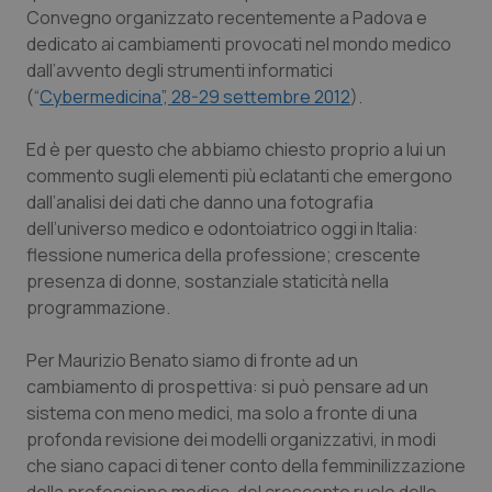
Calabria
Asma & BPCO
Convegno organizzato recentemente a Padova e
dedicato ai cambiamenti provocati nel mondo medico
dall’avvento degli strumenti informatici
Campania
Car-T
(“
Cybermedicina”, 28-29 settembre 2012
).
Emilia-Romagna
Colesterolo & coronaropatie
Ed è per questo che abbiamo chiesto proprio a lui un
commento sugli elementi più eclatanti che emergono
Friuli Venezia Giulia
Dermatite Atopica
dall’analisi dei dati che danno una fotografia
dell’universo medico e odontoiatrico oggi in Italia:
Lazio
Diabete & glucometri
flessione numerica della professione; crescente
presenza di donne, sostanziale staticità nella
Liguria
Disturbi dell’umore
programmazione.
Lombardia
Dolore
Per Maurizio Benato siamo di fronte ad un
cambiamento di prospettiva: si può pensare ad un
sistema con meno medici, ma solo a fronte di una
Marche
Donna & Salute
profonda revisione dei modelli organizzativi, in modi
che siano capaci di tener conto della femminilizzazione
Molise
Epatiti