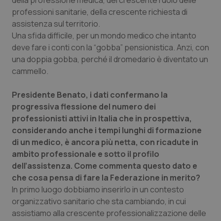
della professione medica, del crescente ruolo delle
professioni sanitarie, della crescente richiesta di
Piemonte
HIV
assistenza sul territorio.
Una sfida difficile, per un mondo medico che intanto
Provincia Autonoma di Bolzano
Infezioni & Febbre
deve fare i conti con la “gobba” pensionistica. Anzi, con
una doppia gobba, perché il dromedario è diventato un
Provincia Autonoma di Trento
Ipertensione & Scompenso
cammello.
Puglia
Malattie rare
Presidente Benato, i dati confermano la
progressiva flessione del numero dei
professionisti attivi in Italia che in prospettiva,
Sardegna
Malattia di Crohn & Rettocolite Ulcerosa
considerando anche i tempi lunghi di formazione
di un medico, è ancora più netta, con ricadute in
Sicilia
Neuroscienze & patologie neurodegenerative
ambito professionale e sotto il profilo
dell’assistenza. Come commenta questo dato e
Toscana
Obesità
che cosa pensa di fare la Federazione in merito?
In primo luogo dobbiamo inserirlo in un contesto
Umbria
Oftalmologia
organizzativo sanitario che sta cambiando, in cui
assistiamo alla crescente professionalizzazione delle