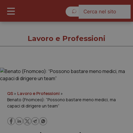
Venerdì 7 Agosto 2026
Lavoro e Professioni
Lavoro e Professioni
Cronache
QS
»
Lavoro e Professioni
»
Benato (Fnomceo): “Possono bastare meno medici, ma
Governo e Parlamento
capaci di dirigere un team”
Regioni e Asl
Lavoro e Professioni