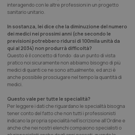
interagendo con le altre professioni in un progetto
Salute orale & impianti
sanitario unitario.
Sangue & coagulazione
In sostanza, lei dice che la diminuzione del numero
dei medici nei prossimi anni (che secondo le
Tiroide
previsioni potrebbero ridursi di 100mila unità da
qui al 2034) non produrrà difficoltà?
Tumore al seno
Questo è il concetto di fondo: da un punto di vista
pratico noi sicuramente non abbiamo bisogno di più
Tumore ovarico
medici di quanti ce ne sono attualmente, ed anzi è
anche possibile prosciugare nel tempo la quantità di
medici.
Tumori del Polmone & Testa Collo
Questo vale per tutte le specialità?
Tumori gastrointestinali
Per leggere i dati che riguardano le specialità bisogna
tener conto del fatto che non tutti i professionisti
Ulcera & Reflusso
indicano la propria specialità nell’iscrizione all’Ordine e
anche che nei nostri elenchi compaiono specialisti o
Vaccini