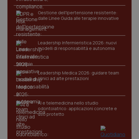
__Secure-YNID
.youtube.com
5 mesi 4
Que
settimane
imp
You
Gestione dell'Ipertensione resistente:
ten
dalle Linee Guida alle terapie innovative
pre
del
vid
inco
può
det
Leadership Infermieristica 2026: nuovi
vis
modelli di responsabilità e autonomia
web
uti
nuo
ver
dell
You
Leadership Medica 2026: guidare team
clinici ad alte prestazioni
YSC
Sessione
Que
Google LLC
imp
.youtube.com
You
ten
vis
vid
AI e telemedicina nello studio
odontoiatrico: applicazioni concrete e
__Secure-
.youtube.com
5 mesi 4
Que
uso protetto
ROLLOUT_TOKEN
settimane
imp
You
ges
del
e d
per