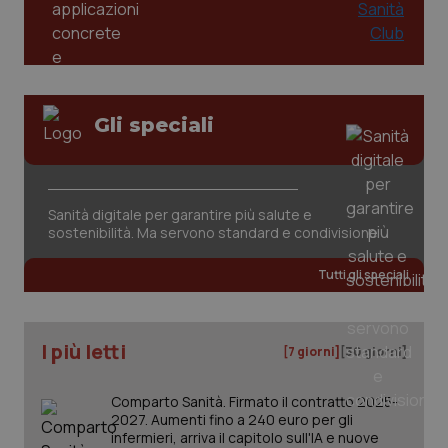
del
ute
tracking-sites-
www.quotidianosanita.it
4
Que
ironfish-tracking-
settimane
imp
named-enable
2 giorni
dal
per 
sis
Gli speciali
sol
ute
ide
Wel
Sanità digitale per garantire più salute e
sostenibilità. Ma servono standard e condivisione
Tutti gli speciali
I più letti
[7 giorni]
[30 giorni]
Comparto Sanità. Firmato il contratto 2025-
2027. Aumenti fino a 240 euro per gli
infermieri, arriva il capitolo sull'IA e nuove