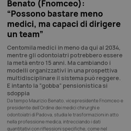
Benato (Fnomceo):
“Possono bastare meno
Scienza e Farmaci
medici, ma capaci di dirigere
Studi e Analisi
un team”
Lettere al direttore
Centomila medici in meno da qui al 2034,
mentre gli odontoiatri potrebbero essere
Edizioni Regionali
la metà entro 15 anni. Ma cambiando i
modelli organizzativi in una prospettiva
QS Pro
multidisciplinare il sistema può reggere.
E intanto la “gobba” pensionistica si
Professionisti Sanitari.AI
sdoppia
Da tempo Maurizio Benato, vicepresidente Fnomceo e
Abruzzo
QS Pro Gold
presidente dell’Ordine dei medici chirurghi e
odontoiatri di Padova, studia le trasformazioni in atto
QS Club
Newsletter
Basilicata
Artrite & artrosi
nella professione medica, intrecciando i dati
quantitativi con riflessioni specifiche, come nel