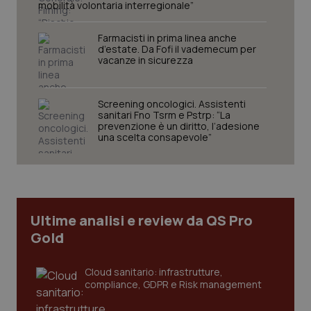
mobilità volontaria interregionale”
Farmacisti in prima linea anche
d’estate. Da Fofi il vademecum per
vacanze in sicurezza
Fornitore
/
Nome
Screening oncologici. Assistenti
Scadenza
Descrizion
Dominio
sanitari Fno Tsrm e Pstrp: “La
Nome
Fornitore
/
Dominio
Scadenza
Des
prevenzione è un diritto, l’adesione
_ga_0VMQEQKQ1N
.quotidianosanita.it
1 anno 1
Questo
una scelta consapevole”
mese
cookie
VISITOR_INFO1_LIVE
5 mesi 4
Que
Google LLC
viene
settimane
imp
.youtube.com
utilizzato
You
da Google
ten
Analytics
pre
per
del
mantener
vid
lo stato
inco
della
Ultime analisi e review da QS Pro
può
sessione.
det
Gold
vis
web
uti
nuo
Cloud sanitario: infrastrutture,
ver
compliance, GDPR e Risk management
dell
You