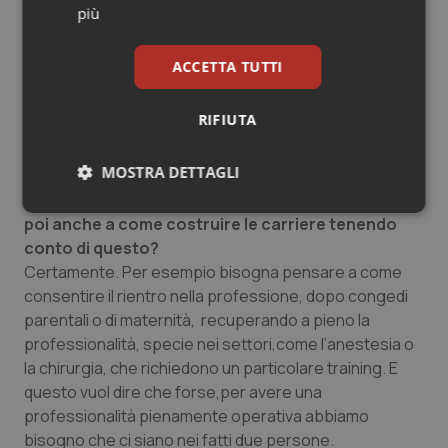
chirurgie. Penso soprattutto a quelle realtà in cui i
più
tempi di lavoro sono non determinati: da una parte
occorre rafforzare l’organizzazione di contorno o di
ACCETTA TUTTI
contesto, come gli asili nido, ma dall’altra si deve anche
pensare a come organizzare, per esempio, un servizio
RIFIUTA
di anestesiologia in cui una donna, lasciando il servizio,
possa passare le consegne ad un’altra.
MOSTRA DETTAGLI
Si può pensare a delle sovrapposizioni di ruolo? E
Necessari
Statistici
Marketing
poi anche a come costruire le carriere tenendo
conto di questo?
Certamente. Per esempio bisogna pensare a come
consentire il rientro nella professione, dopo congedi
parentali o di maternità, recuperando a pieno la
professionalità, specie nei settori,come l’anestesia o
Necessari
Statistici
Marketing
la chirurgia, che richiedono un particolare training. E
questo vuol dire che forse,per avere una
I cookie necessari contribuiscono a rendere fruibile il
sito web abilitandone funzionalità di base quali la
professionalità pienamente operativa abbiamo
navigazione sulle pagine e l'accesso alle aree
bisogno che ci siano nei fatti due persone.
protette del sito. Il sito web non è in grado di