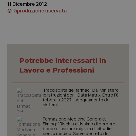
11 Dicembre 2012
PHPSESSID
Sessio
© Riproduzione riservata
PHP.net
www.quotidianosanita.it
Potrebbe interessarti in
Lavoro e Professioni
Tracciabilità dei farmaci. Dal Ministero
le istruzioni per il Data Matrix. Entro l’8
febbraio 2027 l’adeguamento dei
sistemi
Formazione Medicina Generale.
_ga_KM60CM4NPH
.quotidianosanita.it
1 anno
Fimmg: “Rischio altissimo di perdere
mes
borse e lasciare migliaia di cittadini
senza medico. Serve decreto di