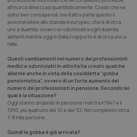
professione odontoiatrica nel complesso potrebbe
all’incirca dimezzasi quantitativamente. Credo che ne
siano ben consapevoli, ma d’altra parte questo li
avvicinerebbe allo standard europeo, che è di circa
uno a duemila, ovvero un odontoiatra ogni duemila
abitanti,mentre oggi in Italia il rapporto è di circa uno a
mille.
Questi cambiamenti nel numero dei professionisti
tracking-sites-ironfish-
www.quotidianosanita.it
4
tracking-enable
settim
medici e odontoiatri in attività ha creato qualche
2 gior
allarme anche in vista della cosiddetta “gobba
pensionistica”, ovvero di un forte aumento del
numero dei professionisti in pensione. Secondo lei
qual è la situazione?
tracking-sites-ironfish-
www.quotidianosanita.it
4
session-id
settim
Oggi stanno andando in pensione i nati tra il 1947 e il
2 gior
1950, più qualcuno del ‘51 e del ’52. Nel complesso circa
7-8 mila persone.
_ga
1 anno
Google LLC
Quindi la gobba è già arrivata?
mes
.quotidianosanita.it