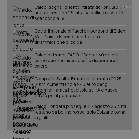
del
e d
Caldo, segnali di lenta ritirata dell'ondata: il 7
per
agosto restano 26 città da bollino rosso, l'8
del
ute
scendono a 19
tracking-sites-
www.quotidianosanita.it
4
Que
Covid. Il silenzio di Fauci e il perdono di Biden.
ironfish-tracking-
settimane
imp
named-enable
2 giorni
dal
Ma il Quinto Emendamento non è
per 
un’ammissione di colpa
sis
sol
ute
Caldo estremo, FADOI: “Sopra i 40 gradi il
ide
corpo può non riuscire più a disperdere il
Wel
calore”
Comparto Sanità. Firmato il contratto 2025-
2027. Aumenti fino a 240 euro per gli
infermieri, arriva il capitolo sull'IA e nuove
tutele per il personale
Caldo, l’ondata prosegue. Il 7 agosto 26 città
restano da bollino rosso, solo Bolzano torna
in giallo