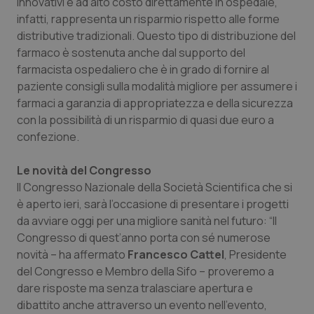
innovativi e ad alto costo direttamente in ospedale,
Salute orale & impianti
infatti, rappresenta un risparmio rispetto alle forme
distributive tradizionali. Questo tipo di distribuzione del
Sangue & coagulazione
farmaco è sostenuta anche dal supporto del
farmacista ospedaliero che è in grado di fornire al
paziente consigli sulla modalità migliore per assumere i
Tiroide
farmaci a garanzia di appropriatezza e della sicurezza
con la possibilità di un risparmio di quasi due euro a
Tumore al seno
confezione.
Tumore ovarico
Le novità del Congresso
Il Congresso Nazionale della Società Scientifica che si
Tumori del Polmone & Testa Collo
è aperto ieri, sarà l’occasione di presentare i progetti
da avviare oggi per una migliore sanità nel futuro: “Il
Tumori gastrointestinali
Congresso di quest’anno porta con sé numerose
novità – ha affermato
Francesco Cattel
, Presidente
Ulcera & Reflusso
del Congresso e Membro della Sifo – proveremo a
dare risposte ma senza tralasciare apertura e
dibattito anche attraverso un evento nell’evento,
Vaccini