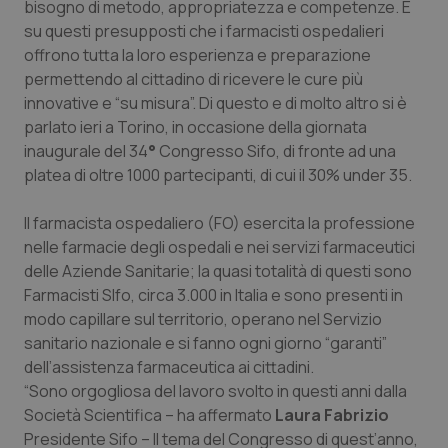
bisogno di metodo, appropriatezza e competenze. È
Calabria
Asma & BPCO
su questi presupposti che i farmacisti ospedalieri
offrono tutta la loro esperienza e preparazione
Campania
Car-T
permettendo al cittadino di ricevere le cure più
innovative e “su misura”. Di questo e di molto altro si è
Emilia-Romagna
Colesterolo & coronaropatie
parlato ieri a Torino, in occasione della giornata
inaugurale del 34
°
Congresso Sifo, di fronte ad una
Friuli Venezia Giulia
Dermatite Atopica
platea di oltre 1000 partecipanti, di cui il 30% under 35.
Lazio
Diabete & glucometri
Il farmacista ospedaliero (FO) esercita la professione
nelle farmacie degli ospedali e nei servizi farmaceutici
delle Aziende Sanitarie; la quasi totalità di questi sono
Liguria
Disturbi dell’umore
Farmacisti SIfo, circa 3.000 in Italia e sono presenti in
modo capillare sul territorio, operano nel Servizio
Lombardia
Dolore
sanitario nazionale e si fanno ogni giorno “garanti”
dell’assistenza farmaceutica ai cittadini.
Marche
Donna & Salute
“Sono orgogliosa del lavoro svolto in questi anni dalla
Società Scientifica – ha affermato
Laura Fabrizio
Molise
Epatiti
Presidente Sifo – Il tema del Congresso di quest’anno,