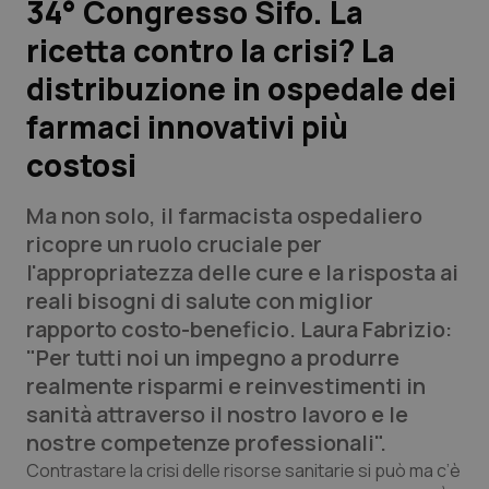
34° Congresso Sifo. La
ricetta contro la crisi? La
Scienza e Farmaci
distribuzione in ospedale dei
Studi e Analisi
farmaci innovativi più
costosi
Lettere al direttore
Ma non solo, il farmacista ospedaliero
Edizioni Regionali
ricopre un ruolo cruciale per
l'appropriatezza delle cure
e la risposta ai
QS Pro
reali bisogni di salute con miglior
rapporto costo-beneficio
. Laura Fabrizio:
Professionisti Sanitari.AI
"P
er tutti noi un impegno a produrre
realmente risparmi e reinvestimenti in
Abruzzo
QS Pro Gold
sanità attraverso il nostro lavoro e le
nostre competenze professionali".
QS Club
Newsletter
Basilicata
Artrite & artrosi
Contrastare la crisi delle risorse sanitarie si può ma c’è