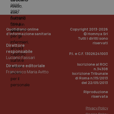
tracking-sites-ironfish-
www.quotidianosanita.it
4
tracking-enable
settim
2 gior
Quotidiano online
Copyright 2013-2026
tracking-sites-ironfish-
www.quotidianosanita.it
4
d'informazione sanitaria
© Homnya Srl
session-id
settim
Tutti i diritti sono
2 gior
riservati
Direttore
responsabile
P.I. e C.F. 13026241003
Luciano Fassari
_ga
1 anno
Google LLC
Iscrizione al ROC
Direttore editoriale
mes
.quotidianosanita.it
n.34308
Francesco Maria Avitto
Iscrizione Tribunale
di Roma n.115/2013
del 22/05/2013
Riproduzione
riservata
Privacy Policy