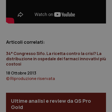
Calabria
Asma & BPCO
Campania
Car-T
Emilia-Romagna
Colesterolo & coronaropatie
Articoli correlati:
Friuli Venezia Giulia
Dermatite Atopica
34° Congresso Sifo. La ricetta contro la crisi? La
Lazio
Diabete & glucometri
distribuzione in ospedale dei farmaci innovativi più
costosi
Liguria
Disturbi dell’umore
18 Ottobre 2013
© Riproduzione riservata
Lombardia
Dolore
Marche
Donna & Salute
Ultime analisi e review da QS Pro
Gold
Molise
Epatiti