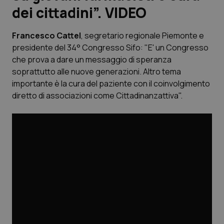
dei cittadini”. VIDEO
Scienza e Farmaci
Francesco Cattel
, segretario regionale Piemonte e
presidente del 34° Congresso Sifo: "E' un Congresso
Studi e Analisi
che prova a dare un messaggio di speranza
soprattutto alle nuove generazioni. Altro tema
Lettere al direttore
importante è la cura del paziente con il coinvolgimento
diretto di associazioni come Cittadinanzattiva".
Edizioni Regionali
QS Pro
Professionisti Sanitari.AI
Abruzzo
QS Pro Gold
QS Club
Newsletter
Basilicata
Artrite & artrosi