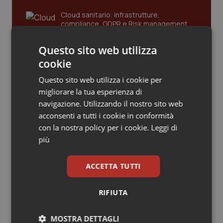
Cloud sanitario: infrastrutture,
Piemonte
HIV
compliance, GDPR e Risk management
Provincia Autonoma di Bolzano
Infezioni & Febbre
Questo sito web utilizza
cookie
Gestione dell'Ipertensione resistente:
Provincia Autonoma di Trento
Ipertensione & Scompenso
dalle Linee Guida alle terapie innovative
Questo sito web utilizza i cookie per
migliorare la tua esperienza di
Puglia
Malattie rare
navigazione. Utilizzando il nostro sito web
Leadership Infermieristica 2026: nuovi
acconsenti a tutti i cookie in conformità
Sardegna
Malattia di Crohn & Rettocolite Ulcerosa
modelli di responsabilità e autonomia
con la nostra policy per i cookie.
Leggi di
più
Sicilia
Neuroscienze & patologie neurodegenerative
Leadership Medica 2026: guidare team
ACCETTA TUTTI
clinici ad alte prestazioni
Toscana
Obesità
RIFIUTA
Umbria
Oftalmologia
AI e telemedicina nello studio
odontoiatrico: applicazioni concrete e
MOSTRA DETTAGLI