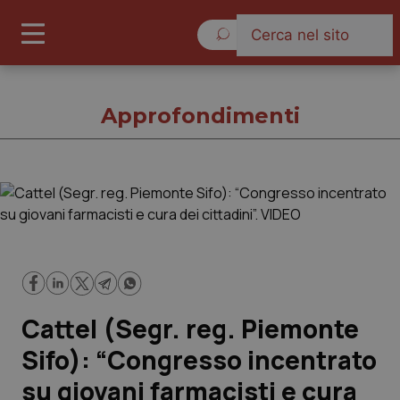
Lunedì 10 Agosto 2026
Approfondimenti
Approfondimenti
Cronache
Governo e Parlamento
Cattel (Segr. reg. Piemonte
Regioni e Asl
Sifo): “Congresso incentrato
su giovani farmacisti e cura
Lavoro e Professioni