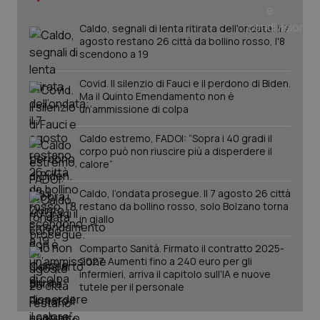
Salute orale & impianti
Caldo, segnali di lenta ritirata dell'ondata: il 7
agosto restano 26 città da bollino rosso, l'8
Sangue & coagulazione
scendono a 19
Covid. Il silenzio di Fauci e il perdono di Biden.
Tiroide
Ma il Quinto Emendamento non è
un’ammissione di colpa
Tumore al seno
Caldo estremo, FADOI: “Sopra i 40 gradi il
CookieScriptConsent
corpo può non riuscire più a disperdere il
5 mesi
CookieScript
settim
www.quotidianosanita.it
Tumore ovarico
calore”
Caldo, l’ondata prosegue. Il 7 agosto 26 città
Tumori del Polmone & Testa Collo
restano da bollino rosso, solo Bolzano torna
in giallo
Tumori gastrointestinali
Comparto Sanità. Firmato il contratto 2025-
2027. Aumenti fino a 240 euro per gli
infermieri, arriva il capitolo sull'IA e nuove
Ulcera & Reflusso
tutele per il personale
Vaccini