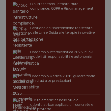
navigazione sulle pagine e l'accesso alle aree
Cloud sanitario: infrastrutture,
protette del sito. Il sito web non è in grado di
compliance, GDPR e Risk management
funzionare correttamente senza questi cookie.
Nome
Fornitore
/
Dominio
Scaden
VISITOR_PRIVACY_METADATA
5 mesi
YouTube
Gestione dell'Ipertensione resistente:
settim
.youtube.com
dalle Linee Guida alle terapie innovative
Leadership Infermieristica 2026: nuovi
modelli di responsabilità e autonomia
Leadership Medica 2026: guidare team
clinici ad alte prestazioni
AI e telemedicina nello studio
odontoiatrico: applicazioni concrete e
CookieScriptConsent
5 mesi
CookieScript
uso protetto
settim
www.quotidianosanita.it