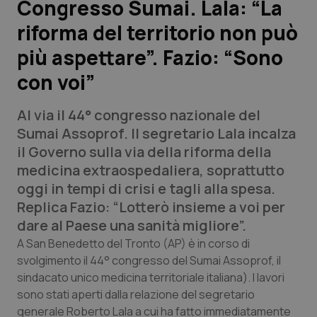
Congresso Sumai. Lala: “La
riforma del territorio non può
Scienza e Farmaci
più aspettare”. Fazio: “Sono
Studi e Analisi
con voi”
Lettere al direttore
Al via il 44° congresso nazionale del
Sumai Assoprof. Il segretario Lala incalza
Edizioni Regionali
il Governo sulla via della riforma della
medicina extraospedaliera, soprattutto
QS Pro
oggi in tempi di crisi e tagli alla spesa.
Replica Fazio: “Lotterò insieme a voi per
Professionisti Sanitari.AI
dare al Paese una sanità migliore”.
A San Benedetto del Tronto (AP) è in corso di
Abruzzo
QS Pro Gold
svolgimento il 44° congresso del Sumai Assoprof, il
sindacato unico medicina territoriale italiana). I lavori
QS Club
Newsletter
Basilicata
Artrite & artrosi
sono stati aperti dalla relazione del segretario
generale Roberto Lala a cui ha fatto immediatamente