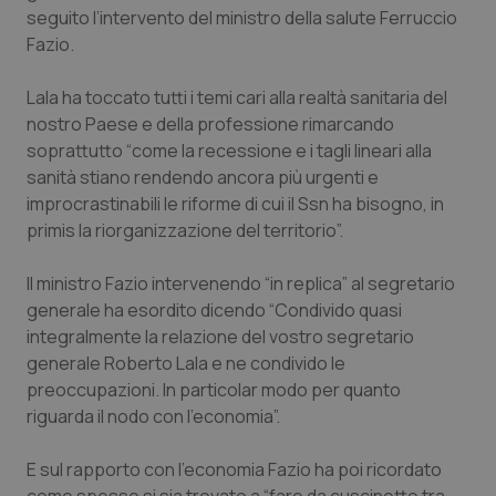
Calabria
Asma & BPCO
seguito l’intervento del ministro della salute Ferruccio
Fazio.
Campania
Car-T
Lala ha toccato tutti i temi cari alla realtà sanitaria del
nostro Paese e della professione rimarcando
Emilia-Romagna
Colesterolo & coronaropatie
soprattutto “come la recessione e i tagli lineari alla
sanità stiano rendendo ancora più urgenti e
Friuli Venezia Giulia
Dermatite Atopica
improcrastinabili le riforme di cui il Ssn ha bisogno, in
primis la riorganizzazione del territorio”.
Lazio
Diabete & glucometri
Il ministro Fazio intervenendo “in replica” al segretario
Liguria
Disturbi dell’umore
generale ha esordito dicendo “Condivido quasi
integralmente la relazione del vostro segretario
Lombardia
Dolore
generale Roberto Lala e ne condivido le
preoccupazioni. In particolar modo per quanto
riguarda il nodo con l’economia”.
Marche
Donna & Salute
E sul rapporto con l’economia Fazio ha poi ricordato
Molise
Epatiti