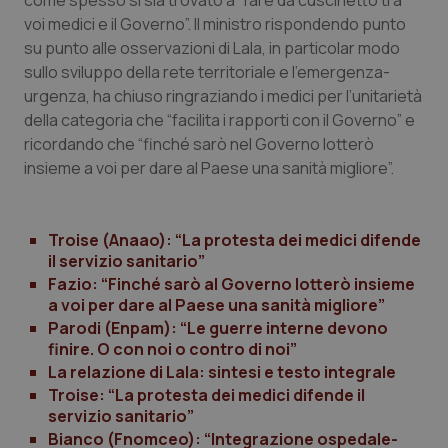
come spesso si sia trovato a “fare da cuscinetto tra
voi medici e il Governo”. Il ministro rispondendo punto
Piemonte
HIV
su punto alle osservazioni di Lala, in particolar modo
sullo sviluppo della rete territoriale e l’emergenza-
Provincia Autonoma di Bolzano
Infezioni & Febbre
urgenza, ha chiuso ringraziando i medici per l’unitarietà
della categoria che “facilita i rapporti con il Governo” e
Provincia Autonoma di Trento
Ipertensione & Scompenso
ricordando che “finché sarò nel Governo lotterò
insieme a voi per dare al Paese una sanità migliore”.
Puglia
Malattie rare
Troise (Anaao): “La protesta dei medici difende
Sardegna
Malattia di Crohn & Rettocolite Ulcerosa
il servizio sanitario”
Fazio: “Finché sarò al Governo lotterò insieme
Sicilia
Neuroscienze & patologie neurodegenerative
a voi per dare al Paese una sanità migliore”
Parodi (Enpam): “Le guerre interne devono
Toscana
Obesità
finire. O con noi o contro di noi”
La relazione di Lala: sintesi e testo integrale
Troise: “La protesta dei medici difende il
Umbria
Oftalmologia
servizio sanitario”
Bianco (Fnomceo): “Integrazione ospedale-