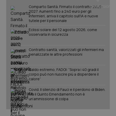
_ga
1 anno
Google LLC
Comparto Sanità. Firmato il contratto 2025-
mes
.quotidianosanita.it
2027. Aumenti fino a 240 euro per gli
infermieri, arriva il capitolo sull'IA e nuove
tutele per il personale
Eclissi solare del 12 agosto 2026, come
osservarla in sicurezza
Contratto sanità, valorizzati gli infermieri ma
penalizzate le altre professioni
Caldo estremo, FADOI: “Sopra i 40 gradi il
corpo può non riuscire più a disperdere il
calore”
Covid. Il silenzio di Fauci e il perdono di Biden.
Ma il Quinto Emendamento non è
un’ammissione di colpa