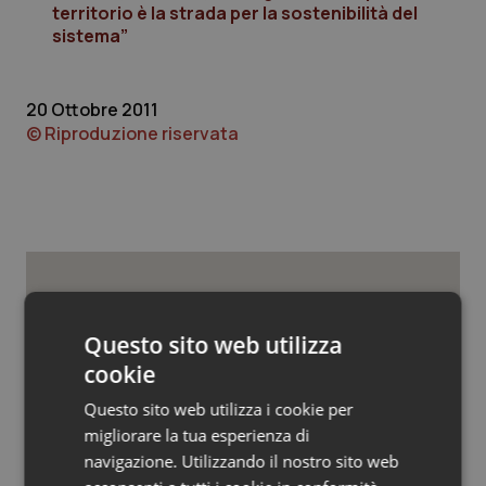
Valle D’Aosta
Oncodermatologia
territorio è la strada per la sostenibilità del
sistema”
Veneto
Oncoematologia
20 Ottobre 2011
Oncologia & Nutrizione
© Riproduzione riservata
Psoriasi & pelle
Quotidiano Cardiologia
Quotidiano Chirurgia
Potrebbe interessarti in
Quotidiano Oncologia
Questo sito web utilizza
Lavoro e Professioni
cookie
Quotidiano Pediatria
Questo sito web utilizza i cookie per
Medicina, posti vuoti e studenti
migliorare la tua esperienza di
esclusi. Il Consiglio di Stato accoglie il
Rene & patologie urogenitali
ricorso di C&P: semestre filtro
navigazione. Utilizzando il nostro sito web
penalizza il merito