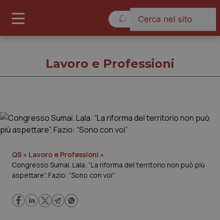
Giovedì 6 Agosto 2026
Lavoro e Professioni
Lavoro e Professioni
Cronache
QS
»
Lavoro e Professioni
»
Congresso Sumai. Lala: “La riforma del territorio non può più
Governo e Parlamento
aspettare”. Fazio: “Sono con voi”
Regioni e Asl
Lavoro e Professioni