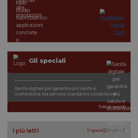
Gli speciali
tracking-sites-ironfish-
www.quotidianosanita.it
4
tracking-enable
settim
2 gior
Sanità digitale per garantire più salute e
sostenibilità. Ma servono standard e condivisione
tracking-sites-ironfish-
www.quotidianosanita.it
4
Tutti gli speciali
session-id
settim
2 gior
I più letti
[7 giorni]
[30 giorni]