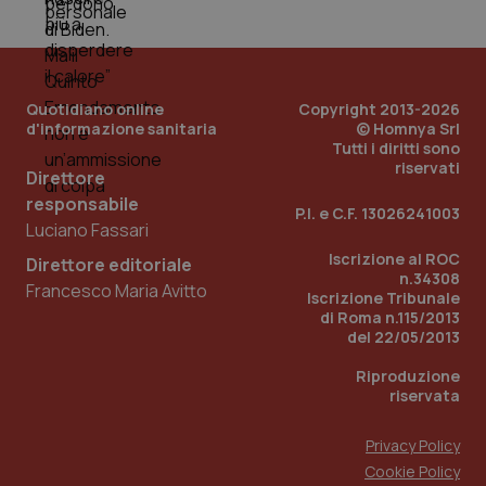
PHPSESSID
Sessio
PHP.net
www.quotidianosanita.it
Quotidiano online
Copyright 2013-2026
d'informazione sanitaria
© Homnya Srl
Tutti i diritti sono
riservati
Direttore
responsabile
P.I. e C.F. 13026241003
Luciano Fassari
Iscrizione al ROC
Direttore editoriale
n.34308
Francesco Maria Avitto
Iscrizione Tribunale
di Roma n.115/2013
del 22/05/2013
Riproduzione
riservata
Privacy Policy
_ga_KM60CM4NPH
.quotidianosanita.it
1 anno
Cookie Policy
mes