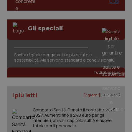
Gli speciali
tracking-sites-ironfish-
www.quotidianosanita.it
4
Sanità digitale per garantire più salute e
tracking-enable
settim
sostenibilità. Ma servono standard e condivisione
2 gior
Tutti gli speciali
tracking-sites-ironfish-
www.quotidianosanita.it
4
session-id
settim
I più letti
[7 giorni]
[30 giorni]
2 gior
Comparto Sanità. Firmato il contratto 2025-
2027. Aumenti fino a 240 euro per gli
infermieri, arriva il capitolo sull'IA e nuove
_ga
1 anno
Google LLC
mes
.quotidianosanita.it
tutele per il personale