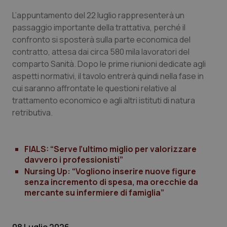
L’appuntamento del 22 luglio rappresenterà un
Piemonte
HIV
passaggio importante della trattativa, perché il
confronto si sposterà sulla parte economica del
Provincia Autonoma di Bolzano
Infezioni & Febbre
contratto, attesa dai circa 580 mila lavoratori del
comparto Sanità. Dopo le prime riunioni dedicate agli
Provincia Autonoma di Trento
Ipertensione & Scompenso
aspetti normativi, il tavolo entrerà quindi nella fase in
cui saranno affrontate le questioni relative al
Puglia
Malattie rare
trattamento economico e agli altri istituti di natura
retributiva.
Sardegna
Malattia di Crohn & Rettocolite Ulcerosa
FIALS: “Serve l’ultimo miglio per valorizzare
Sicilia
Neuroscienze & patologie neurodegenerative
davvero i professionisti”
Nursing Up: “Vogliono inserire nuove figure
Toscana
Obesità
senza incremento di spesa, ma orecchie da
mercante su infermiere di famiglia”
Umbria
Oftalmologia