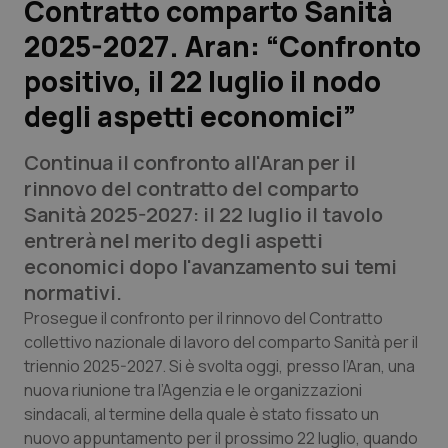
Contratto comparto Sanità
2025-2027. Aran: “Confronto
Scienza e Farmaci
positivo, il 22 luglio il nodo
Studi e Analisi
degli aspetti economici”
Lettere al direttore
Continua il confronto all'Aran per il
rinnovo del contratto del comparto
Edizioni Regionali
Sanità 2025-2027: il 22 luglio il tavolo
entrerà nel merito degli aspetti
QS Pro
economici dopo l'avanzamento sui temi
normativi.
Professionisti Sanitari.AI
Prosegue il confronto per il rinnovo del Contratto
collettivo nazionale di lavoro del comparto Sanità per il
Abruzzo
QS Pro Gold
triennio 2025-2027. Si è svolta oggi, presso l’Aran, una
nuova riunione tra l’Agenzia e le organizzazioni
QS Club
Newsletter
Basilicata
Artrite & artrosi
sindacali, al termine della quale è stato fissato un
nuovo appuntamento per il prossimo 22 luglio, quando