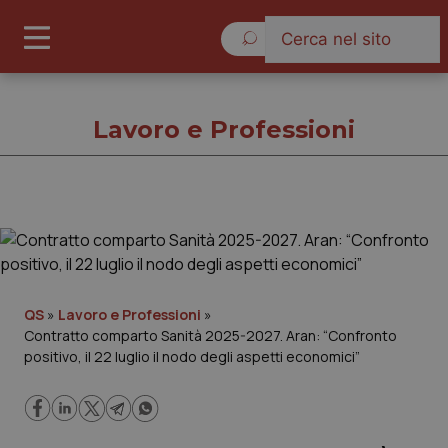
Giovedì 6 Agosto 2026
Lavoro e Professioni
Lavoro e Professioni
Cronache
QS
»
Lavoro e Professioni
»
Contratto comparto Sanità 2025-2027. Aran: “Confronto
Governo e Parlamento
positivo, il 22 luglio il nodo degli aspetti economici”
Regioni e Asl
Lavoro e Professioni