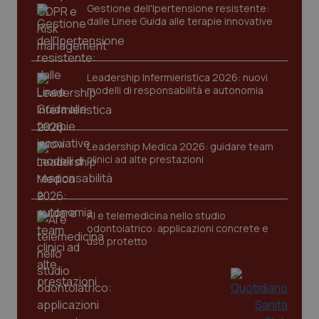
Gestione dell'Ipertensione resistente:
Nome
Fornitore
/
Dominio
Scaden
dalle Linee Guida alle terapie innovative
VISITOR_PRIVACY_METADATA
5 mesi
YouTube
settim
.youtube.com
Leadership Infermieristica 2026: nuovi
modelli di responsabilità e autonomia
Leadership Medica 2026: guidare team
clinici ad alte prestazioni
AI e telemedicina nello studio
odontoiatrico: applicazioni concrete e
uso protetto
CookieScriptConsent
5 mesi
CookieScript
settim
www.quotidianosanita.it