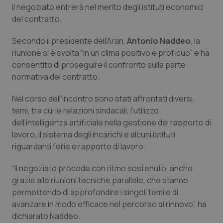
il negoziato entrerà nel merito degli istituti economici
Calabria
Asma & BPCO
del contratto.
Campania
Car-T
Secondo il presidente dell’Aran,
Antonio Naddeo
, la
riunione si è svolta “in un clima positivo e proficuo” e ha
Emilia-Romagna
Colesterolo & coronaropatie
consentito di proseguire il confronto sulla parte
normativa del contratto.
Friuli Venezia Giulia
Dermatite Atopica
Nel corso dell’incontro sono stati affrontati diversi
temi, tra cui le relazioni sindacali, l’utilizzo
Lazio
Diabete & glucometri
dell’intelligenza artificiale nella gestione del rapporto di
lavoro, il sistema degli incarichi e alcuni istituti
Liguria
Disturbi dell’umore
riguardanti ferie e rapporto di lavoro.
Lombardia
Dolore
“Il negoziato procede con ritmo sostenuto, anche
grazie alle riunioni tecniche parallele, che stanno
Marche
Donna & Salute
permettendo di approfondire i singoli temi e di
avanzare in modo efficace nel percorso di rinnovo”, ha
Molise
Epatiti
dichiarato Naddeo.