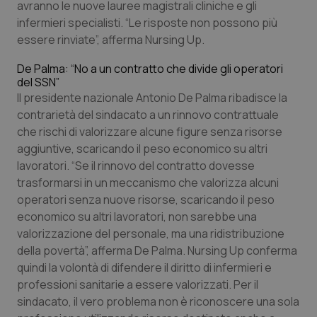
avranno le nuove lauree magistrali cliniche e gli
infermieri specialisti. “Le risposte non possono più
essere rinviate”, afferma Nursing Up.
De Palma: “No a un contratto che divide gli operatori
del SSN”
Il presidente nazionale Antonio De Palma ribadisce la
contrarietà del sindacato a un rinnovo contrattuale
che rischi di valorizzare alcune figure senza risorse
aggiuntive, scaricando il peso economico su altri
tracking-sites-ironfish-
www.quotidianosanita.it
4
lavoratori. “Se il rinnovo del contratto dovesse
tracking-enable
settim
2 gior
trasformarsi in un meccanismo che valorizza alcuni
operatori senza nuove risorse, scaricando il peso
economico su altri lavoratori, non sarebbe una
valorizzazione del personale, ma una ridistribuzione
tracking-sites-ironfish-
www.quotidianosanita.it
4
session-id
settim
della povertà”, afferma De Palma. Nursing Up conferma
2 gior
quindi la volontà di difendere il diritto di infermieri e
professioni sanitarie a essere valorizzati. Per il
sindacato, il vero problema non è riconoscere una sola
_ga
1 anno
Google LLC