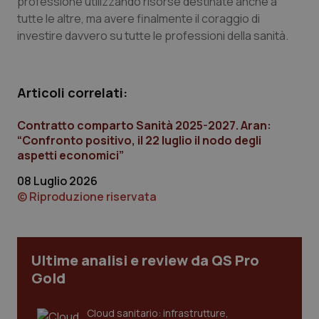
professione utilizzando risorse destinate anche a
mes
.quotidianosanita.it
tutte le altre, ma avere finalmente il coraggio di
investire davvero su tutte le professioni della sanità.
Articoli correlati:
Contratto comparto Sanità 2025-2027. Aran:
“Confronto positivo, il 22 luglio il nodo degli
aspetti economici”
08 Luglio 2026
© Riproduzione riservata
Ultime analisi e review da QS Pro
Gold
Cloud sanitario: infrastrutture,