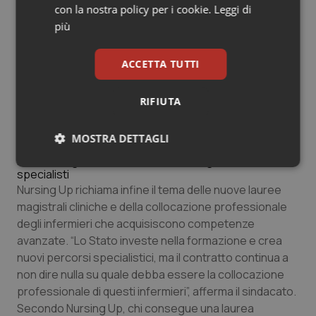
con la nostra policy per i cookie.
Leggi di
generalisti. “Si tratta di un doppio errore: si
più
impoveriscono gli ospedali e si continuano a richiedere
competenze specialistiche senza riconoscerle
contrattualmente”, denuncia Nursing Up. Per
ACCETTA TUTTI
l’organizzazione, la sanità territoriale non può essere
costruita sottraendo personale agli ospedali senza un
RIFIUTA
piano strutturale di assunzioni, formazione e
riconoscimento professionale.
MOSTRA DETTAGLI
Lauree magistrali cliniche e futuro degli infermieri
Necessari
Statistici
Marketing
specialisti
Nursing Up richiama infine il tema delle nuove lauree
magistrali cliniche e della collocazione professionale
degli infermieri che acquisiscono competenze
avanzate. “Lo Stato investe nella formazione e crea
nuovi percorsi specialistici, ma il contratto continua a
Necessari
Statistici
Marketing
non dire nulla su quale debba essere la collocazione
professionale di questi infermieri”, afferma il sindacato.
I cookie necessari contribuiscono a rendere fruibile il
sito web abilitandone funzionalità di base quali la
Secondo Nursing Up, chi consegue una laurea