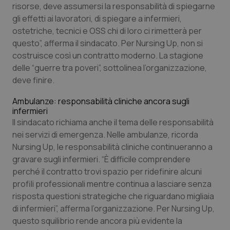
risorse, deve assumersi la responsabilità di spiegarne
Salute orale & impianti
gli effetti ai lavoratori, di spiegare a infermieri,
ostetriche, tecnici e OSS chi di loro ci rimetterà per
Sangue & coagulazione
questo”, afferma il sindacato. Per Nursing Up, non si
costruisce così un contratto moderno. La stagione
Tiroide
delle “guerre tra poveri”, sottolinea l’organizzazione,
deve finire.
Tumore al seno
Ambulanze: responsabilità cliniche ancora sugli
infermieri
Tumore ovarico
Il sindacato richiama anche il tema delle responsabilità
nei servizi di emergenza. Nelle ambulanze, ricorda
Tumori del Polmone & Testa Collo
Nursing Up, le responsabilità cliniche continueranno a
gravare sugli infermieri. “È difficile comprendere
perché il contratto trovi spazio per ridefinire alcuni
Tumori gastrointestinali
profili professionali mentre continua a lasciare senza
risposta questioni strategiche che riguardano migliaia
Ulcera & Reflusso
di infermieri”, afferma l’organizzazione. Per Nursing Up,
questo squilibrio rende ancora più evidente la
Vaccini