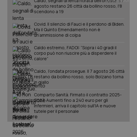
Caldo, segnali di lenta ritirata dell'ondata: il 7
You
agosto restano 26 città da bollino rosso, l'8
__Secure-YNID
.youtube.com
5 mesi 4
Que
scendono a 19
settimane
imp
You
ten
Covid. Il silenzio di Fauci e il perdono di Biden.
pre
Ma il Quinto Emendamento non è
del
un’ammissione di colpa
vid
inco
può
Caldo estremo, FADOI: “Sopra i 40 gradi il
det
vis
corpo può non riuscire più a disperdere il
web
calore”
uti
nuo
ver
Caldo, l’ondata prosegue. Il 7 agosto 26 città
dell
restano da bollino rosso, solo Bolzano torna
You
in giallo
YSC
Sessione
Que
Google LLC
imp
.youtube.com
Comparto Sanità. Firmato il contratto 2025-
You
ten
2027. Aumenti fino a 240 euro per gli
vis
infermieri, arriva il capitolo sull'IA e nuove
vid
tutele per il personale
__Secure-
.youtube.com
5 mesi 4
Que
ROLLOUT_TOKEN
settimane
imp
You
ges
del