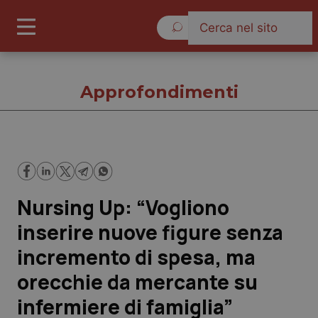
Domenica 9 Agosto 2026
Approfondimenti
Approfondimenti
Nursing Up: “Vogliono
Cronache
inserire nuove figure senza
Governo e Parlamento
incremento di spesa, ma
orecchie da mercante su
Regioni e Asl
infermiere di famiglia”
Lavoro e Professioni