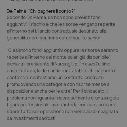
Piemonte
HIV
De Palma: “Chi pagherà il conto?”
Secondo De Palma, se non sono previsti fondi
aggiuntivi, il rischio è che le risorse vengano reperite
Provincia Autonoma di Bolzano
Infezioni & Febbre
all’interno del bilancio contrattuale destinato alla
generalità dei dipendenti del comparto sanità.
Provincia Autonoma di Trento
Ipertensione & Scompenso
“O esistono fondi aggiuntivi oppure le risorse saranno
Puglia
Malattie rare
reperite all’interno del monte salari già disponibile”,
dichiara il presidente di Nursing Up. “In quest’ultimo
Sardegna
Malattia di Crohn & Rettocolite Ulcerosa
caso, tuttavia, la domanda è inevitabile: chi pagherà il
conto? Noi contestiamo un contratto costruito
Sicilia
Neuroscienze & patologie neurodegenerative
promuovendo una categoria con risorse messe a
disposizione anche per le altre”. Per il sindacato, il
problema non riguarda il riconoscimento di una singola
Toscana
Obesità
figura professionale, ma il metodo con cui si procede,
soprattutto se l’operazione non viene accompagnata
Umbria
Oftalmologia
da investimenti dedicati.