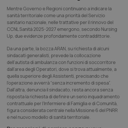
Mentre Governo e Regioni continuano a indicare la
Scienza e Farmaci
sanità territoriale come una priorità del Servizio
sanitario nazionale, nelle trattative per il rinnovo del
Studi e Analisi
CCNL Sanità 2025-2027 emergono, secondo Nursing
Up, due evidenze profondamente contraddittorie.
Lettere al direttore
Da una parte, la bozza ARAN, su richiesta di alcuni
sindacati generalisti, prevede la collocazione
Edizioni Regionali
dell’autista di ambulanza con funzioni di soccorritore
dall’area degli Operatori, dove si trova attualmente, a
QS Pro
quella superiore degli Assistenti, precisando che
l’operazione avverrà “senza incremento di spesa”.
Professionisti Sanitari.AI
Dall’altra, denuncia il sindacato, resta ancora senza
risposta la richiesta di definire un serio inquadramento
Abruzzo
QS Pro Gold
contrattuale per l’Infermiere di Famiglia e di Comunità,
figura considerata centrale nella Missione 6 del PNRR
QS Club
Newsletter
e nel nuovo modello di sanità territoriale.
Basilicata
Artrite & artrosi