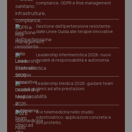
compliance, GDPR e Risk management
PHPSESSID
Sessio
PHP.net
www.quotidianosanita.it
Gestione dell'Ipertensione resistente:
dalle Linee Guida alle terapie innovative
Leadership Infermieristica 2026: nuovi
modelli di responsabilità e autonomia
Leadership Medica 2026: guidare team
clinici ad alte prestazioni
AI e telemedicina nello studio
odontoiatrico: applicazioni concrete e
uso protetto
_ga_KM60CM4NPH
.quotidianosanita.it
1 anno
mes