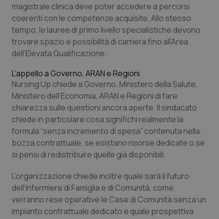
navigazione sulle pagine e l'accesso alle aree
magistrale clinica deve poter accedere a percorsi
protette del sito. Il sito web non è in grado di
funzionare correttamente senza questi cookie.
coerenti con le competenze acquisite. Allo stesso
tempo, le lauree di primo livello specialistiche devono
Nome
Fornitore
/
Dominio
Scaden
trovare spazio e possibilità di carriera fino all’Area
VISITOR_PRIVACY_METADATA
5 mesi
YouTube
dell’Elevata Qualificazione.
settim
.youtube.com
L’appello a Governo, ARAN e Regioni
Nursing Up chiede a Governo, Ministero della Salute,
Ministero dell’Economia, ARAN e Regioni di fare
chiarezza sulle questioni ancora aperte. Il sindacato
chiede in particolare cosa significhi realmente la
formula “senza incremento di spesa” contenuta nella
bozza contrattuale, se esistano risorse dedicate o se
si pensi di redistribuire quelle già disponibili.
L’organizzazione chiede inoltre quale sarà il futuro
dell’Infermiere di Famiglia e di Comunità, come
verranno rese operative le Case di Comunità senza un
CookieScriptConsent
5 mesi
CookieScript
impianto contrattuale dedicato e quale prospettiva
settim
www.quotidianosanita.it