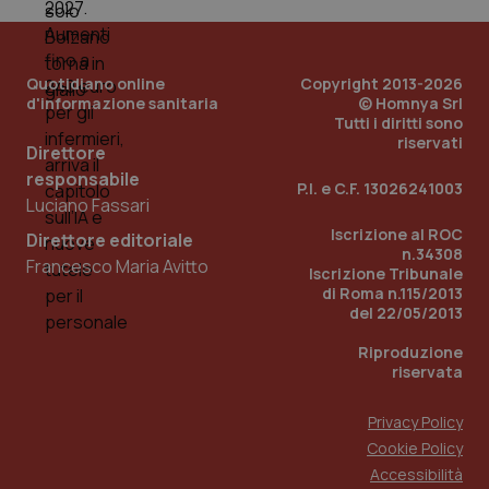
e d
per
del
ute
Quotidiano online
tracking-sites-
www.quotidianosanita.it
Copyright 2013-2026
4
Que
ironfish-tracking-
settimane
imp
d'informazione sanitaria
© Homnya Srl
named-enable
2 giorni
dal
Tutti i diritti sono
per 
riservati
sis
Direttore
sol
ute
responsabile
P.I. e C.F. 13026241003
ide
Luciano Fassari
Wel
Iscrizione al ROC
Direttore editoriale
n.34308
Francesco Maria Avitto
Iscrizione Tribunale
di Roma n.115/2013
del 22/05/2013
Riproduzione
riservata
Privacy Policy
Cookie Policy
Accessibilità