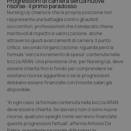
Progressioni di carriera senza nuove
Calabria
Asma & BPCO
risorse: il primo paradosso
Nursing Up chiarisce che la propria posizione non
rappresenta una battaglia contro gli autisti
Campania
Car-T
soccorritori, professionisti che il sindacato ritiene
meritevoli di rispetto e valorizzazione, anche
Emilia-Romagna
Colesterolo & coronaropatie
attraverso giusti avanzamenti di carriera. Il punto
critico, secondo l’organizzazione, riguarda però la
Friuli Venezia Giulia
Dermatite Atopica
formula “senza incremento di spesa” contenuta nella
bozza ARAN. Una previsione che, per Nursing Up, deve
Lazio
Diabete & glucometri
essere chiarita fino in fondo per comprendere se
esistano risorse aggiuntive o se le progressioni
Liguria
Disturbi dell’umore
debbano essere finanziate con il monte salari già
disponibile.
Lombardia
Dolore
“In ogni caso, la formula contenuta nella bozza ARAN
deve essere chiarita. Se davvero non ci sono nuove
Marche
Donna & Salute
risorse, qualcuno spieghi come verranno finanziate
queste progressioni fattuali”, afferma Antonio De
Molise
Epatiti
Palma, presidente nazionale di Nursing Up.