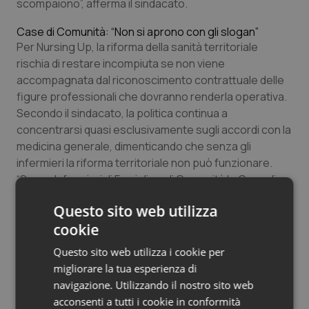
scompaiono”, afferma il sindacato.
Case di Comunità: “Non si aprono con gli slogan”
Per Nursing Up, la riforma della sanità territoriale
rischia di restare incompiuta se non viene
accompagnata dal riconoscimento contrattuale delle
figure professionali che dovranno renderla operativa.
Secondo il sindacato, la politica continua a
concentrarsi quasi esclusivamente sugli accordi con la
medicina generale, dimenticando che senza gli
infermieri la riforma territoriale non può funzionare.
“Senza Infermieri di Famiglia e di Comunità le Case di
Comunità rischiano di restare scatole vuote”, avverte
Questo sito web utilizza
Nursing Up.
cookie
Il rischio di svuotare gli ospedali
Questo sito web utilizza i cookie per
Il sindacato segnala anche il rischio che, per rispettare
migliorare la tua esperienza di
gli obiettivi del PNRR, molte Regioni utilizzino infermieri
navigazione. Utilizzando il nostro sito web
già presenti negli ospedali, trasferendoli sul territorio
acconsenti a tutti i cookie in conformità
ma mantenendoli inquadrati come infermieri