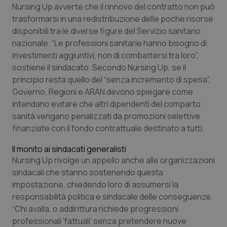
Valle D’Aosta
Oncodermatologia
Nursing Up avverte che il rinnovo del contratto non può
trasformarsi in una redistribuzione delle poche risorse
Veneto
Oncoematologia
disponibili tra le diverse figure del Servizio sanitario
nazionale. “Le professioni sanitarie hanno bisogno di
Oncologia & Nutrizione
investimenti aggiuntivi, non di combattersi tra loro”,
sostiene il sindacato. Secondo Nursing Up, se il
principio resta quello del “senza incremento di spesa”,
Psoriasi & pelle
Governo, Regioni e ARAN devono spiegare come
intendano evitare che altri dipendenti del comparto
Quotidiano Cardiologia
sanità vengano penalizzati da promozioni selettive
finanziate con il fondo contrattuale destinato a tutti.
Quotidiano Chirurgia
Il monito ai sindacati generalisti
Quotidiano Oncologia
Nursing Up rivolge un appello anche alle organizzazioni
sindacali che stanno sostenendo questa
impostazione, chiedendo loro di assumersi la
Quotidiano Pediatria
responsabilità politica e sindacale delle conseguenze.
“Chi avalla, o addirittura richiede progressioni
Rene & patologie urogenitali
professionali ‘fattuali’ senza pretendere nuove