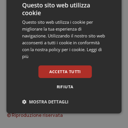
cittadini”.
Questo sito web utilizza
cookie
I provider sono già pronti ad accogliere le novità e a
supportare i medici nel processo di acquisizione degli
Questo sito web utilizza i cookie per
ECM obbligatori. “L’aver dato alla formazione un ruolo
migliorare la tua esperienza di
importante sul fronte assicurativo e della
navigazione. Utilizzando il nostro sito web
responsabilità professionale – conclude Colombati –
acconsenti a tutti i cookie in conformità
alza l’asticella di quella che è la nostra proposta di
con la nostra policy per i cookie.
Leggi di
aggiornamento professionale perché viene correlata
più
alla prevenzione del rischio clinico. Quindi sentiamo
ancora di più l’esigenza di fare corsi efficaci e di
ACCETTA TUTTI
aumentare la qualità e soprattutto di cercare con
metodologie accattivanti di aumentare la platea di chi
RIFIUTA
ne fruirà”.
MOSTRA DETTAGLI
24 Novembre 2022
Necessari
Statistici
Marketing
© Riproduzione riservata