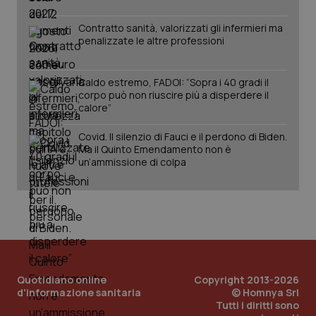
Contratto sanità, valorizzati gli infermieri ma
penalizzate le altre professioni
Caldo estremo, FADOI: “Sopra i 40 gradi il
_ga_KM60CM4NPH
.quotidianosanita.it
1 anno
corpo può non riuscire più a disperdere il
mes
calore”
Covid. Il silenzio di Fauci e il perdono di Biden.
Ma il Quinto Emendamento non è
un’ammissione di colpa
Fornitore
/
Nome
Scadenza
Descrizion
Dominio
Nome
Fornitore
/
Dominio
Scadenza
Des
_ga_0VMQEQKQ1N
.quotidianosanita.it
1 anno 1
Questo
mese
cookie
VISITOR_INFO1_LIVE
5 mesi 4
Que
Google LLC
Quotidiano online
Copyright 2013-2026
viene
settimane
imp
.youtube.com
utilizzato
d'informazione sanitaria
© Homnya Srl
You
da Google
ten
Tutti i diritti sono
Analytics
pre