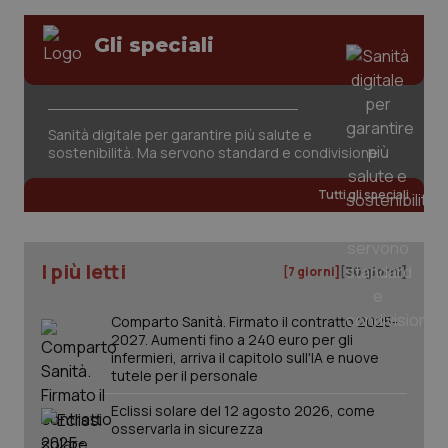
Gli speciali
Sanità digitale per garantire più salute e
sostenibilità. Ma servono standard e condivisione
Tutti gli speciali
PHPSESSID
Sessio
PHP.net
www.quotidianosanita.it
I più letti
[7 giorni]
[30 giorni]
Comparto Sanità. Firmato il contratto 2025-
2027. Aumenti fino a 240 euro per gli
infermieri, arriva il capitolo sull'IA e nuove
tutele per il personale
Eclissi solare del 12 agosto 2026, come
osservarla in sicurezza