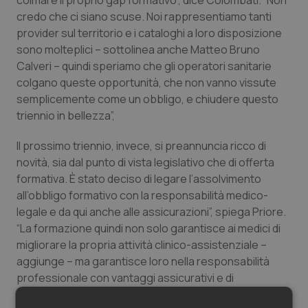
colmare il proprio gap formativo”, dice Colombati. “Non
Salute orale & impianti
credo che ci siano scuse. Noi rappresentiamo tanti
provider sul territorio e i cataloghi a loro disposizione
sono molteplici – sottolinea anche Matteo Bruno
Sangue & coagulazione
Calveri – quindi speriamo che gli operatori sanitarie
colgano queste opportunità, che non vanno vissute
Tiroide
semplicemente come un obbligo, e chiudere questo
triennio in bellezza”,
Tumore al seno
Il prossimo triennio, invece, si preannuncia ricco di
Tumore ovarico
novità, sia dal punto di vista legislativo che di offerta
formativa. È stato deciso di legare l’assolvimento
Tumori del Polmone & Testa Collo
all’obbligo formativo con la responsabilità medico-
legale e da qui anche alle assicurazioni”, spiega Priore.
“La formazione quindi non solo garantisce ai medici di
Tumori gastrointestinali
migliorare la propria attività clinico-assistenziale –
aggiunge – ma garantisce loro nella responsabilità
Ulcera & Reflusso
professionale con vantaggi assicurativi e di
conseguenza a favore delle cure e dell’assistenza dei
Vaccini