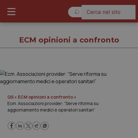
Giovedì 6 Agosto 2026
ECM opinioni a confronto
ECM opinioni a confronto
Cronache
QS
»
ECM opinioni a confronto
»
Ecm. Associazioni provider: “Serve riforma su
Governo e Parlamento
aggiornamento medici e operatori sanitari”
Regioni e Asl
Lavoro e Professioni