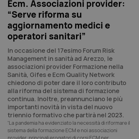
Ecm. Associazioni provider:
“Serve riforma su
Scienza e Farmaci
aggiornamento medici e
Studi e Analisi
operatori sanitari”
Lettere al direttore
In occasione del 17esimo Forum Risk
Management in sanità ad Arezzo, le
Edizioni Regionali
associazioni provider Formazione nella
Sanità, Gifes e Ecm Quality Network
QS Pro
chiedono di poter dare il loro contributo
alla riforma del sistema di formazione
Professionisti Sanitari.AI
continua. Inoltre, preannunciano le più
importanti novità in vista del nuovo
Abruzzo
QS Pro Gold
triennio formativo che partirà nel 2023.
“La pandemia ha evidenziato la necessità di riformare il
QS Club
Newsletter
Basilicata
Artrite & artrosi
sistema della formazione ECM e noi associazioni
provider, principali erogatori di corsi ECM per