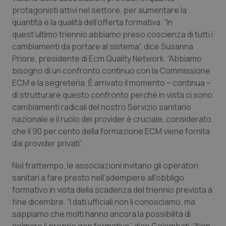
Valle D’Aosta
Oncodermatologia
protagonisti attivi nel settore, per aumentare la
quantità e la qualità dell’offerta formativa. “In
Veneto
Oncoematologia
quest’ultimo triennio abbiamo preso coscienza di tutti i
cambiamenti da portare al sistema”, dice Susanna
Oncologia & Nutrizione
Priore, presidente di Ecm Quality Network. “Abbiamo
bisogno di un confronto continuo con la Commissione
Psoriasi & pelle
ECM e la segreteria. È arrivato il momento – continua –
di strutturare questo confronto perché in vista ci sono
Quotidiano Cardiologia
cambiamenti radicali del nostro Servizio sanitario
nazionale e il ruolo dei provider è cruciale, considerato
che il 90 per cento della formazione ECM viene fornita
Quotidiano Chirurgia
dai provider privati”.
Quotidiano Oncologia
Nel frattempo, le associazioni invitano gli operatori
sanitari a fare presto nell’adempiere all’obbligo
Quotidiano Pediatria
formativo in vista della scadenza del triennio prevista a
fine dicembre. “I dati ufficiali non li conosciamo, ma
Rene & patologie urogenitali
sappiamo che molti hanno ancora la possibilità di