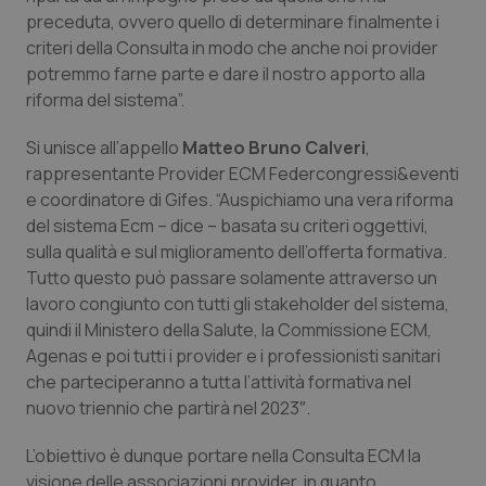
preceduta, ovvero quello di determinare finalmente i
Piemonte
HIV
criteri della Consulta in modo che anche noi provider
potremmo farne parte e dare il nostro apporto alla
Provincia Autonoma di Bolzano
Infezioni & Febbre
riforma del sistema”.
Si unisce all’appello
Matteo Bruno Calveri
,
Provincia Autonoma di Trento
Ipertensione & Scompenso
rappresentante Provider ECM Federcongressi&eventi
e coordinatore di Gifes. “Auspichiamo una vera riforma
Puglia
Malattie rare
del sistema Ecm – dice – basata su criteri oggettivi,
sulla qualità e sul miglioramento dell’offerta formativa.
Sardegna
Malattia di Crohn & Rettocolite Ulcerosa
Tutto questo può passare solamente attraverso un
lavoro congiunto con tutti gli stakeholder del sistema,
Sicilia
Neuroscienze & patologie neurodegenerative
quindi il Ministero della Salute, la Commissione ECM,
Agenas e poi tutti i provider e i professionisti sanitari
Toscana
Obesità
che parteciperanno a tutta l’attività formativa nel
nuovo triennio che partirà nel 2023″.
Umbria
Oftalmologia
L’obiettivo è dunque portare nella Consulta ECM la
visione delle associazioni provider, in quanto