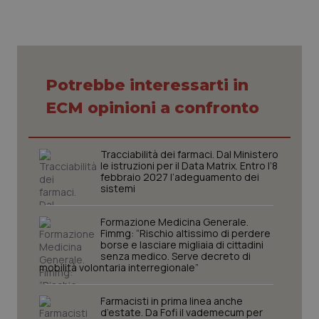
Necessari
Statistici
Marketing
Potrebbe interessarti in
I cookie necessari contribuiscono a rendere fruibile il
sito web abilitandone funzionalità di base quali la
ECM opinioni a confronto
navigazione sulle pagine e l'accesso alle aree
protette del sito. Il sito web non è in grado di
funzionare correttamente senza questi cookie.
Tracciabilità dei farmaci. Dal Ministero
Nome
Fornitore
/
Dominio
Scaden
le istruzioni per il Data Matrix. Entro l’8
febbraio 2027 l’adeguamento dei
VISITOR_PRIVACY_METADATA
5 mesi
YouTube
sistemi
settim
.youtube.com
Formazione Medicina Generale.
Fimmg: “Rischio altissimo di perdere
borse e lasciare migliaia di cittadini
senza medico. Serve decreto di
mobilità volontaria interregionale”
Farmacisti in prima linea anche
d’estate. Da Fofi il vademecum per