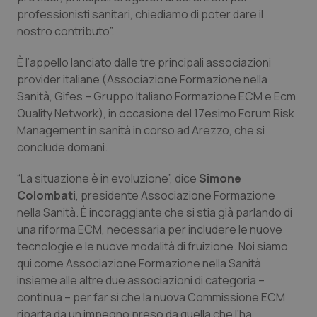
Calabria
Asma & BPCO
professionisti sanitari, chiediamo di poter dare il
nostro contributo”.
Campania
Car-T
È l’appello lanciato dalle tre principali associazioni
provider italiane (Associazione Formazione nella
Emilia-Romagna
Colesterolo & coronaropatie
Sanità, Gifes – Gruppo Italiano Formazione ECM e Ecm
Quality Network), in occasione del 17esimo Forum Risk
Friuli Venezia Giulia
Dermatite Atopica
Management in sanità in corso ad Arezzo, che si
conclude domani.
Lazio
Diabete & glucometri
“La situazione è in evoluzione”, dice
Simone
Liguria
Disturbi dell’umore
Colombati
, presidente Associazione Formazione
nella Sanità. È incoraggiante che si stia già parlando di
una riforma ECM, necessaria per includere le nuove
Lombardia
Dolore
tecnologie e le nuove modalità di fruizione. Noi siamo
qui come Associazione Formazione nella Sanità
Marche
Donna & Salute
insieme alle altre due associazioni di categoria –
continua – per far sì che la nuova Commissione ECM
Molise
Epatiti
riparta da un impegno preso da quella che l’ha