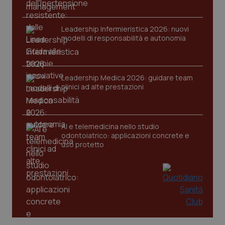
tracking-sites-ironfish-
www.quotidianosanita.it
4
Leadership Infermieristica 2026: nuovi
session-id
settim
2 gior
modelli di responsabilità e autonomia
Leadership Medica 2026: guidare team
_ga
1 anno
Google LLC
clinici ad alte prestazioni
mes
.quotidianosanita.it
AI e telemedicina nello studio
odontoiatrico: applicazioni concrete e
uso protetto