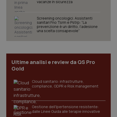
vacanze in sicurezza
Screening oncologici. Assistenti
sanitari Fno Tsrm e Pstrp: “La
prevenzione è un diritto, l’adesione
una scelta consapevole”
CookieScriptConsent
5 mesi
CookieScript
settim
www.quotidianosanita.it
Ultime analisi e review da QS Pro
Gold
Cloud sanitario: infrastrutture,
compliance, GDPR e Risk management
tracking-sites-ironfish-
www.quotidianosanita.it
4
tracking-enable
settim
Gestione dell'Ipertensione resistente:
2 gior
dalle Linee Guida alle terapie innovative