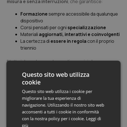
misura e senza interruzioni
, che garantisce:
Formazione
sempre accessibile da qualunque
dispositivo
Corsi pensati per ogni
specializzazione
Materiali
aggiornati, interattivi e coinvolgenti
La certezza di
essere in regola
con il proprio
triennio
Il tutto integrato con strumenti e servizi che
semplificano davvero la vita: dal s
upporto legale,
Questo sito web utilizza
all’assistenza assicurativa, fino ai servizi di
cookie
telemedicina
per modernizzare il tuo studio.
Questo sito web utilizza i cookie per
Con Club Professioni Sanitarie, la formazione diventa
migliorare la tua esperienza di
continuità e valore
navigazione. Utilizzando il nostro sito web
acconsenti a tutti i cookie in conformità
Il nuovo
piano triennale di Club Professioni
con la nostra policy per i cookie.
Leggi di
Sanitarie
si configura come una risposta concreta e
più