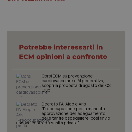
Nome
Fornitore
/
Dominio
Scaden
VISITOR_PRIVACY_METADATA
5 mesi
YouTube
settim
.youtube.com
Potrebbe interessarti in
ECM opinioni a confronto
Corsi ECM su prevenzione
cardiovascolare e AI generativa,
scopri la proposta di agosto del QS
Club
Decreto PA. Aiop e Aris:
“Preoccupazione per la mancata
CookieScriptConsent
5 mesi
CookieScript
approvazione dell’adeguamento
settim
www.quotidianosanita.it
delle tariffe ospedaliere, così rinvio
rinnovo contratto sanità privata”