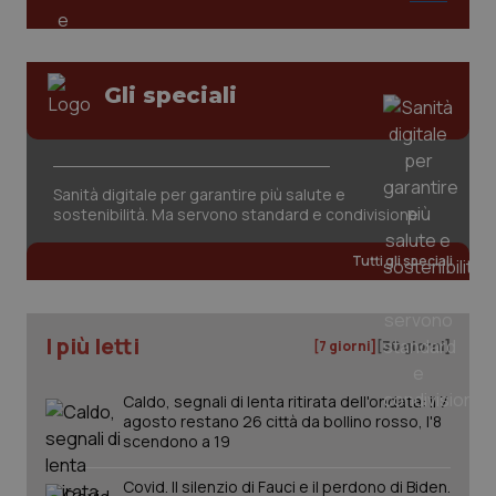
PHPSESSID
Sessio
PHP.net
www.quotidianosanita.it
Gli speciali
Sanità digitale per garantire più salute e
sostenibilità. Ma servono standard e condivisione
Tutti gli speciali
I più letti
[7 giorni]
[30 giorni]
Caldo, segnali di lenta ritirata dell'ondata: il 7
_ga_KM60CM4NPH
.quotidianosanita.it
1 anno
agosto restano 26 città da bollino rosso, l'8
mes
scendono a 19
Covid. Il silenzio di Fauci e il perdono di Biden.