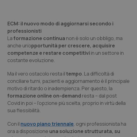
Salute orale & impianti
Sangue & coagulazione
ECM: il nuovo modo di aggiornarsi secondo i
professionisti
La
formazione continua
non è solo un obbligo, ma
Tiroide
anche un’o
pportunità per crescere, acquisire
competenze e restare competitivi
in un settore in
Tumore al seno
costante evoluzione.
Tumore ovarico
Ma il vero ostacolo resta il
tempo
. La difficoltà di
conciliare turni, pazienti e aggiornamento è il principale
Tumori del Polmone & Testa Collo
motivo di ritardo o inadempienza. Per questo, la
formazione online on-demand
resta – dal post
Tumori gastrointestinali
Covid in poi – l’opzione più scelta, proprio in virtù della
sua flessibilità.
Ulcera & Reflusso
Con il
nuovo piano triennale
, ogni professionista ha
ora a disposizione
una soluzione strutturata, su
Vaccini