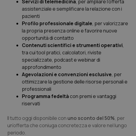
Valle D’Aosta
Oncodermatologia
Servizi di telemedicina
, per ampliare l’offerta
assistenziale e semplificare la relazione con i
pazienti
Veneto
Oncoematologia
Profilo professionale digitale
, per valorizzare
la propria presenza online e favorire nuove
Oncologia & Nutrizione
opportunità di contatto
Contenuti scientifici e strumenti operativi
,
Psoriasi & pelle
tra cui tool pratici, calcolatori, riviste
specializzate, podcast e webinar di
Quotidiano Cardiologia
approfondimento
Agevolazioni e convenzioni esclusive
, per
Quotidiano Chirurgia
ottimizzare la gestione delle risorse personali e
professionali
Quotidiano Oncologia
Programma fedeltà
con premi e vantaggi
riservati
Quotidiano Pediatria
Il tutto oggi disponibile con
uno sconto del 50%
, per
un’offerta che coniuga concretezza e valore nel lungo
Rene & patologie urogenitali
periodo.