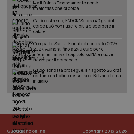
Ma il Quinto Emendamento non è
un’ammissione di colpa
Caldo estremo, FADOI: “Sopra i 40 gradi il
corpo può non riuscire più a disperdere il
calore”
Fornitore
/
Nome
Scadenza
Descrizion
Dominio
Comparto Sanità. Firmato il contratto 2025-
Nome
Fornitore
/
Dominio
Scadenza
Des
2027. Aumenti fino a 240 euro per gli
_ga_0VMQEQKQ1N
.quotidianosanita.it
1 anno 1
Questo
mese
cookie
infermieri, arriva il capitolo sull'IA e nuove
VISITOR_INFO1_LIVE
5 mesi 4
Que
Google LLC
viene
settimane
imp
.youtube.com
tutele per il personale
utilizzato
You
da Google
ten
Caldo, l’ondata prosegue. Il 7 agosto 26 città
Analytics
pre
per
restano da bollino rosso, solo Bolzano torna
del
mantener
vid
in giallo
lo stato
inco
della
può
sessione.
det
vis
web
uti
nuo
ver
dell
You
__Secure-YNID
.youtube.com
5 mesi 4
Que
Quotidiano online
Copyright 2013-2026