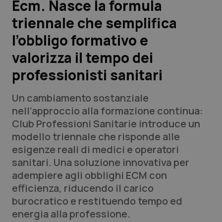
Ecm. Nasce la formula
triennale che semplifica
Scienza e Farmaci
l’obbligo formativo e
Studi e Analisi
valorizza il tempo dei
professionisti sanitari
Lettere al direttore
Un cambiamento sostanziale
Edizioni Regionali
nell’approccio alla formazione continua:
Club Professioni Sanitarie introduce un
QS Pro
modello triennale che risponde alle
esigenze reali di medici e operatori
Professionisti Sanitari.AI
sanitari. Una soluzione innovativa per
adempiere agli obblighi ECM con
Abruzzo
QS Pro Gold
efficienza, riducendo il carico
burocratico e restituendo tempo ed
QS Club
Newsletter
Basilicata
Artrite & artrosi
energia alla professione.