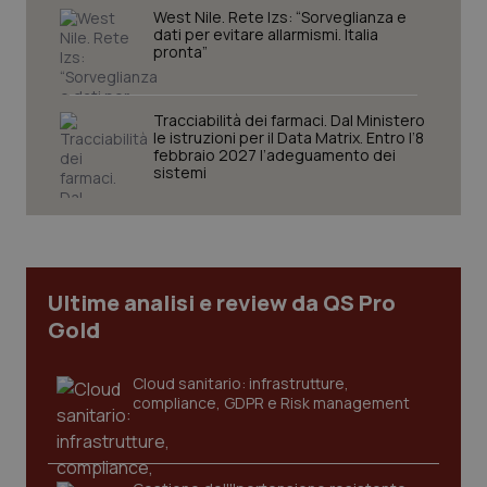
West Nile. Rete Izs: “Sorveglianza e
dati per evitare allarmismi. Italia
pronta”
Tracciabilità dei farmaci. Dal Ministero
le istruzioni per il Data Matrix. Entro l’8
febbraio 2027 l’adeguamento dei
sistemi
tracking-sites-ironfish-
www.quotidianosanita.it
4
tracking-enable
settim
2 gior
Ultime analisi e review da QS Pro
tracking-sites-ironfish-
www.quotidianosanita.it
4
Gold
session-id
settim
2 gior
Cloud sanitario: infrastrutture,
compliance, GDPR e Risk management
_ga
1 anno
Google LLC
mes
.quotidianosanita.it