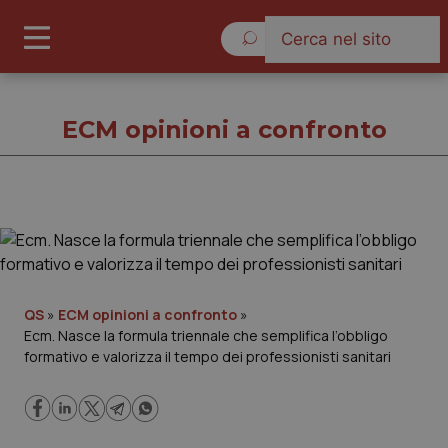
Sabato 8 Agosto 2026
ECM opinioni a confronto
ECM opinioni a confronto
Cronache
QS
»
ECM opinioni a confronto
»
Ecm. Nasce la formula triennale che semplifica l’obbligo
Governo e Parlamento
formativo e valorizza il tempo dei professionisti sanitari
Regioni e Asl
Lavoro e Professioni