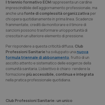
Il
triennio formativo ECM
rappresenta un cardine
Calabria
Asma & BPCO
imprescindibile dell’aggiornamento professionale, ma
anche una
fonte di complessità organizzativa
per
Campania
Car-T
chi opera quotidianamente in prima linea. Scadenze
frammentate, crediti da monitorare e il timore di
Emilia-Romagna
Colesterolo & coronaropatie
sanzioni possono trasformare un’opportunità di
crescita in un ulteriore elemento di pressione.
Friuli Venezia Giulia
Dermatite Atopica
Per rispondere a questa criticità diffusa,
Club
Professioni Sanitarie
ha sviluppato una
nuova
Lazio
Diabete & glucometri
formula triennale di abbonamento
, frutto di un
ascolto attento e sistematico delle esigenze della
Liguria
Disturbi dell’umore
comunità sanitaria. L’obiettivo è chiaro: rendere la
formazione
più accessibile, continua e integrata
Lombardia
Dolore
nella pratica professionale quotidiana.
Marche
Donna & Salute
Club Professioni Sanitarie: un unico
Molise
Epatiti