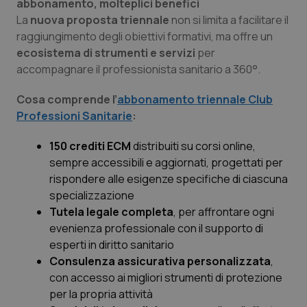
abbonamento, molteplici benefici
La
nuova proposta triennale
non si limita a facilitare il
Piemonte
HIV
raggiungimento degli obiettivi formativi, ma offre un
ecosistema di strumenti e servizi
per
Provincia Autonoma di Bolzano
Infezioni & Febbre
accompagnare il professionista sanitario a 360°.
Provincia Autonoma di Trento
Ipertensione & Scompenso
Cosa comprende l’
abbonamento triennale Club
Professioni Sanitarie
:
Puglia
Malattie rare
150 crediti ECM
distribuiti su corsi online,
sempre accessibili e aggiornati, progettati per
Sardegna
Malattia di Crohn & Rettocolite Ulcerosa
rispondere alle esigenze specifiche di ciascuna
specializzazione
Sicilia
Neuroscienze & patologie neurodegenerative
Tutela legale completa
, per affrontare ogni
evenienza professionale con il supporto di
Toscana
Obesità
esperti in diritto sanitario
Consulenza assicurativa personalizzata
,
Umbria
Oftalmologia
con accesso ai migliori strumenti di protezione
per la propria attività