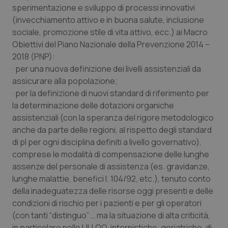
sperimentazione e sviluppo di processi innovativi
(invecchiamento attivo e in buona salute, inclusione
sociale, promozione stile di vita attivo, ecc.) ai Macro
Obiettivi del Piano Nazionale della Prevenzione 2014 –
2018 (PNP):
· per una nuova definizione dei livelli assistenziali da
assicurare alla popolazione;
· per la definizione di nuovi standard di riferimento per
la determinazione delle dotazioni organiche
assistenziali (con la speranza del rigore metodologico
anche da parte delle regioni, al rispetto degli standard
di pl per ogni disciplina definiti a livello governativo),
comprese le modalità di compensazione delle lunghe
assenze del personale di assistenza (es. gravidanze,
lunghe malattie, benefici l. 104/92, etc.), tenuto conto
della inadeguatezza delle risorse oggi presenti e delle
condizioni di rischio per i pazienti e per gli operatori
(con tanti “distinguo” … ma la situazione di alta criticità,
in particolare nelle UU.OO. internistiche, geriatriche, di