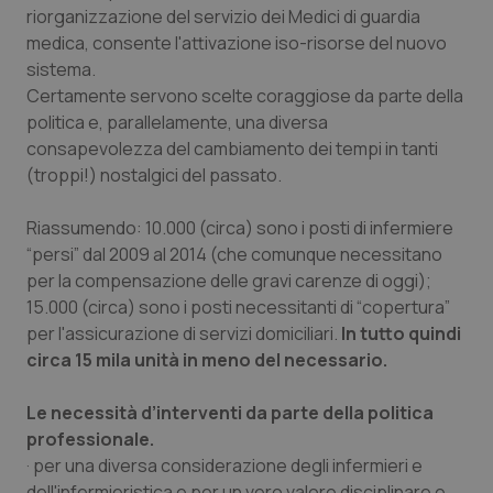
riorganizzazione del servizio dei Medici di guardia
tracking-sites-ironfish-
www.quotidianosanita.it
4
medica, consente l'attivazione iso-risorse del nuovo
tracking-enable
settim
2 gior
sistema.
Certamente servono scelte coraggiose da parte della
politica e, parallelamente, una diversa
consapevolezza del cambiamento dei tempi in tanti
tracking-sites-ironfish-
www.quotidianosanita.it
4
(troppi!) nostalgici del passato.
session-id
settim
2 gior
Riassumendo: 10.000 (circa) sono i posti di infermiere
“persi” dal 2009 al 2014 (che comunque necessitano
per la compensazione delle gravi carenze di oggi);
_ga
1 anno
Google LLC
mes
.quotidianosanita.it
15.000 (circa) sono i posti necessitanti di “copertura”
per l'assicurazione di servizi domiciliari.
In tutto quindi
circa 15 mila unità in meno del necessario.
Le necessità d’interventi da parte della politica
professionale.
· per una diversa considerazione degli infermieri e
dell'infermieristica e per un vero valore disciplinare e