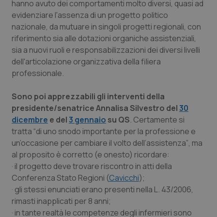
hanno avuto dei comportamenti molto diversi, quasi ad
Salute orale & impianti
evidenziare l'assenza di un progetto politico
nazionale, da mutuare in singoli progetti regionali, con
Sangue & coagulazione
riferimento sia alle dotazioni organiche assistenziali,
sia a nuovi ruoli e responsabilizzazioni dei diversi livelli
Tiroide
dell'articolazione organizzativa della filiera
professionale.
Tumore al seno
Sono poi apprezzabili gli interventi della
presidente/senatrice Annalisa Silvestro del
30
Tumore ovarico
dicembre
e del
3 gennaio
su QS
. Certamente si
tratta
“di uno snodo importante per la professione e
Tumori del Polmone & Testa Collo
un’occasione per cambiare il volto dell’assistenza”
, ma
al proposito è corretto (e onesto) ricordare:
Tumori gastrointestinali
· il progetto deve trovare riscontro in atti della
Conferenza Stato Regioni (
Cavicchi
);
Ulcera & Reflusso
· gli stessi enunciati erano presenti nella L. 43/2006,
rimasti inapplicati per 8 anni;
Vaccini
· in tante realtà le competenze degli infermieri sono