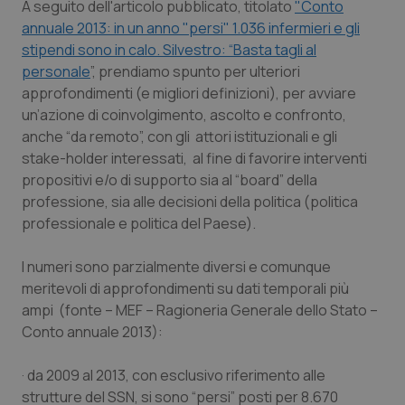
A seguito dell'articolo pubblicato, titolato
"Conto
Calabria
Asma & BPCO
annuale 2013: in un anno "persi" 1.036 infermieri e gli
stipendi sono in calo. Silvestro: “Basta tagli al
Campania
Car-T
personale
”,
prendiamo spunto per ulteriori
approfondimenti (e migliori definizioni), per avviare
Emilia-Romagna
Colesterolo & coronaropatie
un’azione di coinvolgimento, ascolto e confronto,
anche “da remoto”, con gli attori istituzionali e gli
Friuli Venezia Giulia
Dermatite Atopica
stake-holder interessati, al fine di favorire interventi
propositivi e/o di supporto sia al “board” della
Lazio
Diabete & glucometri
professione, sia alle decisioni della politica (politica
professionale e politica del Paese).
Liguria
Disturbi dell’umore
I numeri sono parzialmente diversi e comunque
meritevoli di approfondimenti su dati temporali più
Lombardia
Dolore
ampi
(fonte – MEF – Ragioneria Generale dello Stato –
Conto annuale 2013)
:
Marche
Donna & Salute
· da 2009 al 2013, con esclusivo riferimento alle
Molise
Epatiti
strutture del SSN, si sono “persi” posti per 8.670