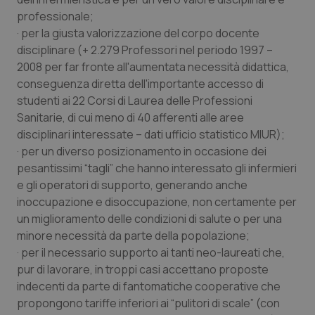
professionale;
· per la giusta valorizzazione del corpo docente
disciplinare (+ 2.279 Professori nel periodo 1997 –
2008 per far fronte all'aumentata necessità didattica,
conseguenza diretta dell'importante accesso di
studenti ai 22 Corsi di Laurea delle Professioni
Sanitarie, di cui meno di 40 afferenti alle aree
disciplinari interessate –
dati ufficio statistico MIUR)
;
· per un diverso posizionamento in occasione dei
pesantissimi “tagli” che hanno interessato gli infermieri
e gli operatori di supporto, generando anche
inoccupazione e disoccupazione, non certamente per
un miglioramento delle condizioni di salute o per una
PHPSESSID
Sessio
PHP.net
www.quotidianosanita.it
minore necessità da parte della popolazione;
· per il necessario supporto ai tanti neo-laureati che,
pur di lavorare, in troppi casi accettano proposte
indecenti da parte di fantomatiche cooperative che
propongono tariffe inferiori ai “pulitori di scale” (con