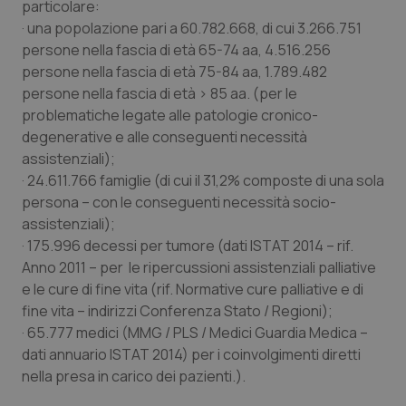
particolare:
· una popolazione pari a 60.782.668, di cui 3.266.751
persone nella fascia di età 65-74 aa, 4.516.256
persone nella fascia di età 75-84 aa, 1.789.482
persone nella fascia di età > 85 aa. (per le
problematiche legate alle patologie cronico-
degenerative e alle conseguenti necessità
assistenziali);
· 24.611.766 famiglie (di cui il 31,2% composte di una sola
persona – con le conseguenti necessità socio-
assistenziali);
· 175.996 decessi per tumore
(dati ISTAT 2014 – rif.
Anno 2011
– per le ripercussioni assistenziali palliative
e le cure di fine vita
(rif. Normative cure palliative e di
fine vita – indirizzi Conferenza Stato / Regioni)
;
· 65.777 medici (MMG / PLS / Medici Guardia Medica –
dat
i
annuario ISTAT 2014)
per i coinvolgimenti diretti
nella presa in carico dei pazienti.).