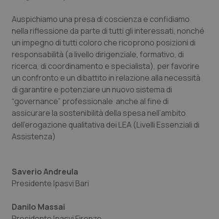
Nome
Fornitore
/
Dominio
Scadenza
Des
_ga_0VMQEQKQ1N
.quotidianosanita.it
1 anno 1
Questo
mese
cookie
Auspichiamo una presa di coscienza e confidiamo
VISITOR_INFO1_LIVE
5 mesi 4
Que
Google LLC
viene
settimane
imp
.youtube.com
nella riflessione da parte di tutti gli interessati, nonché
utilizzato
You
da Google
ten
un impegno di tutti coloro che ricoprono posizioni di
Analytics
pre
per
del
responsabilità (a livello dirigenziale, formativo, di
mantener
vid
ricerca, di coordinamento e specialista), per favorire
lo stato
inco
della
può
un confronto e un dibattito in relazione alla necessità
sessione.
det
vis
di garantire e potenziare un nuovo sistema di
web
“governance” professionale anche al fine di
uti
nuo
assicurare la sostenibilità della spesa nell’ambito
ver
dell
dell’erogazione qualitativa dei LEA (Livelli Essenziali di
You
Assistenza)
__Secure-YNID
.youtube.com
5 mesi 4
Que
settimane
imp
You
ten
pre
Saverio Andreula
del
Presidente Ipasvi Bari
vid
inco
può
det
Danilo Massai
vis
web
Presidente Ipasvi Firenze