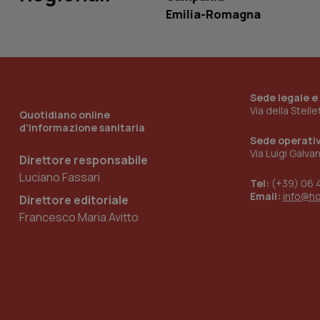
Emilia-Romagna
_ga_KM60CM4NPH
Sede legale e
Nome
Nome
Via della Stell
Quotidiano online
VISITOR_INFO1_LIV
d'informazione sanitaria
_ga_0VMQEQKQ1N
Sede operati
Via Luigi Galva
Direttore responsabile
Luciano Fassari
Tel:
(+39) 06 
__Secure-YNID
Email:
info@h
Direttore editoriale
Francesco Maria Avitto
YSC
__Secure-
ROLLOUT_TOKEN
tracking-sites-