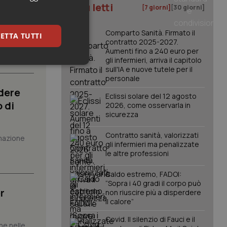
atrix.
I più letti
[7 giorni]
[30 giorni]
Comparto Sanità. Firmato il
ETTA TUTTI
to al
contratto 2025-2027.
Aumenti fino a 240 euro per
gli infermieri, arriva il capitolo
keting
sull'IA e nuove tutele per il
personale
dere
Eclissi solare del 12 agosto
 di
2026, come osservarla in
sicurezza
Contratto sanità, valorizzati
mazione
gli infermieri ma penalizzate
le altre professioni
igazione sulle pagine
kie.
Caldo estremo, FADOI:
“Sopra i 40 gradi il corpo può
r
non riuscire più a disperdere
er memorizzare le
il calore”
utente per la loro
 dati sul consenso
itiche e
Covid. Il silenzio di Fauci e il
tendo che le loro
che nelle