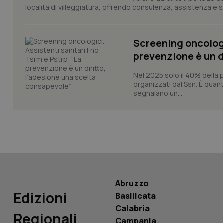
località di villeggiatura, offrendo consulenza, assistenza e se
CookieScriptConse
Screening oncologi
prevenzione è un d
tracking-sites-ironf
tracking-enable
Nel 2025 solo il 40% della 
organizzati dal Ssn. È quan
tracking-sites-ironf
segnalano un...
session-id
_ga
Abruzzo
PHPSESSID
Edizioni
Basilicata
Calabria
Regionali
Campania