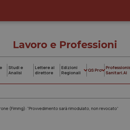
Lavoro e Professioni
e
Studi e
Lettere al
Edizioni
Professionis
QS Pro
Analisi
direttore
Regionali
Sanitari.AI
etrone (Fimmg): “Provvedimento sarà rimodulato, non revocato”