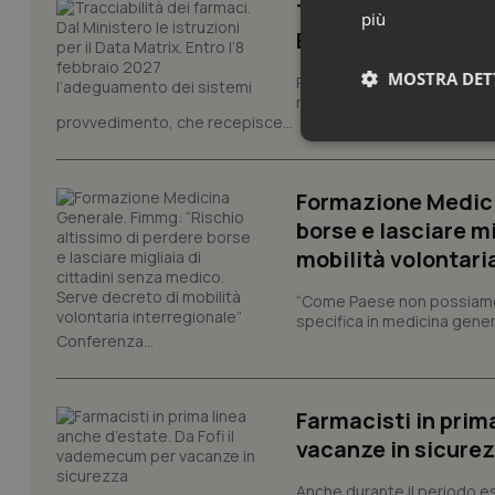
Tracciabilità dei f
più
Entro l’8 febbraio
MOSTRA DET
Pronta la circolare con le i
modello europeo di tracciabi
provvedimento, che recepisce...
Neces
Formazione Medici
borse e lasciare m
mobilità volontari
“Come Paese non possiamo 
specifica in medicina gener
Conferenza...
I cookie necessari con
e l'accesso alle aree 
Nome
Farmacisti in prim
VISITOR_PRIVACY_
vacanze in sicure
Anche durante il periodo esti