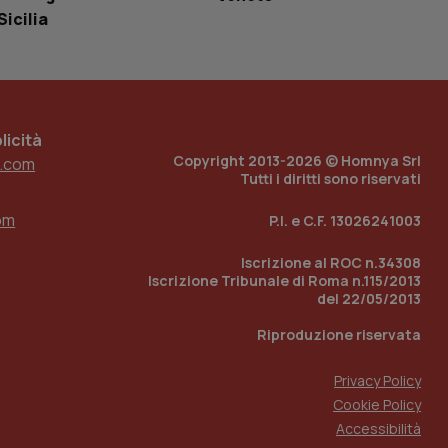
tato di accesso per
Sicilia
a Google Analytics
sione.
icità
Copyright 2013-2026 © Homnya Srl
.com
 tenere traccia
Tutti i diritti sono riservati
i Youtube incorporati
tics per mantenere
tore del sito web sta
ell'interfaccia di
om
P.I. e C.F. 13026241003
 tenere traccia
Iscrizione al ROC n.34308
i Youtube incorporati
Iscrizione Tribunale di Roma n.115/2013
tore del sito web sta
del 22/05/2013
ell'interfaccia di
Riproduzione riservata
 tenere traccia
Privacy Policy
r la gestione
one dell’esperienza
Cookie Policy
Accessibilità
e per abilitare il