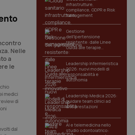
infrastrutture,
compliance, GDPR e Risk
management
mento
Gestione
dell'Ipertensione
incontro
resistente: dalle Linee
Guida alle terapie
nza. Nelle
innovative
to a
Leadership Infermieristica
re le
2026: nuovi modelli di
responsabilità e
autonomia
cchio
ei medici
Leadership Medica 2026:
review di
guidare team clinici ad
alte prestazioni
ioni
AI e telemedicina nello
volti dal
studio odontoiatrico: