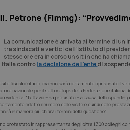
cali. Petrone (Fimmg): “Provvedi
La comunicazione è arrivata al termine di un 
tra sindacati e vertici dell'istituto di previde
stesse ore era in corso un sit in che ha chiama
 Italia contro
la decisione dell'ente
di sospende
site fiscali d’ufficio, ma non sarà certamente ripristinato il ve
atore nazionale per il settore Inps della Federazione italiana d
 di previdenza. “Tuttavia – ha precisato – a causa della spending 
certamente ridotto il numero delle visite e quindi delle prestaz
finirà in maniera più chiara i termini della questione”.
no protestato in rappresentanza degli oltre 1.300 colleghi coin