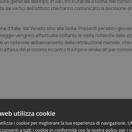
ione generale dell’Inps, in via Ciro il Grande a Roma. Nel corso 
dai vertici dell’istituto che hanno comunicato la decisione di 
d’Italia, dal Veneto sino alla Sicilia. Presenti persino i giovani 
 maggio vengono effettuate soltanto le visite richieste dalle a
a è un notevole abbassamento della retribuzione mensile, che i
 in attesa del prossimo incontro tra Inps e sindacati per conosc
 Professioni
web utilizza cookie
ilizza i cookie per migliorare la tua esperienza di navigazione. Ut
consenti a tutti i cookie in conformità con la nostra policy per i 