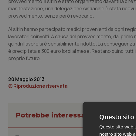
provvedimento. Il sit in è stato organizzato davanti la direz
manifestazione, una delegazione sindacale è stata ricevuta 
provvedimento, senza però revocarlo.
Al sit in hanno partecipato medici provenienti da ogni regione 
lavoratori coinvolti. A causa del provvedimento, dal primo
quindi il lavoro si è sensibilmente ridotto. La conseguenz
è precipitata a 300 euro lordi al mese. Restano quindi tutti
proprio futuro.
20 Maggio 2013
© Riproduzione riservata
Potrebbe interessarti in Lavoro e
Questo sito 
Questo sito web ut
nostro sito web ac