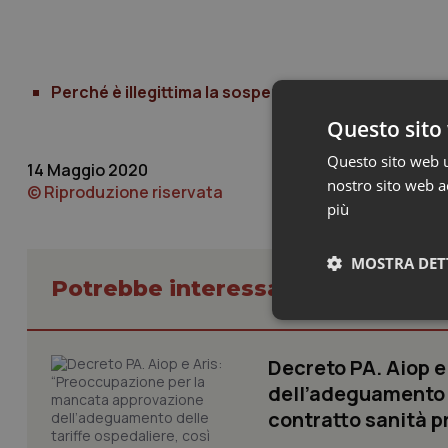
Perché è illegittima la sospensione della libera pr
Questo sito 
Questo sito web ut
14 Maggio 2020
nostro sito web ac
© Riproduzione riservata
più
MOSTRA DET
Potrebbe interessarti in Lavoro e
Neces
Decreto PA. Aiop 
dell’adeguamento d
contratto sanità p