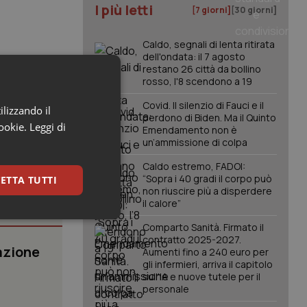
I più letti
[7 giorni]
[30 giorni]
Caldo, segnali di lenta ritirata
dell'ondata: il 7 agosto
restano 26 città da bollino
rosso, l'8 scendono a 19
Covid. Il silenzio di Fauci e il
ilizzando il
perdono di Biden. Ma il Quinto
cookie.
Leggi di
Emendamento non è
un’ammissione di colpa
Caldo estremo, FADOI:
“Sopra i 40 gradi il corpo può
ETTA TUTTI
non riuscire più a disperdere
il calore”
keting
Comparto Sanità. Firmato il
contratto 2025-2027.
azione
Aumenti fino a 240 euro per
gli infermieri, arriva il capitolo
sull'IA e nuove tutele per il
personale