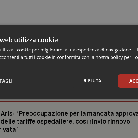
ofessione
web utilizza cookie
ilizza i cookie per migliorare la tua esperienza di navigazione. Ut
consenti a tutti i cookie in conformità con la nostra policy per i 
RIFIUTA
TAGLI
ACC
 Professioni
sari
Statistici
Mar
e Aris: “Preoccupazione per la mancata approv
elle tariffe ospedaliere, così rinvio rinnovo
rivata”