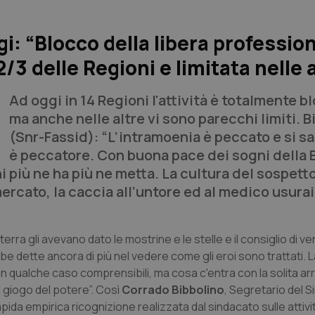
i: “Blocco della libera professio
2/3 delle Regioni e limitata nelle 
Ad oggi in 14 Regioni l'attività è totalmente b
ma anche nelle altre vi sono parecchi limiti. B
(Snr-Fassid): “L’intramoenia è peccato e si sa
è peccatore. Con buona pace dei sogni della B
i più ne ha più ne metta. La cultura del sospetto
ercato, la caccia all’untore ed al medico usura
 terra gli avevano dato le mostrine e le stelle e il consiglio di v
bbe dette ancora di più nel vedere come gli eroi sono trattati.
in qualche caso comprensibili, ma cosa c'entra con la solita ar
il giogo del potere”. Così
Corrado Bibbolino
, Segretario del 
ida empirica ricognizione realizzata dal sindacato sulle attivi