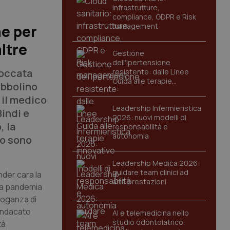
infrastrutture,
compliance, GDPR e Risk
management
ne per
altre
Gestione
dell'Ipertensione
loccata
resistente: dalle Linee
Guida alle terapie
ibbolino
innovative
 il medico
Leadership Infermieristica
indi e
2026: nuovi modelli di
, la
responsabilità e
autonomia
io sono
Leadership Medica 2026:
guidare team clinici ad
ender cara la
alte prestazioni
 La pandemia
roganza di
Sindacato
AI e telemedicina nello
studio odontoiatrico:
tà