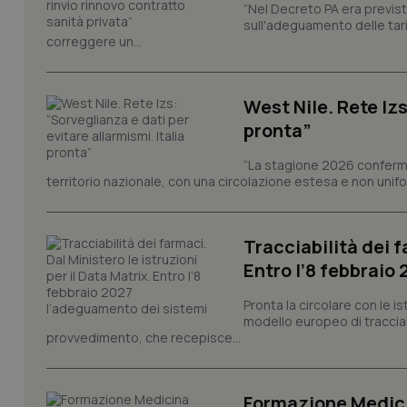
“Nel Decreto PA era previst
sull'adeguamento delle tar
correggere un...
I cookie necessari con
e l'accesso alle aree 
Nome
West Nile. Rete Izs
VISITOR_PRIVACY_
pronta”
“La stagione 2026 conferma
territorio nazionale, con una circolazione estesa e non uniform
CookieScriptConse
Tracciabilità dei f
Entro l’8 febbraio
tracking-sites-ironf
tracking-enable
Pronta la circolare con le i
modello europeo di tracciabi
tracking-sites-ironf
provvedimento, che recepisce...
session-id
_ga
Formazione Medici