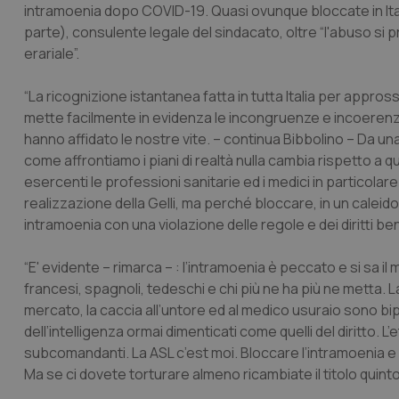
intramoenia dopo COVID-19. Quasi ovunque bloccate in Ital
parte), consulente legale del sindacato, oltre “l'abuso si p
erariale”.
“La ricognizione istantanea fatta in tutta Italia per appr
mette facilmente in evidenza le incongruenze e incoerenze
hanno affidato le nostre vite. – continua Bibbolino – Da una
come affrontiamo i piani di realtà nulla cambia rispetto a qu
esercenti le professioni sanitarie ed i medici in particolar
realizzazione della Gelli, ma perché bloccare, in un caleidos
intramoenia con una violazione delle regole e dei diritti b
“E' evidente – rimarca – : l’intramoenia è peccato e si sa i
francesi, spagnoli, tedeschi e chi più ne ha più ne metta. L
mercato, la caccia all’untore ed al medico usuraio sono bipart
dell’intelligenza ormai dimenticati come quelli del diritto. L
subcomandanti. La ASL c’est moi. Bloccare l’intramoenia e pa
Ma se ci dovete torturare almeno ricambiate il titolo quinto