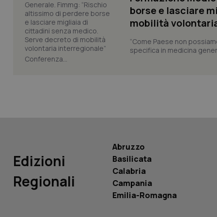
borse e lasciare m
mobilità volontari
“Come Paese non possiamo 
specifica in medicina gener
PHPSESSID
Conferenza...
_ga_KM60CM4NPH
Abruzzo
Edizioni
Basilicata
Nome
Nome
Calabria
Regionali
VISITOR_INFO1_LIV
Campania
_ga_0VMQEQKQ1N
Emilia-Romagna