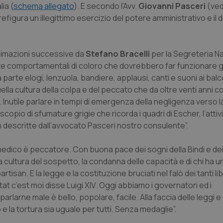
ia (
schema allegato
). E secondo l'Avv.
Giovanni Pasceri
(vedi
refigura un illegittimo esercizio del potere amministrativo e il
ossimazioni successive da
Stefano Bracelli
per la Segreteria N
 comportamentali di coloro che dovrebbero far funzionare gli
 parte elogi, lenzuola, bandiere, applausi, canti e suoni ai balc
ella cultura della colpa e del peccato che da oltre venti anni co
e. Inutile parlare in tempi di emergenza della negligenza verso l
copio di sfumature grigie che ricorda i quadri di Escher, l’attiv
en descritte dall’avvocato Pasceri nostro consulente”.
l medico è peccatore. Con buona pace dei sogni della Bindi e de
a cultura del sospetto, la condanna delle capacità e di chi ha u
isan. E la legge e la costituzione bruciati nel falò dei tanti lib
’etat c’est moi disse Luigi XIV. Oggi abbiamo i governatori ed i
rlarne male è bello, popolare, facile. Alla faccia delle leggi e 
 e la tortura sia uguale per tutti. Senza medaglie”.