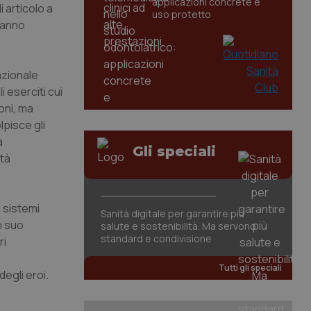
applicazioni concrete e
 articolo a
uso protetto
 danno
azionale
 eserciti cui
oni, ma
lpisce gli
a
Gli speciali
ità
i sistemi
Sanità digitale per garantire più
n suo
salute e sostenibilità. Ma servono
standard e condivisione
ri
Tutti gli speciali
degli eroi.