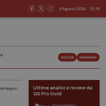
8 Agosto 2026
12:39
ti
QS Club
Newsletter
Ultime analisi e review da
Intramoenia. Denuncia radiologi: “Blocco della libera professione per il Covid non ha senso”. Stop in 2/3 delle Regioni e limitata nelle altre
QS Pro Gold
Cloud sanitario: