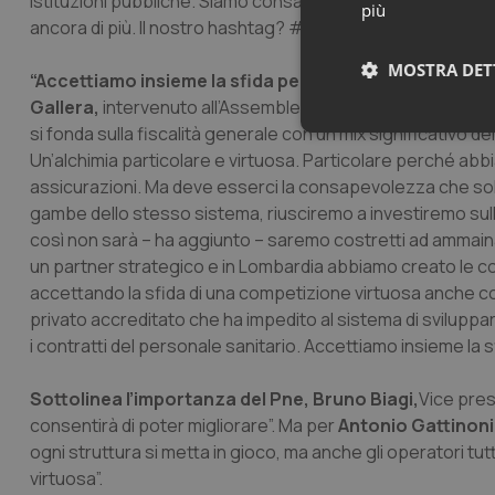
istituzioni pubbliche. Siamo consapevoli di quanto abbiamo
più
ancora di più. Il nostro hashtag? #insieme”.
MOSTRA DET
“Accettiamo insieme la sfida per erogare i migliori serviz
Gallera,
intervenuto all’Assemblea nazionale. “Siamo l’ult
si fonda sulla fiscalità generale con un mix significativo de
Neces
Un’alchimia particolare e virtuosa. Particolare perché abb
assicurazioni. Ma deve esserci la consapevolezza che solo 
gambe dello stesso sistema, riusciremo a investiremo sulla
così non sarà – ha aggiunto – saremo costretti ad ammainare
un partner strategico e in Lombardia abbiamo creato le con
accettando la sfida di una competizione virtuosa anche con 
privato accreditato che ha impedito al sistema di sviluppar
I cookie necessari con
i contratti del personale sanitario. Accettiamo insieme la sfid
e l'accesso alle aree 
Nome
Sottolinea l’importanza del Pne, Bruno Biagi,
Vice pres
VISITOR_PRIVACY_
consentirà di poter migliorare”. Ma per
Antonio Gattinoni
ogni struttura si metta in gioco, ma anche gli operatori tut
virtuosa”.