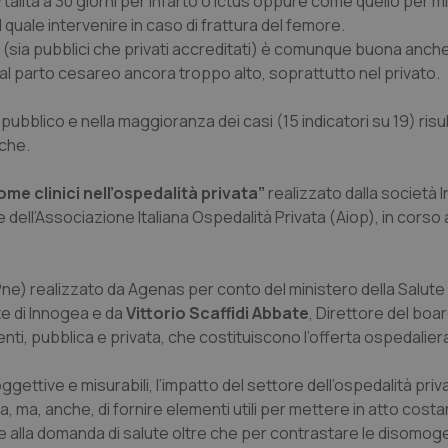
rtalità a 30 giorni per infarto o ictus oppure come quello per m
il quale intervenire in caso di frattura del femore.
(sia pubblici che privati accreditati) è comunque buona anch
so al parto cesareo ancora troppo alto, soprattutto nel privato.
l pubblico e nella maggioranza dei casi (15 indicatori su 19) risul
iche.
me clinici nell’ospedalità privata”
realizzato dalla società 
ell’Associazione Italiana Ospedalità Privata (Aiop), in corso 
ne) realizzato da Agenas per conto del ministero della Salute – 
e di Innogea e da
Vittorio Scaffidi Abbate
, Direttore del boar
i, pubblica e privata, che costituiscono l’offerta ospedaliera i
ggettive e misurabili, l’impatto del settore dell’ospedalità priva
ta, ma, anche, di fornire elementi utili per mettere in atto costa
te alla domanda di salute oltre che per contrastare le disomog