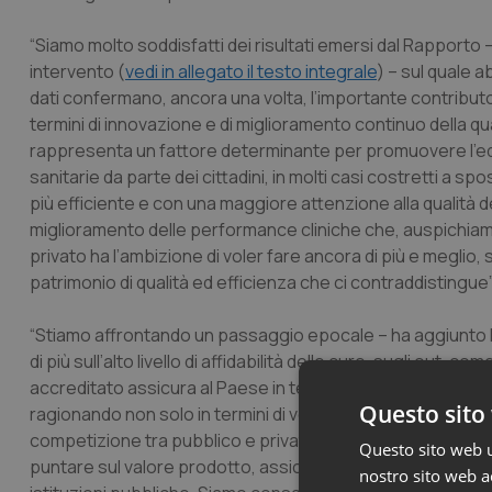
“Siamo molto soddisfatti dei risultati emersi dal Rapporto 
intervento (
vedi in allegato il testo integrale
) – sul quale a
dati confermano, ancora una volta, l’importante contributo
termini di innovazione e di miglioramento continuo della quali
rappresenta un fattore determinante per promuovere l’equit
sanitarie da parte dei cittadini, in molti casi costretti a sp
più efficiente e con una maggiore attenzione alla qualità d
miglioramento delle performance cliniche che, auspichiamo,
privato ha l’ambizione di voler fare ancora di più e megli
patrimonio di qualità ed efficienza che ci contraddistingue”
“Stiamo affrontando un passaggio epocale – ha aggiunto l
di più sull’alto livello di affidabilità delle cure, sugli out-
accreditato assicura al Paese in temine di volumi è di gran
Questo sito 
ragionando non solo in termini di volume e di rispetto delle 
competizione tra pubblico e privato accreditato, ma non 
Questo sito web ut
puntare sul valore prodotto, assicurando l’universalismo de
nostro sito web ac