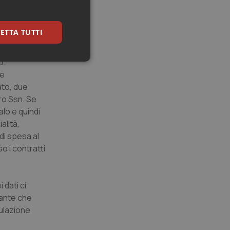
i crescere
ETTA TUTTI
iulio
alchimia che
to.
keting
le
ato, due
ro Ssn. Se
alo è quindi
alità,
di spesa al
o i contratti
igazione sulle pagine
kie.
 dati ci
er memorizzare le
tante che
utente per la loro
 dati sul consenso
mulazione
itiche e
tendo che le loro
ssioni future.