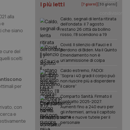
I più letti
[7 giorni]
[30 giorni]
021 alla
Caldo, segnali di lenta ritirata
a e
dell'ondata: il 7 agosto
restano 26 città da bollino
ti che siano
rosso, l'8 scendono a 19
Covid. Il silenzio di Fauci e il
perdono di Biden. Ma il Quinto
le cure del
Emendamento non è
elli scelti
un’ammissione di colpa
Caldo estremo, FADOI:
“Sopra i 40 gradi il corpo può
arantiscono
non riuscire più a disperdere
ottimali per
il calore”
Comparto Sanità. Firmato il
contratto 2025-2027.
privato, con
Aumenti fino a 240 euro per
gli infermieri, arriva il capitolo
icerca e
sull'IA e nuove tutele per il
mpestivamente
personale