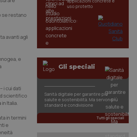
isurare
applicazioni concrete e
uso protetto
e se restano
ta avanti agli
Innogea, e
a
Gli speciali
i cui dati
Sanità digitale per garantire più
d scientifico
salute e sostenibilità. Ma servono
n Italia.
standard e condivisione
ta in termini
Tutti gli speciali
nti e
eneità