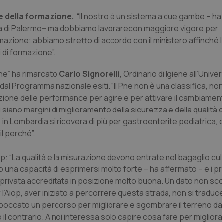
nt
5 mesi 3
Questo cookie viene utilizzato da
CookieScript
nte della formazione.
“Il nostro è un sistema a due gambe – ha
settimane
Script.com per ricordare le pref
www.quotidianosanita.it
à di Palermo
–
ma dobbiamo lavorarecon maggiore vigore per
sui cookie dei visitatori. È neces
dei cookie di Cookie-Script.com 
mazione: abbiamo stretto di accordo con il ministero affinché l
correttamente.
 di formazione”.
ish-
www.quotidianosanita.it
4
Questo cookie è impostato dall'a
settimane
abilitare il sistema di tracking a
2 giorni
Pne” ha rimarcato
Carlo Signorelli,
Ordinario di Igiene all’Univer
ish-
www.quotidianosanita.it
4
Questo cookie è impostato dall'a
 dal Programma nazionale esiti. “Il Pne non è una classifica, non 
settimane
assegnare un identificatore generi
azione delle performance per agire e per attivare il cambiame
2 giorni
 siano margini di miglioramento della sicurezza e della qualità d
1 anno 1
Questo nome di cookie è associa
Google LLC
mese
Universal Analytics, che è un a
.quotidianosanita.it
n Lombardia si ricovera di più per gastroenterite pediatrica, c
significativo del servizio di ana
l perché”.
utilizzato da Google. Questo cook
per distinguere utenti unici as
generato in modo casuale come i
cliente. È incluso in ogni richiest
p: “La qualità e la misurazione devono entrate nel bagaglio cul
sito e utilizzato per calcolare i dat
 una capacità di esprimersi molto forte – ha affermato – e i pri
sessioni e campagne per i rapporti 
 privata accreditata in posizione molto buona. Un dato non sc
Sessione
Cookie generato da applicazioni 
PHP.net
linguaggio PHP. Si tratta di un id
www.quotidianosanita.it
 l’Aiop, aver iniziato a percorrere questa strada, non si traduc
generico utilizzato per mantenere 
sessione utente. Normalmente 
imboccato un percorso per migliorare e sgombrare il terreno d
generato in modo casuale, il mod
to il contrario. A noi interessa solo capire cosa fare per migli
utilizzato può essere specifico pe