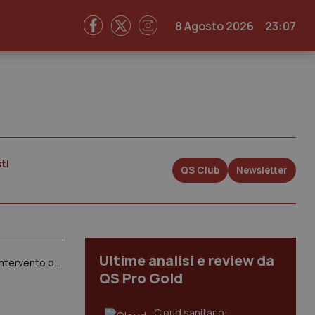
8 Agosto 2026
23:07
ti
QS Club
Newsletter
Ultime analisi e review da
Qualità delle cure nell’ospedalità privata accreditata: dalla mortalità per infarto e ictus alla tempistica di intervento per frattura del femore. Ecco i risultati della ricerca Aiop
QS Pro Gold
Cloud sanitario: