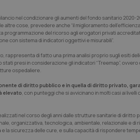
 bilancio nel condizionare gli aumenti del fondo sanitario 2020-2
ra le altre cose, prevedere anche “
il miglioramento dell’efficienz
nata programmazione del ricorso agli erogatori privati accredita
one con sistema di indicatori oggettivi e misurabili
”.
o, rappresenta di fatto una prima analisi proprio sugli esiti del
tati presi in considerazione gli indicatori “Treemap”, ovvero qu
tture ospedaliere.
onente di diritto pubblico e in quella di diritto privato, g
tà elevato
, con punteggi che si avvicinano in molti casi ai livelli 
alizzati nel corso degli anni dalle strutture sanitarie di diritto 
le, organizzativa, tecnologica, ambientale, relazionale e di r
 e la sicurezza delle cure, e sulla capacità di rispondere te