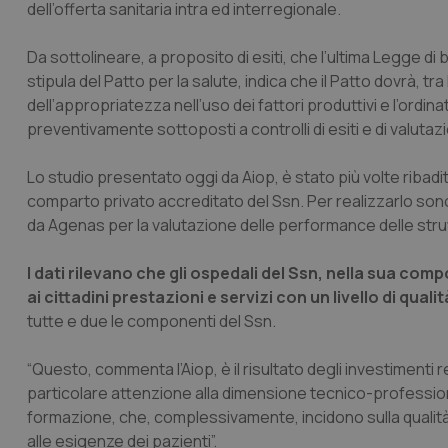
dell’offerta sanitaria intra ed interregionale.
Da sottolineare, a proposito di esiti, che l’ultima Legge di
stipula del Patto per la salute, indica che il Patto dovrà, t
dell’appropriatezza nell’uso dei fattori produttivi e l’ordi
preventivamente sottoposti a controlli di esiti e di valutazi
Lo studio presentato oggi da Aiop, è stato più volte ribadit
comparto privato accreditato del Ssn. Per realizzarlo sono s
da Agenas per la valutazione delle performance delle stru
I dati rilevano che gli ospedali del Ssn, nella sua comp
ai cittadini prestazioni e servizi con un livello di quali
tutte e due le componenti del Ssn.
“Questo, commenta l’Aiop, è il risultato degli investimenti re
particolare attenzione alla dimensione tecnico-professiona
formazione, che, complessivamente, incidono sulla qualità
alle esigenze dei pazienti”.