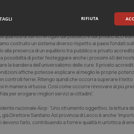
 fin ora costruito, ma ora la strada intrapresa ci consentirà d
RIFIUTA
TAGLI
ACC
i ai cittadini”,
così l’Assessore alla sanità della Lombardia
G
imo sistema universalistico – ha detto – abbiamo costruito un’
lla quantità di servizi erogati dal pubblico e dal privato accredi
sari
Statistici
Mar
iamo costruito un sistema diverso rispetto ai paesi fondati sul
alla presenza di un equilibrio tra pubblico e privato accredit
 possibilità di poter festeggiare anche i prossimi 40 del nost
 la bandiera dell’universalismo delle cure. Il privato accredit
dizioni affiche potesse esplicare al meglio le proprie potenzi
controlli ferrei. Ritengo quindi che occorra superare il tetto 
Necessari
Statistici
Marketing
si in maniera virtuosa. Così come occorre rinnovare al più pres
tribuiscono a rendere fruibile il sito web abilitandone funzionalità di base quali la nav
a per erogare i migliori servizi ai cittadini”.
protette del sito. Il sito web non è in grado di funzionare correttamente senza questi coo
Fornitore
/
Dominio
Scadenza
Descrizione
idente nazionale Aiop: “Uno strumento oggettivo, la lettura dei
METADATA
5 mesi 4
Questo cookie viene utilizzato p
YouTube
,
già Direttore Sanitario Asl provincia di Lecco è anche “impor
settimane
scelte di consenso e privacy dell'
.youtube.com
interazione con il sito. Registra i
ti devono farlo, contribuendo a fornire qualità in un’ottica di e
del visitatore riguardo a varie pol
impostazioni sulla privacy, garan
preferenze siano onorate nelle se