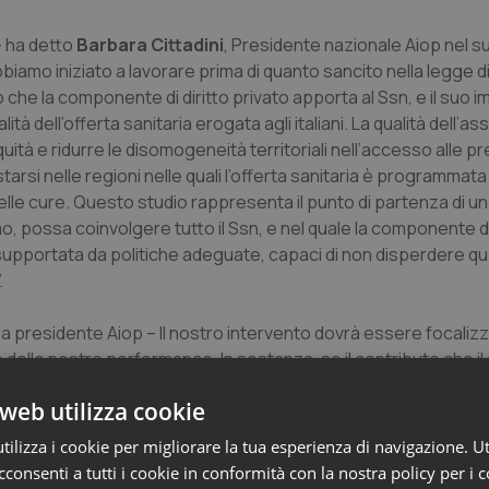
– ha detto
Barbara Cittadini
, Presidente nazionale Aiop nel s
bbiamo iniziato a lavorare prima di quanto sancito nella legge di 
 che la componente di diritto privato apporta al Ssn, e il suo 
tà dell’offerta sanitaria erogata agli italiani. La qualità dell’a
à e ridurre le disomogeneità territoriali nell’accesso alle pr
ostarsi nelle regioni nelle quali l’offerta sanitaria è programmat
elle cure. Questo studio rappresenta il punto di partenza di u
 possa coinvolgere tutto il Ssn, e nel quale la componente di 
o, supportata da politiche adeguate, capaci di non disperdere q
.
a presidente Aiop – Il nostro intervento dovrà essere focali
come delle nostre performance. In sostanza, se il contributo che il
de importanza, ora abbiamo la responsabilità di integrare le no
web utilizza cookie
norme, ma in termini di qualità degli esiti raggiunti. Non voglia
si migliora se non ci si confronta virtuosamente. Dobbiamo s
ilizza i cookie per migliorare la tua esperienza di navigazione. Ut
lle cure. Questo legittimerà ancora di più il nostro ruolo verso
consenti a tutti i cookie in conformità con la nostra policy per i 