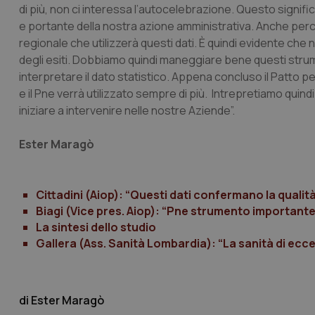
di più, non ci interessa l’autocelebrazione. Questo signifi
e portante della nostra azione amministrativa. Anche per
_ga_KM60CM4NPH
regionale che utilizzerà questi dati. È quindi evidente che
degli esiti. Dobbiamo quindi maneggiare bene questi stru
interpretare il dato statistico. Appena concluso il Patto p
e il Pne verrà utilizzato sempre di più. Intrepretiamo quin
Nome
Nome
iniziare a intervenire nelle nostre Aziende”.
VISITOR_INFO1_LIV
_ga_0VMQEQKQ1N
Ester Maragò
__Secure-YNID
Cittadini (Aiop): “Questi dati confermano la qualità
Biagi (Vice pres. Aiop): “Pne strumento important
La sintesi dello studio
YSC
Gallera (Ass. Sanità Lombardia): “La sanità di ecc
__Secure-
ROLLOUT_TOKEN
Ester Maragò
tracking-sites-