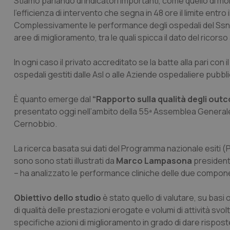
Stiamo parlando di indicatori importanti, come quello di mo
l’efficienza di intervento che segna in 48 ore il limite entro 
Complessivamente le performance degli ospedali del Ssn 
aree di miglioramento, tra le quali spicca il dato del ricor
In ogni caso il privato accreditato se la batte alla pari con i
ospedali gestiti dalle Asl o alle Aziende ospedaliere pubbl
È quanto emerge dal
“Rapporto sulla qualità degli outco
presentato oggi nell’ambito della 55ª Assemblea Generale d
Cernobbio.
La ricerca basata sui dati del Programma nazionale esiti (P
sono sono stati illustrati da
Marco Lampasona
president
– ha analizzato le performance cliniche delle due component
Obiettivo dello studio
è stato quello di valutare, su basi o
di qualità delle prestazioni erogate e volumi di attività svol
specifiche azioni di miglioramento in grado di dare rispos