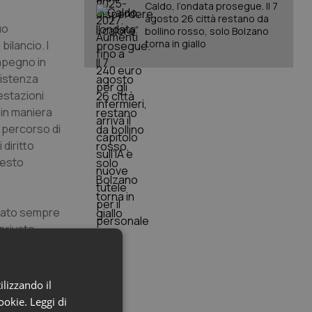
Caldo, l’ondata prosegue. Il 7
agosto 26 città restano da
uo
bollino rosso, solo Bolzano
torna in giallo
bilancio. I
impegno in
ssistenza
estazioni
a in maniera
n percorso di
diritto
uesto
zzato sempre
 privato
stre azioni
mo aprire una
empre
ilizzando il
 le
cookie.
Leggi di