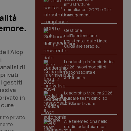
infrastrutture,
compliance, GDPR e Risk
management
alità
 femore.
Gestione
dell'Ipertensione
resistente: dalle Linee
Guida alle terapie
dell'Aiop
innovative
i
Leadership Infermieristica
analisi di
2026: nuovi modelli di
responsabilità e
 privati
autonomia
i gestiti
essiva
Leadership Medica 2026:
rivato in
guidare team clinici ad
alte prestazioni
 cure.
ritto privato
AI e telemedicina nello
imento.
studio odontoiatrico: