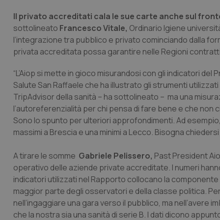
CookieScriptConse
Il privato accreditati cala le sue carte anche sul fro
sottolineato
Francesco Vitale,
Ordinario Igiene universit
l’integrazione tra pubblico e privato cominciando dalla for
privata accreditata possa garantire nelle Regioni contratti
tracking-sites-ironf
tracking-enable
“L’Aiop si mette in gioco misurandosi con gli indicatori del 
tracking-sites-ironf
Salute San Raffaele che ha illustrato gli strumenti utilizzati
session-id
TripAdvisor della sanità – ha sottolineato – ma una misur
l’autoreferenzialità per chi pensa di fare bene e che non ci
_ga
Sono lo spunto per ulteriori approfondimenti. Ad esempio, i
massimi a Brescia e una minimi a Lecco. Bisogna chiedersi i
A tirare le somme
Gabriele
Pelissero,
Past President Aio
operativo delle aziende private accreditate. I numeri hanno
indicatori utilizzati nel Rapporto collocano la componente
PHPSESSID
maggior parte degli osservatori e della classe politica. Per
nell’ingaggiare una gara verso il pubblico, ma nell’avere 
che la nostra sia una sanità di serie B. I dati dicono appun