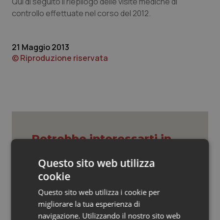
Valle D’Aosta
Oncodermatologia
Qui di seguito il riepilogo delle visite mediche di
controllo effettuate nel corso del 2012.
Veneto
Oncoematologia
21 Maggio 2013
Oncologia & Nutrizione
© Riproduzione riservata
Psoriasi & pelle
Quotidiano Cardiologia
Quotidiano Chirurgia
Potrebbe interessarti in
Lavoro e Professioni
Quotidiano Oncologia
Questo sito web utilizza
cookie
Quotidiano Pediatria
Decreto PA. Aiop e Aris:
Questo sito web utilizza i cookie per
“Preoccupazione per la mancata
approvazione dell’adeguamento
migliorare la tua esperienza di
Rene & patologie urogenitali
delle tariffe ospedaliere, così rinvio
navigazione. Utilizzando il nostro sito web
rinnovo contratto sanità privata”