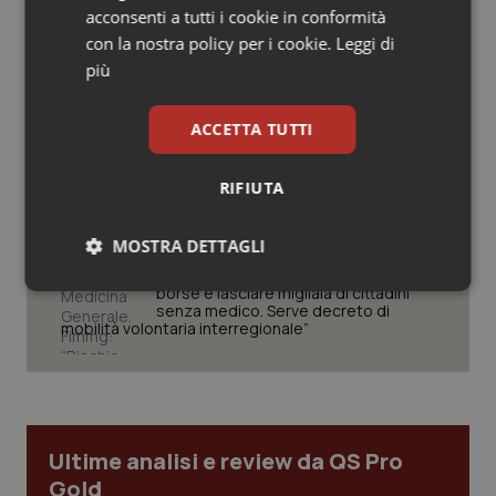
acconsenti a tutti i cookie in conformità
Salute orale & impianti
con la nostra policy per i cookie.
Leggi di
West Nile. Rete Izs: “Sorveglianza e
dati per evitare allarmismi. Italia
più
Sangue & coagulazione
pronta”
ACCETTA TUTTI
Tiroide
Tracciabilità dei farmaci. Dal Ministero
le istruzioni per il Data Matrix. Entro l’8
RIFIUTA
febbraio 2027 l’adeguamento dei
Tumore al seno
sistemi
MOSTRA DETTAGLI
Tumore ovarico
Formazione Medicina Generale.
Fimmg: “Rischio altissimo di perdere
borse e lasciare migliaia di cittadini
Necessari
Statistici
Marketing
Tumori del Polmone & Testa Collo
senza medico. Serve decreto di
mobilità volontaria interregionale”
Tumori gastrointestinali
Ulcera & Reflusso
Necessari
Statistici
Marketing
Ultime analisi e review da QS Pro
Vaccini
Gold
I cookie necessari contribuiscono a rendere fruibile il