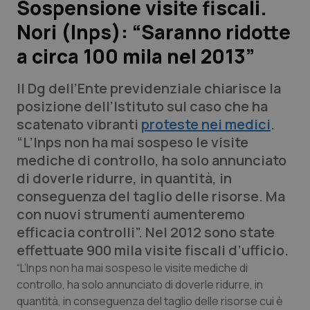
Sospensione visite fiscali.
Nori (Inps): “Saranno ridotte
Scienza e Farmaci
a circa 100 mila nel 2013”
Studi e Analisi
Il Dg dell’Ente previdenziale chiarisce la
Lettere al direttore
posizione dell’Istituto sul caso che ha
scatenato vibranti
proteste nei medici
.
Edizioni Regionali
“L’Inps non ha mai sospeso le visite
mediche di controllo, ha solo annunciato
QS Pro
di doverle ridurre, in quantità, in
conseguenza del taglio delle risorse. Ma
Professionisti Sanitari.AI
con nuovi strumenti aumenteremo
efficacia controlli”. Nel 2012 sono state
Abruzzo
QS Pro Gold
effettuate 900 mila visite fiscali d’ufficio.
“L’Inps non ha mai sospeso le visite mediche di
QS Club
Newsletter
Basilicata
Artrite & artrosi
controllo, ha solo annunciato di doverle ridurre, in
quantità, in conseguenza del taglio delle risorse cui è