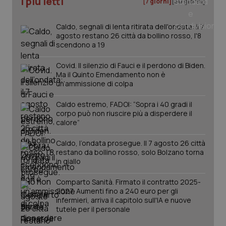
I più letti
[7 giorni]
[30 giorni]
_ga
1 anno
Google LLC
mes
.quotidianosanita.it
Caldo, segnali di lenta ritirata dell'ondata: il 7
agosto restano 26 città da bollino rosso, l'8
scendono a 19
Covid. Il silenzio di Fauci e il perdono di Biden.
Ma il Quinto Emendamento non è
un’ammissione di colpa
Caldo estremo, FADOI: “Sopra i 40 gradi il
corpo può non riuscire più a disperdere il
calore”
Caldo, l’ondata prosegue. Il 7 agosto 26 città
restano da bollino rosso, solo Bolzano torna
in giallo
Comparto Sanità. Firmato il contratto 2025-
2027. Aumenti fino a 240 euro per gli
infermieri, arriva il capitolo sull'IA e nuove
tutele per il personale