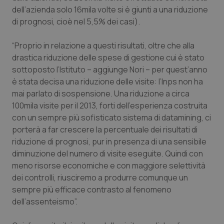
dell’azienda solo 16mila volte si è giunti a una riduzione
Piemonte
HIV
di prognosi, cioè nel 5,5% dei casi).
Provincia Autonoma di Bolzano
Infezioni & Febbre
“Proprio in relazione a questi risultati, oltre che alla
drastica riduzione delle spese di gestione cui è stato
Provincia Autonoma di Trento
Ipertensione & Scompenso
sottoposto l’Istituto – aggiunge Nori – per quest’anno
è stata decisa una riduzione delle visite: l’Inps non ha
mai parlato di sospensione. Una riduzione a circa
Puglia
Malattie rare
100mila visite per il 2013, forti dell’esperienza costruita
con un sempre più sofisticato sistema di datamining, ci
Sardegna
Malattia di Crohn & Rettocolite Ulcerosa
porterà a far crescere la percentuale dei risultati di
riduzione di prognosi, pur in presenza di una sensibile
Sicilia
Neuroscienze & patologie neurodegenerative
diminuzione del numero di visite eseguite. Quindi con
meno risorse economiche e con maggiore selettività
Toscana
Obesità
dei controlli, riusciremo a produrre comunque un
sempre più efficace contrasto al fenomeno
Umbria
Oftalmologia
dell’assenteismo”.