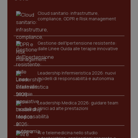
sito web abilitandone funzionalità di base quali la
navigazione sulle pagine e l'accesso alle aree
Cloud sanitario: infrastrutture,
protette del sito. Il sito web non è in grado di
funzionare correttamente senza questi cookie.
compliance, GDPR e Risk management
Nome
Fornitore
/
Dominio
Scaden
VISITOR_PRIVACY_METADATA
5 mesi
YouTube
settim
.youtube.com
Gestione dell'Ipertensione resistente:
dalle Linee Guida alle terapie innovative
Leadership Infermieristica 2026: nuovi
modelli di responsabilità e autonomia
Leadership Medica 2026: guidare team
clinici ad alte prestazioni
AI e telemedicina nello studio
CookieScriptConsent
5 mesi
CookieScript