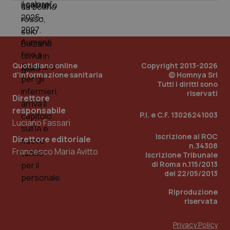
PHPSESSID
Sessio
PHP.net
www.quotidianosanita.it
Quotidiano online
Copyright 2013-2026
d'informazione sanitaria
© Homnya Srl
Tutti i diritti sono
riservati
Direttore
responsabile
P.I. e C.F. 13026241003
Luciano Fassari
Iscrizione al ROC
Direttore editoriale
n.34308
Francesco Maria Avitto
Iscrizione Tribunale
di Roma n.115/2013
del 22/05/2013
Riproduzione
riservata
Privacy Policy
_ga_KM60CM4NPH
.quotidianosanita.it
1 anno