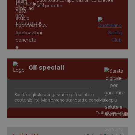
odontoiatrico: applicazioni concrete e
settim
www.quotidianosanita.it
uso protetto
Gli speciali
tracking-sites-ironfish-
www.quotidianosanita.it
4
tracking-enable
settim
2 gior
Sanità digitale per garantire più salute e
sostenibilità. Ma servono standard e condivisione
tracking-sites-ironfish-
www.quotidianosanita.it
4
session-id
settim
Tutti gli speciali
2 gior