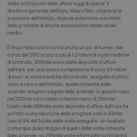
stato sottoposto dalle ultime leggi di spesa”. Il
Calabria
Asma & BPCO
direttore generale dell’Inps, Mauro Nori, chiarisce la
posizione dell’Istituto, dopo le polemiche suscitate
Campania
Car-T
dalle proteste di alcune associazioni sindacali dei
medici.
Emilia-Romagna
Colesterolo & coronaropatie
E l’Inps nella nota sciorina anche un po’ di numeri. Nel
Friuli Venezia Giulia
Dermatite Atopica
corso del 2012 su poco più di 1,2 milioni di visite mediche
di controllo, 900mila sono state disposte d’ufficio
Lazio
Diabete & glucometri
dall’Inps, per una spesa complessiva di circa 50 milioni
di euro: le visite mediche di controllo, eseguite d’ufficio
Liguria
Disturbi dell’umore
sono a carico dell’Istituto; quelle richieste dalle
aziende vengono pagate dalle aziende: in questo caso
nel 2012 ne sono state richieste meno di 300mila.
Lombardia
Dolore
L’esito delle 900mila visite disposte d’ufficio dall’Inps ha
portato a una riduzione della prognosi solo in 83mila
Marche
Donna & Salute
casi (il 9% del totale delle visite eseguite: un risultato
comunque quasi doppio di quello delle visite richieste
Molise
Epatiti
dalle aziende, su 295mila visite effettuate su richiesta