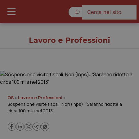
Domenica 9 Agosto 2026
Lavoro e Professioni
Lavoro e Professioni
Cronache
QS
»
Lavoro e Professioni
»
Sospensione visite fiscali. Nori (Inps): “Saranno ridotte a
Governo e Parlamento
circa 100 mila nel 2013”
Regioni e Asl
Lavoro e Professioni