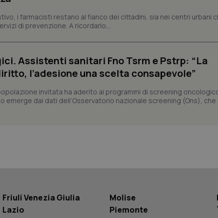
utilizzando la nuova o la vecchia versione d
Youtube.
vo, i farmacisti restano al fianco dei cittadini, sia nei centri urbani 
rvizi di prevenzione. A ricordarlo...
.youtube.com
5 mesi 4
Questo cookie è impostato da Youtube per
settimane
delle preferenze dell'utente per i video d
nei siti; può anche determinare se il visita
utilizzando la nuova o la vecchia versione d
Youtube.
ci. Assistenti sanitari Fno Tsrm e Pstrp: “La
Sessione
Questo cookie è impostato da YouTube per
Google LLC
iritto, l’adesione una scelta consapevole”
delle visualizzazioni dei video incorporati.
.youtube.com
.youtube.com
5 mesi 4
Questo cookie è impostato da YouTube pe
popolazione invitata ha aderito ai programmi di screening oncologic
settimane
dell'autenticazione e della personalizzazi
to emerge dai dati dell’Osservatorio nazionale screening (Ons), che
utente
www.quotidianosanita.it
4
Questo cookie è impostato dall'applicazion
settimane
sistema di tracking solo in caso di utenti 
2 giorni
provider WelfareLink.
Friuli Venezia Giulia
Molise
Lazio
Piemonte