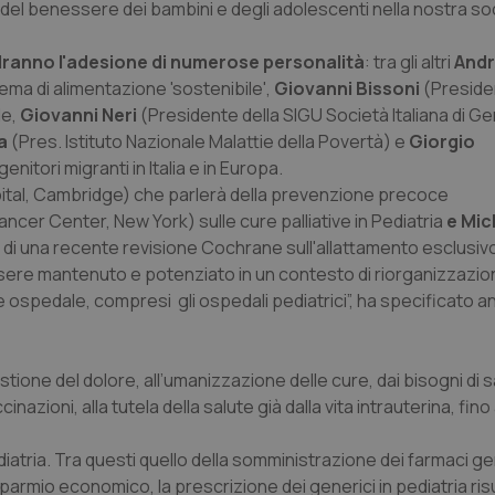
one del benessere dei bambini e degli adolescenti nella nostra so
 vedranno l'adesione di numerose personalità
: tra gli altri
And
tema di alimentazione 'sostenibile',
Giovanni Bissoni
(Preside
le,
Giovanni Neri
(Presidente della SIGU Società Italiana di G
a
(Pres. Istituto Nazionale Malattie della Povertà) e
Giorgio
enitori migranti in Italia e in Europa.
tal, Cambridge) che parlerà della prevenzione precoce
cer Center, New York) sulle cure palliative in Pediatria
e Mic
i di una recente revisione Cochrane sull'allattamento esclusivo
ere mantenuto e potenziato in un contesto di riorganizzazion
e ospedale, compresi gli ospedali pediatrici”, ha specificato 
stione del dolore, all’umanizzazione delle cure, dai bisogni di s
nazioni, alla tutela della salute già dalla vita intrauterina, fino 
ediatria. Tra questi quello della somministrazione dei farmaci ge
parmio economico, la prescrizione dei generici in pediatria risul