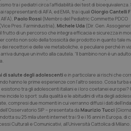
mo tra i pediatri circa l'affidabilità dei test di bioequivalenza.
i rappresentanti di AIFA, ed EMA, tra i quali
Giorgio Cantelli F
. AIFA),
Paolo Rossi
(Membro del Pediatric Commette PDCO
(Vice Pres. Farmindustria),
Michele Uda
(Dir. Gen. Assogeneric
l frutto di un percorso che integra efficacia e sicurezza in mo
r conto non solo della tossicità dei prodotto in quanto tale m
 dei recettori e delle vie metaboliche, e peculiare perché in via
rriva dunque un invito alla cautela. “Il bambino non è un adulto 
a.
i di salute degli adolescenti
e in particolare ai rischi che cor
quando hanno le prime esperienze con l’altro sesso. Cosa turba
esistono tra gli adolescenti italiani e i loro coetanei europei
ncide lo sport sulla qualità e le abitudini di vita degli adoles
, compresi due momenti in cui verranno diffusi i dati dell’ind
ani” dell’Osservatorio SIP – presentata da
Maurizio Tucci
(Giorna
dotta su 25 mila utenti internet tra i 9 e i 16 anni in Europa, di 
cessi Culturali e Comunicativi, all’Università Cattolica di Milano.