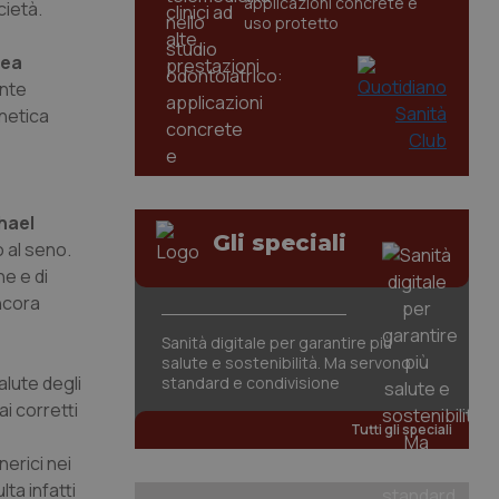
applicazioni concrete e
cietà.
uso protetto
rea
nte
enetica
hael
Gli speciali
 al seno.
e e di
ancora
Sanità digitale per garantire più
salute e sostenibilità. Ma servono
alute degli
standard e condivisione
ai corretti
Tutti gli speciali
nerici nei
ta infatti