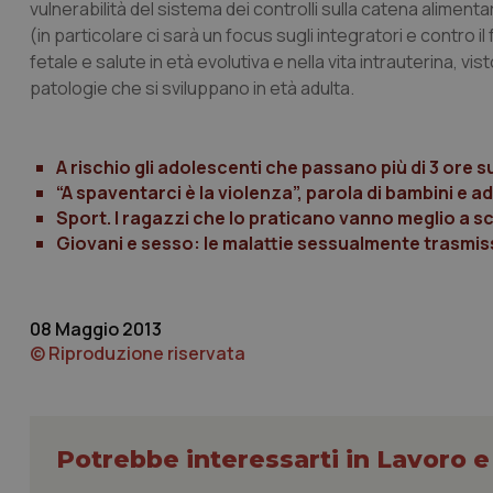
vulnerabilità del sistema dei controlli sulla catena alimenta
(in particolare ci sarà un focus sugli integratori e contro il
fetale e salute in età evolutiva e nella vita intrauterina, v
patologie che si sviluppano in età adulta.
I cookie necessari con
e l'accesso alle aree 
A rischio gli adolescenti che passano più di 3 ore s
Nome
“A spaventarci è la violenza”, parola di bambini e ad
VISITOR_PRIVACY_
Sport. I ragazzi che lo praticano vanno meglio a s
Giovani e sesso: le malattie sessualmente trasmis
CookieScriptConse
08 Maggio 2013
© Riproduzione riservata
tracking-sites-ironf
tracking-enable
Potrebbe interessarti in Lavoro e
tracking-sites-ironf
session-id