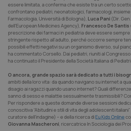
essere limitata, a conferma che esiste tra un certo scetticis
confrontano pediatri, neonatologici, farmacologi, insieme a
Farmacologia, Università di Bologna),
Luca Pani
(Dir. Gen
dell'European Medicines Agency),
Francesco De Santis
prescrizione dei farmaci in pediatria deve essere sempre i
stringente rispetto all’adulto, perché occorre sempre tene
possibili effetti negativi su un organismo diverso, sul piano
ha commentato Corsello. Dai pediatri, riuniti al Congresso a
ha continuato il Presidente della Società Italiana di Pediatri
O ancora, grande spazio sarà dedicato a tutti i bisogn
ambiti della loro vita: da quando navigano su internet a 
disagio ai ragazzi quando usano internet? Quali differenze 
sanno di sesso e malattie sessualmente trasmissibili? Come i
Per rispondere a queste domande diverse sessioni dedicate
conoscitiva “Abitudini e stili di vita degli adolescenti itali
curatore dell'indagine) – e della ricerca di
Eu Kids Online
con
Giovanna Mascheroni
, ricercatrice In Sociologia dei Pro