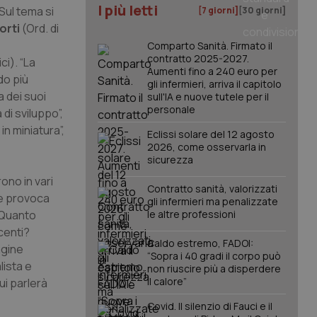
I più letti
 Sul tema si
[7 giorni]
[30 giorni]
orti
(Ord. di
Comparto Sanità. Firmato il
contratto 2025-2027.
i). “La
Aumenti fino a 240 euro per
do più
gli infermieri, arriva il capitolo
a dei suoi
sull'IA e nuove tutele per il
personale
 di sviluppo”,
in miniatura”,
Eclissi solare del 12 agosto
2026, come osservarla in
sicurezza
rono in vari
Contratto sanità, valorizzati
 e provoca
gli infermieri ma penalizzate
? Quanto
le altre professioni
centi?
Caldo estremo, FADOI:
agine
“Sopra i 40 gradi il corpo può
lista e
non riuscire più a disperdere
il calore”
cui parlerà
Covid. Il silenzio di Fauci e il