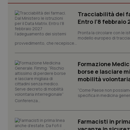
_ga
Tracciabilità dei f
Entro l’8 febbraio
Pronta la circolare con le i
modello europeo di tracciabi
provvedimento, che recepisce...
PHPSESSID
Formazione Medici
borse e lasciare m
mobilità volontari
_ga_KM60CM4NPH
“Come Paese non possiamo 
specifica in medicina gener
Conferenza...
Nome
Nome
Farmacisti in prim
VISITOR_INFO1_LIV
_ga_0VMQEQKQ1N
vacanze in sicure