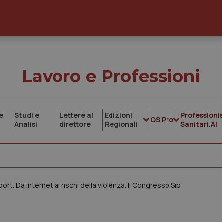
Lavoro e Professioni
e
Studi e
Lettere al
Edizioni
Professionis
QS Pro
Analisi
direttore
Regionali
Sanitari.AI
port. Da internet ai rischi della violenza. Il Congresso Sip