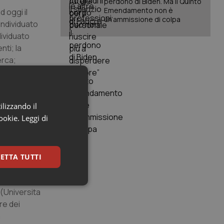
perdono di Biden. Ma il Quinto
Emendamento non è
d oggi il
un’ammissione di colpa
 individuato
dividuato
nti; la
erca;
ritardo che
orkshop
ello
, con
ilizzando il
cookie.
Leggi di
 a rischio
gli altri
iversità la
ETTA TUTTI
 dei minori
terno,
keting
(Universita
re dei
a