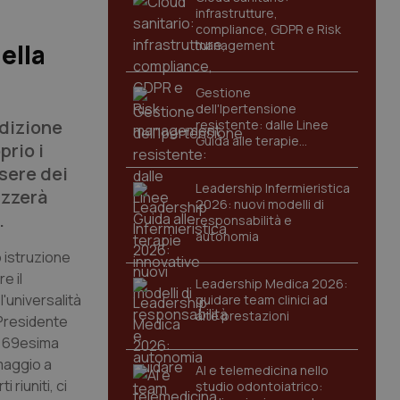
infrastrutture,
compliance, GDPR e Risk
management
ella
Gestione
dell'Ipertensione
edizione
resistente: dalle Linee
Guida alle terapie
prio i
innovative
ssere dei
Leadership Infermieristica
izzerà
2026: nuovi modelli di
.
responsabilità e
autonomia
o istruzione
e il
Leadership Medica 2026:
'universalità
guidare team clinici ad
alte prestazioni
 Presidente
ua 69esima
 maggio a
AI e telemedicina nello
riuniti, ci
studio odontoiatrico: