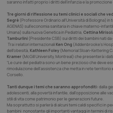
saranno infatti proprio i diritti dell’infanzia e la promozi
Tre giorni di riflessione su temi clinici e sociali che
Segrè
(Professore Ordinario all'Università di Bologna) in 
AGENAS) sull'economia sanitaria in chiave materno-infanti
Umana) sulla nuova Genetica in Pediatria,
Cettina Mirisol
Tamburlini
(Presidente CSB) sui diritti dei bambini nati da g
Tra i relatori internazionali
Ken Ong
(Addenbrooke's Hospi
dell'obesità,
Kathleen Foley
(Memorial Sloan-Kettering Can
Kramer
(McGill University, Montreal) che presenterà i dat
“Le cure del pediatra sono un bene prezioso che deve ess
rimodulazione dell’assistenza che metta in rete territorio 
Corsello.
Tanti dunque i temi che saranno approfonditi:
dalla ge
adolescenti, alla povertà infantile, dall’opposizione alle vacci
stili di vita come patrimonio per le generazioni future.
Ma soprattutto si parlerà di alcuni temi caldi specifici in p
bambini: nonostante gli importanti vantaggi in termini di ris