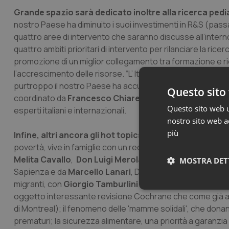
Grande spazio sarà dedicato inoltre alla ricerca pediat
nostro Paese ha diminuito i suoi investimenti in R&S (passati
quattro aree di intervento che saranno discusse all’interno 
quattro ambiti prioritari di intervento per rilanciare la ric
promozione di un miglior collegamento tra formazione e ric
l’accrescimento delle risorse. “L’ Italia dovrebbe investire 
purtroppo il nostro Paese ha accumulato negli ultimi lustri
Questo sito 
coordinato da
Francesco Chiarelli
(Presidente SIRP, soci
Questo sito web ut
esperti italiani e internazionali.
nostro sito web ac
più
Infine, altri ancora gli hot topics:
la condizione infantile
povertà, vive in famiglie con un reddito troppo basso per ga
Melita Cavallo
,
Don Luigi Merola
,
Valerio Neri
di Save T
MOSTRA DET
Sapienza e da
Marcello Lanari
, Direttore della rivista C
migranti, con
Giorgio Tamburlini
(Centro per la salute de
Neces
oggetto interessante revisione Cochrane che come già 
di Montreal); il fenomeno delle 'mamme solidali', che donan
prematuri; la sicurezza alimentare, una priorità a garanzia 