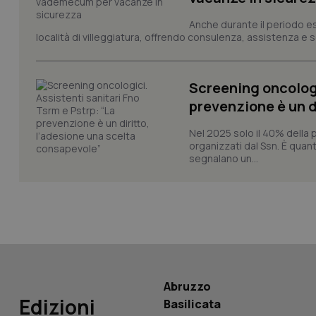
Anche durante il periodo esti
località di villeggiatura, offrendo consulenza, assistenza e se
__Secure-YNID
Screening oncologi
YSC
prevenzione è un d
__Secure-
Nel 2025 solo il 40% della 
ROLLOUT_TOKEN
organizzati dal Ssn. È quan
segnalano un...
tracking-sites-
ironfish-tracking-
named-enable
Abruzzo
Edizioni
Basilicata