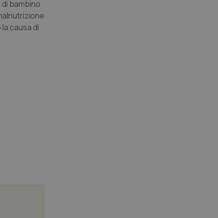
ra di bambino
 malnutrizione
 la causa di
igazione sulle pagine
kie.
er memorizzare le
utente per la loro
 dati sul consenso
itiche e
tendo che le loro
ssioni future.
l servizio Cookie-
erenze di consenso
sario che il banner
funzioni
pplicazione per
nonimo.
pplicazione per
co al visitatore.