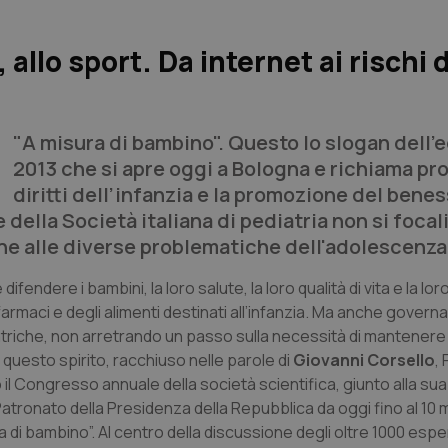
 allo sport. Da internet ai rischi d
"A misura di bambino". Questo lo slogan dell’
2013 che si apre oggi a Bologna e richiama pro
diritti dell’infanzia e la promozione del bene
 della Società italiana di pediatria non si focal
che alle diverse problematiche dell'adolescenza
fendere i bambini, la loro salute, la loro qualità di vita e la lor
farmaci e degli alimenti destinati all’infanzia. Ma anche governar
triche, non arretrando un passo sulla necessità di mantenere l
n questo spirito, racchiuso nelle parole di
Giovanni Corsello
,
no il Congresso annuale della società scientifica, giunto alla s
to Patronato della Presidenza della Repubblica da oggi fino al 10
 bambino”. Al centro della discussione degli oltre 1000 esperti 