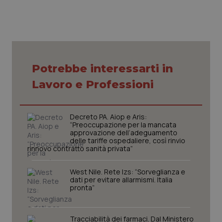
tracking-sites-ironfish-
www.quotidianosanita.it
4
session-id
settim
2 gior
Potrebbe interessarti in
Lavoro e Professioni
_ga
1 anno
Google LLC
mes
.quotidianosanita.it
Decreto PA. Aiop e Aris:
“Preoccupazione per la mancata
approvazione dell’adeguamento
delle tariffe ospedaliere, così rinvio
rinnovo contratto sanità privata”
West Nile. Rete Izs: “Sorveglianza e
dati per evitare allarmismi. Italia
pronta”
Tracciabilità dei farmaci. Dal Ministero