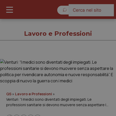
Venerdì 7 Agosto 2026
Lavoro e Professioni
Lavoro e Professioni
Cronache
Governo e Parlamento
QS
»
Lavoro e Professioni
»
Venturi: “I medici sono diventati degli impiegati. Le
Regioni e Asl
professioni sanitarie si devono muovere senza aspettare la
politica per rivendicare autonomia e nuove responsabilità”. E
Lavoro e Professioni
scoppia di nuovo la guerra con i medici