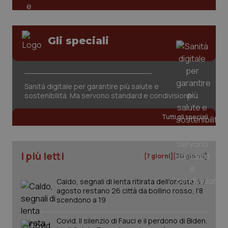
Analytics
pre
per
del
mantener
vid
lo stato
inco
della
può
Gli speciali
sessione.
det
vis
web
uti
nuo
ver
dell
Sanità digitale per garantire più salute e
You
sostenibilità. Ma servono standard e condivisione
__Secure-YNID
.youtube.com
5 mesi 4
Que
settimane
imp
Tutti gli speciali
You
ten
pre
del
vid
I più letti
inco
[7 giorni]
[30 giorni]
può
det
vis
Caldo, segnali di lenta ritirata dell'ondata: il 7
web
agosto restano 26 città da bollino rosso, l'8
uti
nuo
scendono a 19
ver
dell
You
Covid. Il silenzio di Fauci e il perdono di Biden.