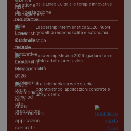
dalle Linee Guida alle terapie innovative
Leadership Infermieristica 2026: nuovi
modelli di responsabilità e autonomia
_ga_KM60CM4NPH
.quotidianosanita.it
1 anno
mes
Leadership Medica 2026: guidare team
clinici ad alte prestazioni
AI e telemedicina nello studio
odontoiatrico: applicazioni concrete e
uso protetto
Fornitore
/
Nome
Scadenza
Descrizion
Dominio
Nome
Fornitore
/
Dominio
Scadenza
Des
_ga_0VMQEQKQ1N
.quotidianosanita.it
1 anno 1
Questo
mese
cookie
VISITOR_INFO1_LIVE
5 mesi 4
Que
Google LLC
viene
settimane
imp
.youtube.com
utilizzato
You
da Google
ten