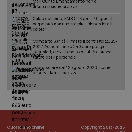
Ma il Quinto Emendamento non è
YSC
Sessione
Que
Google LLC
un’ammissione di colpa
imp
.youtube.com
You
ten
Caldo estremo, FADOI: “Sopra i 40 gradi il
vis
corpo può non riuscire più a disperdere il
vid
calore”
__Secure-
.youtube.com
5 mesi 4
Que
ROLLOUT_TOKEN
settimane
imp
Comparto Sanità. Firmato il contratto 2025-
You
ges
2027. Aumenti fino a 240 euro per gli
del
infermieri, arriva il capitolo sull'IA e nuove
e d
tutele per il personale
per
del
ute
Eclissi solare del 12 agosto 2026, come
osservarla in sicurezza
tracking-sites-
www.quotidianosanita.it
4
Que
ironfish-tracking-
settimane
imp
named-enable
2 giorni
dal
per 
sis
sol
ute
ide
Wel
Quotidiano online
Copyright 2013-2026