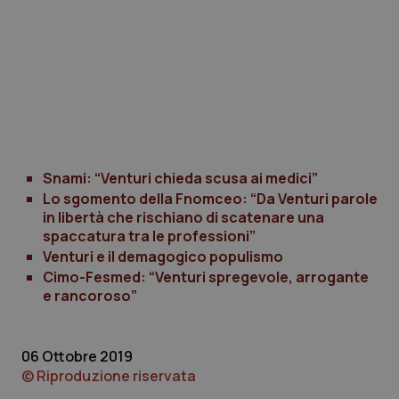
CookieScriptConsent
5 mesi
CookieScript
settim
www.quotidianosanita.it
Snami: “Venturi chieda scusa ai medici”
Lo sgomento della Fnomceo: “Da Venturi parole
in libertà che rischiano di scatenare una
spaccatura tra le professioni”
Venturi e il demagogico populismo
Cimo-Fesmed: “Venturi spregevole, arrogante
e rancoroso”
06 Ottobre 2019
tracking-sites-ironfish-
www.quotidianosanita.it
4
tracking-enable
settim
© Riproduzione riservata
2 gior