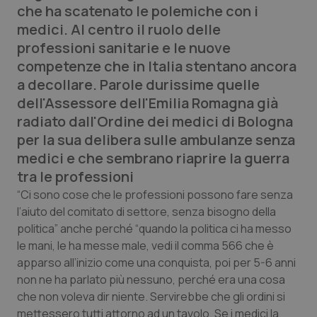
che ha scatenato le polemiche con i
Calabria
Asma & BPCO
medici. Al centro il ruolo delle
professioni sanitarie e le nuove
Campania
Car-T
competenze che in Italia stentano ancora
a decollare. Parole durissime quelle
Emilia-Romagna
Colesterolo & coronaropatie
dell'Assessore dell'Emilia Romagna già
radiato dall'Ordine dei medici di Bologna
Friuli Venezia Giulia
Dermatite Atopica
per la sua delibera sulle ambulanze senza
medici e che sembrano riaprire la guerra
Lazio
Diabete & glucometri
tra le professioni
Liguria
Disturbi dell’umore
“Ci sono cose che le professioni possono fare senza
l’aiuto del comitato di settore, senza bisogno della
politica” anche perché “quando la politica ci ha messo
Lombardia
Dolore
le mani, le ha messe male, vedi il comma 566 che è
apparso all’inizio come una conquista, poi per 5-6 anni
Marche
Donna & Salute
non ne ha parlato più nessuno, perché era una cosa
che non voleva dir niente. Servirebbe che gli ordini si
Molise
Epatiti
mettessero tutti attorno ad un tavolo. Se i medici la