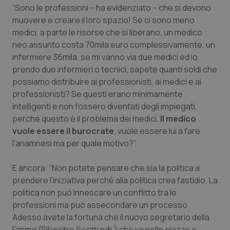
“Sono le professioni – ha evidenziato – che si devono
muovere e creare il loro spazio! Se ci sono meno
medici, a parte le risorse che si liberano, un medico
neo assunto costa 70mila euro complessivamente, un
infermiere 36mila, se mi vanno via due medici ed io
prendo due infermieri o tecnici, sapete quanti soldi che
possiamo distribuire ai professionisti, ai medici e ai
professionisti? Se questi erano minimamente
intelligenti e non fossero diventati degli impiegati,
perché questo è il problema dei medici.
Il medico
vuole essere il burocrate
, vuole essere lui a fare
l’anamnesi ma per quale motivo?”.
E ancora: “Non potete pensare che sia la politica a
prendere l’iniziativa perché alla politica crea fastidio. La
politica non può innescare un conflitto tra le
professioni ma può assecondare un processo.
Adesso avete la fortuna che il nuovo segretario della
Fimmg (Silvestro Scotti ndr.) che va nelle piazze a