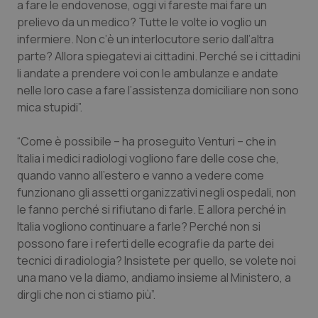
a fare le endovenose, oggi vi fareste mai fare un
Salute orale & impianti
prelievo da un medico? Tutte le volte io voglio un
infermiere. Non c’è un interlocutore serio dall’altra
Sangue & coagulazione
parte? Allora spiegatevi ai cittadini. Perché se i cittadini
li andate a prendere voi con le ambulanze e andate
Tiroide
nelle loro case a fare l’assistenza domiciliare non sono
mica stupidi”.
Tumore al seno
“Come è possibile – ha proseguito Venturi – che in
Italia i medici radiologi vogliono fare delle cose che,
Tumore ovarico
quando vanno all’estero e vanno a vedere come
funzionano gli assetti organizzativi negli ospedali, non
Tumori del Polmone & Testa Collo
le fanno perché si rifiutano di farle. E allora perché in
Italia vogliono continuare a farle? Perché non si
Tumori gastrointestinali
possono fare i referti delle ecografie da parte dei
tecnici di radiologia? Insistete per quello, se volete noi
Ulcera & Reflusso
una mano ve la diamo, andiamo insieme al Ministero, a
dirgli che non ci stiamo più”.
Vaccini