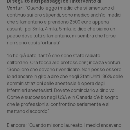
Valle D’Aosta
Oncodermatologia
Di seguito altri passaggi dell'intervento di
Venturi.
“Quando leggo i medici che si lamentano di
continuo sui loro stipendi, sono medico anch’io, medici
Veneto
Oncoematologia
che si lamentano e prendono 2500 euro appena
assunti, poi 3mila, 4 mila, 5 mila, io dico che siamo un
Oncologia & Nutrizione
paese dove tutti si lamentano, mi sembra che forse
non sono così sfortunati”.
Psoriasi & pelle
“Io ho già dato, tant’è che sono stato radiato
Quotidiano Cardiologia
dall’ordine. Ora tocca alle professioni!”, incalza Venturi.
“Sono loro che devono rivendicare. Non posso essere
Quotidiano Chirurgia
io ad andare in giro a dire che negli Stati Uniti l’86% delle
somministrazioni delle anestesie è opera degli
infermieri anestesisti. Dovete cominciarlo a dirlo voi.
Quotidiano Oncologia
Come è successo negli USA e in Canada c’è bisogno
che le professioni si confrontino seriamente e si
Quotidiano Pediatria
mettano d’accordo”.
Rene & patologie urogenitali
E ancora: “Quando mi sono laureato, i medici andavano