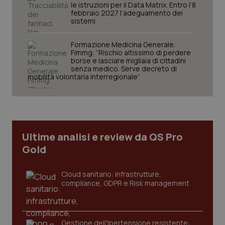
le istruzioni per il Data Matrix. Entro l’8
febbraio 2027 l’adeguamento dei
sistemi
Formazione Medicina Generale.
Fimmg: “Rischio altissimo di perdere
borse e lasciare migliaia di cittadini
senza medico. Serve decreto di
mobilità volontaria interregionale”
PHPSESSID
Sessio
PHP.net
www.quotidianosanita.it
Ultime analisi e review da QS Pro
Gold
Cloud sanitario: infrastrutture,
compliance, GDPR e Risk management
Gestione dell'Ipertensione resistente: