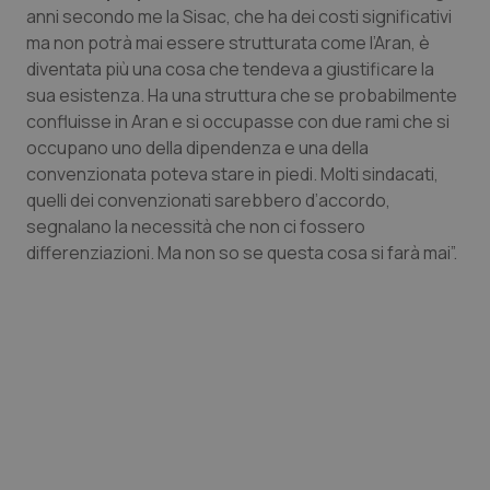
anni secondo me la Sisac, che ha dei costi significativi
ma non potrà mai essere strutturata come l’Aran, è
diventata più una cosa che tendeva a giustificare la
sua esistenza. Ha una struttura che se probabilmente
confluisse in Aran e si occupasse con due rami che si
Necessari
Statistici
Marketing
occupano uno della dipendenza e una della
I cookie necessari contribuiscono a rendere fruibile il
convenzionata poteva stare in piedi. Molti sindacati,
sito web abilitandone funzionalità di base quali la
navigazione sulle pagine e l'accesso alle aree
quelli dei convenzionati sarebbero d’accordo,
protette del sito. Il sito web non è in grado di
segnalano la necessità che non ci fossero
funzionare correttamente senza questi cookie.
differenziazioni. Ma non so se questa cosa si farà mai”.
Nome
Fornitore
/
Dominio
Scaden
VISITOR_PRIVACY_METADATA
5 mesi
YouTube
settim
.youtube.com