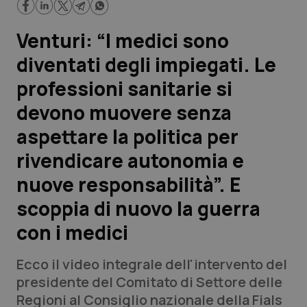
Scienza e Farmaci
Venturi: “I medici sono
diventati degli impiegati. Le
Studi e Analisi
professioni sanitarie si
Lettere al direttore
devono muovere senza
aspettare la politica per
Edizioni Regionali
rivendicare autonomia e
QS Pro
nuove responsabilità”. E
scoppia di nuovo la guerra
Professionisti Sanitari.AI
con i medici
Abruzzo
QS Pro Gold
Ecco il video integrale dell'intervento del
QS Club
Newsletter
presidente del Comitato di Settore delle
Basilicata
Artrite & artrosi
Regioni al Consiglio nazionale della Fials