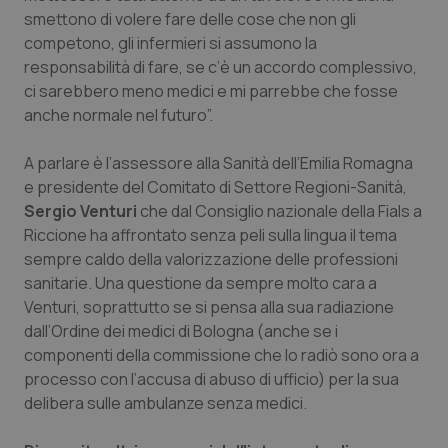
smettono di volere fare delle cose che non gli
Piemonte
HIV
competono, gli infermieri si assumono la
responsabilità di fare, se c’è un accordo complessivo,
Provincia Autonoma di Bolzano
Infezioni & Febbre
ci sarebbero meno medici e mi parrebbe che fosse
anche normale nel futuro”.
Provincia Autonoma di Trento
Ipertensione & Scompenso
A parlare è l’assessore alla Sanità dell’Emilia Romagna
e presidente del Comitato di Settore Regioni-Sanità,
Puglia
Malattie rare
Sergio Venturi
che dal Consiglio nazionale della Fials a
Riccione ha affrontato senza peli sulla lingua il tema
Sardegna
Malattia di Crohn & Rettocolite Ulcerosa
sempre caldo della valorizzazione delle professioni
sanitarie. Una questione da sempre molto cara a
Sicilia
Neuroscienze & patologie neurodegenerative
Venturi, soprattutto se si pensa alla sua radiazione
dall’Ordine dei medici di Bologna (anche se i
Toscana
Obesità
componenti della commissione che lo radiò sono ora a
processo con l’accusa di abuso di ufficio) per la sua
Umbria
Oftalmologia
delibera sulle ambulanze senza medici.