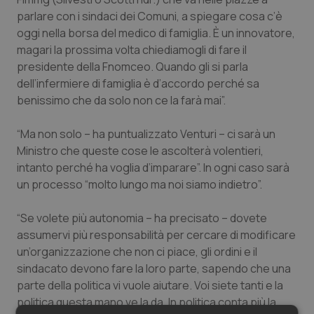
parlare con i sindaci dei Comuni, a spiegare cosa c’è
oggi nella borsa del medico di famiglia. È un innovatore,
magari la prossima volta chiediamogli di fare il
presidente della Fnomceo. Quando gli si parla
dell’infermiere di famiglia è d’accordo perché sa
benissimo che da solo non ce la farà mai”.
“Ma non solo – ha puntualizzato Venturi – ci sarà un
Ministro che queste cose le ascolterà volentieri,
intanto perché ha voglia d’imparare”. In ogni caso sarà
un processo “molto lungo ma noi siamo indietro”.
“Se volete più autonomia – ha precisato – dovete
assumervi più responsabilità per cercare di modificare
un’organizzazione che non ci piace, gli ordini e il
sindacato devono fare la loro parte, sapendo che una
parte della politica vi vuole aiutare. Voi siete tanti e la
politica questa mano ve la da. In politica conta più la