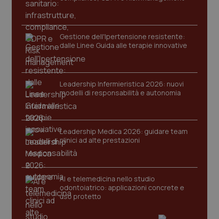
protette del sito. Il sito web non è in grado di
funzionare correttamente senza questi cookie.
Nome
Fornitore
/
Dominio
Scaden
Gestione dell'Ipertensione resistente:
VISITOR_PRIVACY_METADATA
5 mesi
YouTube
dalle Linee Guida alle terapie innovative
settim
.youtube.com
Leadership Infermieristica 2026: nuovi
modelli di responsabilità e autonomia
Leadership Medica 2026: guidare team
clinici ad alte prestazioni
AI e telemedicina nello studio
odontoiatrico: applicazioni concrete e
uso protetto
CookieScriptConsent
5 mesi
CookieScript
settim
www.quotidianosanita.it