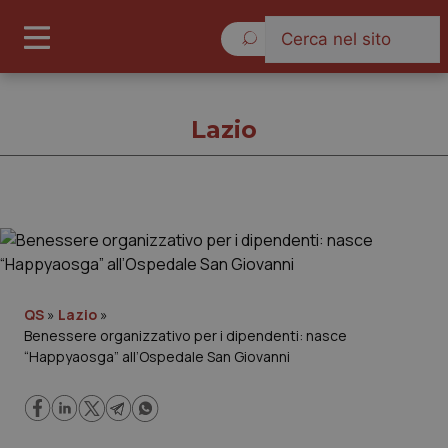
Sabato 8 Agosto 2026
Lazio
Lazio
Cronache
QS
»
Lazio
»
Benessere organizzativo per i dipendenti: nasce
Governo e Parlamento
“Happyaosga” all’Ospedale San Giovanni
Regioni e Asl
Lavoro e Professioni