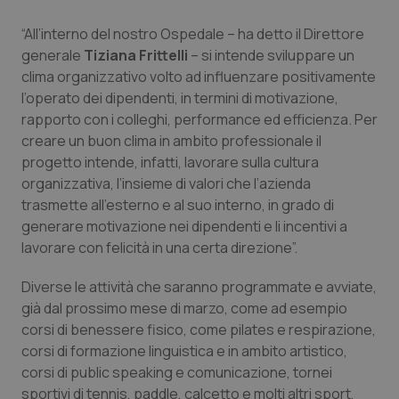
Calabria
Asma & BPCO
“All’interno del nostro Ospedale – ha detto il Direttore
generale
Tiziana Frittelli
– si intende sviluppare un
Campania
Car-T
clima organizzativo volto ad influenzare positivamente
l’operato dei dipendenti, in termini di motivazione,
Emilia-Romagna
Colesterolo & coronaropatie
rapporto con i colleghi, performance ed efficienza. Per
creare un buon clima in ambito professionale il
Friuli Venezia Giulia
Dermatite Atopica
progetto intende, infatti, lavorare sulla cultura
organizzativa, l’insieme di valori che l’azienda
Lazio
Diabete & glucometri
trasmette all’esterno e al suo interno, in grado di
generare motivazione nei dipendenti e li incentivi a
Liguria
Disturbi dell’umore
lavorare con felicità in una certa direzione”.
Diverse le attività che saranno programmate e avviate,
Lombardia
Dolore
già dal prossimo mese di marzo, come ad esempio
corsi di benessere fisico, come pilates e respirazione,
Marche
Donna & Salute
corsi di formazione linguistica e in ambito artistico,
corsi di public speaking e comunicazione, tornei
Molise
Epatiti
sportivi di tennis, paddle, calcetto e molti altri sport,