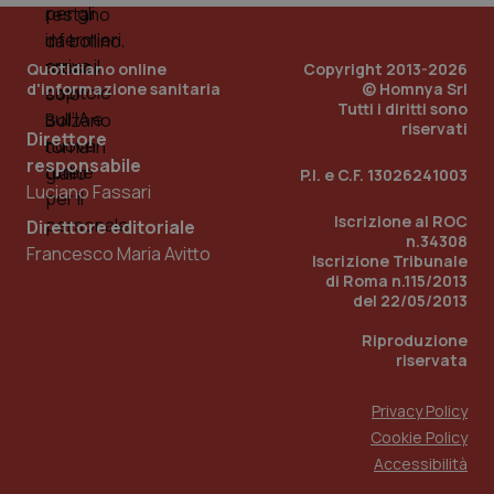
PHPSESSID
Sessio
PHP.net
Quotidiano online
Copyright 2013-2026
www.quotidianosanita.it
d'informazione sanitaria
© Homnya Srl
Tutti i diritti sono
riservati
Direttore
responsabile
P.I. e C.F. 13026241003
Luciano Fassari
Iscrizione al ROC
Direttore editoriale
n.34308
Francesco Maria Avitto
Iscrizione Tribunale
di Roma n.115/2013
del 22/05/2013
Riproduzione
riservata
Privacy Policy
Cookie Policy
_ga_KM60CM4NPH
.quotidianosanita.it
1 anno
Accessibilità
mes