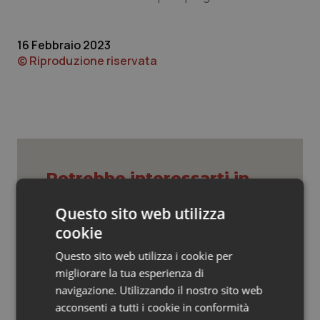
Valle D’Aosta
Oncodermatologia
Veneto
Oncoematologia
16 Febbraio 2023
© Riproduzione riservata
Oncologia & Nutrizione
Psoriasi & pelle
Quotidiano Cardiologia
Potrebbe interessarti in
Quotidiano Chirurgia
Lazio
Questo sito web utilizza
Quotidiano Oncologia
cookie
Settimana della Scienza dello
Questo sito web utilizza i cookie per
Spallanzani: capire la ricerca per
Quotidiano Pediatria
comprendere il presente
migliorare la tua esperienza di
navigazione. Utilizzando il nostro sito web
Rene & patologie urogenitali
acconsenti a tutti i cookie in conformità
Regione Lombardia scrive al ministro