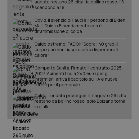
agosto restano 26 città da bollino rosso, l'8
mes
.quotidianosanita.it
scendono a 19
Covid. Il silenzio di Fauci e il perdono di Biden.
Ma il Quinto Emendamento non è
un’ammissione di colpa
Caldo estremo, FADOI: “Sopra i 40 gradi il
corpo può non riuscire più a disperdere il
calore”
Comparto Sanità. Firmato il contratto 2025-
2027. Aumenti fino a 240 euro per gli
infermieri, arriva il capitolo sull'IA e nuove
tutele per il personale
Caldo, l’ondata prosegue. Il 7 agosto 26 città
restano da bollino rosso, solo Bolzano torna
in giallo