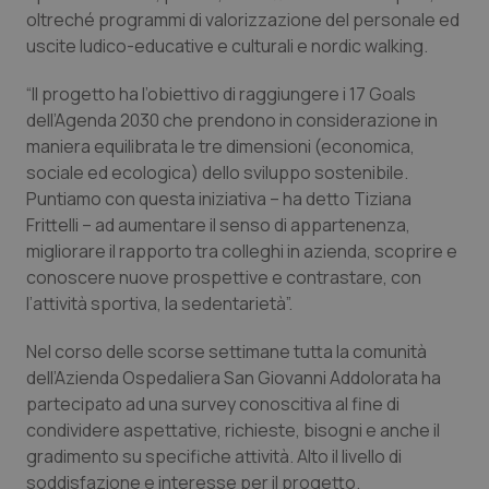
oltreché programmi di valorizzazione del personale ed
Piemonte
HIV
uscite ludico-educative e culturali e nordic walking.
“Il progetto ha l’obiettivo di raggiungere i 17 Goals
Provincia Autonoma di Bolzano
Infezioni & Febbre
dell’Agenda 2030 che prendono in considerazione in
maniera equilibrata le tre dimensioni (economica,
Provincia Autonoma di Trento
Ipertensione & Scompenso
sociale ed ecologica) dello sviluppo sostenibile.
Puntiamo con questa iniziativa – ha detto Tiziana
Puglia
Malattie rare
Frittelli – ad aumentare il senso di appartenenza,
migliorare il rapporto tra colleghi in azienda, scoprire e
Sardegna
Malattia di Crohn & Rettocolite Ulcerosa
conoscere nuove prospettive e contrastare, con
l’attività sportiva, la sedentarietà”.
Sicilia
Neuroscienze & patologie neurodegenerative
Nel corso delle scorse settimane tutta la comunità
dell’Azienda Ospedaliera San Giovanni Addolorata ha
Toscana
Obesità
partecipato ad una survey conoscitiva al fine di
condividere aspettative, richieste, bisogni e anche il
Umbria
Oftalmologia
gradimento su specifiche attività. Alto il livello di
soddisfazione e interesse per il progetto.