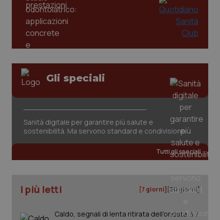
Gli speciali
tracking-sites-ironfish-
www.quotidianosanita.it
4
tracking-enable
settim
2 gior
Sanità digitale per garantire più salute e
sostenibilità. Ma servono standard e condivisione
Tutti gli speciali
tracking-sites-ironfish-
www.quotidianosanita.it
4
session-id
settim
2 gior
I più letti
[7 giorni]
[30 giorni]
Caldo, segnali di lenta ritirata dell'ondata: il 7
_ga
1 anno
Google LLC