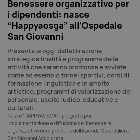
Benessere organizzativo per
i dipendenti: nasce
Scienza e Farmaci
“Happyaosga” all’Ospedale
Studi e Analisi
San Giovanni
Lettere al direttore
Presentate oggi dalla Direzione
strategica finalità e programma delle
Edizioni Regionali
attività che saranno promosse e avviate
come ad esempio tornei sportivi, corsi di
QS Pro
formazione linguistica e in ambito
artistico, programmi di valorizzazione del
Professionisti Sanitari.AI
personale, uscite ludico-educative e
culturali.
Abruzzo
QS Pro Gold
Nasce “HAPPYAOSGA” il progetto per
l’implementazione e diffusione del benessere
QS Club
Newsletter
Basilicata
Artrite & artrosi
organizzativo dei dipendenti dell’Azienda Ospedaliera
San Giovanni Addolorata.