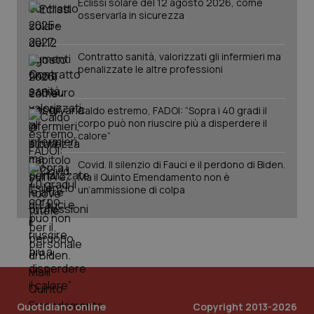
Eclissi solare del 12 agosto 2026, come
osservarla in sicurezza
Contratto sanità, valorizzati gli infermieri ma
penalizzate le altre professioni
Caldo estremo, FADOI: “Sopra i 40 gradi il
corpo può non riuscire più a disperdere il
calore”
Covid. Il silenzio di Fauci e il perdono di Biden.
PHPSESSID
Sessio
PHP.net
www.quotidianosanita.it
Ma il Quinto Emendamento non è
un’ammissione di colpa
Quotidiano online
Copyright 2013-2026