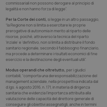
commissariali non possono derogare al principio di
Piemonte
HIV
legalità e non hanno forza di legge”.
Per la Corte dei conti,
si legge in un altro passaggio,
Provincia Autonoma di Bolzano
Infezioni & Febbre
“la Regione non si limita a esercitare le proprie
prerogative di autonomia in merito al riparto delle
Provincia Autonoma di Trento
Ipertensione & Scompenso
risorse, poiché, attraverso la tecnica del riparto
‘inziale’ e ‘definitivo, non si limita a distribuire il fondo
Puglia
Malattie rare
sanitario regionale, secondo il fabbisogno finanziario,
ma procede a determinare i risultati economici di fine
Sardegna
Malattia di Crohn & Rettocolite Ulcerosa
esercizio e la destinazione degli eventuali utili”.
Modus operandi che oltretutto,
per i giudici
Sicilia
Neuroscienze & patologie neurodegenerative
contabili, “comporta una deresponsabilizzazione del
management aziendale, nella prospettiva indicata dal
Toscana
Obesità
d.lgs. 4 agosto 2016, n. 171, in materia di dirigenza
sanitaria che evidenzia l’importanza attribuita alla
Umbria
Oftalmologia
valutazione delle capacità del direttore generale di
conseguire gli obiettivi assegnatigli, anche in termini