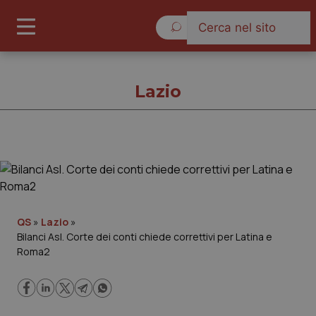
Giovedì 6 Agosto 2026
Lazio
Lazio
Cronache
QS
»
Lazio
»
Bilanci Asl. Corte dei conti chiede correttivi per Latina e
Governo e Parlamento
Roma2
Regioni e Asl
Lavoro e Professioni