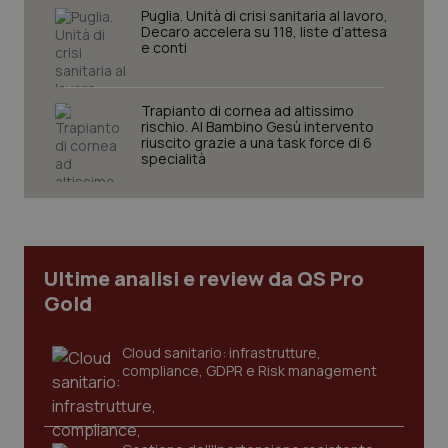
Puglia. Unità di crisi sanitaria al lavoro,
Decaro accelera su 118, liste d’attesa
e conti
Trapianto di cornea ad altissimo
Necessari
Statistici
Marketing
rischio. Al Bambino Gesù intervento
riuscito grazie a una task force di 6
I cookie necessari contribuiscono a rendere fruibile il
specialità
sito web abilitandone funzionalità di base quali la
navigazione sulle pagine e l'accesso alle aree
protette del sito. Il sito web non è in grado di
funzionare correttamente senza questi cookie.
Nome
Fornitore
/
Dominio
Scaden
VISITOR_PRIVACY_METADATA
5 mesi
Ultime analisi e review da QS Pro
YouTube
settim
.youtube.com
Gold
Cloud sanitario: infrastrutture,
compliance, GDPR e Risk management