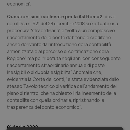
Valle D’Aosta
Oncodermatologia
economici”.
Veneto
Oncoematologia
Questioni simili sollevate per la Asl Roma2,
dove
con il Dca n. 521 del 28 dicembre 2018 si è attuata una
procedura “straordinaria” e “volta a un complessivo
Oncologia & Nutrizione
riaccertamento delle poste debitorie e creditorie
anche derivante dall’introduzione della contabilità
Psoriasi & pelle
armonizzata e al percorso di certificazione della
Regione”, ma poi “ripetuta negli anni con conseguente
Quotidiano Cardiologia
riaccertamento straordinario annuale di poste
inesigibili o di dubbia esigibilità”. Anomalia che,
Quotidiano Chirurgia
evidenzia la Corte dei conti, “è stata evidenziata dallo
stesso Tavolo tecnico di verifica dell’andamento del
Quotidiano Oncologia
piano di rientro, che ha chiesto il riallineamento della
contabilità con quella ordinaria, ripristinando la
Quotidiano Pediatria
trasparenza del conto economico".
Rene & patologie urogenitali
01 Aprile 2022