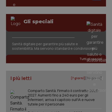
tracking-sites-ironfish-
www.quotidianosanita.it
4
session-id
settim
Gli speciali
2 gior
Sanità digitale per garantire più salute e
_ga
1 anno
Google LLC
sostenibilità. Ma servono standard e condivisione
mes
.quotidianosanita.it
Tutti gli speciali
I più letti
[7 giorni]
[30 giorni]
Comparto Sanità. Firmato il contratto 2025-
2027. Aumenti fino a 240 euro per gli
infermieri, arriva il capitolo sull'IA e nuove
tutele per il personale