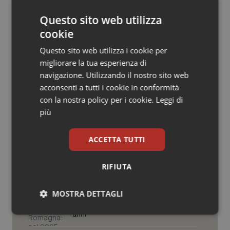
© Riproduzione riservata
Salute orale & impianti
Questo sito web utilizza
cookie
Sangue & coagulazione
Questo sito web utilizza i cookie per
migliorare la tua esperienza di
Tiroide
navigazione. Utilizzando il nostro sito web
acconsenti a tutti i cookie in conformità
Potrebbe interessarti in
Tumore al seno
con la nostra policy per i cookie.
Leggi di
Lazio
più
Tumore ovarico
ACCETTA TUTTI
Spallanzani. Settembre in festa: dai
Tumori del Polmone & Testa Collo
90 anni della nascita e i 30 da Irccs
alla Settimana della Scienza
RIFIUTA
Tumori gastrointestinali
Cresce la ricerca in Emilia-Romagna:
MOSTRA DETTAGLI
Ulcera & Reflusso
nel 2025 condotti 1.530 studi, il
numero più alto degli ultimi cinque
anni
Necessari
Statistici
Marketing
Vaccini