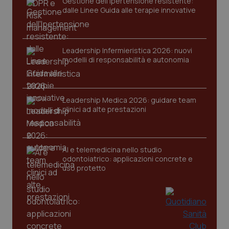
Gestione dell'Ipertensione resistente:
dalle Linee Guida alle terapie innovative
Leadership Infermieristica 2026: nuovi
modelli di responsabilità e autonomia
CookieScriptConsent
5 mesi
CookieScript
settim
www.quotidianosanita.it
Leadership Medica 2026: guidare team
clinici ad alte prestazioni
AI e telemedicina nello studio
odontoiatrico: applicazioni concrete e
uso protetto
tracking-sites-ironfish-
www.quotidianosanita.it
4
tracking-enable
settim
2 gior