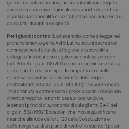
giorni. Le contrazioni dei giudici contabili sono legate
Calabria
Asma & BPCO
anche alla normativa regionale a supporto degli stessi,
a partire dalle modalità di contabilizzazione dei crediti e
Campania
Car-T
dei debiti, “di dubbia esigibilità”.
Emilia-Romagna
Colesterolo & coronaropatie
Per i giudici contabili,
ad esempio, come si legge nel
pronunciamento per la Asl di Latina, alcuni decreti del
Friuli Venezia Giulia
Dermatite Atopica
commissario ad acta della Regione e la disciplina
collegata “introducono regole che contrastano con
l’art. 30 del d.lgs. n. 118/2011 e con la disciplina civilistica,
Lazio
Diabete & glucometri
sotto il profilo del principio di competenza e della
necessaria continuità e uniformità delle regole
Liguria
Disturbi dell’umore
contabili (art. 28 del d.lgs. n. 118/2011)”. In questo modo
“l’Asl è tenuta a determinare il proprio saldo in base alle
Lombardia
Dolore
direttive regionali e non in base al codice civile,
ledendo i principi di autonomia di cui agli artt. 3 e 4 del
Marche
Donna & Salute
d.lgs. n. 502/1992”. Eccezioni che “non si giustificano
neanche alla luce dell’art. 120 della Costituzione e
Molise
Epatiti
dell’emergenza di un piano di rientro” in quanto “i poteri