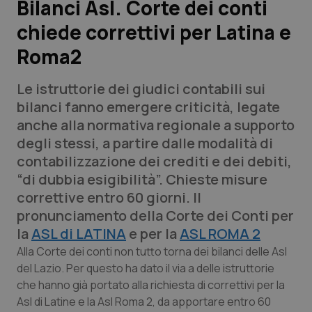
Bilanci Asl. Corte dei conti
chiede correttivi per Latina e
Scienza e Farmaci
Roma2
Studi e Analisi
Le istruttorie dei giudici contabili sui
Lettere al direttore
bilanci fanno emergere criticità, legate
anche alla normativa regionale a supporto
Edizioni Regionali
degli stessi, a partire dalle modalità di
contabilizzazione dei crediti e dei debiti,
QS Pro
“di dubbia esigibilità”. Chieste misure
correttive entro 60 giorni. Il
Professionisti Sanitari.AI
pronunciamento della Corte dei Conti per
la
ASL di LATINA
e per la
ASL ROMA 2
Abruzzo
QS Pro Gold
Alla Corte dei conti non tutto torna dei bilanci delle Asl
del Lazio. Per questo ha dato il via a delle istruttorie
QS Club
Newsletter
che hanno già portato alla richiesta di correttivi per la
Basilicata
Artrite & artrosi
Asl di Latine e la Asl Roma 2, da apportare entro 60