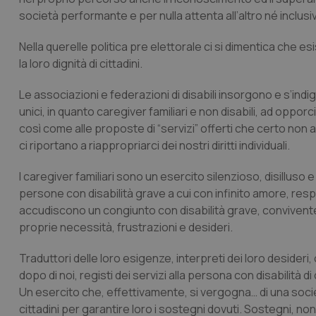
società performante e per nulla attenta all’altro né inclusi
Nella querelle politica pre elettorale ci si dimentica che e
la loro dignità di cittadini.
Le associazioni e federazioni di disabili insorgono e s’indi
unici, in quanto caregiver familiari e non disabili, ad oppor
così come alle proposte di “servizi” offerti che certo non
ci riportano a riappropriarci dei nostri diritti individuali.
I caregiver familiari sono un esercito silenzioso, disilluso e al
persone con disabilità grave a cui con infinito amore, re
accudiscono un congiunto con disabilità grave, convivente c
proprie necessità, frustrazioni e desideri.
Traduttori delle loro esigenze, interpreti dei loro desideri,
dopo di noi, registi dei servizi alla persona con disabilità di 
Un esercito che, effettivamente, si vergogna… di una socie
cittadini per garantire loro i sostegni dovuti. Sostegni, non