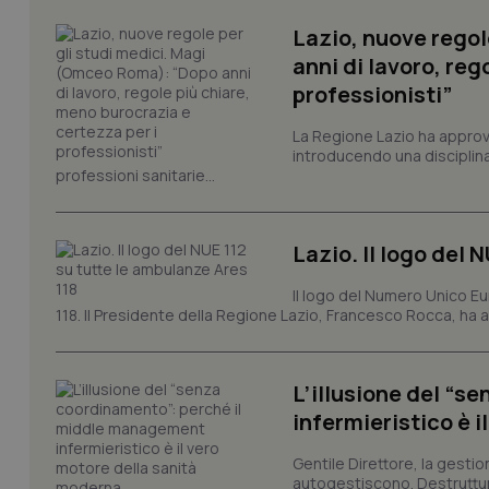
e l'accesso alle aree 
Lazio, nuove regol
Nome
anni di lavoro, reg
VISITOR_PRIVACY_
professionisti”
La Regione Lazio ha appro
introducendo una disciplina 
professioni sanitarie...
CookieScriptConse
Lazio. Il logo del 
tracking-sites-ironf
tracking-enable
Il logo del Numero Unico Eu
118. Il Presidente della Regione Lazio, Francesco Rocca, ha app
tracking-sites-ironf
session-id
L’illusione del “
_ga
infermieristico è 
Gentile Direttore, la gestio
autogestiscono. Destruttura