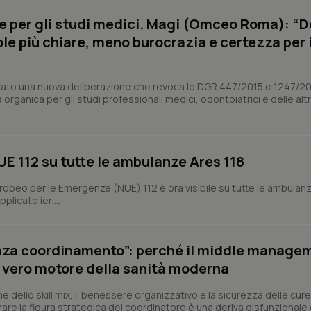
protette del sito. Il sito web non è in grado di funzionare correttamente senza questi coo
e per gli studi medici. Magi (Omceo Roma): “
Fornitore
/
Dominio
Scadenza
Descrizione
ole più chiare, meno burocrazia e certezza per 
METADATA
5 mesi 4
Questo cookie viene utilizzato p
YouTube
settimane
scelte di consenso e privacy dell'
.youtube.com
interazione con il sito. Registra i
del visitatore riguardo a varie pol
impostazioni sulla privacy, garan
vato una nuova deliberazione che revoca le DGR 447/2015 e 1247/2
preferenze siano onorate nelle se
organica per gli studi professionali medici, odontoiatrici e delle alt
nt
5 mesi 3
Questo cookie viene utilizzato da
CookieScript
settimane
Script.com per ricordare le pref
www.quotidianosanita.it
sui cookie dei visitatori. È neces
dei cookie di Cookie-Script.com 
correttamente.
NUE 112 su tutte le ambulanze Ares 118
ish-
www.quotidianosanita.it
4
Questo cookie è impostato dall'a
settimane
abilitare il sistema di tracking a
ropeo per le Emergenze (NUE) 112 è ora visibile su tutte le ambulan
2 giorni
licato ieri...
ish-
www.quotidianosanita.it
4
Questo cookie è impostato dall'a
settimane
assegnare un identificatore generi
2 giorni
senza coordinamento”: perché il middle manage
1 anno 1
Questo nome di cookie è associa
Google LLC
mese
Universal Analytics, che è un a
.quotidianosanita.it
il vero motore della sanità moderna
significativo del servizio di ana
utilizzato da Google. Questo cook
per distinguere utenti unici as
ne dello skill mix, il benessere organizzativo e la sicurezza delle cure
generato in modo casuale come i
re la figura strategica del coordinatore è una deriva disfunzionale 
cliente. È incluso in ogni richiest