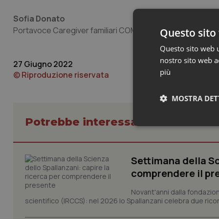
Sofia Donato
Portavoce
Caregiver familiari COMMA 255
Questo sito 
Questo sito web ut
nostro sito web ac
27 Giugno 2022
più
© Riproduzione riservata
MOSTRA DET
Potrebbe interessarti in Lazio
Neces
Settimana della Sc
comprendere il pr
Novant'anni dalla fondazion
scientifico (IRCCS): nel 2026 lo Spallanzani celebra due rico
I cookie necessari con