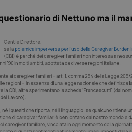
l questionario di Nettuno ma il m
Gentile Direttore,
se la
polemica imperversa per l’uso della Caregiver Burden 
(CBI) è perché dei caregiver familiari non interessa a nessu
ni ’90 in molti ambiti, adottata da diverse regioni italiane.
nte ai caregiver familiari – art. 1, comma 254 della Legge 205/
 alle regioni – in assenza di una legge nazionale che definisca l
are la CBI, altre sperimentano la scheda “Francescutti” (dal nom
 del Lavoro).
é i quesiti che riporta, né il linguaggio: se qualcuno ritiene u
ione di caregiver familiari è ben lontano dal nostro mondo e d
el caregiver familiare, vincolata in ogni momento della giorna
mento di questi sentimenti naturalmente umani, imposti dalla 