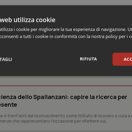
web utilizza cookie
ilizza i cookie per migliorare la tua esperienza di navigazione. Ut
consenti a tutti i cookie in conformità con la nostra policy per i 
RIFIUTA
TAGLI
ACC
sari
Statistici
Mar
ienza dello Spallanzani: capire la ricerca per
esente
e e trent'anni dal riconoscimento come Istituto di ricovero e cura a 
Necessari
Statistici
Marketing
rrenze che rappresentano l'occasione per riflettere sul...
tribuiscono a rendere fruibile il sito web abilitandone funzionalità di base quali la nav