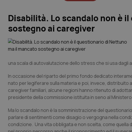
Disabilità. Lo scandalo non è i
sostegno ai caregiver
una scala di autovalutazione dello stress che si usa dagli an
In occasione del riparto del primo fondo dedicato interame
nato per legiferare sulla materia e poi, invece, distribuito
caregiver familiari, alcune regioni hanno ritenuto di adott
presidente della commissione istituita in seno al Ministero
Ma lo scandalo non è la somministrazione del questionario, n
parlare di sentimenti come disagio o vergogna nella condiz
condizione. Una vita obbligata e non scelta, come quella d
nel proprio percorso anche il riconoscimento ed il supera