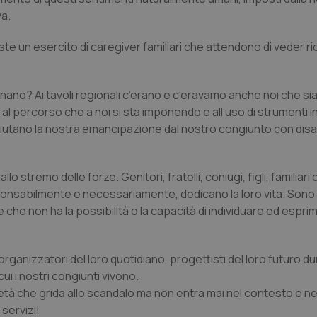
va.
siste un esercito di caregiver familiari che attendono di veder 
gnano? Ai tavoli regionali c’erano e c’eravamo anche noi che sia
ci al percorso che a noi si sta imponendo e all’uso di strumenti 
 aiutano la nostra emancipazione dal nostro congiunto con disab
lo stremo delle forze. Genitori, fratelli, coniugi, figli, familiari 
sponsabilmente e necessariamente, dedicano la loro vita. Sono
he non ha la possibilità o la capacità di individuare ed espri
 organizzatori del loro quotidiano, progettisti del loro futuro d
cui i nostri congiunti vivono.
tà che grida allo scandalo ma non entra mai nel contesto e nell
 servizi!