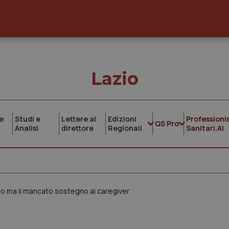
Lazio
e
Studi e
Lettere al
Edizioni
Professionis
QS Pro
Analisi
direttore
Regionali
Sanitari.AI
uno ma il mancato sostegno ai caregiver