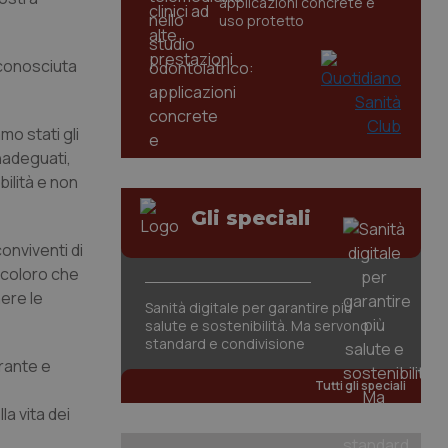
applicazioni concrete e
uso protetto
riconosciuta
mo stati gli
inadeguati,
ilità e non
Gli speciali
conviventi di
 coloro che
mere le
Sanità digitale per garantire più
salute e sostenibilità. Ma servono
standard e condivisione
urante e
Tutti gli speciali
a vita dei