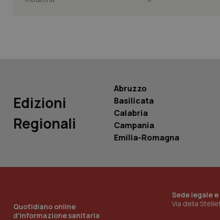
PHPSESSID
Abruzzo
_ga_KM60CM4NPH
Edizioni
Basilicata
Calabria
Regionali
Campania
Nome
Emilia-Romagna
Nome
VISITOR_INFO1_LIV
_ga_0VMQEQKQ1N
__Secure-YNID
Sede legale e
Via della Stell
Quotidiano online
d'informazione sanitaria