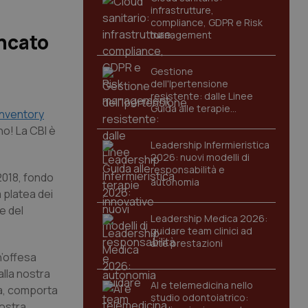
infrastrutture,
compliance, GDPR e Risk
management
ancato
Gestione
dell'Ipertensione
resistente: dalle Linee
Guida alle terapie
Inventory
innovative
no! La CBI è
Leadership Infermieristica
2026: nuovi modelli di
responsabilità e
2018, fondo
autonomia
a platea dei
e del
Leadership Medica 2026:
guidare team clinici ad
alte prestazioni
n’offesa
alla nostra
AI e telemedicina nello
ta, comporta
studio odontoiatrico:
nostra