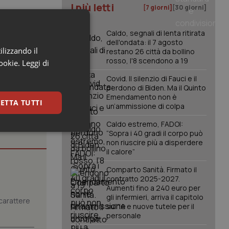
I più letti
[7 giorni]
[30 giorni]
Caldo, segnali di lenta ritirata
dell'ondata: il 7 agosto
ilizzando il
restano 26 città da bollino
rosso, l'8 scendono a 19
cookie.
Leggi di
Covid. Il silenzio di Fauci e il
perdono di Biden. Ma il Quinto
Emendamento non è
ETTA TUTTI
un’ammissione di colpa
Caldo estremo, FADOI:
“Sopra i 40 gradi il corpo può
keting
non riuscire più a disperdere
il calore”
Comparto Sanità. Firmato il
contratto 2025-2027.
Aumenti fino a 240 euro per
gli infermieri, arriva il capitolo
carattere
sull'IA e nuove tutele per il
personale
igazione sulle pagine