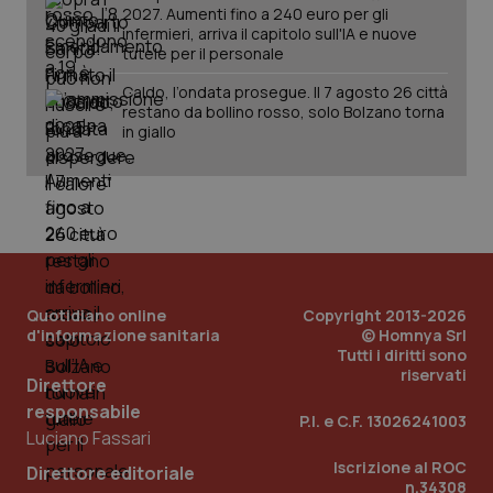
2027. Aumenti fino a 240 euro per gli
infermieri, arriva il capitolo sull'IA e nuove
tutele per il personale
Caldo, l’ondata prosegue. Il 7 agosto 26 città
restano da bollino rosso, solo Bolzano torna
in giallo
Quotidiano online
Copyright 2013-2026
d'informazione sanitaria
© Homnya Srl
Tutti i diritti sono
riservati
Direttore
responsabile
P.I. e C.F. 13026241003
PHPSESSID
Sessio
PHP.net
Luciano Fassari
www.quotidianosanita.it
Iscrizione al ROC
Direttore editoriale
n.34308