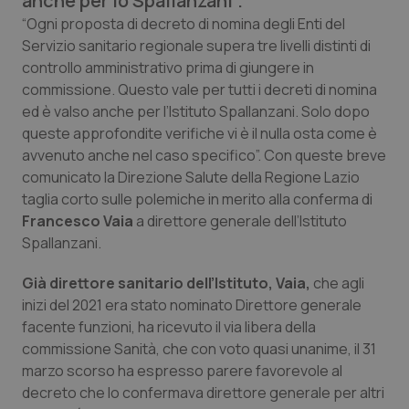
anche per lo Spallanzani”.
Calabria
Asma & BPCO
“Ogni proposta di decreto di nomina degli Enti del
Servizio sanitario regionale supera tre livelli distinti di
Campania
Car-T
controllo amministrativo prima di giungere in
commissione. Questo vale per tutti i decreti di nomina
Emilia-Romagna
Colesterolo & coronaropatie
ed è valso anche per l’Istituto Spallanzani. Solo dopo
queste approfondite verifiche vi è il nulla osta come è
avvenuto anche nel caso specifico”. Con queste breve
Friuli Venezia Giulia
Dermatite Atopica
comunicato la Direzione Salute della Regione Lazio
taglia corto sulle polemiche in merito alla conferma di
Lazio
Diabete & glucometri
Francesco Vaia
a direttore generale dell’Istituto
Spallanzani.
Liguria
Disturbi dell’umore
Già direttore sanitario dell’Istituto, Vaia,
che agli
Lombardia
Dolore
inizi del 2021 era stato nominato Direttore generale
facente funzioni, ha ricevuto il via libera della
Marche
Donna & Salute
commissione Sanità, che con voto quasi unanime, il 31
marzo scorso ha espresso parere favorevole al
decreto che lo confermava direttore generale per altri
Molise
Epatiti