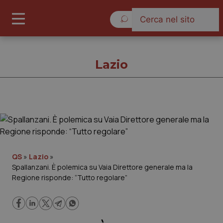
Domenica 9 Agosto 2026
Lazio
Lazio
Cronache
QS
»
Lazio
»
Spallanzani. È polemica su Vaia Direttore generale ma la
Governo e Parlamento
Regione risponde: “Tutto regolare”
Regioni e Asl
Lavoro e Professioni