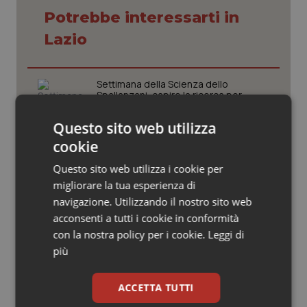
Valle D’Aosta
Oncodermatologia
Potrebbe interessarti in
Veneto
Oncoematologia
Lazio
Oncologia & Nutrizione
Settimana della Scienza dello
Spallanzani: capire la ricerca per
comprendere il presente
Psoriasi & pelle
Questo sito web utilizza
Quotidiano Cardiologia
cookie
Regione Lombardia scrive al ministro
Schillaci: “Gli attuali indicatori non
Questo sito web utilizza i cookie per
fotografano la qualità reale del Ssn”
Quotidiano Chirurgia
migliorare la tua esperienza di
navigazione. Utilizzando il nostro sito web
Quotidiano Oncologia
Case di comunità. La sfida ora è
acconsenti a tutti i cookie in conformità
riempirle di professionisti e servizi. Il
con la nostra policy per i cookie.
Leggi di
punto della Conferenza delle Regioni
Quotidiano Pediatria
più
San Raffaele di Milano. Ispezioni e
Rene & patologie urogenitali
ACCETTA TUTTI
criticità riscontrate, stop al
laboratorio di Embriologia