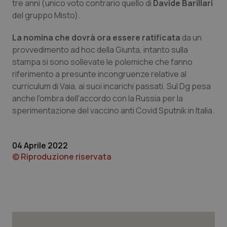
tre anni (unico voto contrario quello di
Davide Barillari
del gruppo Misto).
Piemonte
HIV
La nomina che dovrà ora essere ratificata
da un
Provincia Autonoma di Bolzano
Infezioni & Febbre
provvedimento ad hoc della Giunta, intanto sulla
stampa si sono sollevate le polemiche che fanno
Provincia Autonoma di Trento
Ipertensione & Scompenso
riferimento a presunte incongruenze relative al
curriculum di Vaia, ai suoi incarichi passati. Sul Dg pesa
Puglia
Malattie rare
anche l'ombra dell'accordo con la Russia per la
sperimentazione del vaccino anti Covid Sputnik in Italia.
Sardegna
Malattia di Crohn & Rettocolite Ulcerosa
04 Aprile 2022
Sicilia
Neuroscienze & patologie neurodegenerative
© Riproduzione riservata
Toscana
Obesità
Umbria
Oftalmologia