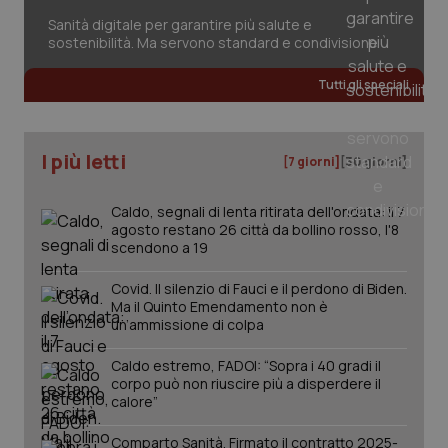
Sanità digitale per garantire più salute e
sostenibilità. Ma servono standard e condivisione
Tutti gli speciali
tracking-sites-ironfish-
www.quotidianosanita.it
4
tracking-enable
settim
2 gior
I più letti
[7 giorni]
[30 giorni]
Caldo, segnali di lenta ritirata dell'ondata: il 7
tracking-sites-ironfish-
www.quotidianosanita.it
4
session-id
agosto restano 26 città da bollino rosso, l'8
settim
2 gior
scendono a 19
Covid. Il silenzio di Fauci e il perdono di Biden.
Ma il Quinto Emendamento non è
un’ammissione di colpa
_ga
1 anno
Google LLC
mes
.quotidianosanita.it
Caldo estremo, FADOI: “Sopra i 40 gradi il
corpo può non riuscire più a disperdere il
calore”
Comparto Sanità. Firmato il contratto 2025-