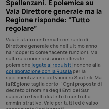
Spallanzani. È polemica su
Vaia Direttore generale ma la
Scienza e Farmaci
Regione risponde: “Tutto
Studi e Analisi
regolare”
Lettere al direttore
Vaia è stato confermato nel ruolo di
Direttore generale che nell’ultimo anno
Edizioni Regionali
ha ricoperto come facente funzioni. Ma
sulla sua nomina si sono sollevate
QS Pro
polemiche
legate ai requisiti
nonché alla
collaborazione con la Russia
per la
Professionisti Sanitari.AI
sperimentazione del vaccino Sputnik. Ma
la REgione taglia corto: “Ogni proposta di
Abruzzo
QS Pro Gold
decreto di nomina degli Enti del Ssr
supera tre livelli distinti di controllo
QS Club
Newsletter
Basilicata
Artrite & artrosi
amministrativo. Vale per tutti ed è valso