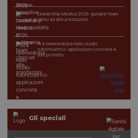
Leadership Medica 2026: guidare team
clinici ad alte prestazioni
AI e telemedicina nello studio
odontoiatrico: applicazioni concrete e
uso protetto
CookieScriptConsent
5 mesi
CookieScript
settim
www.quotidianosanita.it
Gli speciali