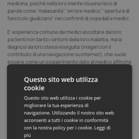
medicina, poiché nella loro mente risuona l’eco di
parole come “malasanità”, “errore medico”, “apertura di
fascicolo giudiziario” nei confronti di ospedali e medici.
E’ esperienza comune dei medici ascoltare dai loro
pazienti non tanto i sintomi della loro malattia, ma la
diagnosi da loro stessi eseguita (magari con il
contributo di una navigazione su internet), che vuole
essere come un suggerimento dato al medico affinché
questi non commetta errori; o ancora ogni medico si
trova di fronte giornalmente pazienti in terapia da
Questo sito web utilizza
automedicazione, pratica questa che comporta una
cookie
successiva difficoltà di proseguimento da parte del
Questo sito web utilizza i cookie per
medico che dovrà così risolvere problemi legati al
migliorare la tua esperienza di
farmaco erroneamente assunto dal paziente ed alla
navigazione. Utilizzando il nostro sito web
patologia di base. Questa sfiducia nel medico
acconsenti a tutti i cookie in conformità
comporta anche fatti più gravi: trovandosi in attesa in
con la nostra policy per i cookie.
Leggi di
un Pronto Soccorso di qualunque struttura
più
ospedaliera pubblica si potrà notare la presenza di