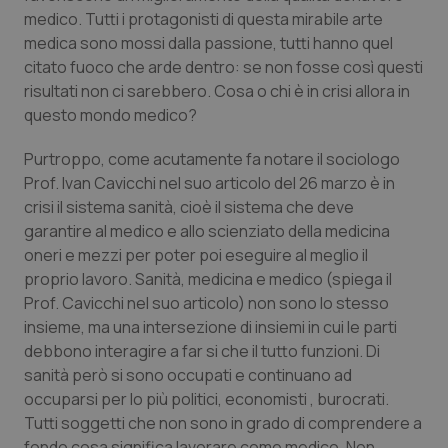
medico. Tutti i protagonisti di questa mirabile arte
Salute orale & impianti
medica sono mossi dalla passione, tutti hanno quel
citato fuoco che arde dentro: se non fosse così questi
Sangue & coagulazione
risultati non ci sarebbero. Cosa o chi è in crisi allora in
questo mondo medico?
Tiroide
Purtroppo, come acutamente fa notare il sociologo
Tumore al seno
Prof. Ivan Cavicchi nel suo articolo del 26 marzo è in
crisi il sistema sanità, cioè il sistema che deve
Tumore ovarico
garantire al medico e allo scienziato della medicina
oneri e mezzi per poter poi eseguire al meglio il
proprio lavoro. Sanità, medicina e medico (spiega il
Tumori del Polmone & Testa Collo
Prof. Cavicchi nel suo articolo) non sono lo stesso
insieme, ma una intersezione di insiemi in cui le parti
Tumori gastrointestinali
debbono interagire a far si che il tutto funzioni. Di
sanità però si sono occupati e continuano ad
Ulcera & Reflusso
occuparsi per lo più politici, economisti , burocrati.
Tutti soggetti che non sono in grado di comprendere a
Vaccini
fondo cosa significa lavorare come medico. Non