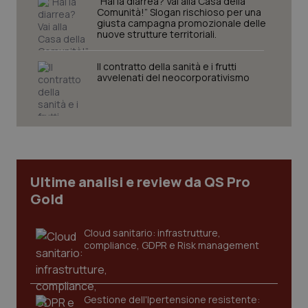
“Hai la diarrea? Vai alla Casa della
PHPSESSID
Sessio
PHP.net
Comunità!” Slogan rischioso per una
www.quotidianosanita.it
giusta campagna promozionale delle
nuove strutture territoriali.
Il contratto della sanità e i frutti
avvelenati del neocorporativismo
Ultime analisi e review da QS Pro
Gold
Cloud sanitario: infrastrutture,
compliance, GDPR e Risk management
_ga_KM60CM4NPH
.quotidianosanita.it
1 anno
mes
Gestione dell'Ipertensione resistente: