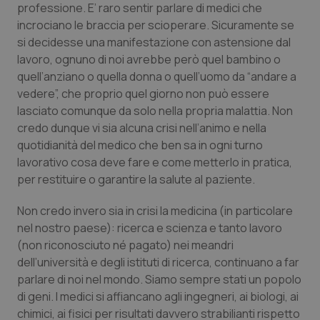
professione. E’ raro sentir parlare di medici che
Piemonte
HIV
incrociano le braccia per scioperare. Sicuramente se
si decidesse una manifestazione con astensione dal
lavoro, ognuno di noi avrebbe però quel bambino o
Provincia Autonoma di Bolzano
Infezioni & Febbre
quell’anziano o quella donna o quell’uomo da “andare a
vedere”, che proprio quel giorno non può essere
Provincia Autonoma di Trento
Ipertensione & Scompenso
lasciato comunque da solo nella propria malattia. Non
credo dunque vi sia alcuna crisi nell’animo e nella
Puglia
Malattie rare
quotidianità del medico che ben sa in ogni turno
lavorativo cosa deve fare e come metterlo in pratica,
Sardegna
Malattia di Crohn & Rettocolite Ulcerosa
per restituire o garantire la salute al paziente.
Sicilia
Neuroscienze & patologie neurodegenerative
Non credo invero sia in crisi la medicina (in particolare
nel nostro paese): ricerca e scienza e tanto lavoro
(non riconosciuto né pagato) nei meandri
Toscana
Obesità
dell’università e degli istituti di ricerca, continuano a far
parlare di noi nel mondo. Siamo sempre stati un popolo
Umbria
Oftalmologia
di geni. I medici si affiancano agli ingegneri, ai biologi, ai
chimici, ai fisici per risultati davvero strabilianti rispetto