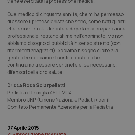
viene esercitata la professione medica.
Quel medico di cinquanta anni fa, che mi ha permesso
di essere il professionista che sono, come tutti gli altri
che ho incontrato durante e dopo la mia preparazione
professionale, restano ahimè nell’anonimato. Ma non
abbiamo bisogno di pubblicità in senso stretto (con
riferimenti anagrafici). Abbiamo bisogno di dire alla
tracking-sites-ironfish-
www.quotidianosanita.it
4
tracking-enable
settim
gente che noi siamo al nostro posto e che
2 gior
continuiamo a essere sentinelle e, se necessario,
difensori della loro salute.
Dr.ssa Rosa Sciarpelletti
tracking-sites-ironfish-
www.quotidianosanita.it
4
session-id
settim
Pediatra di Famiglia ASL RMH4
2 gior
Membro UNP (Unione Nazionale Pediatri) per il
Comitato Permanente Aziendale per la Pediatria
_ga
1 anno
Google LLC
mes
.quotidianosanita.it
07 Aprile 2015
© Riproduzione riservata