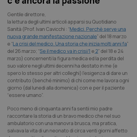
c’è ancora la passione
Scienza e Farmaci
Gentile direttore
,
la lettura degli ultimi articoli apparsi su Quotidiano
Sanità (Prof. Ivan Cavicchi : “
Medici. Perchè serve una
Studi e Analisi
nuova grande manifestazione nazionale
” del 18 marzo
e “
La crisi del medico. Una storia che inizia molti anni fa
”
Lettere al direttore
del 26 marzo; “
Se il medico va in crisi/1
e
2
” del 18 e 24
marzo) concernenti la figura medica ed la perdita del
Edizioni Regionali
suo valore negli ultimi decenni ha destato in me (e
spero lo stesso per altri colleghi) l’esigenza di dare un
QS Pro
contributo (benché minimo) di chi come me lavora ogni
giorno (dal lunedi alla domenica) con e per il paziente
Professionisti Sanitari.AI
“essere umano”.
Poco meno di cinquanta anni fa sentii mio padre
Abruzzo
QS Pro Gold
raccontare la storia di un bravo medico che nel suo
ambulatorio con una manovra brusca, ma pratica,
QS Club
Newsletter
Basilicata
Artrite & artrosi
salvava la vita di un neonato di circa venti giorni affetto