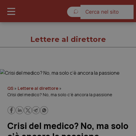
Venerdì 7 Agosto 2026
Lettere al direttore
Lettere al direttore
Cronache
QS
»
Lettere al direttore
»
Crisi del medico? No, ma solo c’è ancora la passione
Governo e Parlamento
Regioni e Asl
Crisi del medico? No, ma solo
Lavoro e Professioni