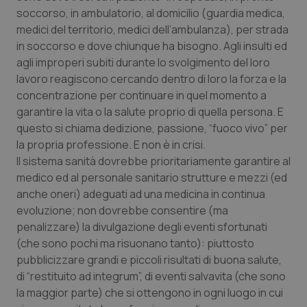
Nome
Fornitore
/
Dominio
Scaden
soccorso, in ambulatorio, al domicilio (guardia medica,
medici del territorio, medici dell’ambulanza), per strada
VISITOR_PRIVACY_METADATA
5 mesi
YouTube
settim
.youtube.com
in soccorso e dove chiunque ha bisogno. Agli insulti ed
agli improperi subiti durante lo svolgimento del loro
lavoro reagiscono cercando dentro di loro la forza e la
concentrazione per continuare in quel momento a
garantire la vita o la salute proprio di quella persona. E
questo si chiama dedizione, passione, “fuoco vivo” per
la propria professione. E non è in crisi.
Il sistema sanità dovrebbe prioritariamente garantire al
medico ed al personale sanitario strutture e mezzi (ed
anche oneri) adeguati ad una medicina in continua
evoluzione; non dovrebbe consentire (ma
penalizzare) la divulgazione degli eventi sfortunati
(che sono pochi ma risuonano tanto): piuttosto
CookieScriptConsent
5 mesi
CookieScript
pubblicizzare grandi e piccoli risultati di buona salute,
settim
www.quotidianosanita.it
di “restituito ad integrum”, di eventi salvavita (che sono
la maggior parte) che si ottengono in ogni luogo in cui