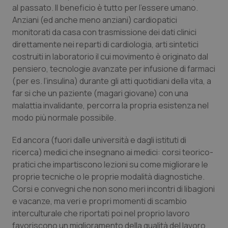
Valle D’Aosta
Oncodermatologia
al passato. Il beneficio è tutto per l’essere umano.
Anziani (ed anche meno anziani) cardiopatici
Veneto
Oncoematologia
monitorati da casa con trasmissione dei dati clinici
direttamente nei reparti di cardiologia, arti sintetici
Oncologia & Nutrizione
costruiti in laboratorio il cui movimento è originato dal
pensiero, tecnologie avanzate per infusione di farmaci
Psoriasi & pelle
(per es. l’insulina) durante gli atti quotidiani della vita, a
far si che un paziente (magari giovane) con una
malattia invalidante, percorra la propria esistenza nel
Quotidiano Cardiologia
modo più normale possibile.
Quotidiano Chirurgia
Ed ancora (fuori dalle università e dagli istituti di
ricerca) medici che insegnano ai medici: corsi teorico-
Quotidiano Oncologia
pratici che impartiscono lezioni su come migliorare le
proprie tecniche o le proprie modalità diagnostiche.
Quotidiano Pediatria
Corsi e convegni che non sono meri incontri di libagioni
e vacanze, ma veri e propri momenti di scambio
Rene & patologie urogenitali
interculturale che riportati poi nel proprio lavoro
favoriscono un miglioramento della qualità del lavoro