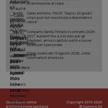
un’ammissione di colpa
tracking-sites-
www.quotidianosanita.it
4
Que
ironfish-tracking-
settimane
imp
named-enable
2 giorni
dal
Caldo estremo, FADOI: “Sopra i 40 gradi il
per 
corpo può non riuscire più a disperdere il
sis
calore”
sol
ute
ide
Comparto Sanità. Firmato il contratto 2025-
Wel
2027. Aumenti fino a 240 euro per gli
infermieri, arriva il capitolo sull'IA e nuove
tutele per il personale
Eclissi solare del 12 agosto 2026, come
osservarla in sicurezza
Quotidiano online
Copyright 2013-2026
d'informazione sanitaria
© Homnya Srl