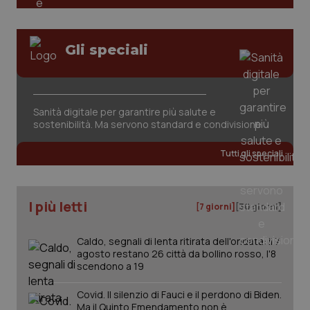
You
ten
pre
del
vid
Gli speciali
inco
può
det
vis
web
uti
Sanità digitale per garantire più salute e
nuo
ver
sostenibilità. Ma servono standard e condivisione
dell
You
Tutti gli speciali
YSC
Sessione
Que
Google LLC
imp
.youtube.com
You
ten
vis
I più letti
[7 giorni]
[30 giorni]
vid
__Secure-
.youtube.com
5 mesi 4
Que
ROLLOUT_TOKEN
settimane
imp
Caldo, segnali di lenta ritirata dell'ondata: il 7
You
agosto restano 26 città da bollino rosso, l'8
ges
scendono a 19
del
e d
per
Covid. Il silenzio di Fauci e il perdono di Biden.
del
Ma il Quinto Emendamento non è
ute