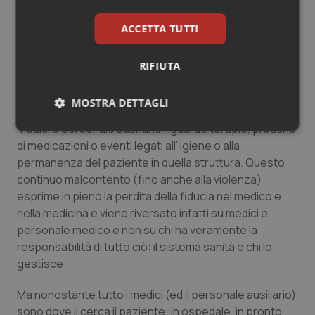
una guardia armata all’entrata, il cui ruolo è di
intervenire in caso di alterchi più importanti di quelli
ACCETTA TUTTI
vocali, con tentativi di aggressione nei confronti dei
medici o del personale ausiliario, che in quel momento
RIFIUTA
stanno lavorando anche per quelle persone. Nelle
corsie ospedaliere non troppo difficilmente si
MOSTRA DETTAGLI
potranno ascoltare pazienti e loro parenti redarguire
medici e personale ausiliario riguardo terapie, pratiche
Necessari
Statistici
Marketing
di medicazioni o eventi legati all’ igiene o alla
permanenza del paziente in quella struttura. Questo
continuo malcontento (fino anche alla violenza)
esprime in pieno la perdita della fiducia nel medico e
nella medicina e viene riversato infatti su medici e
personale medico e non su chi ha veramente la
Necessari
Statistici
Marketing
responsabilità di tutto ciò: il sistema sanità e chi lo
I cookie necessari contribuiscono a rendere fruibile il
gestisce.
sito web abilitandone funzionalità di base quali la
navigazione sulle pagine e l'accesso alle aree
protette del sito. Il sito web non è in grado di
Ma nonostante tutto i medici (ed il personale ausiliario)
funzionare correttamente senza questi cookie.
sono dove li cerca il paziente: in ospedale, in pronto