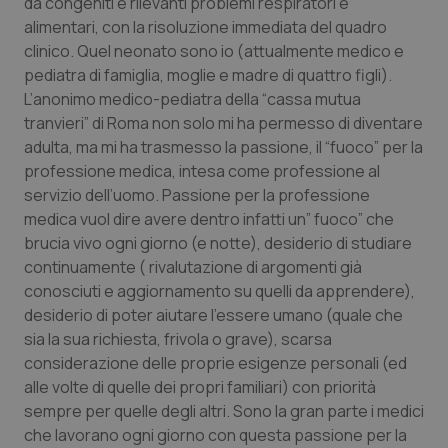
da congeniti e rilevanti problemi respiratori e
Calabria
Asma & BPCO
alimentari, con la risoluzione immediata del quadro
clinico. Quel neonato sono io (attualmente medico e
Campania
Car-T
pediatra di famiglia, moglie e madre di quattro figli).
L’anonimo medico-pediatra della “cassa mutua
Emilia-Romagna
Colesterolo & coronaropatie
tranvieri” di Roma non solo mi ha permesso di diventare
adulta, ma mi ha trasmesso la passione, il “fuoco” per la
Friuli Venezia Giulia
Dermatite Atopica
professione medica, intesa come professione al
servizio dell’uomo. Passione per la professione
medica vuol dire avere dentro infatti un” fuoco” che
Lazio
Diabete & glucometri
brucia vivo ogni giorno (e notte), desiderio di studiare
continuamente ( rivalutazione di argomenti già
Liguria
Disturbi dell’umore
conosciuti e aggiornamento su quelli da apprendere),
desiderio di poter aiutare l’essere umano (quale che
Lombardia
Dolore
sia la sua richiesta, frivola o grave), scarsa
considerazione delle proprie esigenze personali (ed
Marche
Donna & Salute
alle volte di quelle dei propri familiari) con priorità
sempre per quelle degli altri. Sono la gran parte i medici
Molise
Epatiti
che lavorano ogni giorno con questa passione per la