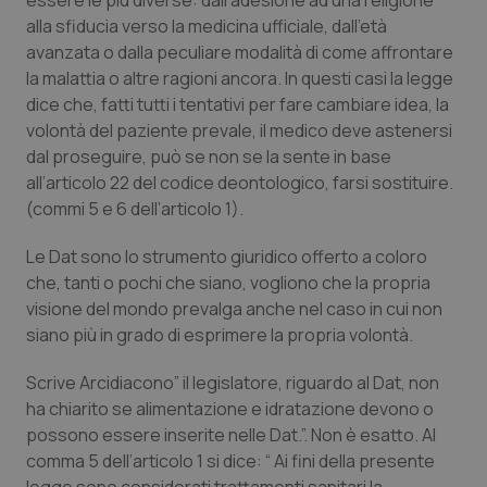
essere le più diverse: dall’adesione ad una religione
alla sfiducia verso la medicina ufficiale, dall’età
Piemonte
HIV
avanzata o dalla peculiare modalità di come affrontare
la malattia o altre ragioni ancora. In questi casi la legge
Provincia Autonoma di Bolzano
Infezioni & Febbre
dice che, fatti tutti i tentativi per fare cambiare idea, la
volontà del paziente prevale, il medico deve astenersi
Provincia Autonoma di Trento
Ipertensione & Scompenso
dal proseguire, può se non se la sente in base
all’articolo 22 del codice deontologico, farsi sostituire.
Puglia
Malattie rare
(commi 5 e 6 dell’articolo 1).
Le Dat sono lo strumento giuridico offerto a coloro
Sardegna
Malattia di Crohn & Rettocolite Ulcerosa
che, tanti o pochi che siano, vogliono che la propria
visione del mondo prevalga anche nel caso in cui non
Sicilia
Neuroscienze & patologie neurodegenerative
siano più in grado di esprimere la propria volontà.
Toscana
Obesità
Scrive Arcidiacono” il legislatore, riguardo al Dat, non
ha chiarito se alimentazione e idratazione devono o
Umbria
Oftalmologia
possono essere inserite nelle Dat.”. Non è esatto. Al
comma 5 dell’articolo 1 si dice: “ Ai fini della presente