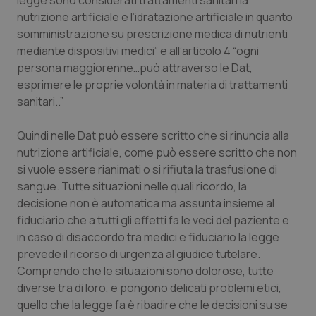
legge sono considerati trattamenti sanitari la
Valle D’Aosta
Oncodermatologia
nutrizione artificiale e l’idratazione artificiale in quanto
somministrazione su prescrizione medica di nutrienti
Veneto
Oncoematologia
mediante dispositivi medici” e all’articolo 4 “ogni
persona maggiorenne…può attraverso le Dat,
Oncologia & Nutrizione
esprimere le proprie volontà in materia di trattamenti
sanitari..”
Psoriasi & pelle
Quindi nelle Dat può essere scritto che si rinuncia alla
Quotidiano Cardiologia
nutrizione artificiale, come può essere scritto che non
si vuole essere rianimati o si rifiuta la trasfusione di
Quotidiano Chirurgia
sangue. Tutte situazioni nelle quali ricordo, la
decisione non è automatica ma assunta insieme al
fiduciario che a tutti gli effetti fa le veci del paziente e
Quotidiano Oncologia
in caso di disaccordo tra medici e fiduciario la legge
prevede il ricorso di urgenza al giudice tutelare.
Quotidiano Pediatria
Comprendo che le situazioni sono dolorose, tutte
diverse tra di loro, e pongono delicati problemi etici,
Rene & patologie urogenitali
quello che la legge fa è ribadire che le decisioni su se