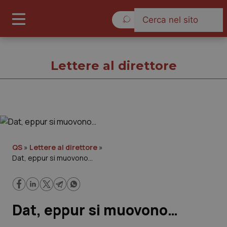
Venerdì 7 Agosto 2026
Lettere al direttore
Lettere al direttore
Cronache
QS
»
Lettere al direttore
»
Dat, eppur si muovono…
Governo e Parlamento
Regioni e Asl
Dat, eppur si muovono…
Lavoro e Professioni