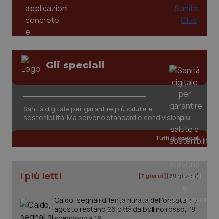
Gli speciali
_ga_KM60CM4NPH
.quotidianosanita.it
1 anno
mes
Sanità digitale per garantire più salute e
sostenibilità. Ma servono standard e condivisione
Tutti gli speciali
I più letti
[7 giorni]
[30 giorni]
Fornitore
/
Nome
Scadenza
Descrizion
Dominio
Nome
Fornitore
/
Dominio
Scadenza
Des
Caldo, segnali di lenta ritirata dell'ondata: il 7
_ga_0VMQEQKQ1N
.quotidianosanita.it
1 anno 1
Questo
agosto restano 26 città da bollino rosso, l'8
mese
cookie
VISITOR_INFO1_LIVE
5 mesi 4
Que
Google LLC
viene
settimane
imp
scendono a 19
.youtube.com