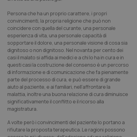
Calabria
Asma & BPCO
Persona che ha un proprio carattere, i propri
Campania
Car-T
convincimenti, la propria religione che può non
coincidere con quella del curante, una personale
esperienza di vita, una personale capacità di
Emilia-Romagna
Colesterolo & coronaropatie
sopportare il dolore, una personale visione di cosa sia
dignitoso o non dignitoso. Nel novanta per cento dei
Friuli Venezia Giulia
Dermatite Atopica
casi il malato si affida ai medici e a chi lo ha in cura e in
questi casi la costruzione del consenso è un percorso
Lazio
Diabete & glucometri
di informazione e di comunicazione che fa pienamente
parte del processo di cura, e può essere di grande
Liguria
Disturbi dell’umore
aiuto al paziente, e ai familiari, nell’affrontare la
malattia, inoltre una buona relazione di cura diminuisce
Lombardia
Dolore
significativamente il conflitto e il ricorso alla
magistratura.
Marche
Donna & Salute
A volte però i convincimenti del paziente lo portano a
rifiutare la proposta terapeutica. Le ragioni possono
Molise
Epatiti