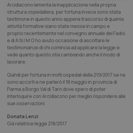
Arcidiacono lamenta la inapplicazione nella propria
struttura ospedaliera, per fortuna invece sono stata
testimone in questo anno appena trascorso di quante
attività formative siano state messe in campo e
proprio recentemente nel convegno annuale del Fadoi
e di A.N.I.M.O ho avuto occasione di ascoltare le
Necessari
Statistici
Marketing
testimonianze di chi comincia ad applicare la legge e
I cookie necessari contribuiscono a rendere fruibile il
vede quanto questo stia cambiando anche il modo di
sito web abilitandone funzionalità di base quali la
lavorare.
navigazione sulle pagine e l'accesso alle aree
protette del sito. Il sito web non è in grado di
funzionare correttamente senza questi cookie.
Quindi per fortuna in molti ospedali della 219/2017 se ne
Nome
Fornitore
/
Dominio
Scaden
sono accorti e ne parlerò il 18 maggio in provincia di
VISITOR_PRIVACY_METADATA
5 mesi
Parma a Borgo Val di Taro dove spero di poter
YouTube
settim
.youtube.com
interloquire con Arcidiacono per meglio rispondere alle
sue osservazioni.
Donata Lenzi
Già relatrice legge 218/2017