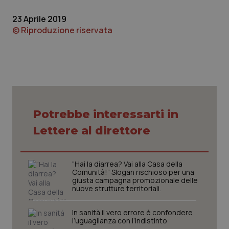
23 Aprile 2019
© Riproduzione riservata
CookieScriptConsent
5 mesi
CookieScript
settim
www.quotidianosanita.it
Potrebbe interessarti in
Lettere al direttore
“Hai la diarrea? Vai alla Casa della
Comunità!” Slogan rischioso per una
giusta campagna promozionale delle
nuove strutture territoriali.
In sanità il vero errore è confondere
tracking-sites-ironfish-
www.quotidianosanita.it
4
l’uguaglianza con l’indistinto
tracking-enable
settim