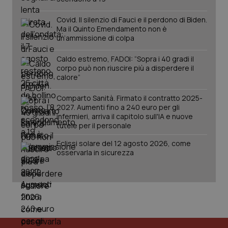
utilizzato
You
da Google
ten
Analytics
Covid. Il silenzio di Fauci e il perdono di Biden.
pre
per
del
Ma il Quinto Emendamento non è
mantener
vid
un’ammissione di colpa
lo stato
inco
della
può
sessione.
det
Caldo estremo, FADOI: “Sopra i 40 gradi il
vis
corpo può non riuscire più a disperdere il
web
uti
calore”
nuo
ver
Comparto Sanità. Firmato il contratto 2025-
dell
You
2027. Aumenti fino a 240 euro per gli
infermieri, arriva il capitolo sull'IA e nuove
__Secure-YNID
.youtube.com
5 mesi 4
Que
tutele per il personale
settimane
imp
You
ten
Eclissi solare del 12 agosto 2026, come
pre
osservarla in sicurezza
del
vid
inco
può
det
vis
web
uti
nuo
ver
dell