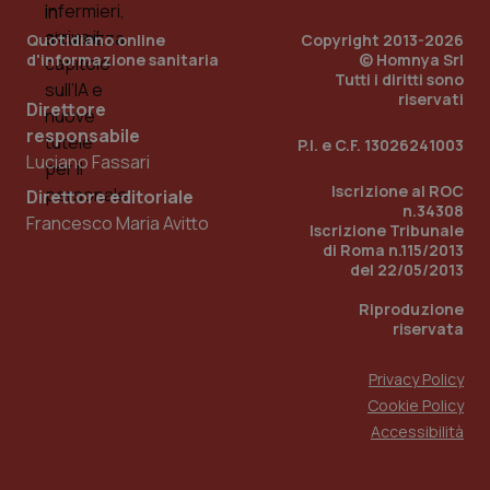
You
Quotidiano online
Copyright 2013-2026
YSC
Sessione
Que
Google LLC
d'informazione sanitaria
© Homnya Srl
imp
.youtube.com
You
Tutti i diritti sono
ten
riservati
vis
Direttore
vid
responsabile
P.I. e C.F. 13026241003
__Secure-
.youtube.com
5 mesi 4
Que
Luciano Fassari
ROLLOUT_TOKEN
settimane
imp
You
Iscrizione al ROC
Direttore editoriale
ges
n.34308
del
Francesco Maria Avitto
e d
Iscrizione Tribunale
per
di Roma n.115/2013
del
del 22/05/2013
ute
tracking-sites-
www.quotidianosanita.it
4
Que
Riproduzione
ironfish-tracking-
settimane
imp
riservata
named-enable
2 giorni
dal
per 
sis
Privacy Policy
sol
ute
Cookie Policy
ide
Wel
Accessibilità