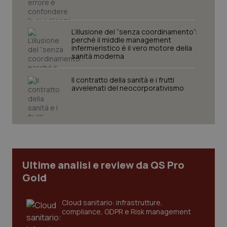
2 gior
L’illusione del “senza coordinamento”:
perché il middle management
tracking-sites-ironfish-
www.quotidianosanita.it
4
infermieristico è il vero motore della
session-id
settim
sanità moderna
2 gior
Il contratto della sanità e i frutti
avvelenati del neocorporativismo
_ga
1 anno
Google LLC
mes
.quotidianosanita.it
Ultime analisi e review da QS Pro
Gold
Cloud sanitario: infrastrutture,
compliance, GDPR e Risk management