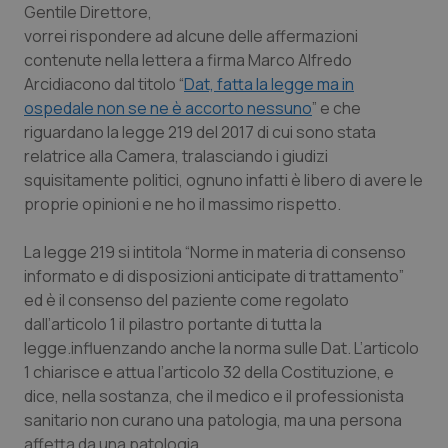
Gentile Direttore,
vorrei rispondere ad alcune delle affermazioni
Scienza e Farmaci
contenute nella lettera a firma
Marco Alfredo
Arcidiacono dal titolo “
Dat, fatta la legge ma in
Studi e Analisi
ospedale non se ne è accorto nessuno
” e che
riguardano la legge 219 del 2017 di cui sono stata
Lettere al direttore
relatrice alla Camera, tralasciando i giudizi
squisitamente politici, ognuno infatti è libero di avere le
Edizioni Regionali
proprie opinioni e ne ho il massimo rispetto.
La legge 219 si intitola “Norme in materia di consenso
QS Pro
informato e di disposizioni anticipate di trattamento”
ed è il consenso del paziente come regolato
Professionisti Sanitari.AI
dall’articolo 1 il pilastro portante di tutta la
legge.influenzando anche la norma sulle Dat. L’articolo
Abruzzo
QS Pro Gold
1 chiarisce e attua l’articolo 32 della Costituzione, e
dice, nella sostanza, che il medico e il professionista
QS Club
Newsletter
Basilicata
Artrite & artrosi
sanitario non curano una patologia, ma una persona
affetta da una patologia.