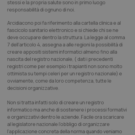
stessi e la propria salute sono in primo luogo
Salute orale & impianti
responsabilità di ognuno di noi.
Sangue & coagulazione
Arcidiacono poi fa riferimento alla cartella clinica e al
fascicolo sanitario elettronico e si chiede chi se ne
deve occupare dentro la struttura. La legge al comma
Tiroide
7 dell’articolo 4, assegna a alle regioni la possibilità di
creare appositi sistemi informatici almeno fino alla
Tumore al seno
nascita del registro nazionale, ( dati i precedenti
registri come per esempio i trapianti non sono molto
Tumore ovarico
ottimista su tempi celeri per un registro nazionale) e
ovviamente, come da loro competenza, tutte le
Tumori del Polmone & Testa Collo
decisioni organizzative.
Tumori gastrointestinali
Non si tratta infatti solo di creare un registro
informatico ma anche di sostenere i processi formativi
Ulcera & Reflusso
e organizzativi dentro le aziende. Facile ora scaricare
al legislatore nazionale l’obbligo di organizzare
l’applicazione concreta della norma quando veniamo
Vaccini