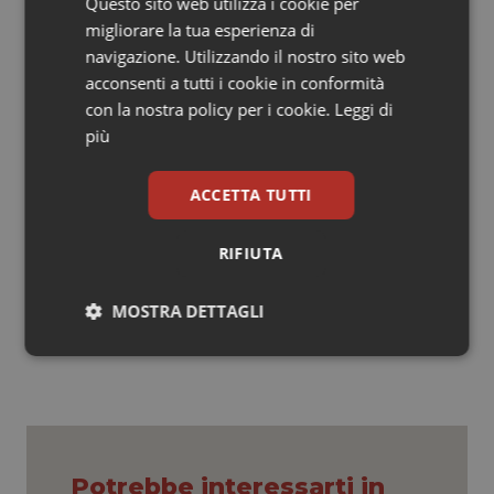
Questo sito web utilizza i cookie per
Dott. Laura Pacifici
migliorare la tua esperienza di
Former head of health and social-care Dept. IFRC for
navigazione. Utilizzando il nostro sito web
South Asia
acconsenti a tutti i cookie in conformità
con la nostra policy per i cookie.
Leggi di
Dott. Maria Gabriella Buzzi
più
Neurologist
Headache Centre and Post-coma Unit
ACCETTA TUTTI
IRCCS Fondazione Santa Lucia
RIFIUTA
08 Marzo 2019
© Riproduzione riservata
MOSTRA DETTAGLI
Necessari
Statistici
Marketing
Potrebbe interessarti in