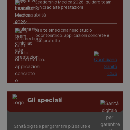
Leadership Medica 2026: guidare team
clinici ad alte prestazioni
_ga
1 anno
Google LLC
mes
.quotidianosanita.it
AI e telemedicina nello studio
odontoiatrico: applicazioni concrete e
uso protetto
Gli speciali
Sanità digitale per garantire più salute e