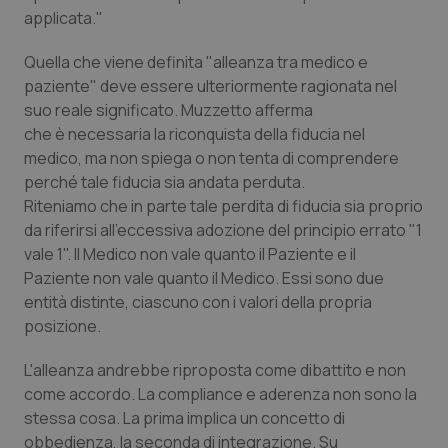
Valle D’Aosta
Oncodermatologia
applicata."
Veneto
Oncoematologia
Quella che viene definita "alleanza tra medico e
paziente" deve essere ulteriormente ragionata nel
Oncologia & Nutrizione
suo reale significato. Muzzetto afferma
che è necessaria la riconquista della fiducia nel
medico, ma non spiega o non tenta di comprendere
Psoriasi & pelle
perché tale fiducia sia andata perduta.
Riteniamo che in parte tale perdita di fiducia sia proprio
Quotidiano Cardiologia
da riferirsi all'eccessiva adozione del principio errato "1
vale 1". Il Medico non vale quanto il Paziente e il
Quotidiano Chirurgia
Paziente non vale quanto il Medico. Essi sono due
entità distinte, ciascuno con i valori della propria
Quotidiano Oncologia
posizione.
Quotidiano Pediatria
L'alleanza andrebbe riproposta come dibattito e non
come accordo. La compliance e aderenza non sono la
stessa cosa. La prima implica un concetto di
Rene & patologie urogenitali
obbedienza, la seconda di integrazione. Su