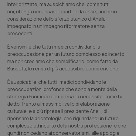
interiorizzate, ma auspichiamo che, come tutti
Calabria
Asma & BPCO
noi, ritenga necessario ripartire da esse, anche in
considerazione dello sforzo titanico di Anelli,
Campania
Car-T
impegnato in un impegno riformatore senza
precedenti.
Emilia-Romagna
Colesterolo & coronaropatie
È verisimile che tutti i medici condividano la
Friuli Venezia Giulia
Dermatite Atopica
preoccupazione per un futuro complesso ed incerto
ma non crediamo che semplificarlo, come fatto da
Lazio
Diabete & glucometri
Bussetti, lo renda di più accessibile comprensione.
È auspicabile che tutti i medici condividano le
Liguria
Disturbi dell’umore
preoccupazioni profonde che sono a monte della
strategia Fnomceo compresa la necessità come ha
Lombardia
Dolore
detto Trento al massimo livello di elaborazione
culturale, e a più riprese il presidente Anelli, di
Marche
Donna & Salute
ripensare la deontologia, che riguardano un futuro
complesso ed incerto della nostra professione e che
Molise
Epatiti
quindi non cedano ai conservatorismi, alle apologie