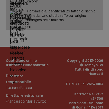
calore”
Fibromialgia. Identificati 26 fattori di rischio
_ga_KM60CM4NPH
.quotidianosanita.it
1 anno
genetici. Uno studio rafforza l’origine
mes
biologica della malattia
Quotidiano online
Copyright 2013-2026
Fornitore
/
Nome
Scadenza
Descrizion
d'informazione sanitaria
© Homnya Srl
Dominio
Nome
Fornitore
/
Dominio
Scadenza
Des
Tutti i diritti sono
_ga_0VMQEQKQ1N
.quotidianosanita.it
1 anno 1
Questo
riservati
Direttore
mese
cookie
VISITOR_INFO1_LIVE
5 mesi 4
Que
Google LLC
viene
settimane
imp
.youtube.com
responsabile
utilizzato
You
P.I. e C.F. 13026241003
da Google
ten
Luciano Fassari
Analytics
pre
per
del
Iscrizione al ROC
Direttore editoriale
mantener
vid
n.34308
lo stato
inco
Francesco Maria Avitto
Iscrizione Tribunale
della
può
sessione.
det
di Roma n.115/2013