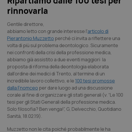
Ripartiamo dalle 100 tesi per
rinnovarla
Scienza e Farmaci
Gentile direttore,
Studi e Analisi
abbiamo letto con grande interesse l'
articolo di
Pierantonio Muzzetto
perché ci invita a riflettere una
Lettere al direttore
volta di più sul problema deontologico. Sicuramente
nei confronti della crisi della professione medica,
Edizioni Regionali
abbiamo già assistito a due eventi maggiori: la
proposta di riforma della deontologia elaborata
dall’ordine dei medici di Trento, al termine di un
QS Pro
incredibile lavoro collettivo, e le
100 tesi promosse
dalla Fnomceo
per dare luogo ad una discussione
Professionisti Sanitari.AI
corale al fine di organizzare gli stati generali (v. “Le 100
tesi per gli Stati Generali della professione medica.
Abruzzo
QS Pro Gold
Solo filosofia? Ben venga!”, G, Delvecchio, Quotidiano
Sanità, 18.02.19).
QS Club
Newsletter
Basilicata
Artrite & artrosi
Muzzetto non le cita poiché probabilmente le ha