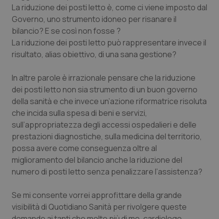
Calabria
Asma & BPCO
La riduzione dei posti letto è, come ci viene imposto dal
Governo, uno strumento idoneo per risanare il
bilancio? E se così non fosse ?
Campania
Car-T
La riduzione dei posti letto può rappresentare invece il
risultato, alias obiettivo, di una sana gestione?
Emilia-Romagna
Colesterolo & coronaropatie
In altre parole è irrazionale pensare che la riduzione
Friuli Venezia Giulia
Dermatite Atopica
dei posti letto non sia strumento di un buon governo
della sanità e che invece un’azione riformatrice risoluta
Lazio
Diabete & glucometri
che incida sulla spesa di beni e servizi,
sull’appropriatezza degli accessi ospedalieri e delle
Liguria
Disturbi dell’umore
prestazioni diagnostiche, sulla medicina del territorio,
possa avere come conseguenza oltre al
Lombardia
Dolore
miglioramento del bilancio anche la riduzione del
numero di posti letto senza penalizzare l’assistenza?
Marche
Donna & Salute
Se mi consente vorrei approfittare della grande
visibilità di Quotidiano Sanità per rivolgere queste
Molise
Epatiti
domande ai tanti che molto più di me, cardiologo,