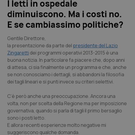
I letti in ospedale
diminuiscono. Ma i costi no.
Scienza e Farmaci
E se cambiassimo politiche?
Studi e Analisi
Gentile Direttore,
Lettere al direttore
la presentazione da parte del
presidente del Lazio
Zingaretti
dei programmi operativi 2013-2015 è una
buona notizia. In particolare fa piacere che, dopo anni
Edizioni Regionali
di attesa, ci sia finalmente un programma e che, anche
se non conosciamo i dettagli, si abbandoni la filosofia
QS Pro
dei tagli lineari e si punti invece su criteri selettivi.
Professionisti Sanitari.AI
C’è però anche una preoccupazione. Ancora una
volta, non per scelta della Regione ma per imposizione
Abruzzo
QS Pro Gold
governativa, quando si parla di tagli il primo bersaglio
sono i posti letto.
QS Club
Newsletter
Basilicata
Artrite & artrosi
E allora recenti esperienze molto negative mi
suggeriscono qualche domanda.