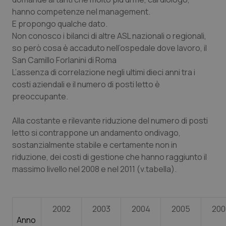
hanno competenze nel management.
Piemonte
HIV
E propongo qualche dato.
Non conosco i bilanci di altre ASL nazionali o regionali,
Provincia Autonoma di Bolzano
Infezioni & Febbre
so però cosa è accaduto nell’ospedale dove lavoro, il
San Camillo Forlanini di Roma
Provincia Autonoma di Trento
Ipertensione & Scompenso
L’assenza di correlazione negli ultimi dieci anni tra i
costi aziendali e il numero di posti letto è
Puglia
Malattie rare
preoccupante.
Alla costante e rilevante riduzione del numero di posti
Sardegna
Malattia di Crohn & Rettocolite Ulcerosa
letto si contrappone un andamento ondivago,
sostanzialmente stabile e certamente non in
Sicilia
Neuroscienze & patologie neurodegenerative
riduzione, dei costi di gestione che hanno raggiunto il
massimo livello nel 2008 e nel 2011 (v.tabella).
Toscana
Obesità
Umbria
Oftalmologia
2002
2003
2004
2005
200
Anno