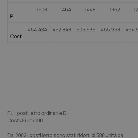
Valle D’Aosta
Oncodermatologia
1608
1464
1448
1362
1
P.L.
Veneto
Oncoematologia
454.484
492.848
505.635
465.958
464.
Oncologia & Nutrizione
Costi
Psoriasi & pelle
Quotidiano Cardiologia
Quotidiano Chirurgia
Quotidiano Oncologia
Quotidiano Pediatria
P.L.: posti letto ordinari e DH
Costi: Euro/000
Rene & patologie urogenitali
Dal 2002 i posti letto sono stati ridotti di 588 unità da