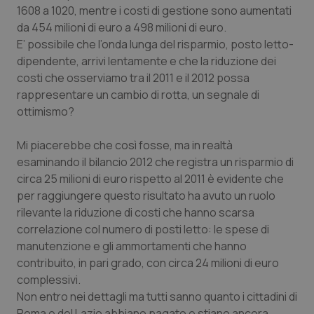
1608 a 1020, mentre i costi di gestione sono aumentati
Salute orale & impianti
da 454 milioni di euro a 498 milioni di euro.
E’ possibile che l’onda lunga del risparmio, posto letto-
Sangue & coagulazione
dipendente, arrivi lentamente e che la riduzione dei
costi che osserviamo tra il 2011 e il 2012 possa
Tiroide
rappresentare un cambio di rotta, un segnale di
ottimismo?
Tumore al seno
Mi piacerebbe che così fosse, ma in realtà
Tumore ovarico
esaminando il bilancio 2012 che registra un risparmio di
circa 25 milioni di euro rispetto al 2011 è evidente che
per raggiungere questo risultato ha avuto un ruolo
Tumori del Polmone & Testa Collo
rilevante la riduzione di costi che hanno scarsa
correlazione col numero di posti letto: le spese di
Tumori gastrointestinali
manutenzione e gli ammortamenti che hanno
contribuito, in pari grado, con circa 24 milioni di euro
Ulcera & Reflusso
complessivi.
Non entro nei dettagli ma tutti sanno quanto i cittadini di
Vaccini
Roma e del Lazio abbiano pagato e stiano ancora