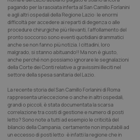
pagando per la rasoiata inferta al San Camillo Forlanini
e agli altri ospedali della Regione Lazio: le enormi
difficoltà per accedere ai reparti di degenza o alle
procedure chirurgiche più rilevanti, l’affollamento del
pronto soccorso sono eventi quotidiani drammatici
anche se non fanno più notizia. I cittadini, loro
malgrado, si stanno abituando!! Ma non è giusto,
anche perché non possiamo ignorare le segnalazioni
della Corte dei Conti relative a gravissimi illeciti nel
settore della spesa sanitaria del Lazio.
La recente storia del San Camillo Forlanini di Roma
rappresenta un’eccezione o anche in altri ospedali,
grandi o piccoli, è stata documentata la scarsa
correlazione tra costi di gestione e numero di posti
letto? Sono note a tutti ad esempio le criticità del
bilancio della Campania, certamente non imputabili ad
un eccesso di posti letto: è infatti la regione che in