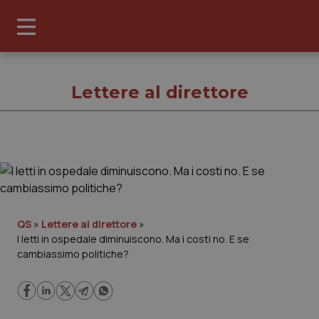
Lettere al direttore
Lettere 
Cronache
QS
»
Lettere al direttore
»
I letti in ospedale diminuiscono. Ma i costi no. E se
Governo e Parlamento
cambiassimo politiche?
Regioni e Asl
Lavoro e Professioni