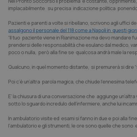
Nei Pronto Soccorso il problema è costante, opprimente, pe
implacabilmente su precisa indicazione politica ponendo l’
Pazienti e parenti a volte si ribellano, scrivono agli uffic
assalgono il personale del 118 come a Napoli in questi gior
“Il tuo paziente viene in Rianimazione ma devo mandare fuor
prendersi delle responsabilità che esulano dal medico, vann
poco o nulla, però alla fine se qualcosa andrà male la res
Qualcuno, in quel momento distante, si premurerà si dire “
Poi c’è un’altra parola magica, che chiude l’ennesima telef
E’ la chiusura di una conversazione che aggiunge un’altra v
sotto lo sguardo incredulo dell’infermiere, anche lui incamm
In ambulatorio visite ed esami si fanno in due e poi alla fi
l’ambulatorio e gli strumenti, le ore sono quelle che sono 