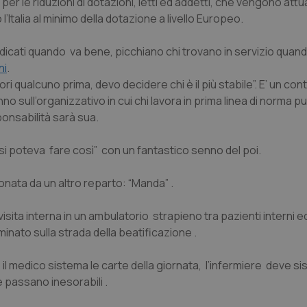
r le riduzioni di dotazioni, letti ed addetti, che vengono att
Italia al minimo della dotazione a livello Europeo.
i dedicati quando va bene, picchiano chi trovano in servizio quan
ni
.
i qualcuno prima, devo decidere chi è il più stabile”. E’ un con
o sull’organizzativo in cui chi lavora in prima linea di norma p
ponsabilità sarà sua.
si poteva fare così” con un fantastico senno del poi.
onata da un altro reparto: “Manda” .
isita interna in un ambulatorio strapieno tra pazienti interni e
inato sulla strada della beatificazione .
ne il medico sistema le carte della giornata, l’infermiere deve s
e passano inesorabili .