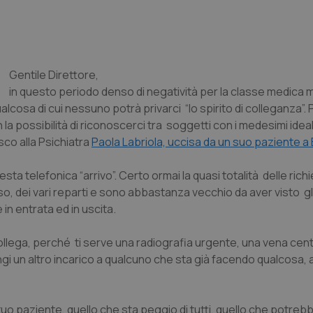
Gentile Direttore
,
in questo periodo denso di negatività per la classe medica 
ualcosa di cui nessuno potrà privarci “lo spirito di colleganza”
 la possibilità di riconoscerci tra soggetti con i medesimi ideali
co alla Psichiatra
Paola Labriola, uccisa da un suo paziente a 
ta telefonica “arrivo”. Certo ormai la quasi totalità delle rich
o, dei vari reparti e sono abbastanza vecchio da aver visto gli
cee in entrata ed in uscita.
collega, perché ti serve una radiografia urgente, una vena cent
ungi un altro incarico a qualcuno che sta già facendo qualcosa, 
o paziente, quello che sta peggio di tutti, quello che potreb