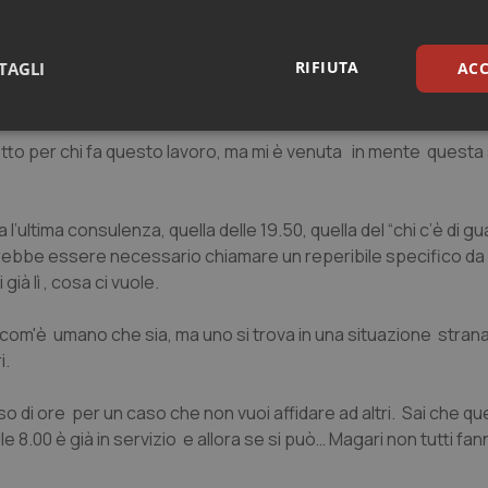
 di servizio e fa tutto e ben oltre.
RIFIUTA
TAGLI
ACC
ale su problemi di norma più difficili della media da cui disce
 e responsabilità.
sari
Statistici
Mar
etto per chi fa questo lavoro, ma mi è venuta in mente questa s
va l’ultima consulenza, quella delle 19.50, quella del “chi c’è di 
otrebbe essere necessario chiamare un reperibile specifico d
già lì , cosa ci vuole.
Necessari
Statistici
Marketing
tribuiscono a rendere fruibile il sito web abilitandone funzionalità di base quali la nav
, com'è umano che sia, ma uno si trova in una situazione strana
protette del sito. Il sito web non è in grado di funzionare correttamente senza questi coo
i.
Fornitore
/
Dominio
Scadenza
Descrizione
o di ore per un caso che non vuoi affidare ad altri. Sai che qu
METADATA
5 mesi 4
Questo cookie viene utilizzato p
YouTube
settimane
scelte di consenso e privacy dell'
.youtube.com
e 8.00 è già in servizio e allora se si può… Magari non tutti fa
interazione con il sito. Registra i
del visitatore riguardo a varie pol
impostazioni sulla privacy, garan
preferenze siano onorate nelle se