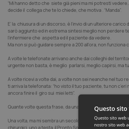
“Mi hanno detto che siete già pieni ma mi potresti vedere…” 
decide il collega che te lo chiede, che motiva . “Manda”.
E’ la chiusura di un discorso, è l’invio di un ulteriore caric
sarò aggiunto ed in estrema sintesi meglio non perdere temp
l’infermiere che aspetta ed il paziente da vedere.
Ma non si può guidare sempre a 200 all’ora, non funziona c
A volte le telefonate arrivano anche dai colleghi del terri
urgente non basta, è meglio parlarsi, meglio capirsi, ma 
A volte ricevi a volte dai, a volte non sei neanche nel tuo 
ti arriva la telefonata: “ho visto il tuo paziente, tu non c’
ancora finire il giro sui miei letti”.
Quante volte questa frase, da una parte e dall’altra. Niente
Questo sito 
Questo sito web ut
Una volta, ma mi sembra un secolo fa, da me in chirurgia c’er
nostro sito web ac
chirurgici, uno a testa il Pronto Soccorso.