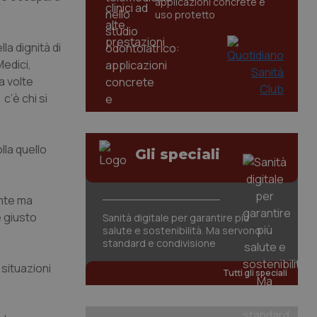
applicazioni concrete e
uso protetto
la dignità di
Medici,
a volte
c’è chi si
lla quello
Gli speciali
ente ma
è giusto
Sanità digitale per garantire più
salute e sostenibilità. Ma servono
standard e condivisione
 situazioni
Tutti gli speciali