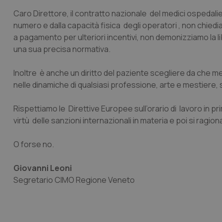
Caro Direttore, il contratto nazionale del medici ospedalier
CookieScriptConse
numero e dalla capacità fisica degli operatori , non chiedia
a pagamento per ulteriori incentivi, non demonizziamo la li
una sua precisa normativa.
tracking-sites-ironf
tracking-enable
Inoltre è anche un diritto del paziente scegliere da che
nelle dinamiche di qualsiasi professione, arte e mestiere, s
tracking-sites-ironf
session-id
Rispettiamo le Direttive Europee sull’orario di lavoro in pr
_ga
virtù delle sanzioni internazionali in materia e poi si ragion
O forse no.
Giovanni Leoni
Segretario CIMO Regione Veneto
PHPSESSID