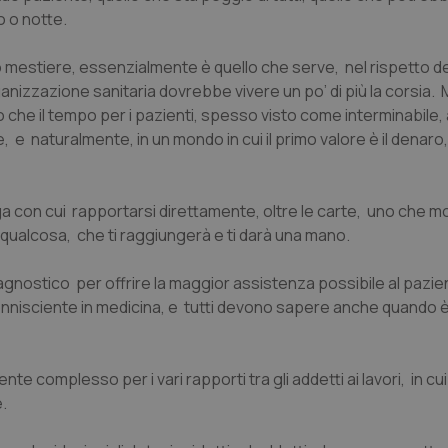
o o notte.
 mestiere, essenzialmente è quello che serve, nel rispetto del
rganizzazione sanitaria dovrebbe vivere un po’ di più la corsia. 
to che il tempo per i pazienti, spesso visto come interminabile, 
 e naturalmente, in un mondo in cui il primo valore è il denaro, 
ga con cui rapportarsi direttamente, oltre le carte, uno che mo
qualcosa, che ti raggiungerà e ti darà una mano.
gnostico per offrire la maggior assistenza possibile al pazi
onnisciente in medicina, e tutti devono sapere anche quando 
 complesso per i vari rapporti tra gli addetti ai lavori, in cui
.