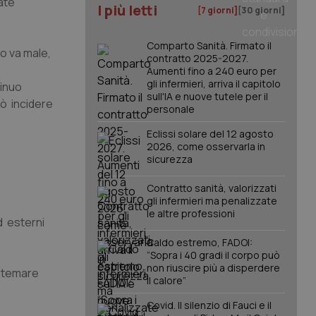
uate
I più letti
[7 giorni]
[30 giorni]
Comparto Sanità. Firmato il
do va male,
contratto 2025-2027.
Aumenti fino a 240 euro per
gli infermieri, arriva il capitolo
tinuo
sull'IA e nuove tutele per il
uò incidere
personale
Eclissi solare del 12 agosto
2026, come osservarla in
sicurezza
Contratto sanità, valorizzati
gli infermieri ma penalizzate
le altre professioni
d esterni
Caldo estremo, FADOI:
“Sopra i 40 gradi il corpo può
non riuscire più a disperdere
istemare
il calore”
Covid. Il silenzio di Fauci e il