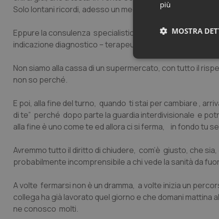
più
Solo lontani ricordi, adesso un medico da solo ha il telefono
MOSTRA DET
Eppure la consulenza specialistica è un processo intellettu
indicazione diagnostico – terapeutica con precise finalità
Neces
Non siamo alla cassa di un supermercato, con tutto il risp
non so perché.
E poi, alla fine del turno, quando ti stai per cambiare , arri
di te” perché dopo parte la guardia interdivisionale e p
alla fine è uno come te ed allora ci si ferma, in fondo tu sei 
I cookie necessari con
Avremmo tutto il diritto di chiudere, com’è giusto, che sia
e l'accesso alle aree 
probabilmente incomprensibile a chi vede la sanità da fuor
Nome
A volte fermarsi non è un dramma, a volte inizia un percors
VISITOR_PRIVACY_
collega ha già lavorato quel giorno e che domani mattina all
ne conosco molti.