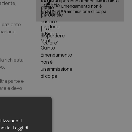
perdono di Biden. Ma il Quinto
aziente,
Emendamento non è
un’ammissione di colpa
il paziente
parlano ,
la richiesta
po.
ltra parte e
 fare e devo
ilizzando il
 medici chi i
cookie.
Leggi di