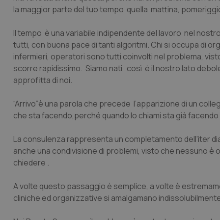
la maggior parte del tuo tempo quella mattina, pomeriggi
Il tempo è una variabile indipendente del lavoro nel nostro
tutti, con buona pace di tanti algoritmi. Chi si occupa di o
infermieri, operatori sono tutti coinvolti nel problema, vis
scorre rapidissimo. Siamo nati così è il nostro lato debole,
approfitta di noi.
“Arrivo”è una parola che precede l’apparizione di un colle
che sta facendo,perché quando lo chiami sta già facendo 
La consulenza rappresenta un completamento dell'iter dia
anche una condivisione di problemi, visto che nessuno è 
chiedere .
A volte questo passaggio è semplice, a volte è estremamente
cliniche ed organizzative si amalgamano indissolubilmente