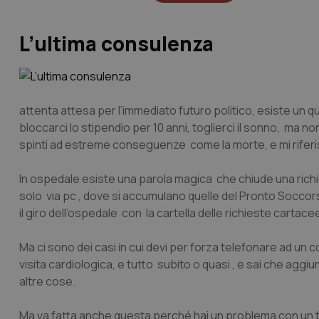
L’ultima consulenza
attenta attesa per l’immediato futuro politico, esiste un q
bloccarci lo stipendio per 10 anni, toglierci il sonno, ma non
spinti ad estreme conseguenze come la morte, e mi riferis
In ospedale esiste una parola magica che chiude una richies
solo via pc , dove si accumulano quelle del Pronto Soccors
il giro dell’ospedale con la cartella delle richieste carta
Ma ci sono dei casi in cui devi per forza telefonare ad un 
visita cardiologica, e tutto subito o quasi , e sai che aggi
altre cose.
Ma va fatta anche questa perché hai un problema con un tu