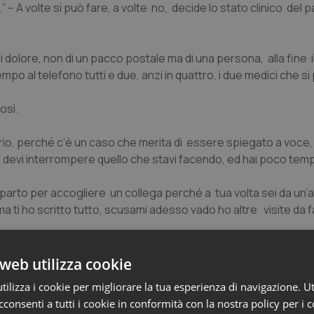
– A volte si può fare, a volte no, decide lo stato clinico del p
o di dolore, non di un pacco postale ma di una persona, alla fine 
o al telefono tutti e due, anzi in quattro, i due medici che si 
osì.
torio, perché c’è un caso che merita di essere spiegato a voce, 
tu devi interrompere quello che stavi facendo, ed hai poco tem
reparto per accogliere un collega perché a tua volta sei da un’a
eri ma ti ho scritto tutto, scusami adesso vado ho altre visite da
 convenevoli, solo discorsi tecnici.
web utilizza cookie
ilizza i cookie per migliorare la tua esperienza di navigazione. Ut
ano i consulenti di reparto, chi era di turno si faceva i reparti
consenti a tutti i cookie in conformità con la nostra policy per i 