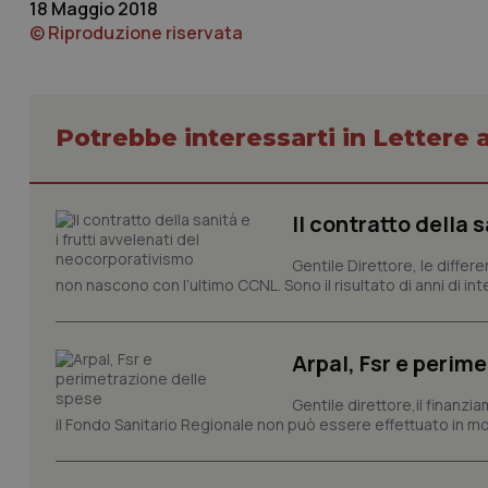
18 Maggio 2018
© Riproduzione riservata
_ga_KM60CM4NPH
Potrebbe interessarti in Lettere a
Nome
Nome
VISITOR_INFO1_LIV
_ga_0VMQEQKQ1N
Il contratto della 
Gentile Direttore, le differ
__Secure-YNID
non nascono con l’ultimo CCNL. Sono il risultato di anni di interv
Arpal, Fsr e perim
YSC
Gentile direttore,il finanz
__Secure-
il Fondo Sanitario Regionale non può essere effettuato in mod
ROLLOUT_TOKEN
tracking-sites-