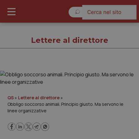
Domenica 9 Agosto 2026
Lettere al direttore
Lettere al direttore
Cronache
QS
»
Lettere al direttore
»
Obbligo soccorso animali. Principio giusto. Ma servono le
Governo e Parlamento
linee organizzative
Regioni e Asl
Lavoro e Professioni