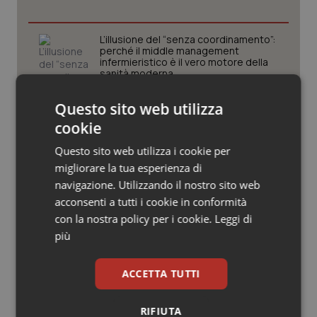
Valle D’Aosta
Oncodermatologia
Veneto
Oncoematologia
L’illusione del “senza coordinamento”:
perché il middle management
infermieristico è il vero motore della
sanità moderna
Oncologia & Nutrizione
Questo sito web utilizza
In sanità il vero errore è confondere
Psoriasi & pelle
l’uguaglianza con l’indistinto
cookie
Quotidiano Cardiologia
Questo sito web utilizza i cookie per
migliorare la tua esperienza di
“Hai la diarrea? Vai alla Casa della
navigazione. Utilizzando il nostro sito web
Quotidiano Chirurgia
Comunità!” Slogan rischioso per una
giusta campagna promozionale delle
acconsenti a tutti i cookie in conformità
nuove strutture territoriali.
con la nostra policy per i cookie.
Leggi di
Quotidiano Oncologia
più
Il contratto della sanità e i frutti
avvelenati del neocorporativismo
Quotidiano Pediatria
ACCETTA TUTTI
Rene & patologie urogenitali
RIFIUTA