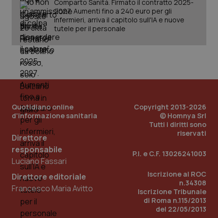
Comparto Sanità. Firmato il contratto 2025-
2027. Aumenti fino a 240 euro per gli
infermieri, arriva il capitolo sull'IA e nuove
tutele per il personale
Quotidiano online
Copyright 2013-2026
d'informazione sanitaria
© Homnya Srl
Tutti i diritti sono
riservati
Direttore
responsabile
P.I. e C.F. 13026241003
Luciano Fassari
PHPSESSID
Sessio
PHP.net
Iscrizione al ROC
Direttore editoriale
www.quotidianosanita.it
n.34308
Francesco Maria Avitto
Iscrizione Tribunale
di Roma n.115/2013
del 22/05/2013