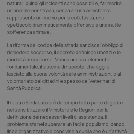
naturali: quindi gli incidenti sono possibili e, far morire
Calabria
Asma & BPCO
un animale per strada, senza alcuna assistenza,
rappresenta un rischio per la collettività, uno
Campania
Car-T
spettacolo drammaticamente offensivo e una inutile
sofferenza animale.
Emilia-Romagna
Colesterolo & coronaropatie
La riforma del codice della strada sancisce l’obbligo di
Friuli Venezia Giulia
Dermatite Atopica
richiedere soccorso, il decreto definisce i mezzi e le
modalità di soccorso. Manca ancora l’elemento
Lazio
Diabete & glucometri
fondamentale, il sistema di risposta, che oggi è
lasciato alla buona volontà delle amministrazioni, o al
volontariato dei cittadini e spesso dei Veterinari di
Liguria
Disturbi dell’umore
Sanità Pubblica.
Lombardia
Dolore
Il nostro Sindacato si è da tempo fatto parte diligente
nel sensibilizzare il Ministero e le Regioni per la
Marche
Donna & Salute
definizione dei necessari livelli di assistenza. Il
problema sta nel superare un facile populismo, dando
Molise
Epatiti
linee organizzative e condivise a quella che è un’attività