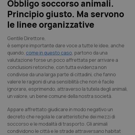
Obbligo soccorso animali.
Principio giusto. Ma servono
Scienza e Farmaci
le linee organizzative
Studi e Analisi
Gentile Direttore,
Lettere al direttore
è sempre importante dare voce a tutte le idee, anche
quando,
come in questo caso
, partono da una
valutazione forse un poco affrettata per arrivare a
Edizioni Regionali
conclusioni retoriche, con tutta evidenza non
condivise da una larga parte di cittadini, che fanno
QS Pro
valere le ragioni di una sensibilità che non è facile
ignorare, esprimendo, attraverso la tutela degli animali,
Professionisti Sanitari.AI
un valore, un bene comune della nostra società.
Abruzzo
QS Pro Gold
Appare affrettato giudicare in modo negativo un
decreto che regola le caratteristiche dei mezzi di
QS Club
Newsletter
Basilicata
Artrite & artrosi
soccorso e le modalità di trasporto. Gli animali
condividono le città e le strade attraversano habitat