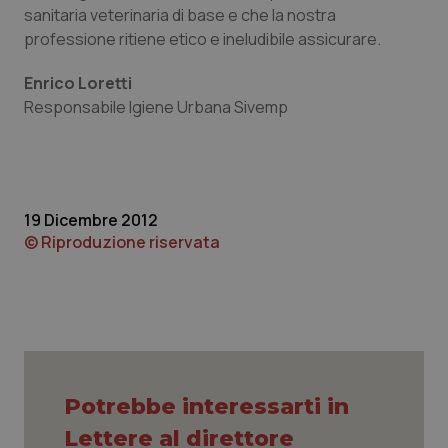
sanitaria veterinaria di base e che la nostra
Piemonte
HIV
professione ritiene etico e ineludibile assicurare.
Enrico Loretti
Provincia Autonoma di Bolzano
Infezioni & Febbre
Responsabile Igiene Urbana Sivemp
Provincia Autonoma di Trento
Ipertensione & Scompenso
Puglia
Malattie rare
19 Dicembre 2012
© Riproduzione riservata
Sardegna
Malattia di Crohn & Rettocolite Ulcerosa
Sicilia
Neuroscienze & patologie neurodegenerative
Toscana
Obesità
Umbria
Oftalmologia
Potrebbe interessarti in
Lettere al direttore