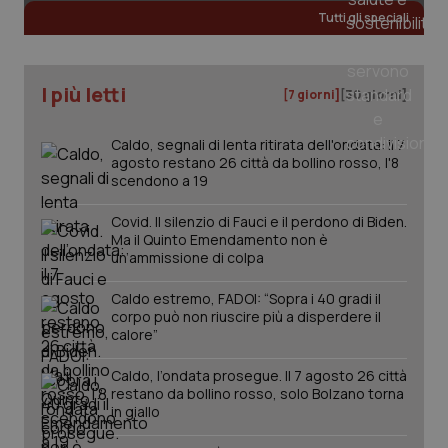
Tutti gli speciali
tracking-sites-ironfish-
www.quotidianosanita.it
4
tracking-enable
settim
I più letti
[7 giorni]
[30 giorni]
2 gior
Caldo, segnali di lenta ritirata dell'ondata: il 7
agosto restano 26 città da bollino rosso, l'8
scendono a 19
tracking-sites-ironfish-
www.quotidianosanita.it
4
session-id
settim
2 gior
Covid. Il silenzio di Fauci e il perdono di Biden.
Ma il Quinto Emendamento non è
un’ammissione di colpa
_ga
1 anno
Google LLC
Caldo estremo, FADOI: “Sopra i 40 gradi il
mes
.quotidianosanita.it
corpo può non riuscire più a disperdere il
calore”
Caldo, l’ondata prosegue. Il 7 agosto 26 città
restano da bollino rosso, solo Bolzano torna
in giallo