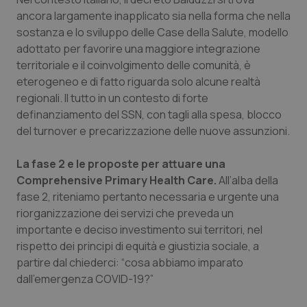
Valle D’Aosta
Oncodermatologia
ancora largamente inapplicato sia nella forma che nella
sostanza e lo sviluppo delle Case della Salute, modello
Veneto
Oncoematologia
adottato per favorire una maggiore integrazione
territoriale e il coinvolgimento delle comunità, è
Oncologia & Nutrizione
eterogeneo e di fatto riguarda solo alcune realtà
regionali. Il tutto in un contesto di forte
Psoriasi & pelle
definanziamento del SSN, con tagli alla spesa, blocco
del turnover e precarizzazione delle nuove assunzioni.
Quotidiano Cardiologia
La fase 2 e le proposte per attuare una
Quotidiano Chirurgia
Comprehensive Primary Health Care.
All’alba della
fase 2, riteniamo pertanto necessaria e urgente una
riorganizzazione dei servizi che preveda un
Quotidiano Oncologia
importante e deciso investimento sui territori, nel
rispetto dei principi di equità e giustizia sociale, a
Quotidiano Pediatria
partire dal chiederci:
“cosa abbiamo imparato
dall’emergenza COVID-19?”
Rene & patologie urogenitali