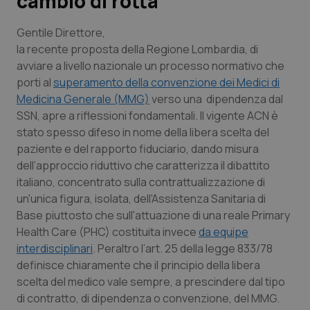
cambio di rotta
Scienza e Farmaci
Gentile Direttore,
la recente proposta della Regione Lombardia, di
avviare a livello nazionale un processo normativo che
Studi e Analisi
porti al
superamento della convenzione dei Medici di
Medicina Generale (MMG)
verso una dipendenza dal
Lettere al direttore
SSN, apre a riflessioni fondamentali. Il vigente ACN è
stato spesso difeso in nome della libera scelta del
Edizioni Regionali
paziente e del rapporto fiduciario, dando misura
dell’approccio riduttivo che caratterizza il dibattito
QS Pro
italiano, concentrato sulla contrattualizzazione di
un'unica figura, isolata, dell'Assistenza Sanitaria di
Professionisti Sanitari.AI
Base piuttosto che sull'attuazione di una reale Primary
Health Care (PHC) costituita invece
da equipe
Abruzzo
QS Pro Gold
interdisciplinari
. Peraltro l’art. 25 della legge 833/78
definisce chiaramente che il
principio della libera
QS Club
Newsletter
scelta
del medico vale sempre, a prescindere dal tipo
Basilicata
Artrite & artrosi
di contratto, di dipendenza o convenzione, del MMG.