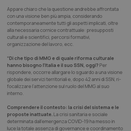
Calabria
Asma & BPCO
Appare chiaro che la questione andrebbe affrontata
con una visione ben più ampia, considerando
Campania
Car-T
contemporaneamente tutti gli aspetti implicati, oltre
alla necessaria cornice contrattuale: presupposti
Emilia-Romagna
Colesterolo & coronaropatie
culturali e scientifici, percorsi formativi,
organizzazione del lavoro, ecc.
Friuli Venezia Giulia
Dermatite Atopica
“Di che tipo di MMG e di quale riforma culturale
Lazio
Diabete & glucometri
hanno bisogno l’Italia e il suo SSN, oggi?
Per
rispondere, occorre allargare lo sguardo a una visione
globale dei servizi territoriali e, dopo 42 anni di SSN, ri-
Liguria
Disturbi dell’umore
focalizzare l’attenzione sul ruolo del MMG al suo
interno.
Lombardia
Dolore
Comprendere il contesto: la crisi del sistema e le
Marche
Donna & Salute
proposte inattuate.
La crisi sanitaria e sociale
determinata dall’emergenza COVID-19 ha messo in
Molise
Epatiti
luce la totale assenza di governance e coordinamento