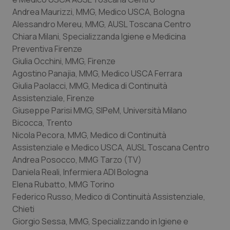
Andrea Maurizzi, MMG, Medico USCA, Bologna
Alessandro Mereu, MMG, AUSL Toscana Centro
Chiara Milani, Specializzanda Igiene e Medicina
Preventiva Firenze
Giulia Occhini, MMG, Firenze
Agostino Panajia, MMG, Medico USCA Ferrara
Giulia Paolacci, MMG, Medica di Continuità
Assistenziale, Firenze
Giuseppe Parisi MMG, SIPeM, Università Milano
Bicocca, Trento
Nicola Pecora, MMG, Medico di Continuità
Assistenziale e Medico USCA, AUSL Toscana Centro
CookieScriptConsent
5 mesi
CookieScript
Andrea Posocco, MMG Tarzo (TV)
settim
www.quotidianosanita.it
Daniela Reali, Infermiera ADI Bologna
Elena Rubatto, MMG Torino
Federico Russo, Medico di Continuità Assistenziale,
Chieti
Giorgio Sessa, MMG, Specializzando in Igiene e