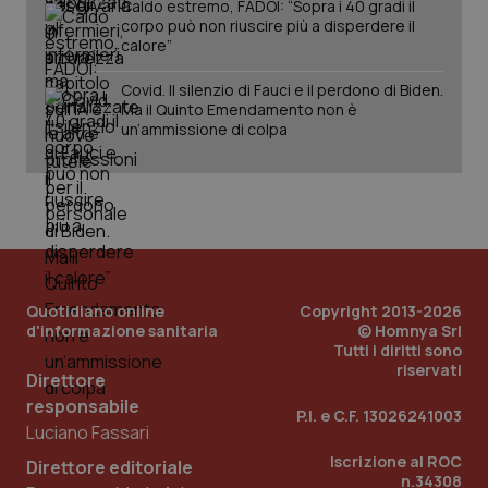
Caldo estremo, FADOI: “Sopra i 40 gradi il
sis
corpo può non riuscire più a disperdere il
sol
ute
calore”
ide
Wel
Covid. Il silenzio di Fauci e il perdono di Biden.
Ma il Quinto Emendamento non è
un’ammissione di colpa
Quotidiano online
Copyright 2013-2026
d'informazione sanitaria
© Homnya Srl
Tutti i diritti sono
riservati
Direttore
responsabile
P.I. e C.F. 13026241003
Luciano Fassari
Iscrizione al ROC
Direttore editoriale
n.34308