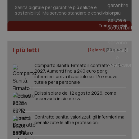
inco
Sanità digitale per garantire più salute e
può
det
sostenibilità. Ma servono standard e condivisione
vis
web
uti
Tutti gli speciali
nuo
ver
dell
You
I più letti
[7 giorni]
[30 giorni]
YSC
Sessione
Que
Google LLC
imp
.youtube.com
You
ten
Comparto Sanità. Firmato il contratto 2025-
vis
2027. Aumenti fino a 240 euro per gli
vid
infermieri, arriva il capitolo sull'IA e nuove
__Secure-
.youtube.com
5 mesi 4
Que
tutele per il personale
ROLLOUT_TOKEN
settimane
imp
You
Eclissi solare del 12 agosto 2026, come
ges
osservarla in sicurezza
del
e d
per
del
ute
Contratto sanità, valorizzati gli infermieri ma
penalizzate le altre professioni
tracking-sites-
www.quotidianosanita.it
4
Que
ironfish-tracking-
settimane
imp
named-enable
2 giorni
dal
per 