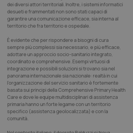
dei diversi attori territoriali. Inoltre, i sistemi informatici
Piemonte
HIV
desueti e frammentati non sono stati capaci di
garantire una comunicazione efficace, sia interna al
Provincia Autonoma di Bolzano
Infezioni & Febbre
territorio che fra territorio e ospedale.
È evidente che per rispondere a bisogni di cura
Provincia Autonoma di Trento
Ipertensione & Scompenso
sempre più complessi sia necessario, e più efficace,
adottare un approccio socio-sanitario integrato,
Puglia
Malattie rare
coordinato e
comprehensive
. Esempi virtuosi di
integrazione e possibili soluzioni si trovano sia nel
Sardegna
Malattia di Crohn & Rettocolite Ulcerosa
panorama internazionale sia nazionale: realtà in cui
l’organizzazione del servizio sanitario è fortemente
Sicilia
Neuroscienze & patologie neurodegenerative
basata sui principi della
Comprehensive Primary Health
Care
e dove le equipe multidisciplinari di assistenza
Toscana
Obesità
primaria hanno un forte legame con un territorio
specifico (assistenza geolocalizzata) e con la
Umbria
Oftalmologia
comunità.
Nel contesto italiano, il
decreto Balduzzi
si trova