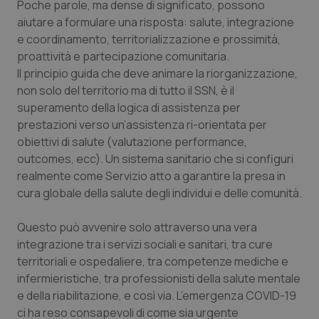
Poche parole, ma dense di significato, possono
Salute orale & impianti
aiutare a formulare una risposta: salute, integrazione
e coordinamento, territorializzazione e prossimità,
Sangue & coagulazione
proattività e partecipazione comunitaria.
Il principio guida che deve animare la riorganizzazione,
Tiroide
non solo del territorio ma di tutto il SSN, è il
superamento della logica di assistenza per
prestazioni verso un’assistenza ri-orientata per
Tumore al seno
obiettivi di salute (valutazione performance,
outcomes, ecc). Un sistema sanitario che si configuri
Tumore ovarico
realmente come Servizio atto a garantire la
presa in
cura
globale della salute degli individui e delle comunità.
Tumori del Polmone & Testa Collo
Questo può avvenire solo attraverso una vera
Tumori gastrointestinali
integrazione tra i servizi sociali e sanitari, tra cure
territoriali e ospedaliere, tra competenze mediche e
Ulcera & Reflusso
infermieristiche, tra professionisti della salute mentale
e della riabilitazione, e così via. L’emergenza COVID-19
Vaccini
ci ha reso consapevoli di come sia urgente