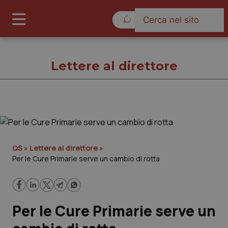
Giovedì 6 Agosto 2026
Lettere al direttore
Lettere al direttore
Cronache
QS
»
Lettere al direttore
»
Per le Cure Primarie serve un cambio di rotta
Governo e Parlamento
Regioni e Asl
Per le Cure Primarie serve un
Lavoro e Professioni