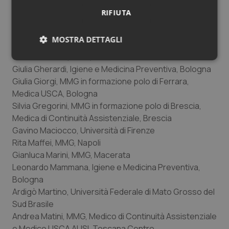
Alienor Ferroni, MMG, Bologna
RIFIUTA
Erika Fiou, MMG, Aosta
Viviana Forte, MMG, Medica di Continuità
MOSTRA DETTAGLI
Assistenziale, Cagliari
Cecilia Francini, MMG, Firenze
Necessari
Statistici
Marketing
Giulia Gherardi, Igiene e Medicina Preventiva, Bologna
Giulia Giorgi, MMG in formazione polo di Ferrara,
Medica USCA, Bologna
Silvia Gregorini, MMG in formazione polo di Brescia,
Medica di Continuità Assistenziale, Brescia
Gavino Maciocco, Università di Firenze
Necessari
Statistici
Marketing
Rita Maffei, MMG, Napoli
I cookie necessari contribuiscono a rendere fruibile il
Gianluca Marini, MMG, Macerata
sito web abilitandone funzionalità di base quali la
Leonardo Mammana, Igiene e Medicina Preventiva,
navigazione sulle pagine e l'accesso alle aree
protette del sito. Il sito web non è in grado di
Bologna
funzionare correttamente senza questi cookie.
Ardigò Martino, Università Federale di Mato Grosso del
Nome
Fornitore
/
Dominio
Scaden
Sud Brasile
Andrea Matini, MMG, Medico di Continuità Assistenziale
VISITOR_PRIVACY_METADATA
5 mesi
YouTube
settim
.youtube.com
e Medico USCA AUSL Toscana Centro