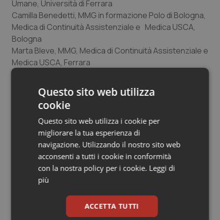
Umane, Università di Ferrara
Camilla Benedetti, MMG in formazione Polo di Bologna,
Medica di Continuità Assistenziale e Medica USCA,
Bologna
Marta Bleve, MMG, Medica di Continuità Assistenziale e
Medica USCA, Ferrara
Sara Bontempo Scavo, Infermiera AOSP, Ferrara
Luigi Bracchitta, MMG in formazione Polo di Pavia,
Questo sito web utilizza
MMG, Milano
cookie
Andrea Canini, MMG, Medico USCA, Bologna
Questo sito web utilizza i cookie per
Valentina Cascini, MMG, Milano
migliorare la tua esperienza di
Alice Cicognani, MMG, Medica USCA, Faenza (RA)
navigazione. Utilizzando il nostro sito web
Antonino Davide Ciringione, MMG, Medico di Continuità
acconsenti a tutti i cookie in conformità
Assistenziale e Medico USCA, Palermo
con la nostra policy per i cookie.
Leggi di
Martina Consoloni, Antropologa, Dottoranda in Storie
più
Culture e Politiche del Globale, Università di Bologna
Laura Cuccuru, MMG, Firenze
Nicolò Fagioli, MMG in formazione Polo di Lodi, MMG,
ACCETTA TUTTI
Milano