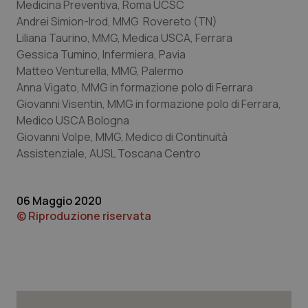
Medicina Preventiva, Roma UCSC
Andrei Simion-Irod, MMG Rovereto (TN)
Liliana Taurino, MMG, Medica USCA, Ferrara
Gessica Tumino, Infermiera, Pavia
Matteo Venturella, MMG, Palermo
tracking-sites-ironfish-
www.quotidianosanita.it
4
tracking-enable
settim
Anna Vigato, MMG in formazione polo di Ferrara
2 gior
Giovanni Visentin, MMG in formazione polo di Ferrara,
Medico USCA Bologna
Giovanni Volpe, MMG, Medico di Continuità
tracking-sites-ironfish-
www.quotidianosanita.it
4
Assistenziale, AUSL Toscana Centro
session-id
settim
2 gior
06 Maggio 2020
© Riproduzione riservata
_ga
1 anno
Google LLC
mes
.quotidianosanita.it