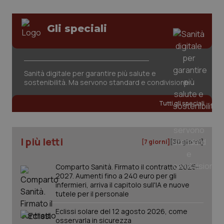
tracking-sites-ironfish-
www.quotidianosanita.it
4
Gli speciali
session-id
settim
2 gior
Sanità digitale per garantire più salute e
sostenibilità. Ma servono standard e condivisione
_ga
1 anno
Google LLC
mes
.quotidianosanita.it
Tutti gli speciali
I più letti
[7 giorni]
[30 giorni]
Comparto Sanità. Firmato il contratto 2025-
2027. Aumenti fino a 240 euro per gli
infermieri, arriva il capitolo sull'IA e nuove
tutele per il personale
Eclissi solare del 12 agosto 2026, come
osservarla in sicurezza