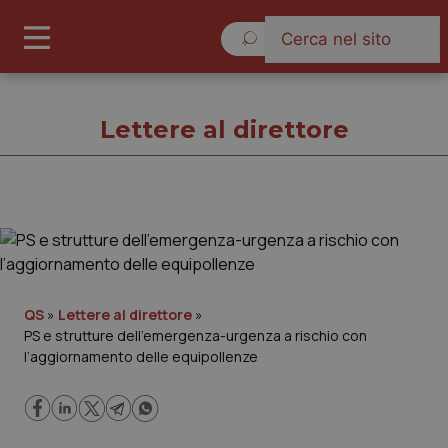
Giovedì 6 Agosto 2026
Lettere al direttore
Lettere al direttore
Cronache
QS
»
Lettere al direttore
»
PS e strutture dell’emergenza-urgenza a rischio con
Governo e Parlamento
l’aggiornamento delle equipollenze
Regioni e Asl
Lavoro e Professioni