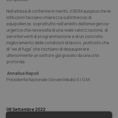
Valle D’Aosta
Oncodermatologia
Nell’attesa di conferme in merito, il SIGM auspica che le
Veneto
Oncoematologia
istituzioni facciano chiarezza sull’intreccio di
equipollenze, soprattutto nell’ambito dell’emergenza-
Oncologia & Nutrizione
urgenza che necessita di una reale valorizzazione, di
seri interventi di programmazione e di un concreto
Psoriasi & pelle
miglioramento delle condizioni di lavoro, piuttosto che
di “vie di fuga” che rischiano di depauperare
ulteriormente un settore già gravato da una crisi
Quotidiano Cardiologia
profonda.
Quotidiano Chirurgia
Annalisa Napoli
Presidente Nazionale Giovani Medici S.I.G.M.
Quotidiano Oncologia
Quotidiano Pediatria
08 Settembre 2022
Rene & patologie urogenitali
© Riproduzione riservata