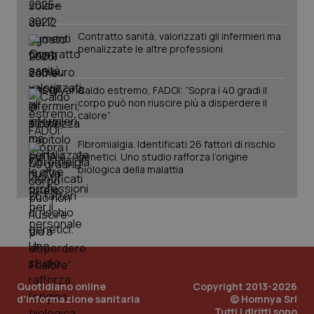
Contratto sanità, valorizzati gli infermieri ma
penalizzate le altre professioni
Caldo estremo, FADOI: “Sopra i 40 gradi il
corpo può non riuscire più a disperdere il
calore”
Fibromialgia. Identificati 26 fattori di rischio
PHPSESSID
Sessio
genetici. Uno studio rafforza l’origine
PHP.net
www.quotidianosanita.it
biologica della malattia
Quotidiano online
Copyright 2013-2026
d'informazione sanitaria
© Homnya Srl
Tutti i diritti sono