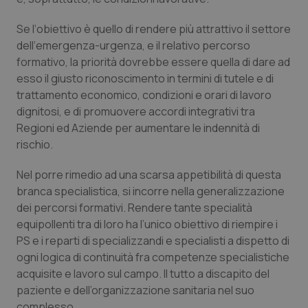
Piemonte
HIV
Se l‘obiettivo è quello di rendere più attrattivo il settore
dell‘emergenza-urgenza, e il relativo percorso
Provincia Autonoma di Bolzano
Infezioni & Febbre
formativo, la priorità dovrebbe essere quella di dare ad
esso il giusto riconoscimento in termini di tutele e di
trattamento economico, condizioni e orari di lavoro
Provincia Autonoma di Trento
Ipertensione & Scompenso
dignitosi, e di promuovere accordi integrativi tra
Regioni ed Aziende per aumentare le indennità di
Puglia
Malattie rare
rischio.
Sardegna
Malattia di Crohn & Rettocolite Ulcerosa
Nel porre rimedio ad una scarsa appetibilità di questa
branca specialistica, si incorre nella generalizzazione
Sicilia
Neuroscienze & patologie neurodegenerative
dei percorsi formativi. Rendere tante specialità
equipollenti tra di loro ha l’unico obiettivo di riempire i
Toscana
Obesità
PS e i reparti di specializzandi e specialisti a dispetto di
ogni logica di continuità fra competenze specialistiche
acquisite e lavoro sul campo. Il tutto a discapito del
Umbria
Oftalmologia
paziente e dell’organizzazione sanitaria nel suo
complesso.