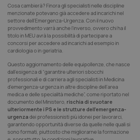
Calabria
Asma & BPCO
Cosa cambierà? Finora gli specialisti nelle discipline
menzionate potevano già accedere ad incarichi nel
settore dell’Emergenza-Urgenza. Con il nuovo
Campania
Car-T
provvedimento varrà anche l’inverso, ovvero chi ha il
titolo in MEU avrà la possibilità di partecipare a
Emilia-Romagna
Colesterolo & coronaropatie
concorsi per accedere ad incarichi ad esempio in
cardiologia o in geriatria.
Friuli Venezia Giulia
Dermatite Atopica
Questo aggiornamento delle equipollenze, che nasce
Lazio
Diabete & glucometri
dall’esigenza di “
garantire ulteriori sbocchi
professionali e di carriera agli specialisti in Medicina
Liguria
Disturbi dell’umore
d’emergenza-urgenza in altre discipline dell’area
medica e delle specialità mediche
”, come riportato nel
documento del Ministero,
Lombardia
Dolore
rischia di svuotare
ulteriormente i PS e le strutture dell’emergenza-
urgenza
dei professionisti più idonei per lavorarci,
Marche
Donna & Salute
garantendo opportunità diverse da quelle nelle quali si
sono formati, piuttosto che migliorarne la formazione
Molise
Epatiti
e, soprattutto, le condizioni lavorative.