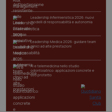
Leadership Infermieristica 2026: nuovi
modelli di responsabilità e autonomia
CookieScriptConsent
5 mesi
CookieScript
settim
www.quotidianosanita.it
Leadership Medica 2026: guidare team
clinici ad alte prestazioni
AI e telemedicina nello studio
odontoiatrico: applicazioni concrete e
uso protetto
tracking-sites-ironfish-
www.quotidianosanita.it
4
tracking-enable
settim
2 gior