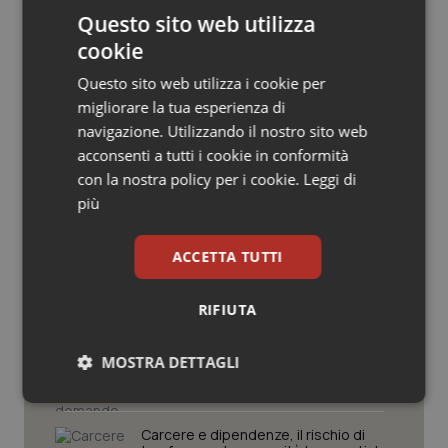
Questo sito web utilizza
Salute orale & impianti
cookie
Sangue & coagulazione
Questo sito web utilizza i cookie per
migliorare la tua esperienza di
Tiroide
navigazione. Utilizzando il nostro sito web
Potrebbe interessarti in
acconsenti a tutti i cookie in conformità
Tumore al seno
con la nostra policy per i cookie.
Leggi di
Lettere al direttore
più
Tumore ovarico
Che pizza l’Inail…
ACCETTA TUTTI
Tumori del Polmone & Testa Collo
RIFIUTA
Tumori gastrointestinali
Medicina generale: 5.965 domande
non sono 5.965 futuri medici di
MOSTRA DETTAGLI
famiglia
Ulcera & Reflusso
Necessari
Statistici
Marketing
Carcere e dipendenze, il rischio di
Vaccini