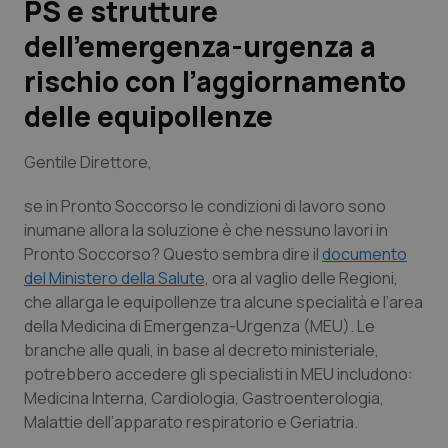
PS e strutture
dell’emergenza-urgenza a
Scienza e Farmaci
rischio con l’aggiornamento
Studi e Analisi
delle equipollenze
Lettere al direttore
Gentile Direttore,
Edizioni Regionali
se in Pronto Soccorso le condizioni di lavoro sono
inumane allora la soluzione è che nessuno lavori in
QS Pro
Pronto Soccorso? Questo sembra dire il
documento
del Ministero della Salute,
ora al vaglio delle Regioni,
che allarga le equipollenze tra alcune specialità e l’area
Professionisti Sanitari.AI
della Medicina di Emergenza-Urgenza (MEU). Le
branche alle quali, in base al decreto ministeriale,
Abruzzo
QS Pro Gold
potrebbero accedere gli specialisti in MEU includono:
Medicina Interna, Cardiologia, Gastroenterologia,
QS Club
Newsletter
Basilicata
Artrite & artrosi
Malattie dell’apparato respiratorio e Geriatria.