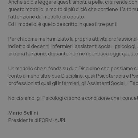
Anche solo a leggere questi ambiti, a pelle, ci si rende c
questo modello, è molto di più di ciò che contiene. L’alto n
l’attenzione dal modello proposto.
Ed il ‘modello’ è quello descritto in questi tre punti.
I cookie necessari con
Per chi come me ha iniziato la propria attività professiona
e l'accesso alle aree 
indietro di decenni. Infermieri, assistenti sociali, psicolo
Nome
propria funzione, di quanto non ne riconosca oggi, questo
VISITOR_PRIVACY_
Un modello che si fonda su due Discipline che possiamo sinte
conto almeno altre due Discipline, quali Psicoterapia e Psic
professionisti quali gli Infermieri, gli Assistenti Sociali, i T
CookieScriptConse
Noi ci siamo, gli Psicologi ci sono a condizione che i concetti
Mario Sellini
tracking-sites-ironf
Presidente di FORM-AUPI
tracking-enable
tracking-sites-ironf