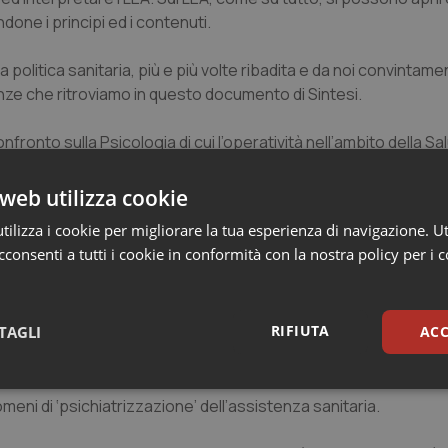
one i principi ed i contenuti.
la politica sanitaria, più e più volte ribadita e da noi convintam
anze che ritroviamo in questo documento di Sintesi.
nfronto sulla Psicologia di cui l’operatività nell’ambito della S
 di Salute Psicologica al solo ambito della Salute Mentale è rid
gge che prende atto, finalmente della necessità di costruire
web utilizza cookie
rse e le attività psicologiche presenti nelle Aziende. Siamo an
ilizza i cookie per migliorare la tua esperienza di navigazione. Ut
a Salute Mentale il nostro contributo per una profonda rivisitaz
consenti a tutti i cookie in conformità con la nostra policy per i 
RIFIUTA
TAGLI
ACC
sari
Statistici
Mar
meni di ‘psichiatrizzazione’ dell’assistenza sanitaria.