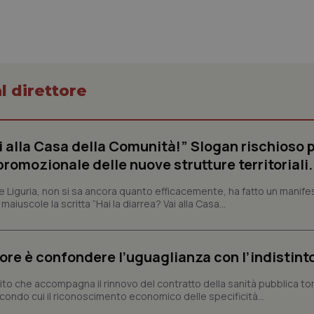
settimane
assegnare un identificatore generi
2 giorni
1 anno 1
Questo nome di cookie è associa
Google LLC
mese
Universal Analytics, che è un a
.quotidianosanita.it
significativo del servizio di ana
utilizzato da Google. Questo cook
per distinguere utenti unici as
generato in modo casuale come i
l direttore
cliente. È incluso in ogni richiest
sito e utilizzato per calcolare i dat
sessioni e campagne per i rapporti 
Sessione
Cookie generato da applicazioni 
PHP.net
linguaggio PHP. Si tratta di un id
ai alla Casa della Comunità!” Slogan rischioso 
www.quotidianosanita.it
generico utilizzato per mantenere 
omozionale delle nuove strutture territoriali.
sessione utente. Normalmente 
generato in modo casuale, il mod
utilizzato può essere specifico pe
ne Liguria, non si sa ancora quanto efficacemente, ha fatto un manifes
buon esempio è mantenere uno s
un utente tra le pagine.
iuscole la scritta ”Hai la diarrea? Vai alla Casa...
.quotidianosanita.it
1 anno 1
Questo cookie viene utilizzato d
mese
per mantenere lo stato della ses
rrore è confondere l’uguaglianza con l’indistint
ttito che accompagna il rinnovo del contratto della sanità pubblica to
Fornitore
Fornitore
/
/
Dominio
Scadenza
Descrizione
Scadenza
Descrizione
condo cui il riconoscimento economico delle specificità...
Dominio
E
5 mesi 4
Questo cookie è impostato da Youtube per
Google LLC
settimane
delle preferenze dell'utente per i video d