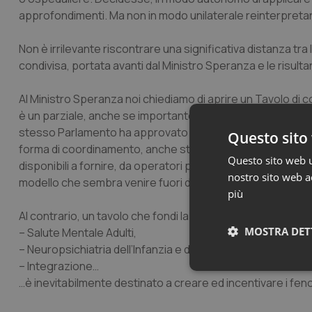
approfondimenti. Ma non in modo unilaterale reinterpretand
Non è irrilevante riscontrare una significativa distanza tra 
condivisa, portata avanti dal Ministro Speranza e le risult
Al Ministro Speranza noi chiediamo di aprire un Tavolo di co
è un parziale, anche se importante ambito. Ridurre i bisogni
stesso Parlamento ha approvato una specifica norma di le
Questo sito 
forma di coordinamento, anche strutturale, di tutte le riso
Questo sito web ut
disponibili a fornire, da operatori presenti nel campo dell
nostro sito web ac
modello che sembra venire fuori da questa Conferenza.
più
Al contrario, un tavolo che fondi la propria esistenza su:
MOSTRA DET
– Salute Mentale Adulti,
– Neuropsichiatria dell’Infanzia e dell’Adolescenza,
– Integrazione…
Neces
…è inevitabilmente destinato a creare ed incentivare i feno