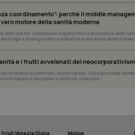
.youtube.com
.quotidianosanita.it
1 anno 1
Questo cookie viene utilizzato da Google Analy
nei siti; può anche determinare se il visita
mese
lo stato della sessione.
utilizzando la nuova o la vecchia versione d
senza coordinamento”: perché il middle manage
Youtube.
il vero motore della sanità moderna
.youtube.com
5 mesi 4
Questo cookie è impostato da Youtube per
settimane
delle preferenze dell'utente per i video d
nei siti; può anche determinare se il visita
ne dello skill mix, il benessere organizzativo e la sicurezza delle cure
utilizzando la nuova o la vecchia versione d
re la figura strategica del coordinatore è una deriva disfunzionale 
Youtube.
Sessione
Questo cookie è impostato da YouTube per
Google LLC
delle visualizzazioni dei video incorporati.
.youtube.com
sanità e i frutti avvelenati del neocorporativis
.youtube.com
5 mesi 4
Questo cookie è impostato da YouTube pe
settimane
dell'autenticazione e della personalizzazi
utente
enze retributive tra infermieri, tecnici sanitari, OSS e personale ammin
www.quotidianosanita.it
4
Questo cookie è impostato dall'applicazion
enti legislativi disorganici e settoriali, sollecitati...
settimane
sistema di tracking solo in caso di utenti 
2 giorni
provider WelfareLink.
Friuli Venezia Giulia
Molise