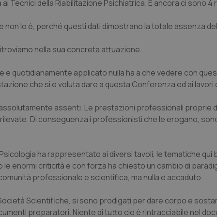
ta ai Tecnici della Riabilitazione Psichiatrica. E ancora ci sono 4 
non lo è, perché questi dati dimostrano la totale assenza del
itroviamo nella sua concreta attuazione.
e e quotidianamente applicato nulla ha a che vedere con quest
zione che si è voluta dare a questa Conferenza ed ai lavori 
 assolutamente assenti. Le prestazioni professionali proprie 
rilevate. Di conseguenza i professionisti che le erogano, sono
 Psicologia ha rappresentato ai diversi tavoli, le tematiche qu
o le enormi criticità e con forza ha chiesto un cambio di parad
comunità professionale e scientifica, ma nulla è accaduto.
Società Scientifiche, si sono prodigati per dare corpo e sosta
ocumenti preparatori. Niente di tutto ciò è rintracciabile nel d