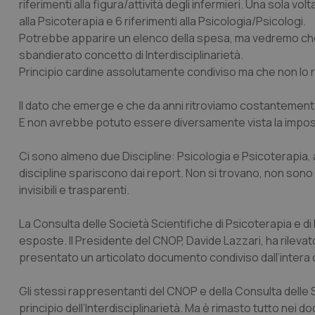
riferimenti alla figura/attività degli infermieri. Una sola vol
alla Psicoterapia e 6 riferimenti alla Psicologia/Psicologi.
Potrebbe apparire un elenco della spesa, ma vedremo che 
sbandierato concetto di Interdisciplinarietà.
Principio cardine assolutamente condiviso ma che non lo r
Il dato che emerge e che da anni ritroviamo costantement
E non avrebbe potuto essere diversamente vista la imposta
Ci sono almeno due Discipline: Psicologia e Psicoterapia,
discipline spariscono dai report. Non si trovano, non sono 
invisibili e trasparenti.
La Consulta delle Società Scientifiche di Psicoterapia e di
esposte. Il Presidente del CNOP, Davide Lazzari, ha rilevat
presentato un articolato documento condiviso dall’intera 
Gli stessi rappresentanti del CNOP e della Consulta delle 
principio dell’Interdisciplinarietà. Ma è rimasto tutto nei d