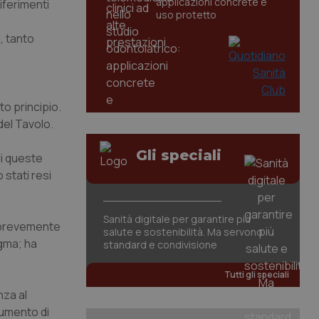
applicazioni concrete e
riferimenti
uso protetto
, tanto
o principio.
del Tavolo.
Gli speciali
di queste
 stati resi
Sanità digitale per garantire più
i brevemente
salute e sostenibilità. Ma servono
igma; ha
standard e condivisione
Tutti gli speciali
nza al
ocumento di