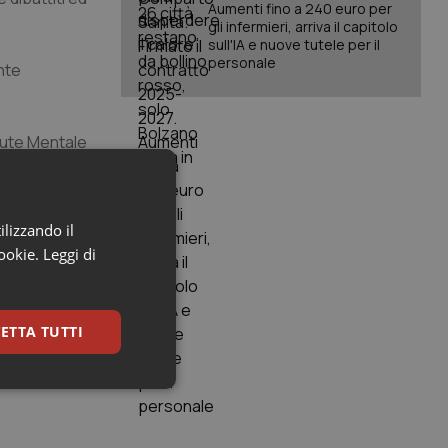
Aumenti fino a 240 euro per
gli infermieri, arriva il capitolo
sull'IA e nuove tutele per il
personale
ente
alute Mentale
uttivo. Lo
 una qualche
che
ilizzando il
ione del
cookie.
Leggi di
ETTA TUTTI
keting