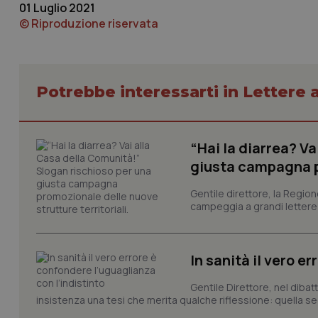
session-id
01 Luglio 2021
© Riproduzione riservata
_ga
Potrebbe interessarti in Lettere a
PHPSESSID
“Hai la diarrea? V
giusta campagna pr
Gentile direttore, la Regio
campeggia a grandi lettere ma
_ga_KM60CM4NPH
In sanità il vero e
Gentile Direttore, nel diba
Nome
Nome
insistenza una tesi che merita qualche riflessione: quella se
VISITOR_INFO1_LIV