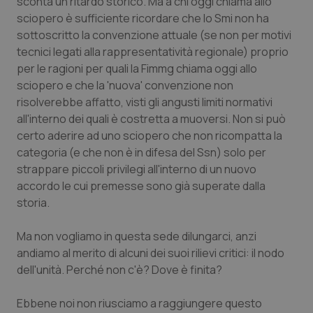
sconta un ritardo storico. Ma a chi oggi chiama allo
Calabria
Asma & BPCO
sciopero è sufficiente ricordare che lo Smi non ha
sottoscritto la convenzione attuale (se non per motivi
Campania
Car-T
tecnici legati alla rappresentatività regionale) proprio
per le ragioni per quali la Fimmg chiama oggi allo
Emilia-Romagna
Colesterolo & coronaropatie
sciopero e che la 'nuova' convenzione non
risolverebbe affatto, visti gli angusti limiti normativi
all'interno dei quali è costretta a muoversi. Non si può
Friuli Venezia Giulia
Dermatite Atopica
certo aderire ad uno sciopero che non ricompatta la
categoria (e che non è in difesa del Ssn) solo per
Lazio
Diabete & glucometri
strappare piccoli privilegi all'interno di un nuovo
accordo le cui premesse sono già superate dalla
Liguria
Disturbi dell’umore
storia.
Lombardia
Dolore
Ma non vogliamo in questa sede dilungarci, anzi
andiamo al merito di alcuni dei suoi rilievi critici: il nodo
Marche
Donna & Salute
dell'unità. Perché non c'è? Dove è finita?
Molise
Epatiti
Ebbene noi non riusciamo a raggiungere questo