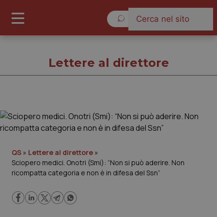
Domenica 9 Agosto 2026
Lettere al direttore
Lettere al direttore
Cronache
QS
»
Lettere al direttore
»
Sciopero medici. Onotri (Smi): “Non si può aderire. Non
Governo e Parlamento
ricompatta categoria e non è in difesa del Ssn”
Regioni e Asl
Lavoro e Professioni