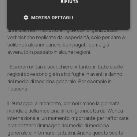
– ruolo unico ma con il tempo pieno;
RIFIUTA
– sì alla medicina di gruppo e alla continuità
MOSTRA DETTAGLI
dell'assistenza, ma con modelli funzionali alla domanda
di salute, non in strutture rigide con organizzazioni
Necessari
Statistici
Marketing
verticistiche replicate dall'ospedalità, solo per dare ai
soliti noti alcuni incarichi, ben pagati, come già
avvenuto in passato in alcune regioni.
-Scioperi unitari a scacchiere, intanto, in tutte quelle
regioni dove sono già in atto fughe in avanti a danno
Necessari
Statistici
Marketing
dei medici di medicina generale. Per esempio in
I cookie necessari contribuiscono a rendere fruibile il
Toscana.
sito web abilitandone funzionalità di base quali la
navigazione sulle pagine e l'accesso alle aree
protette del sito. Il sito web non è in grado di
Il 19 maggio, al momento, per noi rimane la giornata
funzionare correttamente senza questi cookie.
mondiale della medicina di famiglia indetta dal Wonca
Nome
Fornitore
/
Dominio
Scaden
internazionale, un momento importante per rafforzare
VISITOR_PRIVACY_METADATA
5 mesi
YouTube
e valorizzare l'immagine dei medici di medicina
settim
.youtube.com
generale e informare i cittadini. Anche questa scelta