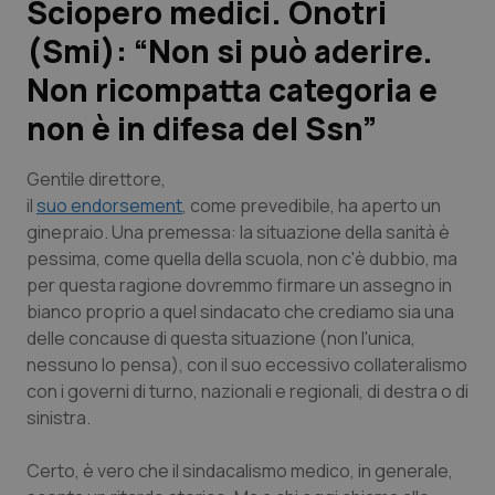
Sciopero medici. Onotri
(Smi): “Non si può aderire.
Scienza e Farmaci
Non ricompatta categoria e
Studi e Analisi
non è in difesa del Ssn”
Lettere al direttore
Gentile direttore
,
il
suo endorsement
, come prevedibile, ha aperto un
Edizioni Regionali
ginepraio. Una premessa: la situazione della sanità è
pessima, come quella della scuola, non c'è dubbio, ma
QS Pro
per questa ragione dovremmo firmare un assegno in
bianco proprio a quel sindacato che crediamo sia una
Professionisti Sanitari.AI
delle concause di questa situazione (non l'unica,
nessuno lo pensa), con il suo eccessivo collateralismo
con i governi di turno, nazionali e regionali, di destra o di
Abruzzo
QS Pro Gold
sinistra.
QS Club
Newsletter
Basilicata
Artrite & artrosi
Certo, è vero che il sindacalismo medico, in generale,