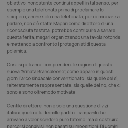
obiettivo, nonostante continui appelli in tal senso, per
esempio una telefonata prima di proclamare lo
Piemonte
HIV
sciopero, anche solo una telefonata, per cominciare a
parlare, non c’è stata! Magari come direttore di una
Provincia Autonoma di Bolzano
Infezioni & Febbre
riconosciuta testata, potrebbe contribuire a sanare
questa ferita, magari organizzando una tavola rotonda
Provincia Autonoma di Trento
Ipertensione & Scompenso
e mettendo a confronto i protagonisti di questa
polemica.
Puglia
Malattie rare
Così, si potranno comprendere le ragioni di questa
Sardegna
Malattia di Crohn & Rettocolite Ulcerosa
nuova “Armata Brancaleone”, come appare in questi
giorni l'arco sindacale convenzionato: sia quelle del sì,
Sicilia
Neuroscienze & patologie neurodegenerative
reiteratamente rappresentate, sia quelle del no, che ci
sono e sono oltremodo motivate.
Toscana
Obesità
Gentile direttore, non è solo una questione di vizi
italiani, quelli noti: dei mille partiti o campanili che
Umbria
Oftalmologia
arrivano a voler scindere pure l'atomo; ma di costruire
percorsi condivisi, non basati su imposizioni. Di uomini