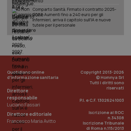
può
det
Comparto Sanità. Firmato il contratto 2025-
vis
web
2027. Aumenti fino a 240 euro per gli
uti
infermieri, arriva il capitolo sull'IA e nuove
nuo
tutele per il personale
ver
dell
You
YSC
Sessione
Que
Google LLC
imp
.youtube.com
You
ten
vis
vid
__Secure-
.youtube.com
5 mesi 4
Que
Quotidiano online
Copyright 2013-2026
ROLLOUT_TOKEN
settimane
imp
d'informazione sanitaria
© Homnya Srl
You
Tutti i diritti sono
ges
riservati
del
Direttore
e d
per
responsabile
P.I. e C.F. 13026241003
del
Luciano Fassari
ute
Iscrizione al ROC
tracking-sites-
www.quotidianosanita.it
4
Que
Direttore editoriale
ironfish-tracking-
settimane
imp
n.34308
Francesco Maria Avitto
named-enable
2 giorni
dal
Iscrizione Tribunale
per 
di Roma n.115/2013
sis