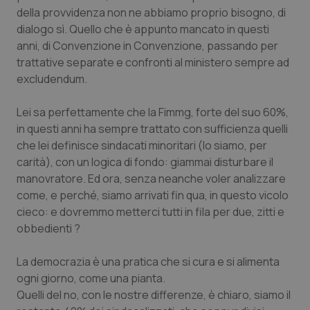
Valle D’Aosta
Oncodermatologia
della provvidenza non ne abbiamo proprio bisogno, di
dialogo sì. Quello che è appunto mancato in questi
Veneto
Oncoematologia
anni, di Convenzione in Convenzione, passando per
trattative separate e confronti al ministero sempre ad
Oncologia & Nutrizione
excludendum.
Psoriasi & pelle
Lei sa perfettamente che la Fimmg, forte del suo 60%,
in questi anni ha sempre trattato con sufficienza quelli
che lei definisce sindacati minoritari (lo siamo, per
Quotidiano Cardiologia
carità), con un logica di fondo: giammai disturbare il
manovratore. Ed ora, senza neanche voler analizzare
Quotidiano Chirurgia
come, e perché, siamo arrivati fin qua, in questo vicolo
cieco: e dovremmo metterci tutti in fila per due, zitti e
Quotidiano Oncologia
obbedienti ?
Quotidiano Pediatria
La democrazia è una pratica che si cura e si alimenta
ogni giorno, come una pianta.
Rene & patologie urogenitali
Quelli del no, con le nostre differenze, è chiaro, siamo il