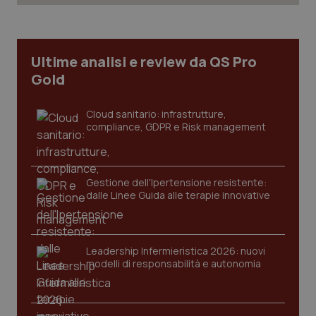
Ultime analisi e review da QS Pro
Gold
Cloud sanitario: infrastrutture,
compliance, GDPR e Risk management
Gestione dell'Ipertensione resistente:
dalle Linee Guida alle terapie innovative
Leadership Infermieristica 2026: nuovi
PHPSESSID
Sessio
PHP.net
modelli di responsabilità e autonomia
www.quotidianosanita.it