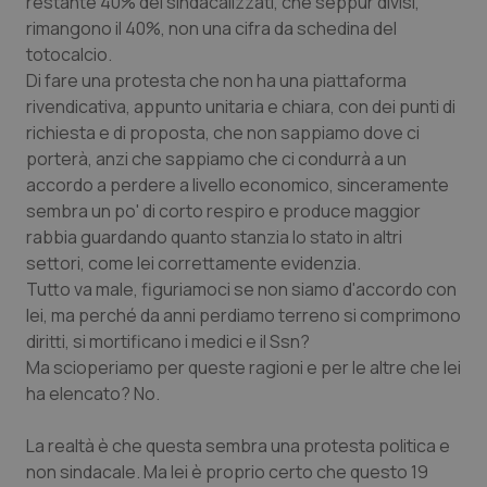
restante 40% dei sindacalizzati, che seppur divisi,
Salute orale & impianti
rimangono il 40%, non una cifra da schedina del
totocalcio.
Di fare una protesta che non ha una piattaforma
Sangue & coagulazione
rivendicativa, appunto unitaria e chiara, con dei punti di
richiesta e di proposta, che non sappiamo dove ci
Tiroide
porterà, anzi che sappiamo che ci condurrà a un
accordo a perdere a livello economico, sinceramente
Tumore al seno
sembra un po' di corto respiro e produce maggior
rabbia guardando quanto stanzia lo stato in altri
Tumore ovarico
settori, come lei correttamente evidenzia.
Tutto va male, figuriamoci se non siamo d'accordo con
Tumori del Polmone & Testa Collo
lei, ma perché da anni perdiamo terreno si comprimono
diritti, si mortificano i medici e il Ssn?
Tumori gastrointestinali
Ma scioperiamo per queste ragioni e per le altre che lei
ha elencato? No.
Ulcera & Reflusso
La realtà è che questa sembra una protesta politica e
non sindacale. Ma lei è proprio certo che questo 19
Vaccini