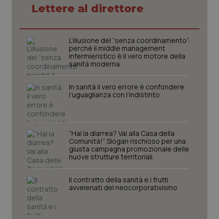
Lettere al direttore
tracking-sites-ironfish-
L’illusione del “senza coordinamento”:
www.quotidianosanita.it
4
tracking-enable
settim
perché il middle management
2 gior
infermieristico è il vero motore della
sanità moderna
In sanità il vero errore è confondere
l’uguaglianza con l’indistinto
tracking-sites-ironfish-
www.quotidianosanita.it
4
session-id
settim
2 gior
“Hai la diarrea? Vai alla Casa della
Comunità!” Slogan rischioso per una
giusta campagna promozionale delle
_ga
1 anno
Google LLC
nuove strutture territoriali.
mes
.quotidianosanita.it
Il contratto della sanità e i frutti
avvelenati del neocorporativismo