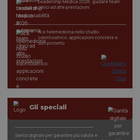
Leadership Medica 2026: guidare team
clinici ad alte prestazioni
AI e telemedicina nello studio
odontoiatrico: applicazioni concrete e
uso protetto
_ga_KM60CM4NPH
.quotidianosanita.it
1 anno
mes
Gli speciali
Sanità digitale per garantire più salute e