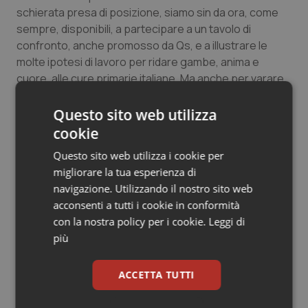
schierata presa di posizione, siamo sin da ora, come
sempre, disponibili, a partecipare a un tavolo di
confronto, anche promosso da Qs, e a illustrare le
molte ipotesi di lavoro per ridare gambe, anima e
cuore, alle cure primarie italiane. Ma anche per varare
un calendario condiviso di proteste e un decalogo di
proposte rivendicativo e concreto da presentare alla
Questo sito web utilizza
controparte pubblica, Regioni e Governo.
cookie
Questo sito web utilizza i cookie per
Ed ecco alcuni spunti, anche politici:
migliorare la tua esperienza di
navigazione. Utilizzando il nostro sito web
– modifica della legge Balduzzi, previsione di risorse
acconsenti a tutti i cookie in conformità
adeguate (vedi Calabria e Veneto),
con la nostra policy per i cookie.
Leggi di
sburocratizzazione del lavoro medico,
più
– potenziamento e valorizzazione dell'emergenza-
ACCETTA TUTTI
urgenza e della continuità assistenziale;