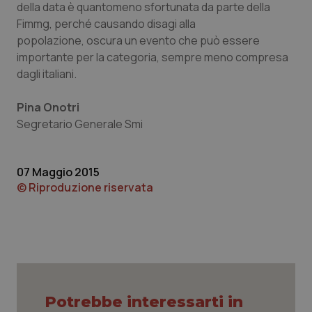
della data è quantomeno sfortunata da parte della
Fimmg, perché causando disagi alla
popolazione, oscura un evento che può essere
importante per la categoria, sempre meno compresa
dagli italiani.
Pina Onotri
Segretario Generale Smi
07 Maggio 2015
© Riproduzione riservata
CookieScriptConsent
5 mesi
CookieScript
settim
www.quotidianosanita.it
Potrebbe interessarti in