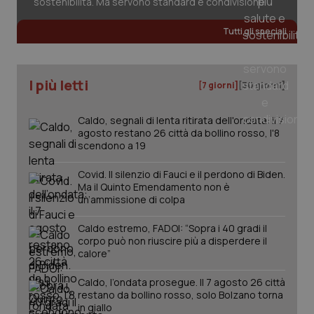
sostenibilità. Ma servono standard e condivisione
Fornitore
/
Nome
Scadenza
Descrizion
Dominio
Tutti gli speciali
Nome
Fornitore
/
Dominio
Scadenza
Des
_ga_0VMQEQKQ1N
.quotidianosanita.it
1 anno 1
Questo
mese
cookie
VISITOR_INFO1_LIVE
5 mesi 4
Que
Google LLC
viene
settimane
imp
.youtube.com
utilizzato
You
I più letti
[7 giorni]
[30 giorni]
da Google
ten
Analytics
pre
per
del
mantener
Caldo, segnali di lenta ritirata dell'ondata: il 7
vid
lo stato
inco
agosto restano 26 città da bollino rosso, l'8
della
può
scendono a 19
sessione.
det
vis
web
Covid. Il silenzio di Fauci e il perdono di Biden.
uti
Ma il Quinto Emendamento non è
nuo
ver
un’ammissione di colpa
dell
You
Caldo estremo, FADOI: “Sopra i 40 gradi il
__Secure-YNID
.youtube.com
5 mesi 4
Que
corpo può non riuscire più a disperdere il
settimane
imp
calore”
You
ten
pre
Caldo, l’ondata prosegue. Il 7 agosto 26 città
del
restano da bollino rosso, solo Bolzano torna
vid
in giallo
inco