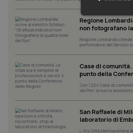
Neces
Regione Lombardia s
non fotografano la
Regione Lombardia chiede al
performance del Servizio san
Case di comunità. L
I cookie necessari con
punto della Confer
e l'accesso alle aree 
Nome
Con 1.224 Case di comunità a
dal Pnrr, la nuova assistenza
VISITOR_PRIVACY_
San Raffaele di Mil
laboratorio di Emb
CookieScriptConse
L’ Ats Città Metropolitana d