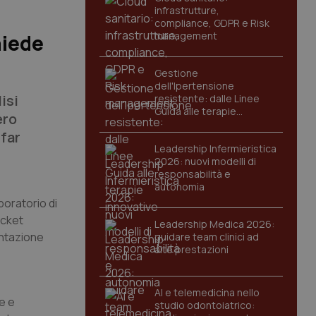
infrastrutture,
compliance, GDPR e Risk
management
hiede
Gestione
dell'Ipertensione
isi
resistente: dalle Linee
Guida alle terapie
ero
innovative
 far
Leadership Infermieristica
2026: nuovi modelli di
responsabilità e
autonomia
boratorio di
icket
Leadership Medica 2026:
ontazione
guidare team clinici ad
alte prestazioni
AI e telemedicina nello
he e
studio odontoiatrico: