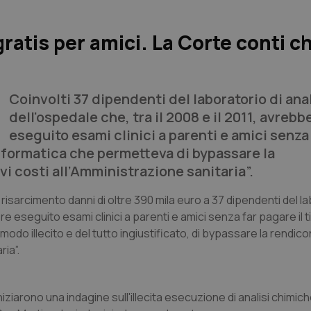
gratis per amici. La Corte conti c
Coinvolti 37 dipendenti del laboratorio di anal
dell'ospedale che, tra il 2008 e il 2011, avrebb
eseguito esami clinici a parenti e amici senza
informatica che permetteva di bypassare la
ivi costi all’Amministrazione sanitaria”.
 risarcimento danni di oltre 390 mila euro a 37 dipendenti del la
e eseguito esami clinici a parenti e amici senza far pagare il t
odo illecito e del tutto ingiustificato, di bypassare la rendic
ria”.
niziarono una indagine sull'illecita esecuzione di analisi chimic