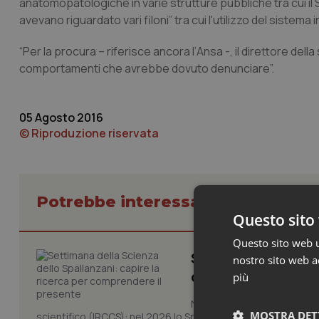
anatomopatologiche in varie strutture pubbliche tra cui i
avevano riguardato vari filoni” tra cui l'utilizzo del sistema 
“Per la procura – riferisce ancora l’
Ansa
-, il direttore de
comportamenti che avrebbe dovuto denunciare”.
05 Agosto 2016
© Riproduzione riservata
Potrebbe interessarti in Liguria
Questo sito 
Questo sito web ut
Settimana della Sc
nostro sito web ac
comprendere il pr
più
Novant'anni dalla fondazion
MOSTRA DET
scientifico (IRCCS): nel 2026 lo Spallanzani celebra due rico