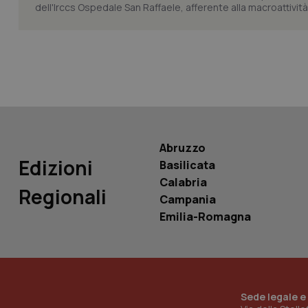
dell'Irccs Ospedale San Raffaele, afferente alla macroattività 
tracking-sites-ironf
tracking-enable
tracking-sites-ironf
session-id
_ga
Abruzzo
Edizioni
Basilicata
Calabria
Regionali
Campania
PHPSESSID
Emilia-Romagna
_ga_KM60CM4NPH
Sede legale e