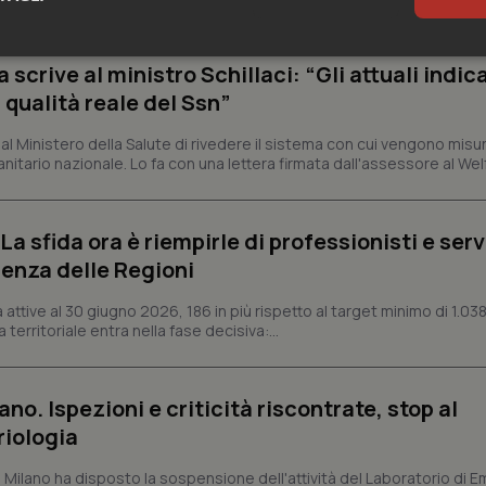
sari
Statistici
Mar
crive al ministro Schillaci: “Gli attuali indica
 qualità reale del Ssn”
 Ministero della Salute di rivedere il sistema con cui vengono misur
itario nazionale. Lo fa con una lettera firmata dall'assessore al Welf
Necessari
Statistici
Marketing
a sfida ora è riempirle di professionisti e serviz
tribuiscono a rendere fruibile il sito web abilitandone funzionalità di base quali la nav
enza delle Regioni
protette del sito. Il sito web non è in grado di funzionare correttamente senza questi coo
Fornitore
/
Dominio
Scadenza
Descrizione
ttive al 30 giugno 2026, 186 in più rispetto al target minimo di 1.038
 territoriale entra nella fase decisiva:...
METADATA
5 mesi 4
Questo cookie viene utilizzato p
YouTube
settimane
scelte di consenso e privacy dell'
.youtube.com
interazione con il sito. Registra i
del visitatore riguardo a varie pol
impostazioni sulla privacy, garan
ano. Ispezioni e criticità riscontrate, stop al
preferenze siano onorate nelle se
riologia
nt
5 mesi 3
Questo cookie viene utilizzato da
CookieScript
settimane
Script.com per ricordare le pref
www.quotidianosanita.it
sui cookie dei visitatori. È neces
i Milano ha disposto la sospensione dell'attività del Laboratorio di E