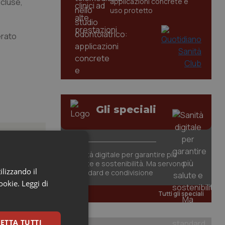
ncluse,
applicazioni concrete e
uso protetto
erato
Gli speciali
Sanità digitale per garantire più
salute e sostenibilità. Ma servono
ilizzando il
standard e condivisione
cookie.
Leggi di
Tutti gli speciali
carattere
ETTA TUTTI