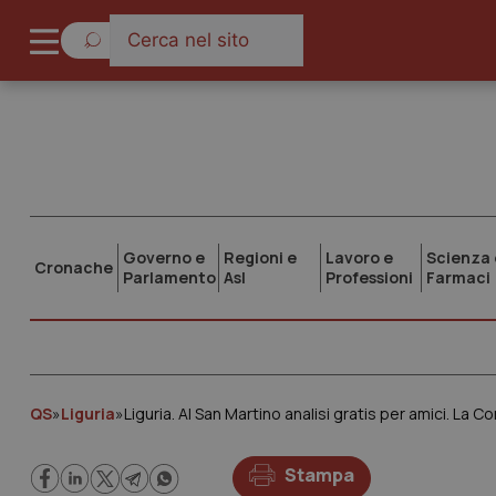
Governo e
Regioni e
Lavoro e
Scienza 
Cronache
Parlamento
Asl
Professioni
Farmaci
QS
»
Liguria
»
Liguria. Al San Martino analisi gratis per amici. La 
Stampa