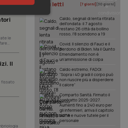
I più letti
[7 giorni]
[30 giorni]
keting
tori
Caldo, segnali di lenta ritirata
dell'ondata: il 7 agosto
restano 26 città da bollino
rosso, l'8 scendono a 19
ate le
are...
Covid. Il silenzio di Fauci e il
perdono di Biden. Ma il Quinto
Emendamento non è
un’ammissione di colpa
i. Il
igazione sulle pagine
Caldo estremo, FADOI:
kie.
“Sopra i 40 gradi il corpo può
non riuscire più a disperdere
 fissato
il calore”
er memorizzare le
utente per la loro
Comparto Sanità. Firmato il
 dati sul consenso
contratto 2025-2027.
itiche e
tendo che le loro
Aumenti fino a 240 euro per
ssioni future.
gli infermieri, arriva il capitolo
sull'IA e nuove tutele per il
l servizio Cookie-
personale
erenze di consenso
sario che il banner
mbriologia