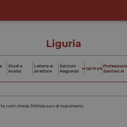
Liguria
e
Studi e
Lettere al
Edizioni
Professionis
QS Pro
Analisi
direttore
Regionali
Sanitari.AI
Corte conti chiede 390mila euro di risarcimento