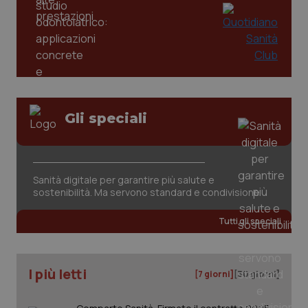
Gli speciali
tracking-sites-ironfish-
www.quotidianosanita.it
4
tracking-enable
settim
2 gior
Sanità digitale per garantire più salute e
sostenibilità. Ma servono standard e condivisione
Tutti gli speciali
tracking-sites-ironfish-
www.quotidianosanita.it
4
session-id
settim
2 gior
I più letti
[7 giorni]
[30 giorni]
_ga
1 anno
Google LLC