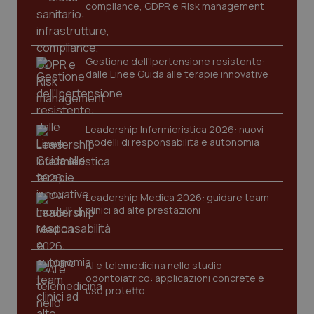
navigazione sulle pagine e l'accesso alle aree
compliance, GDPR e Risk management
protette del sito. Il sito web non è in grado di
funzionare correttamente senza questi cookie.
Nome
Fornitore
/
Dominio
Scaden
Gestione dell'Ipertensione resistente:
VISITOR_PRIVACY_METADATA
5 mesi
YouTube
dalle Linee Guida alle terapie innovative
settim
.youtube.com
Leadership Infermieristica 2026: nuovi
modelli di responsabilità e autonomia
Leadership Medica 2026: guidare team
clinici ad alte prestazioni
AI e telemedicina nello studio
odontoiatrico: applicazioni concrete e
uso protetto
CookieScriptConsent
5 mesi
CookieScript
settim
www.quotidianosanita.it