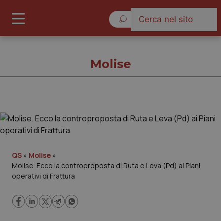
Giovedì 6 Agosto 2026
Molise
Molise
Cronache
QS
»
Molise
»
Molise. Ecco la controproposta di Ruta e Leva (Pd) ai Piani
Governo e Parlamento
operativi di Frattura
Regioni e Asl
Lavoro e Professioni