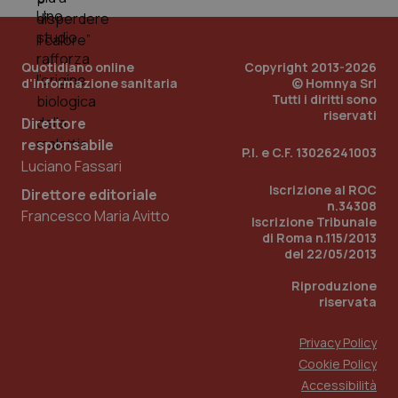
PHPSESSID
Sessio
PHP.net
www.quotidianosanita.it
Quotidiano online
Copyright 2013-2026
d'informazione sanitaria
© Homnya Srl
Tutti i diritti sono
riservati
Direttore
responsabile
P.I. e C.F. 13026241003
Luciano Fassari
Iscrizione al ROC
Direttore editoriale
n.34308
Francesco Maria Avitto
Iscrizione Tribunale
di Roma n.115/2013
del 22/05/2013
Riproduzione
riservata
Privacy Policy
Cookie Policy
_ga_KM60CM4NPH
.quotidianosanita.it
1 anno
Accessibilità
mes