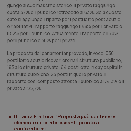
giunge al suo massimo storico: il privato raggiunge
Piemonte
HIV
quota 37% e il pubblico retrocede al 63%. Se a questo
dato si aggiunge il riparto per i posti letto post acuzie
Provincia Autonoma di Bolzano
Infezioni & Febbre
e riabilitativi il rapporto raggiunge il 48% per il privato e
il 52% per il pubblico. Attualmente il rapporto è il 70%
per il pubblico e 30% per i privati".
Provincia Autonoma di Trento
Ipertensione & Scompenso
La proposta dei parlamentar prevede, invece, 530
Puglia
Malattie rare
posti letto acuzie ricoveri ordinari strutture pubbliche,
183 alle strutture private, 64 posti letto in day ospital in
Sardegna
Malattia di Crohn & Rettocolite Ulcerosa
strutture pubbliche, 23 posti in quelle private. Il
rapporto così composto attesta il pubblico al 74,3% e il
Sicilia
Neuroscienze & patologie neurodegenerative
privato al 25,7%.
Toscana
Obesità
Di Laura Frattura: “Proposta può contenere
Umbria
Oftalmologia
elementi utili e interessanti, pronto a
confrontarmi”