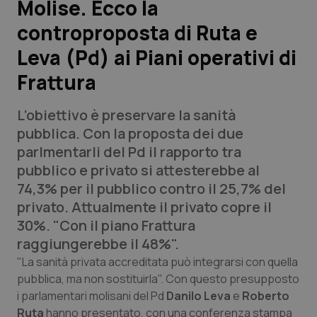
Molise. Ecco la
controproposta di Ruta e
Scienza e Farmaci
Leva (Pd) ai Piani operativi di
Studi e Analisi
Frattura
Lettere al direttore
L’obiettivo è preservare la sanità
pubblica. Con la proposta dei due
Edizioni Regionali
parlmentarli del Pd il rapporto tra
pubblico e privato si attesterebbe al
QS Pro
74,3% per il pubblico contro il 25,7% del
privato. Attualmente il privato copre il
Professionisti Sanitari.AI
30%. "Con il piano Frattura
raggiungerebbe il 48%".
Abruzzo
QS Pro Gold
"La sanità privata accreditata può integrarsi con quella
pubblica, ma non sostituirla". Con questo presupposto
QS Club
Newsletter
Basilicata
Artrite & artrosi
i parlamentari molisani del Pd
Danilo Leva
e
Roberto
Ruta
hanno presentato, con una conferenza stampa