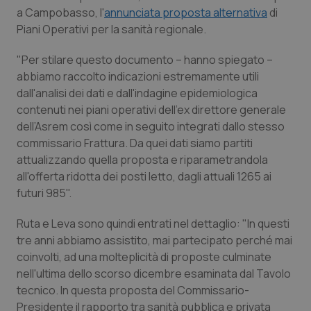
Calabria
Asma & BPCO
a Campobasso, l'
annunciata proposta alternativa
di
Piani Operativi per la sanità regionale.
Campania
Car-T
"Per stilare questo documento – hanno spiegato –
abbiamo raccolto indicazioni estremamente utili
Emilia-Romagna
Colesterolo & coronaropatie
dall'analisi dei dati e dall'indagine epidemiologica
contenuti nei piani operativi dell’ex direttore generale
Friuli Venezia Giulia
Dermatite Atopica
dell’Asrem così come in seguito integrati dallo stesso
commissario Frattura. Da quei dati siamo partiti
Lazio
Diabete & glucometri
attualizzando quella proposta e riparametrandola
all'offerta ridotta dei posti letto, dagli attuali 1265 ai
Liguria
Disturbi dell’umore
futuri 985".
Ruta e Leva sono quindi entrati nel dettaglio: "In questi
Lombardia
Dolore
tre anni abbiamo assistito, mai partecipato perché mai
coinvolti, ad una molteplicità di proposte culminate
Marche
Donna & Salute
nell'ultima dello scorso dicembre esaminata dal Tavolo
tecnico. In questa proposta del Commissario-
Molise
Epatiti
Presidente il rapporto tra sanità pubblica e privata