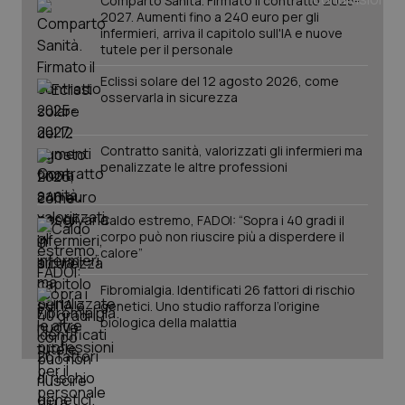
Comparto Sanità. Firmato il contratto 2025-
mes
.quotidianosanita.it
2027. Aumenti fino a 240 euro per gli
infermieri, arriva il capitolo sull'IA e nuove
tutele per il personale
Eclissi solare del 12 agosto 2026, come
osservarla in sicurezza
Contratto sanità, valorizzati gli infermieri ma
penalizzate le altre professioni
Caldo estremo, FADOI: “Sopra i 40 gradi il
corpo può non riuscire più a disperdere il
calore”
Fibromialgia. Identificati 26 fattori di rischio
genetici. Uno studio rafforza l’origine
biologica della malattia