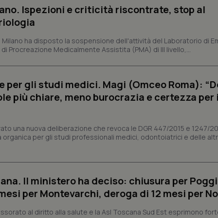
correttamente.
ano. Ispezioni e criticità riscontrate, stop al
ish-
www.quotidianosanita.it
4
Questo cookie è impostato dall'a
riologia
settimane
abilitare il sistema di tracking a
2 giorni
i Milano ha disposto la sospensione dell'attività del Laboratorio di E
ish-
www.quotidianosanita.it
4
Questo cookie è impostato dall'a
di Procreazione Medicalmente Assistita (PMA) di III livello,...
settimane
assegnare un identificatore generi
2 giorni
1 anno 1
Questo nome di cookie è associa
Google LLC
mese
Universal Analytics, che è un a
.quotidianosanita.it
e per gli studi medici. Magi (Omceo Roma): “
significativo del servizio di ana
utilizzato da Google. Questo cook
ole più chiare, meno burocrazia e certezza per 
per distinguere utenti unici as
generato in modo casuale come i
cliente. È incluso in ogni richiest
sito e utilizzato per calcolare i dat
sessioni e campagne per i rapporti 
vato una nuova deliberazione che revoca le DGR 447/2015 e 1247/2
organica per gli studi professionali medici, odontoiatrici e delle alt
Sessione
Cookie generato da applicazioni 
PHP.net
linguaggio PHP. Si tratta di un id
www.quotidianosanita.it
generico utilizzato per mantenere 
sessione utente. Normalmente 
generato in modo casuale, il mod
utilizzato può essere specifico pe
ana. Il ministero ha deciso: chiusura per Poggi
buon esempio è mantenere uno s
un utente tra le pagine.
mesi per Montevarchi, deroga di 12 mesi per No
.quotidianosanita.it
1 anno 1
Questo cookie viene utilizzato d
mese
per mantenere lo stato della ses
sorato al diritto alla salute e la Asl Toscana Sud Est esprimono for