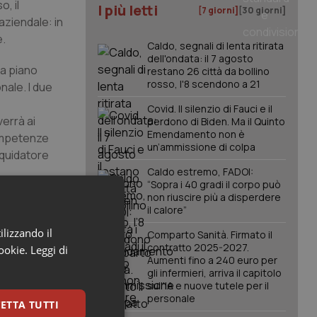
, il
I più letti
[7 giorni]
[30 giorni]
aziendale: in
e.
Caldo, segnali di lenta ritirata
dell'ondata: il 7 agosto
ia piano
restano 26 città da bollino
rosso, l'8 scendono a 21
nale. I due
e
Covid. Il silenzio di Fauci e il
verrà ai
perdono di Biden. Ma il Quinto
Emendamento non è
competenze
un’ammissione di colpa
liquidatore
Caldo estremo, FADOI:
“Sopra i 40 gradi il corpo può
non riuscire più a disperdere
 Frattura.
il calore”
on
ilizzando il
Comparto Sanità. Firmato il
l ma che
contratto 2025-2027.
cookie.
Leggi di
l’accordo”.
Aumenti fino a 240 euro per
gli infermieri, arriva il capitolo
sull'IA e nuove tutele per il
personale
ETTA TUTTI
era