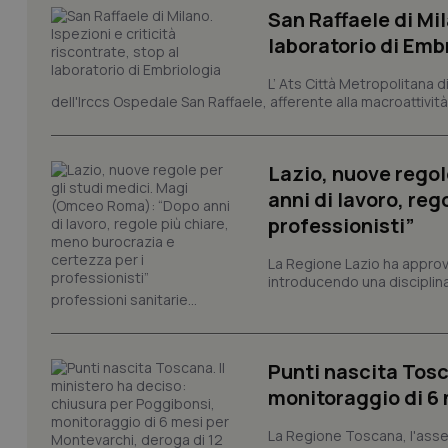
San Raffaele di Mil
tracking-sites-ironf
laboratorio di Emb
tracking-enable
L’ Ats Città Metropolitana d
tracking-sites-ironf
dell'Irccs Ospedale San Raffaele, afferente alla macroattività 
session-id
_ga
Lazio, nuove regol
anni di lavoro, reg
professionisti”
La Regione Lazio ha appro
introducendo una disciplina 
PHPSESSID
professioni sanitarie...
Punti nascita Tosc
monitoraggio di 6 
_ga_KM60CM4NPH
La Regione Toscana, l'asses