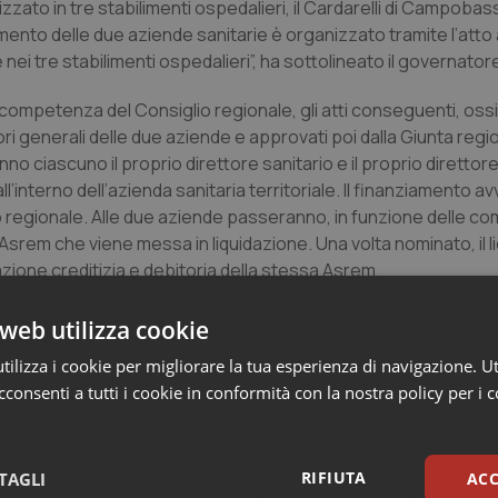
to in tre stabilimenti ospedalieri, il Cardarelli di Campobasso
namento delle due aziende sanitarie è organizzato tramite l’atto 
nei tre stabilimenti ospedalieri”, ha sottolineato il governator
i competenza del Consiglio regionale, gli atti conseguenti, oss
ri generali delle due aziende e approvati poi dalla Giunta regio
nno ciascuno il proprio direttore sanitario e il proprio direttor
’interno dell’azienda sanitaria territoriale. Il finanziamento av
ario regionale. Alle due aziende passeranno, in funzione delle 
ale Asrem che viene messa in liquidazione. Una volta nominato, il 
zione creditizia e debitoria della stessa Asrem.
emiologico regionale, “finalmente”, il commento soddisfatto di
web utilizza cookie
 ha precisato il presidente –, sempre con legge, un accordo c
ilizza i cookie per migliorare la tua esperienza di navigazione. Ut
’offerta formativa della Facoltà di medicina e chirurgia di Unimo
consenti a tutti i cookie in conformità con la nostra policy per i 
iscipline previste nel corso di laurea che saranno contenute nel
elegate alla Giunta saranno in capo alla struttura commissariale.
RIFIUTA
TAGLI
ACC
che venga approvata in Consiglio regionale, seguiremo in mani