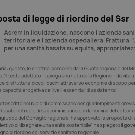
posta di legge di riordino del Ssr
Asrem in liquidazione, nascono l’azienda sani
territoriale e l’azienda ospedaliera. Frattura: 
per una sanità basata su equità, appropriatez
a: queste, le direttrici percorse dalla Giunta regionale del Mo
o. “Il testo adottato – spiega una nota della Regione – dà vita 
pace di sfruttare piccoli bacini attraverso economie di scopo p
a capacità erogativa dei livelli essenziali di assistenza”.
ottoscritto nel ruolo di commissario per gli adempimenti previst
or Rosato nel ruolo di subcommissario con la nomina del dottor di
apigruppo del Consiglio regionale, ha approvato la proposta di l
iettivo di disegnare una sanità sostenibile”, ha spiegato il
gove
no di riordino del servizio sanitario regionale.