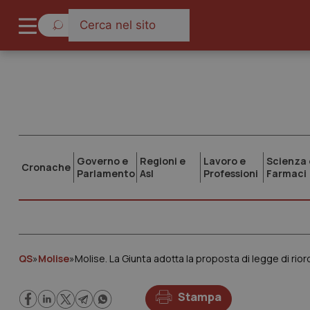
Governo e
Regioni e
Lavoro e
Scienza 
Cronache
Parlamento
Asl
Professioni
Farmaci
QS
»
Molise
»
Molise. La Giunta adotta la proposta di legge di rior
Stampa