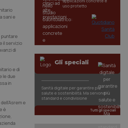
applicazioni concrete e
uso protetto
nitario
ra sani e
i puntare
 il servizio
avanzi di
Gli speciali
tario e di
e le due
ssa in
Sanità digitale per garantire più
salute e sostenibilità. Ma servono
standard e condivisione
 dell’Asrem e
le è
Tutti gli speciali
zione,
’azienda