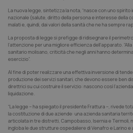
La nuova legge, sintetizza la nota, “nasce con uno spirito i
nazionale (salute, diritto della persona e interesse della col
malati e, quindi, dai valori della sanità che ne ha sempre 
La proposta di legge si prefigge di ridisegnare il perimetro
l’attenzione per una migliore efficienza dell’apparato. “Alla b
sanitario molisano, criticità che negli anni hanno determinat
esercizio”.
Al fine di poter realizzare una effettiva inversione di te
produzione dei servizi sanitari, che devono essere ben di
direttrici su cui costruire il servizio: nascono così l’aziend
liquidazione.
“La legge – ha spiegato il presidente Frattura –, rivede tot
la costituzione di due aziende: una azienda sanitaria territo
articolata in tre distretti, Campobasso, Isernia e Termoli,
ingloba le due strutture ospedaliere di Venafro e Larino e 