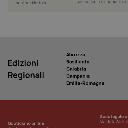
rammarico e disappunto per
Nome
Nome
VISITOR_INFO1_LIV
_ga_0VMQEQKQ1N
__Secure-YNID
Abruzzo
Edizioni
Basilicata
Calabria
Regionali
YSC
Campania
Emilia-Romagna
__Secure-
ROLLOUT_TOKEN
tracking-sites-
ironfish-tracking-
named-enable
Sede legale e
Via della Stell
Quotidiano online