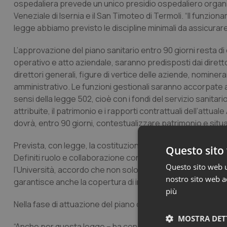
ospedaliera prevede un unico presidio ospedaliero organizza
Veneziale di Isernia e il San Timoteo di Termoli. “Il funzio
legge abbiamo previsto le discipline minimali da assicurare 
L’approvazione del piano sanitario entro 90 giorni resta d
operativo e atto aziendale, saranno predisposti dai diretto
direttori generali, figure di vertice delle aziende, nominera
amministrativo. Le funzioni gestionali saranno accorpate all
sensi della legge 502, cioè con i fondi del servizio sanit
attribuite, il patrimonio e i rapporti contrattuali dell’attu
dovrà, entro 90 giorni, contestualizzare patrimonio e situa
Prevista, con legge, la costituzione dell’osservatorio epid
Questo sito 
Definiti ruolo e collaborazione con Unimol. “Prevediamo –
Questo sito web ut
l’Università, accordo che non solo ottimizza la qualità dell
nostro sito web ac
garantisce anche la copertura di incarichi apicali per le d
più
Nella fase di attuazione del piano di rientro, le funzioni d
MOSTRA DET
“Anche per questa legge – ha concluso Frattura –, prima 