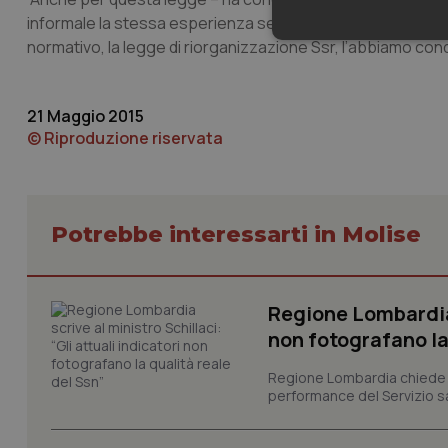
informale la stessa esperienza seguita per la legge di ri
Neces
normativo, la legge di riorganizzazione Ssr, l’abbiamo condi
21 Maggio 2015
© Riproduzione riservata
I cookie necessari con
Potrebbe interessarti in Molise
e l'accesso alle aree 
Nome
VISITOR_PRIVACY_
Regione Lombardia s
non fotografano la
Regione Lombardia chiede al
performance del Servizio san
CookieScriptConse