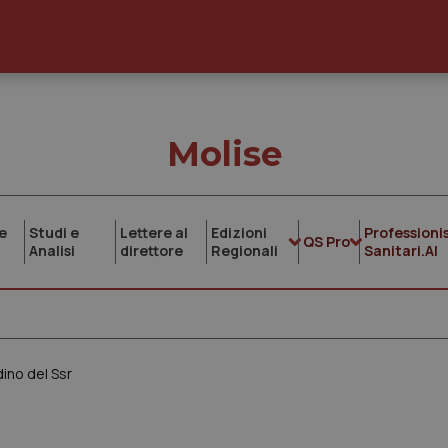
Molise
e
Studi e
Lettere al
Edizioni
Professionis
QS Pro
Analisi
direttore
Regionali
Sanitari.AI
dino del Ssr