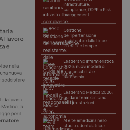
infrastrutture,
compliance, GDPR e Risk
management
taria
Gestione
dell'Ipertensione
“Al lavoro
resistente: dalle Linee
za e
Guida alle terapie
innovative
Leadership Infermieristica
lise nella
2026: nuovi modelli di
responsabilità e
a una nuova
autonomia
er soddisfare
Leadership Medica 2026:
guidare team clinici ad
i dal piano
alte prestazioni
 Martino, la
egge per il
rnatore
AI e telemedicina nello
studio odontoiatrico: