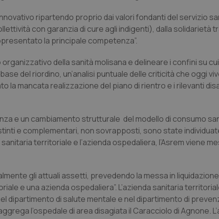
nnovativo ripartendo proprio dai valori fondanti del servizio sa
lettività con garanzia di cure agli indigenti), dalla solidarietà t
rappresentato la principale competenza”.
 organizzativo della sanità molisana e delineare i confini su cu
ase del riordino, un’analisi puntuale delle criticità che oggi vive
o la mancata realizzazione del piano di rientro e i rilevanti dis
ndenza e un cambiamento strutturale del modello di consumo sani
stinti e complementari, non sovrapposti, sono state individuat
a sanitaria territoriale e l’azienda ospedaliera, l’Asrem viene me
almente gli attuali assetti, prevedendo la messa in liquidazione
riale e una azienda ospedaliera”. L’azienda sanitaria territoria
 nel dipartimento di salute mentale e nel dipartimento di preven
aggrega l’ospedale di area disagiata il Caracciolo di Agnone. L