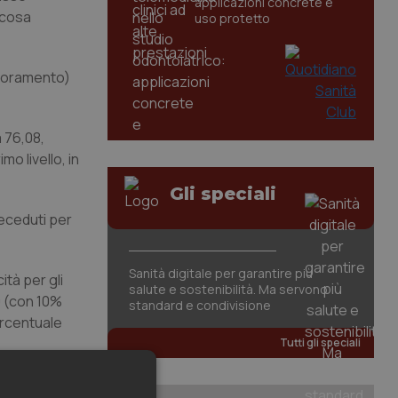
applicazioni concrete e
 cosa
uso protetto
glioramento)
a 76,08,
o livello, in
Gli speciali
deceduti per
Sanità digitale per garantire più
ità per gli
salute e sostenibilità. Ma servono
0 (con 10%
standard e condivisione
Percentuale
Tutti gli speciali