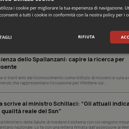
ilizza i cookie per migliorare la tua esperienza di navigazione. Ut
consenti a tutti i cookie in conformità con la nostra policy per i 
e
RIFIUTA
TAGLI
ACC
sari
Statistici
Mar
ienza dello Spallanzani: capire la ricerca per
esente
e e trent'anni dal riconoscimento come Istituto di ricovero e cura a 
rrenze che rappresentano l'occasione per riflettere sul...
Necessari
Statistici
Marketing
crive al ministro Schillaci: “Gli attuali indica
tribuiscono a rendere fruibile il sito web abilitandone funzionalità di base quali la nav
 qualità reale del Ssn”
protette del sito. Il sito web non è in grado di funzionare correttamente senza questi coo
Fornitore
/
Dominio
Scadenza
Descrizione
 Ministero della Salute di rivedere il sistema con cui vengono misur
itario nazionale. Lo fa con una lettera firmata dall'assessore al Welf
METADATA
5 mesi 4
Questo cookie viene utilizzato p
YouTube