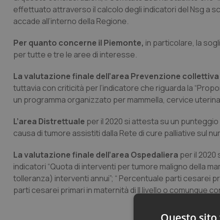
effettuato attraverso il calcolo degli indicatori del Nsg a
accade all’interno della Regione.
Per quanto concerne il Piemonte,
in particolare, la so
per tutte e tre le aree di interesse.
La valutazione finale dell’area Prevenzione collettiva
tuttavia con criticità per l’indicatore che riguarda la “Prop
un programma organizzato per mammella, cervice uterina e
L’area Distrettuale
per il 2020 si attesta su un punteggio 
causa di tumore assistiti dalla Rete di cure palliative sul 
La valutazione finale dell’area Ospedaliera
per il 2020 
indicatori “Quota di interventi per tumore maligno della ma
tolleranza) interventi annui”; “ Percentuale parti cesarei pr
parti cesarei primari in maternità di II livello o comunque con
Questo sito 