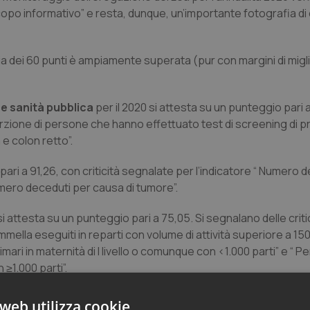
 scopo informativo” e resta, dunque, un’importante fotografia di
glia dei 60 punti è ampiamente superata (pur con margini di mi
 e sanità pubblica
per il 2020 si attesta su un punteggio pari 
orzione di persone che hanno effettuato test di screening di prim
 colon retto”.
pari a 91,26, con criticità segnalate per l’indicatore “ Numero 
numero deceduti per causa di tumore”.
si attesta su un punteggio pari a 75,05. Si segnalano delle critic
mmella eseguiti in reparti con volume di attività superiore a 15
imari in maternità di I livello o comunque con <1.000 parti” e “ 
 ≥1.000 parti”.
web utilizza cookie