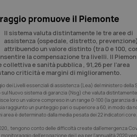
oraggio promuove il Piemonte
Il sistema valuta distintamente le tre aree di
assistenza (ospedale, distretto, prevenzione
attribuendo un valore distinto (tra 0 e 100, co
sentire la compensazione tra livelli. Il Piemont
collettiva e sanità pubblica , 91,26 per l’area
stano criticità e margini di miglioramento.
ei Livelli essenziali di assistenza (Lea) del ministero della 
o sul Nuovo sistema di garanzia (Nsg) che valuta distintamente
uisce loro un valore compreso in un range 0-100 (la garanzia d
, sia raggiunto un punteggio pari o superiore a 60, in modo da n
ni area è determinato dalla media pesata dei 22 indicatori core
2020,, tengono conto delle difficoltà create dall’emergenza Covi
“il monitoraggio dell’erogazione dei Lea per l’annualità 2020 ve