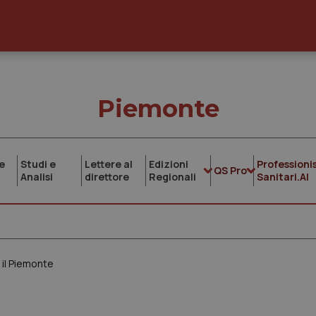
Piemonte
e
Studi e
Lettere al
Edizioni
Professionis
QS Pro
Analisi
direttore
Regionali
Sanitari.AI
 il Piemonte