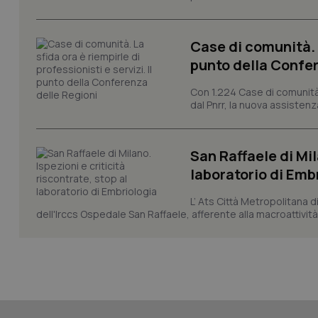
Case di comunità. L
punto della Confer
CookieScriptConse
Con 1.224 Case di comunità a
dal Pnrr, la nuova assistenza
tracking-sites-ironf
tracking-enable
San Raffaele di Mil
tracking-sites-ironf
laboratorio di Emb
session-id
L’ Ats Città Metropolitana d
_ga
dell'Irccs Ospedale San Raffaele, afferente alla macroattività 
PHPSESSID