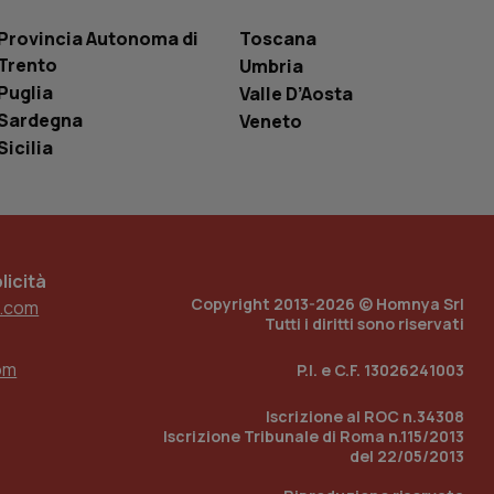
le variabili di
è un numero
Provincia Autonoma di
Toscana
o in cui viene
r il sito, ma un
Trento
Umbria
tato di accesso per
Puglia
Valle D’Aosta
Sardegna
Veneto
a Google Analytics
sione.
Sicilia
 tenere traccia
i Youtube incorporati
tics per mantenere
icità
tore del sito web sta
ell'interfaccia di
Copyright 2013-2026 © Homnya Srl
.com
Tutti i diritti sono riservati
 tenere traccia
i Youtube incorporati
om
P.I. e C.F. 13026241003
tore del sito web sta
ell'interfaccia di
Iscrizione al ROC n.34308
Iscrizione Tribunale di Roma n.115/2013
 tenere traccia
del 22/05/2013
r la gestione