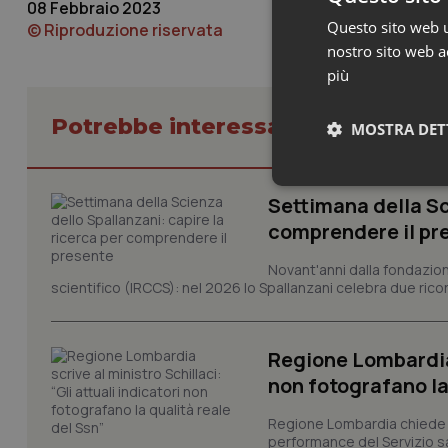
08 Febbraio 2023
Questo sito web ut
© Riproduzione riservata
nostro sito web ac
più
Potrebbe interessarti in Piemont
MOSTRA DET
Neces
Settimana della Sc
comprendere il pr
Novant'anni dalla fondazion
scientifico (IRCCS): nel 2026 lo Spallanzani celebra due rico
Regione Lombardia s
I cookie necessari con
non fotografano la
e l'accesso alle aree 
Nome
Regione Lombardia chiede al
performance del Servizio san
VISITOR_PRIVACY_