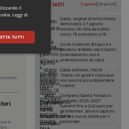
I più letti
[7 giorni]
[30 giorni]
ilizzando il
cookie.
Leggi di
Caldo, segnali di lenta ritirata
dell'ondata: il 7 agosto
restano 26 città da bollino
rosso, l'8 scendono a 19
ETTA TUTTI
Covid. Il silenzio di Fauci e il
perdono di Biden. Ma il Quinto
keting
Emendamento non è
un’ammissione di colpa
Caldo estremo, FADOI:
“Sopra i 40 gradi il corpo può
carattere
non riuscire più a disperdere
il calore”
Comparto Sanità. Firmato il
contratto 2025-2027.
tori
Aumenti fino a 240 euro per
igazione sulle pagine
kie.
gli infermieri, arriva il capitolo
sull'IA e nuove tutele per il
personale
ate le
are...
er memorizzare le