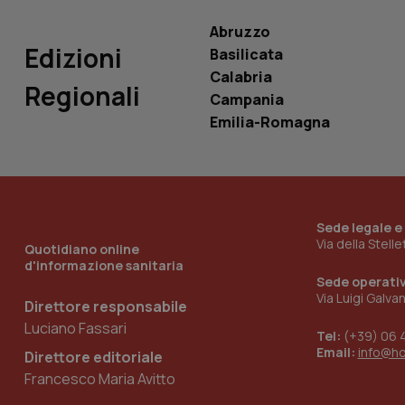
Abruzzo
Edizioni
Basilicata
Calabria
Regionali
Campania
_ga_KM60CM4NPH
Emilia-Romagna
Nome
Nome
VISITOR_INFO1_LIV
_ga_0VMQEQKQ1N
Sede legale e
Via della Stell
Quotidiano online
d'informazione sanitaria
Sede operati
__Secure-YNID
Via Luigi Galva
Direttore responsabile
Luciano Fassari
Tel:
(+39) 06 
Email:
info@h
Direttore editoriale
YSC
Francesco Maria Avitto
__Secure-