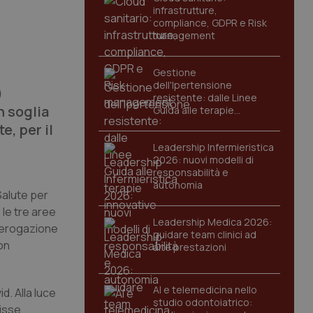
infrastrutture,
compliance, GDPR e Risk
management
Gestione
dell'Ipertensione
)
resistente: dalle Linee
n soglia
Guida alle terapie
innovative
e, per il
Leadership Infermieristica
2026: nuovi modelli di
responsabilità e
autonomia
Salute per
 le tre aree
Leadership Medica 2026:
i erogazione
guidare team clinici ad
on
alte prestazioni
.
AI e telemedicina nello
d. Alla luce
studio odontoiatrico:
nisse