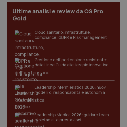
CookieScriptConsent
5 mesi
CookieScript
Ultime analisi e review da QS Pro
settim
www.quotidianosanita.it
Gold
Cloud sanitario: infrastrutture,
compliance, GDPR e Risk management
Gestione dell'Ipertensione resistente:
dalle Linee Guida alle terapie innovative
tracking-sites-ironfish-
www.quotidianosanita.it
4
tracking-enable
settim
Leadership Infermieristica 2026: nuovi
2 gior
modelli di responsabilità e autonomia
tracking-sites-ironfish-
www.quotidianosanita.it
4
Leadership Medica 2026: guidare team
session-id
settim
clinici ad alte prestazioni
2 gior