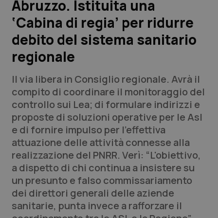
Abruzzo. Istituita una
‘Cabina di regia’ per ridurre
Scienza e Farmaci
debito del sistema sanitario
Studi e Analisi
regionale
Lettere al direttore
Il via libera in Consiglio regionale. Avrà il
compito di coordinare il monitoraggio del
Edizioni Regionali
controllo sui Lea; di formulare indirizzi e
proposte di soluzioni operative per le Asl
QS Pro
e di fornire impulso per l’effettiva
attuazione delle attività connesse alla
Professionisti Sanitari.AI
realizzazione del PNRR. Verì: “L'obiettivo,
a dispetto di chi continua a insistere su
Abruzzo
QS Pro Gold
un presunto e falso commissariamento
dei direttori generali delle aziende
QS Club
Newsletter
Basilicata
Artrite & artrosi
sanitarie, punta invece a rafforzare il