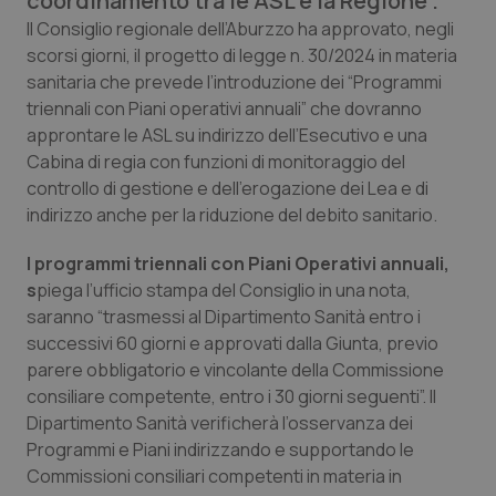
coordinamento tra le ASL e la Regione”.
Calabria
Asma & BPCO
Il Consiglio regionale dell’Aburzzo ha approvato, negli
scorsi giorni, il progetto di legge n. 30/2024 in materia
Campania
Car-T
sanitaria che prevede l’introduzione dei “Programmi
triennali con Piani operativi annuali” che dovranno
Emilia-Romagna
Colesterolo & coronaropatie
approntare le ASL su indirizzo dell’Esecutivo e una
Cabina di regia con funzioni di monitoraggio del
controllo di gestione e dell’erogazione dei Lea e di
Friuli Venezia Giulia
Dermatite Atopica
indirizzo anche per la riduzione del debito sanitario.
Lazio
Diabete & glucometri
I programmi triennali con Piani Operativi annuali,
s
piega l’ufficio stampa del Consiglio in una nota,
Liguria
Disturbi dell’umore
saranno “trasmessi al Dipartimento Sanità entro i
successivi 60 giorni e approvati dalla Giunta, previo
Lombardia
Dolore
parere obbligatorio e vincolante della Commissione
consiliare competente, entro i 30 giorni seguenti”. Il
Marche
Donna & Salute
Dipartimento Sanità verificherà l’osservanza dei
Programmi e Piani indirizzando e supportando le
Commissioni consiliari competenti in materia in
Molise
Epatiti