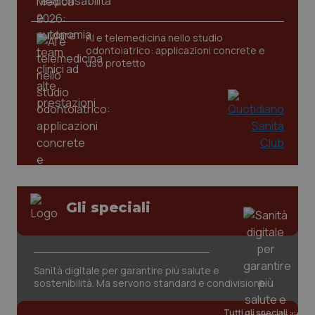
AI e telemedicina nello studio
_ga
1 anno
Google LLC
odontoiatrico: applicazioni concrete e
mes
.quotidianosanita.it
uso protetto
Gli speciali
Sanità digitale per garantire più salute e
sostenibilità. Ma servono standard e condivisione
Tutti gli speciali