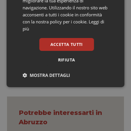
migliorare la tua esperienza di
sinergia e un lavoro comune che mette in evidenza la
navigazione. Utilizzando il nostro sito web
capacità di intervento soprattutto mirato a contenere
acconsenti a tutti i cookie in conformità
la spesa sanitaria. Laddove necessario le strutture
con la nostra policy per i cookie.
Leggi di
della Regione serviranno a dare il giusto supporto alle
più
aziende per perseguire gli obiettivi e realizzare i
progetti messi in cantiere”, conclude l’assessore.
ACCETTA TUTTI
28 Novembre 2024
RIFIUTA
© Riproduzione riservata
MOSTRA DETTAGLI
Necessari
Statistici
Marketing
Potrebbe interessarti in
Abruzzo
Necessari
Statistici
Marketing