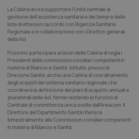
Valle D’Aosta
Oncodermatologia
La Cabina dovrà supportare l’Unità centrale di
gestione dell’assistenza sanitaria e dei tempi e delle
Veneto
Oncoematologia
liste di attesa in raccordo con l’Agenzia Sanitaria
Regionale e in collaborazione con i Direttori generali
Oncologia & Nutrizione
della Asl.
Psoriasi & pelle
Possono partecipare ai lavori della Cabina di regia i
Presidenti delle commissioni consiliari competenti in
Quotidiano Cardiologia
materia di Bilancio e Sanità. Istituita, presso la
Direzione Sanità, anche una Cabina di coordinamento
Quotidiano Chirurgia
degli acquisti del sistema sanitario regionale che
coordinerà la definizione dei piani di acquisto annuali e
pluiriennali delle Asl, ferme restando le funzioni di
Quotidiano Oncologia
Centrale di committenza unica svolte dall’Areacom. Il
Direttore del Dipartimento Sanità riferisce
Quotidiano Pediatria
bimestralmente alle Commissioni consiliari competenti
in materia di Bilancio e Sanità.
Rene & patologie urogenitali