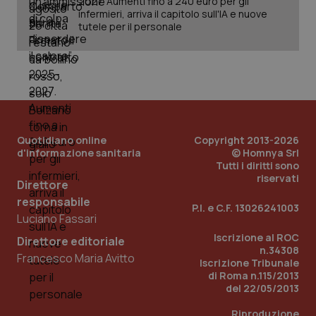
2027. Aumenti fino a 240 euro per gli
infermieri, arriva il capitolo sull'IA e nuove
_ga_KM60CM4NPH
.quotidianosanita.it
1 anno
tutele per il personale
mes
Quotidiano online
Copyright 2013-2026
d'informazione sanitaria
© Homnya Srl
Fornitore
/
Nome
Tutti i diritti sono
Scadenza
Descrizion
Dominio
riservati
Nome
Fornitore
/
Dominio
Scadenza
Des
Direttore
_ga_0VMQEQKQ1N
.quotidianosanita.it
1 anno 1
Questo
responsabile
mese
cookie
VISITOR_INFO1_LIVE
5 mesi 4
Que
Google LLC
P.I. e C.F. 13026241003
viene
settimane
imp
.youtube.com
Luciano Fassari
utilizzato
You
da Google
ten
Iscrizione al ROC
Direttore editoriale
Analytics
pre
n.34308
per
del
Francesco Maria Avitto
mantener
vid
Iscrizione Tribunale
lo stato
inco
di Roma n.115/2013
della
può
del 22/05/2013
sessione.
det
vis
web
Riproduzione