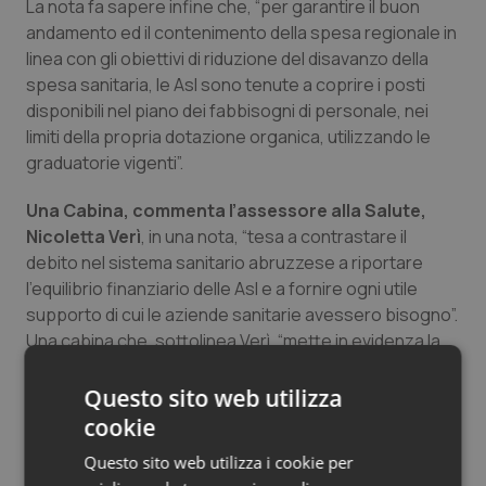
La nota fa sapere infine che, “per garantire il buon
Salute orale & impianti
andamento ed il contenimento della spesa regionale in
linea con gli obiettivi di riduzione del disavanzo della
Sangue & coagulazione
spesa sanitaria, le Asl sono tenute a coprire i posti
disponibili nel piano dei fabbisogni di personale, nei
limiti della propria dotazione organica, utilizzando le
Tiroide
graduatorie vigenti”.
Tumore al seno
Una Cabina, commenta l’assessore alla Salute,
Nicoletta Verì
, in una nota, “tesa a contrastare il
Tumore ovarico
debito nel sistema sanitario abruzzese a riportare
l’equilibrio finanziario delle Asl e a fornire ogni utile
Tumori del Polmone & Testa Collo
supporto di cui le aziende sanitarie avessero bisogno”.
Una cabina che, sottolinea Verì, “mette in evidenza la
Tumori gastrointestinali
sinergia tra la Giunta e il Consiglio regionale.
L’obiettivo, a dispetto di chi continua a insistere su un
Questo sito web utilizza
presunto e falso commissariamento dei direttori
Ulcera & Reflusso
cookie
generali delle aziende sanitarie, punta invece a
Questo sito web utilizza i cookie per
rafforzare il coordinamento tra le ASL e la Regione, una
Vaccini