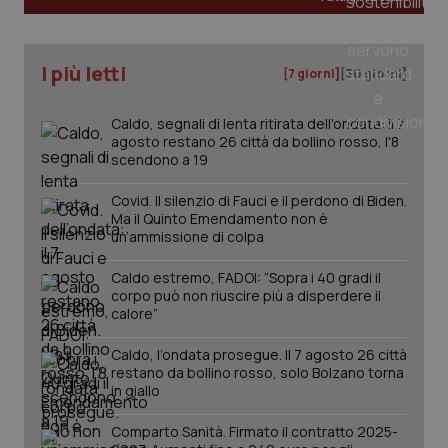
I più letti
[7 giorni]
[30 giorni]
PHPSESSID
Sessio
PHP.net
Caldo, segnali di lenta ritirata dell'ondata: il 7
www.quotidianosanita.it
agosto restano 26 città da bollino rosso, l'8
scendono a 19
Covid. Il silenzio di Fauci e il perdono di Biden.
Ma il Quinto Emendamento non è
un’ammissione di colpa
Caldo estremo, FADOI: “Sopra i 40 gradi il
corpo può non riuscire più a disperdere il
calore”
Caldo, l’ondata prosegue. Il 7 agosto 26 città
restano da bollino rosso, solo Bolzano torna
in giallo
Comparto Sanità. Firmato il contratto 2025-