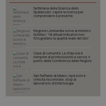
I cookie necessari contribuiscono a rendere fruibile il
Settimana della Scienza dello
sito web abilitandone funzionalità di base quali la
Spallanzani: capire la ricerca per
navigazione sulle pagine e l'accesso alle aree
comprendere il presente
protette del sito. Il sito web non è in grado di
funzionare correttamente senza questi cookie.
Nome
Fornitore
/
Dominio
Scaden
Regione Lombardia scrive al ministro
Schillaci: “Gli attuali indicatori non
VISITOR_PRIVACY_METADATA
5 mesi
YouTube
fotografano la qualità reale del Ssn”
settim
.youtube.com
Case di comunità. La sfida ora è
riempirle di professionisti e servizi. Il
punto della Conferenza delle Regioni
San Raffaele di Milano. Ispezioni e
criticità riscontrate, stop al
laboratorio di Embriologia