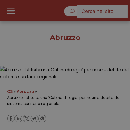
Domenica 9 Agosto 2026
Abruzzo
Abruzzo
Cronache
QS
»
Abruzzo
»
Abruzzo. Istituita una ‘Cabina di regia’ per ridurre debito del
Governo e Parlamento
sistema sanitario regionale
Regioni e Asl
Lavoro e Professioni