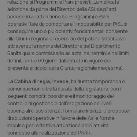
relazione ai Programmi e Piani previsti. La mancata
adozione da parte dei Direttori della ASL degli atti
Piemonte
HIV
necessari all’attuazione dei Programmi e Piani
operativi “tale da comportare l’impossibilità per l’ASL di
Provincia Autonoma di Bolzano
Infezioni & Febbre
conseguire uno o più obiettivi fondamentali, consente
alla Giunta regionale l’esercizio del potere sostitutivo
Provincia Autonoma di Trento
Ipertensione & Scompenso
attraverso la nomina del Direttore del Dipartimento
Sanità quale commissario ad acta, nei termini e nei limiti
Puglia
Malattie rare
definiti, entro 60 giorni dall’entrata in vigore del
presente articolo, dalla Giunta regionale medesima”.
Sardegna
Malattia di Crohn & Rettocolite Ulcerosa
La Cabina di regia, Invece,
ha durata temporanea e
comunque non oltre la durata della legislatura, con i
Sicilia
Neuroscienze & patologie neurodegenerative
seguenti compiti: coordinare il monitoraggio del
controllo di gestione e dell’erogazione dei livelli
Toscana
Obesità
essenziali di assistenza; formulare indirizzi e proposte
di soluzioni operative in favore delle Asl e fornire
Umbria
Oftalmologia
impulso per l’effettiva attuazione delle attività
connesse alla realizzazione del PNRR.