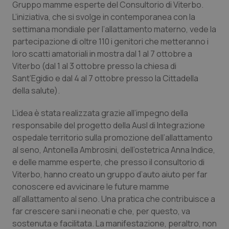
Gruppo mamme esperte del Consultorio di Viterbo.
Calabria
Asma & BPCO
L’iniziativa, che si svolge in contemporanea con la
settimana mondiale per l’allattamento materno, vede la
Campania
Car-T
partecipazione di oltre 110 i genitori che metteranno i
loro scatti amatoriali in mostra dal 1 al 7 ottobre a
Emilia-Romagna
Colesterolo & coronaropatie
Viterbo (dal 1 al 3 ottobre presso la chiesa di
Sant’Egidio e dal 4 al 7 ottobre presso la Cittadella
Friuli Venezia Giulia
Dermatite Atopica
della salute).
L’idea è stata realizzata grazie all’impegno della
Lazio
Diabete & glucometri
responsabile del progetto della Ausl di Integrazione
ospedale territorio sulla promozione dell’allattamento
Liguria
Disturbi dell’umore
al seno, Antonella Ambrosini, dell’ostetrica Anna Indice,
e delle mamme esperte, che presso il consultorio di
Lombardia
Dolore
Viterbo, hanno creato un gruppo d’auto aiuto per far
conoscere ed avvicinare le future mamme
Marche
Donna & Salute
all’allattamento al seno. Una pratica che contribuisce a
far crescere sani i neonati e che, per questo, va
Molise
Epatiti
sostenuta e facilitata. La manifestazione, peraltro, non