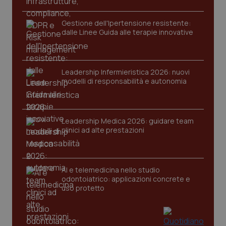
funzionare correttamente senza questi cookie.
Nome
Fornitore
/
Dominio
Scaden
Gestione dell'Ipertensione resistente:
dalle Linee Guida alle terapie innovative
VISITOR_PRIVACY_METADATA
5 mesi
YouTube
settim
.youtube.com
Leadership Infermieristica 2026: nuovi
modelli di responsabilità e autonomia
Leadership Medica 2026: guidare team
clinici ad alte prestazioni
AI e telemedicina nello studio
odontoiatrico: applicazioni concrete e
uso protetto
CookieScriptConsent
5 mesi
CookieScript
settim
www.quotidianosanita.it