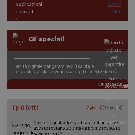
Gli speciali
tracking-sites-ironfish-
www.quotidianosanita.it
4
tracking-enable
settim
Sanità digitale per garantire più salute e
2 gior
sostenibilità. Ma servono standard e condivisione
Tutti gli speciali
tracking-sites-ironfish-
www.quotidianosanita.it
4
session-id
settim
2 gior
I più letti
[7 giorni]
[30 giorni]
Caldo, segnali di lenta ritirata dell'ondata: il 7
agosto restano 26 città da bollino rosso, l'8
_ga
1 anno
Google LLC
mes
.quotidianosanita.it
scendono a 21