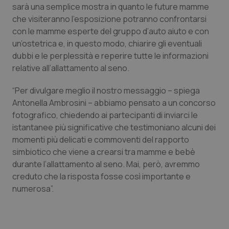
sarà una semplice mostra in quanto le future mamme
Piemonte
HIV
che visiteranno l’esposizione potranno confrontarsi
con le mamme esperte del gruppo d’auto aiuto e con
un’ostetrica e, in questo modo, chiarire gli eventuali
Provincia Autonoma di Bolzano
Infezioni & Febbre
dubbi e le perplessità e reperire tutte le informazioni
relative all’allattamento al seno.
Provincia Autonoma di Trento
Ipertensione & Scompenso
“Per divulgare meglio il nostro messaggio – spiega
Puglia
Malattie rare
Antonella Ambrosini – abbiamo pensato a un concorso
fotografico, chiedendo ai partecipanti di inviarci le
Sardegna
Malattia di Crohn & Rettocolite Ulcerosa
istantanee più significative che testimoniano alcuni dei
momenti più delicati e commoventi del rapporto
Sicilia
Neuroscienze & patologie neurodegenerative
simbiotico che viene a crearsi tra mamme e bebè
durante l’allattamento al seno. Mai, però, avremmo
creduto che la risposta fosse così importante e
Toscana
Obesità
numerosa”.
Umbria
Oftalmologia