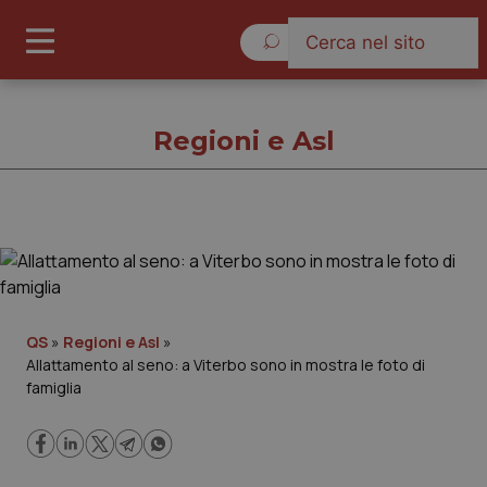
Venerdì 7 Agosto 2026
Regioni e Asl
Regioni e Asl
Cronache
QS
»
Regioni e Asl
»
Allattamento al seno: a Viterbo sono in mostra le foto di
Governo e Parlamento
famiglia
Regioni e Asl
Lavoro e Professioni