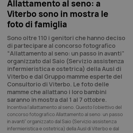
Allattamento al seno: a
Viterbo sono in mostra le
Scienza e Farmaci
foto di famiglia
Studi e Analisi
Sono oltre 110 i genitori che hanno deciso
Lettere al direttore
di partecipare al concorso fotografico
“
Allattamento al seno: un passo in avanti
”
Edizioni Regionali
organizzato dal Saio (Servizio assistenza
infermieristica e ostetrica) della Ausl di
QS Pro
Viterbo e dal Gruppo mamme esperte del
Consultorio di Viterbo. Le foto delle
Professionisti Sanitari.AI
mamme che allattano i loro bambini
saranno in mostra dal 1 al 7 ottobre.
Abruzzo
QS Pro Gold
Incentiva l’allattamento al seno. Questo l’obiettivo del
concorso fotografico Allattamento al seno: un passo
QS Club
Newsletter
in avanti” organizzato dal Saio (Servizio assistenza
Basilicata
Artrite & artrosi
infermieristica e ostetrica) della Ausl di Viterbo e dal