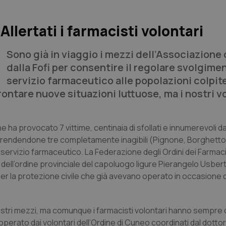
Allertati i farmacisti volontari
Sono già in viaggio i mezzi dell’Associazione
dalla Fofi per consentire il regolare svolgime
servizio farmaceutico alle popolazioni colpit
ontare nuove situazioni luttuose, ma i nostri v
 ha provocato 7 vittime, centinaia di sfollati e innumerevoli d
ia rendendone tre completamente inagibili (Pignone, Borghetto
vizio farmaceutico. La Federazione degli Ordini dei Farmacist
 dell’ordine provinciale del capoluogo ligure Pierangelo Usberti
er la protezione civile che già avevano operato in occasione 
ostri mezzi, ma comunque i farmacisti volontari hanno sempre 
operato dai volontari dell’Ordine di Cuneo coordinati dal dotto