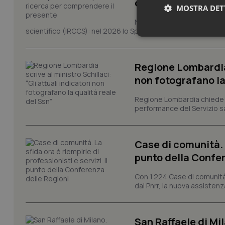
comprendere il pr
MOSTRA DET
Novant'anni dalla fondazion
scientifico (IRCCS): nel 2026 lo Spallanzani celebra due rico
Neces
Regione Lombardia s
non fotografano la
Regione Lombardia chiede al
performance del Servizio san
I cookie necessari con
e l'accesso alle aree 
Case di comunità. L
Nome
punto della Confer
VISITOR_PRIVACY_
Con 1.224 Case di comunità a
dal Pnrr, la nuova assistenza
CookieScriptConse
San Raffaele di Mil