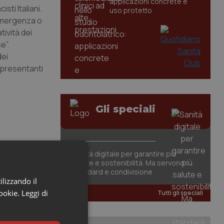
applicazioni concrete e
ti Italiani.
uso protetto
 emergenza o
tività dei
e”.
dei
appresentanti
Gli speciali
Sanità digitale per garantire più
salute e sostenibilità. Ma servono
standard e condivisione
ilizzando il
cookie.
Leggi di
Tutti gli speciali