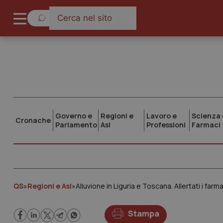
Governo e
Regioni e
Lavoro e
Scienza 
Cronache
Parlamento
Asl
Professioni
Farmaci
QS
»
Regioni e Asl
»
Alluvione in Liguria e Toscana. Allertati i farma
Stampa