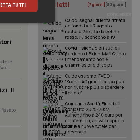
I più letti
ETTA TUTTI
[7 giorni]
[30 giorni]
carattere
Caldo, segnali di lenta ritirata
keting
dell'ondata: il 7 agosto
restano 26 città da bollino
rosso, l'8 scendono a 19
tori
Covid. Il silenzio di Fauci e il
perdono di Biden. Ma il Quinto
Emendamento non è
ate le
un’ammissione di colpa
are...
Caldo estremo, FADOI:
igazione sulle pagine
“Sopra i 40 gradi il corpo può
kie.
non riuscire più a disperdere
i. Il
il calore”
er memorizzare le
Comparto Sanità. Firmato il
utente per la loro
contratto 2025-2027.
 fissato
 dati sul consenso
Aumenti fino a 240 euro per
itiche e
gli infermieri, arriva il capitolo
tendo che le loro
ssioni future.
sull'IA e nuove tutele per il
personale
l servizio Cookie-
erenze di consenso