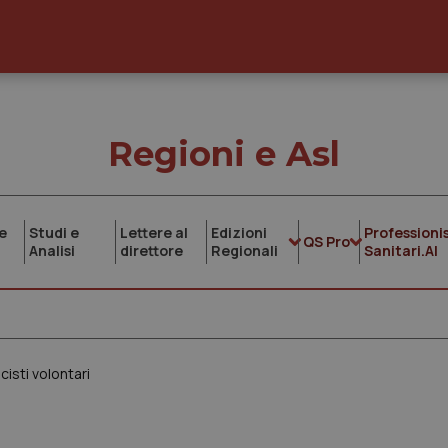
Regioni e Asl
e
Studi e
Lettere al
Edizioni
Professionis
QS Pro
Analisi
direttore
Regionali
Sanitari.AI
cisti volontari