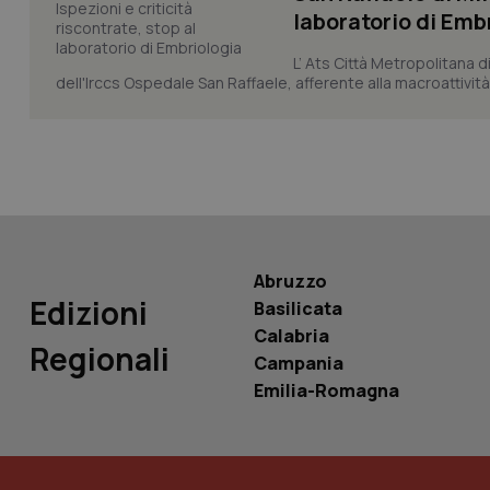
laboratorio di Emb
L’ Ats Città Metropolitana d
tracking-sites-ironf
dell'Irccs Ospedale San Raffaele, afferente alla macroattività 
tracking-enable
tracking-sites-ironf
session-id
_ga
Abruzzo
Edizioni
Basilicata
Calabria
Regionali
PHPSESSID
Campania
Emilia-Romagna
_ga_KM60CM4NPH