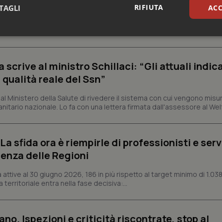
esente
RIFIUTA
TAGLI
ACC
e e trent'anni dal riconoscimento come Istituto di ricovero e cura a 
rrenze che rappresentano l'occasione per riflettere sul...
sari
Statistici
Mar
crive al ministro Schillaci: “Gli attuali indica
 qualità reale del Ssn”
 Ministero della Salute di rivedere il sistema con cui vengono misur
itario nazionale. Lo fa con una lettera firmata dall'assessore al Welf
Necessari
Statistici
Marketing
tribuiscono a rendere fruibile il sito web abilitandone funzionalità di base quali la nav
protette del sito. Il sito web non è in grado di funzionare correttamente senza questi coo
a sfida ora è riempirle di professionisti e serviz
Fornitore
/
Dominio
Scadenza
Descrizione
enza delle Regioni
METADATA
5 mesi 4
Questo cookie viene utilizzato p
YouTube
settimane
scelte di consenso e privacy dell'
.youtube.com
ttive al 30 giugno 2026, 186 in più rispetto al target minimo di 1.038
interazione con il sito. Registra i
 territoriale entra nella fase decisiva:...
del visitatore riguardo a varie pol
impostazioni sulla privacy, garan
preferenze siano onorate nelle se
nt
5 mesi 3
Questo cookie viene utilizzato da
CookieScript
ano. Ispezioni e criticità riscontrate, stop al
settimane
Script.com per ricordare le pref
www.quotidianosanita.it