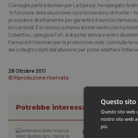
Cornaglia partirà domani per La Spezia”, ha spiegato Andrea
“In funzione della situazione cui si troveranno di fronte –
procedere direttamente per garantire il servizio farmaceutico
loro presidi. È lo stesso schema di intervento che ha mostr
L’obiettivo, spiega la Fofi, è di poter attivare entro dicembr
Farmacisti Volontari per la protezione civile, conclude la n
dei colleghi colpiti dall’alluvione per poter adattare l’interv
28 Ottobre 2011
© Riproduzione riservata
Questo sito 
Potrebbe interessarti in Regioni 
Questo sito web ut
nostro sito web ac
più
Settimana della Sc