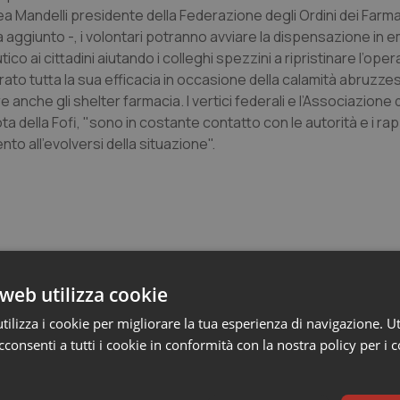
 Mandelli presidente della Federazione degli Ordini dei Farmacis
 ha aggiunto -, i volontari potranno avviare la dispensazione in
 ai cittadini aiutando i colleghi spezzini a ripristinare l’opera
ato tutta la sua efficacia in occasione della calamità abruzzes
e anche gli shelter farmacia. I vertici federali e l’Associazione 
ota della Fofi, "sono in costante contatto con le autorità e i r
ento all’evolversi della situazione".
web utilizza cookie
e Asl
ilizza i cookie per migliorare la tua esperienza di navigazione. Ut
consenti a tutti i cookie in conformità con la nostra policy per i 
ienza dello Spallanzani: capire la ricerca per