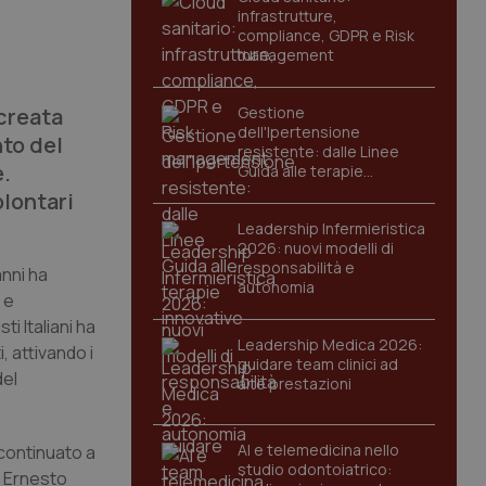
infrastrutture,
compliance, GDPR e Risk
management
 creata
Gestione
dell'Ipertensione
nto del
resistente: dalle Linee
e.
Guida alle terapie
innovative
olontari
Leadership Infermieristica
2026: nuovi modelli di
responsabilità e
anni ha
autonomia
 e
i Italiani ha
Leadership Medica 2026:
, attivando i
guidare team clinici ad
del
alte prestazioni
AI e telemedicina nello
continuato a
studio odontoiatrico:
r Ernesto