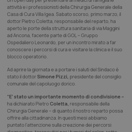
Un open day per presentare ai medici di famiglia le
Calabria
Asma & BPCO
attività e i professionisti della Chirurgia Generale della
Casa di Cura Villa Igea. Sabato scorso, primo marzo, il
Campania
Car-T
dottor Pietro Coletta, responsabile del reparto, ha
aperto le porte della struttura sanitaria di via Maggini
Emilia-Romagna
Colesterolo & coronaropatie
ad Ancona, facente parte di GOL – Gruppo
Ospedaliero Leonardo, per un incontro mirato a far
conoscere i percorsi di cura e visitare la clinica e il suo
Friuli Venezia Giulia
Dermatite Atopica
blocco operatorio.
Lazio
Diabete & glucometri
Ad aprire la giornata
e a portare i saluti del Sindaco è
stato il dottor
Simone Pizzi,
presidente del consiglio
Liguria
Disturbi dell’umore
comunale del capoluogo dorico.
Lombardia
Dolore
“E’ stato un importante momento di condivisione –
ha dichiarato Pietro
Coletta,
responsabile della
Chirurgia Generale – di quanto il nostro reparto possa
Marche
Donna & Salute
offrire alla cittadinanza. In questi mesi abbiamo
puntato l’attenzione sulla creazione dei percorsi
Molise
Epatiti