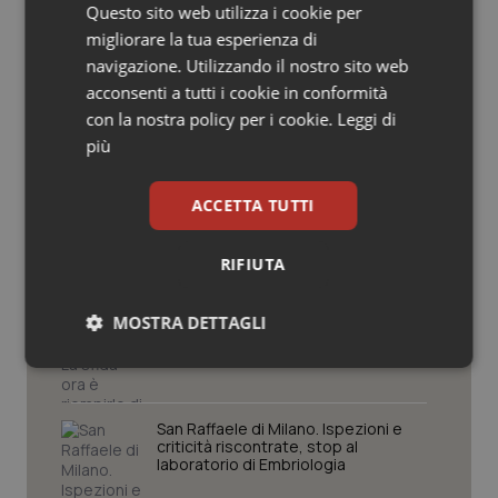
Potrebbe interessarti in
Questo sito web utilizza i cookie per
Salute orale & impianti
Marche
migliorare la tua esperienza di
navigazione. Utilizzando il nostro sito web
Sangue & coagulazione
acconsenti a tutti i cookie in conformità
Settimana della Scienza dello
con la nostra policy per i cookie.
Leggi di
Spallanzani: capire la ricerca per
Tiroide
più
comprendere il presente
Tumore al seno
ACCETTA TUTTI
Regione Lombardia scrive al ministro
Schillaci: “Gli attuali indicatori non
fotografano la qualità reale del Ssn”
Tumore ovarico
RIFIUTA
Tumori del Polmone & Testa Collo
MOSTRA DETTAGLI
Case di comunità. La sfida ora è
riempirle di professionisti e servizi. Il
punto della Conferenza delle Regioni
Tumori gastrointestinali
Necessari
Statistici
Marketing
Ulcera & Reflusso
San Raffaele di Milano. Ispezioni e
criticità riscontrate, stop al
laboratorio di Embriologia
Vaccini