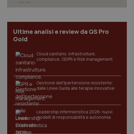
Necessari
Statistici
Marketing
I cookie necessari contribuiscono a rendere fruibile il
sito web abilitandone funzionalità di base quali la
navigazione sulle pagine e l'accesso alle aree
Ultime analisi e review da QS Pro
protette del sito. Il sito web non è in grado di
Gold
funzionare correttamente senza questi cookie.
Nome
Fornitore
/
Dominio
Scaden
Cloud sanitario: infrastrutture,
VISITOR_PRIVACY_METADATA
5 mesi
YouTube
compliance, GDPR e Risk management
settim
.youtube.com
Gestione dell'Ipertensione resistente:
dalle Linee Guida alle terapie innovative
Leadership Infermieristica 2026: nuovi
modelli di responsabilità e autonomia