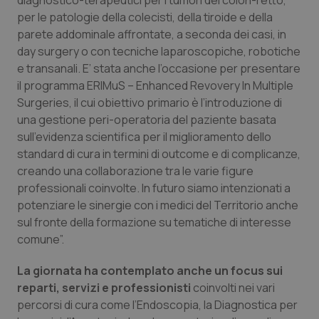
diagnostico-terapeutici per i tumori del colon-retto,
per le patologie della colecisti, della tiroide e della
Piemonte
HIV
parete addominale affrontate, a seconda dei casi, in
day surgery o con tecniche laparoscopiche, robotiche
Provincia Autonoma di Bolzano
Infezioni & Febbre
e transanali. E’ stata anche l’occasione per presentare
il programma ERIMuS – Enhanced Revovery In Multiple
Provincia Autonoma di Trento
Ipertensione & Scompenso
Surgeries, il cui obiettivo primario è l’introduzione di
una gestione peri-operatoria del paziente basata
Puglia
Malattie rare
sull’evidenza scientifica per il miglioramento dello
standard di cura in termini di outcome e di complicanze,
creando una collaborazione tra le varie figure
Sardegna
Malattia di Crohn & Rettocolite Ulcerosa
professionali coinvolte. In futuro siamo intenzionati a
potenziare le sinergie con i medici del Territorio anche
Sicilia
Neuroscienze & patologie neurodegenerative
sul fronte della formazione su tematiche di interesse
comune”.
Toscana
Obesità
La giornata ha contemplato anche un focus sui
Umbria
Oftalmologia
reparti, servizi e professionisti
coinvolti nei vari
percorsi di cura come l’Endoscopia, la Diagnostica per