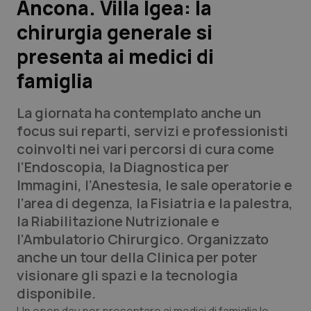
Ancona. Villa Igea: la
chirurgia generale si
Scienza e Farmaci
presenta ai medici di
Studi e Analisi
famiglia
Lettere al direttore
La giornata ha contemplato anche un
focus sui reparti, servizi e professionisti
Edizioni Regionali
coinvolti nei vari percorsi di cura come
l’Endoscopia, la Diagnostica per
QS Pro
Immagini, l’Anestesia, le sale operatorie e
l’area di degenza, la Fisiatria e la palestra,
Professionisti Sanitari.AI
la Riabilitazione Nutrizionale e
l’Ambulatorio Chirurgico. Organizzato
Abruzzo
QS Pro Gold
anche un tour della Clinica per poter
visionare gli spazi e la tecnologia
QS Club
Newsletter
Basilicata
Artrite & artrosi
disponibile.