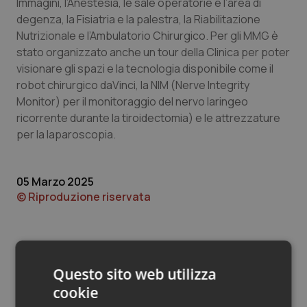
Valle D’Aosta
Oncodermatologia
Immagini, l’Anestesia, le sale operatorie e l’area di
degenza, la Fisiatria e la palestra, la Riabilitazione
Nutrizionale e l’Ambulatorio Chirurgico. Per gli MMG è
Veneto
Oncoematologia
stato organizzato anche un tour della Clinica per poter
visionare gli spazi e la tecnologia disponibile come il
Oncologia & Nutrizione
robot chirurgico daVinci, la NIM (Nerve Integrity
Monitor) per il monitoraggio del nervo laringeo
Psoriasi & pelle
ricorrente durante la tiroidectomia) e le attrezzature
per la laparoscopia.
Quotidiano Cardiologia
Quotidiano Chirurgia
05 Marzo 2025
© Riproduzione riservata
Quotidiano Oncologia
Quotidiano Pediatria
Questo sito web utilizza
Rene & patologie urogenitali
cookie