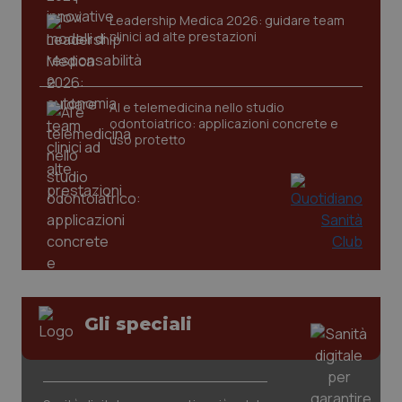
Leadership Medica 2026: guidare team
clinici ad alte prestazioni
CookieScriptConsent
5 mesi
CookieScript
settim
www.quotidianosanita.it
AI e telemedicina nello studio
odontoiatrico: applicazioni concrete e
uso protetto
tracking-sites-ironfish-
www.quotidianosanita.it
4
tracking-enable
settim
2 gior
Gli speciali
tracking-sites-ironfish-
www.quotidianosanita.it
4
session-id
settim