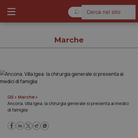
Domenica 9 Agosto 2026
Marche
Marche
Cronache
QS
»
Marche
»
Ancona. Villa Igea: la chirurgia generale si presenta ai medici
Governo e Parlamento
di famiglia
Regioni e Asl
Lavoro e Professioni