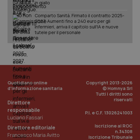
in giallo
Comparto Sanità. Firmato il contratto 2025-
2027. Aumenti fino a 240 euro per gli
infermieri, arriva il capitolo sull'IA e nuove
tutele per il personale
PHPSESSID
Sessio
PHP.net
www.quotidianosanita.it
Quotidiano online
Copyright 2013-2026
d'informazione sanitaria
© Homnya Srl
Tutti i diritti sono
riservati
Direttore
responsabile
P.I. e C.F. 13026241003
Luciano Fassari
Iscrizione al ROC
Direttore editoriale
n.34308
Francesco Maria Avitto
Iscrizione Tribunale