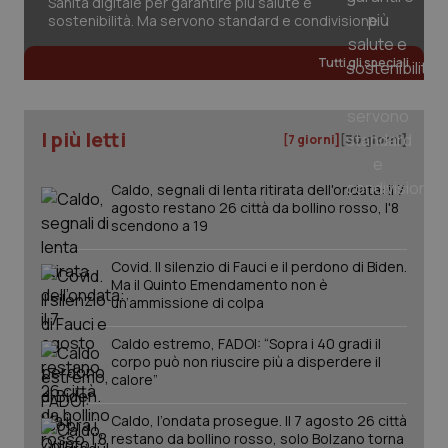
Sanità digitale per garantire più salute e
2 gior
sostenibilità. Ma servono standard e condivisione
Tutti gli speciali
_ga
1 anno
Google LLC
mes
.quotidianosanita.it
I più letti
[7 giorni]
[30 giorni]
Caldo, segnali di lenta ritirata dell'ondata: il 7
agosto restano 26 città da bollino rosso, l'8
scendono a 19
Covid. Il silenzio di Fauci e il perdono di Biden.
Ma il Quinto Emendamento non è
un’ammissione di colpa
Caldo estremo, FADOI: “Sopra i 40 gradi il
corpo può non riuscire più a disperdere il
calore”
Caldo, l’ondata prosegue. Il 7 agosto 26 città
restano da bollino rosso, solo Bolzano torna