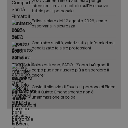
2027. Aumenti fino a 240 euro per gli
mes
.quotidianosanita.it
infermieri, arriva il capitolo sull'IA e nuove
tutele per il personale
Eclissi solare del 12 agosto 2026, come
osservarla in sicurezza
Contratto sanità, valorizzati gli infermieri ma
penalizzate le altre professioni
Caldo estremo, FADOI: “Sopra i 40 gradi il
corpo può non riuscire più a disperdere il
calore”
Covid. Il silenzio di Fauci e il perdono di Biden.
Ma il Quinto Emendamento non è
un’ammissione di colpa