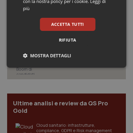
con la nostra policy per i cookie.
Leggi di
variazione di bilancio, Todde:
Salute orale & impianti
“Risultati non immediati, ma la
più
direzione è quella giusta”
Sangue & coagulazione
ACCETTA TUTTI
Puglia. Unità di crisi sanitaria al lavoro,
Decaro accelera su 118, liste d’attesa
e conti
Tiroide
RIFIUTA
Tumore al seno
Medicina generale. Boom di candidati
MOSTRA DETTAGLI
al corso, ma quanti abbandoni c’è da
aspettarsi?
Tumore ovarico
Necessari
Statistici
Marketing
Tumori del Polmone & Testa Collo
Tumori gastrointestinali
Ultime analisi e review da QS Pro
Gold
Necessari
Statistici
Marketing
Ulcera & Reflusso
I cookie necessari contribuiscono a rendere fruibile il
Cloud sanitario: infrastrutture,
sito web abilitandone funzionalità di base quali la
Vaccini
compliance, GDPR e Risk management
navigazione sulle pagine e l'accesso alle aree