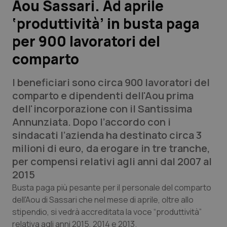
Aou Sassari. Ad aprile
‘produttività’ in busta paga
Scienza e Farmaci
per 900 lavoratori del
Studi e Analisi
comparto
Lettere al direttore
I beneficiari sono circa 900 lavoratori del
comparto e dipendenti dell'Aou prima
Edizioni Regionali
dell'incorporazione con il Santissima
Annunziata. Dopo l’accordo con i
QS Pro
sindacati l’azienda ha destinato circa 3
milioni di euro, da erogare in tre tranche,
Professionisti Sanitari.AI
per compensi relativi agli anni dal 2007 al
2015
Abruzzo
QS Pro Gold
Busta paga più pesante per il personale del comparto
dell'Aou di Sassari che nel mese di aprile, oltre allo
QS Club
Newsletter
Basilicata
Artrite & artrosi
stipendio, si vedrà accreditata la voce “produttività”
relativa agli anni 2015, 2014 e 2013.