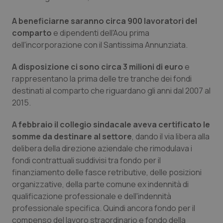
Calabria
Asma & BPCO
A beneficiarne saranno circa 900 lavoratori del
comparto
Campania
Car-T
e dipendenti dell'Aou prima
dell'incorporazione con il Santissima Annunziata.
Emilia-Romagna
Colesterolo & coronaropatie
A disposizione ci sono circa 3 milioni di euro
e
rappresentano la prima delle tre tranche dei fondi
Friuli Venezia Giulia
Dermatite Atopica
destinati al comparto che riguardano gli anni dal 2007 al
2015.
Lazio
Diabete & glucometri
A febbraio il collegio sindacale aveva certificato le
somme da destinare al settore
Liguria
Disturbi dell’umore
, dando il via libera alla
delibera della direzione aziendale che rimodulava i
fondi contrattuali suddivisi tra fondo per il
Lombardia
Dolore
finanziamento delle fasce retributive, delle posizioni
organizzative, della parte comune ex indennità di
Marche
Donna & Salute
qualificazione professionale e dell'indennità
professionale specifica. Quindi ancora fondo per il
Molise
Epatiti
compenso del lavoro straordinario e fondo della