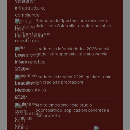
protette del sito. Il sito web non è in grado di
funzionare correttamente senza questi cookie.
Nome
Fornitore
/
Dominio
Scaden
Gestione dell'Ipertensione resistente:
VISITOR_PRIVACY_METADATA
5 mesi
YouTube
dalle Linee Guida alle terapie innovative
settim
.youtube.com
Leadership Infermieristica 2026: nuovi
modelli di responsabilità e autonomia
Leadership Medica 2026: guidare team
clinici ad alte prestazioni
AI e telemedicina nello studio
odontoiatrico: applicazioni concrete e
uso protetto
CookieScriptConsent
5 mesi
CookieScript
settim
www.quotidianosanita.it