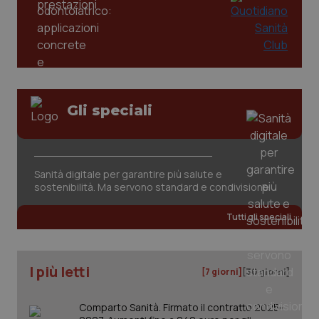
Gli speciali
tracking-sites-ironfish-
www.quotidianosanita.it
4
tracking-enable
settim
2 gior
Sanità digitale per garantire più salute e
sostenibilità. Ma servono standard e condivisione
Tutti gli speciali
tracking-sites-ironfish-
www.quotidianosanita.it
4
session-id
settim
2 gior
I più letti
[7 giorni]
[30 giorni]
Comparto Sanità. Firmato il contratto 2025-
_ga
1 anno
Google LLC