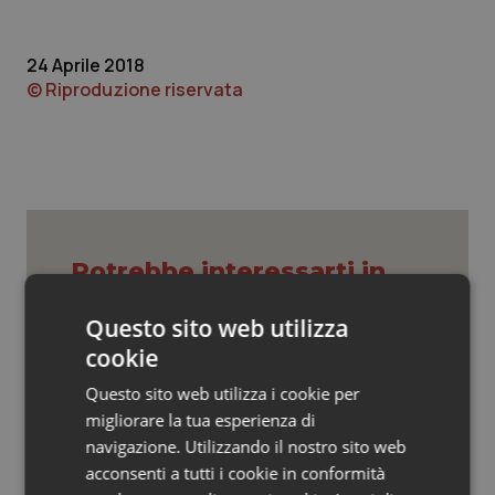
Valle D’Aosta
Oncodermatologia
Veneto
Oncoematologia
24 Aprile 2018
© Riproduzione riservata
Oncologia & Nutrizione
Psoriasi & pelle
Quotidiano Cardiologia
Potrebbe interessarti in
Quotidiano Chirurgia
Regioni e Asl
Questo sito web utilizza
Quotidiano Oncologia
cookie
Cresce la ricerca in Emilia-Romagna:
Questo sito web utilizza i cookie per
nel 2025 condotti 1.530 studi, il
Quotidiano Pediatria
numero più alto degli ultimi cinque
migliorare la tua esperienza di
anni
navigazione. Utilizzando il nostro sito web
Rene & patologie urogenitali
acconsenti a tutti i cookie in conformità
Sardegna. Scontro in Aula sulla