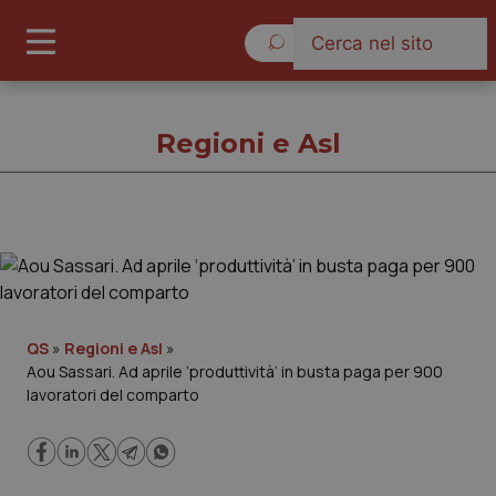
Giovedì 6 Agosto 2026
Regioni e Asl
Regioni e Asl
Cronache
QS
»
Regioni e Asl
»
Aou Sassari. Ad aprile ‘produttività’ in busta paga per 900
Governo e Parlamento
lavoratori del comparto
Regioni e Asl
Lavoro e Professioni