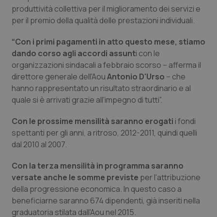
produttività collettiva per il miglioramento dei servizi e
Piemonte
HIV
per il premio della qualità delle prestazioni individuali.
“Con i primi pagamenti in atto questo mese, stiamo
Provincia Autonoma di Bolzano
Infezioni & Febbre
dando corso agli accordi assunt
i con le
organizzazioni sindacali a febbraio scorso – afferma il
Provincia Autonoma di Trento
Ipertensione & Scompenso
direttore generale dell'Aou
Antonio D'Urso
– che
hanno rappresentato un risultato straordinario e al
Puglia
Malattie rare
quale si è arrivati grazie all'impegno di tutti”.
Sardegna
Malattia di Crohn & Rettocolite Ulcerosa
Con le prossime mensilità saranno erogati
i fondi
spettanti per gli anni, a ritroso, 2012-2011, quindi quelli
Sicilia
Neuroscienze & patologie neurodegenerative
dal 2010 al 2007.
Con la terza mensilità in programma saranno
Toscana
Obesità
versate anche le somme previste
per l'attribuzione
della progressione economica. In questo caso a
Umbria
Oftalmologia
beneficiarne saranno 674 dipendenti, già inseriti nella
graduatoria stilata dall'Aou nel 2015.