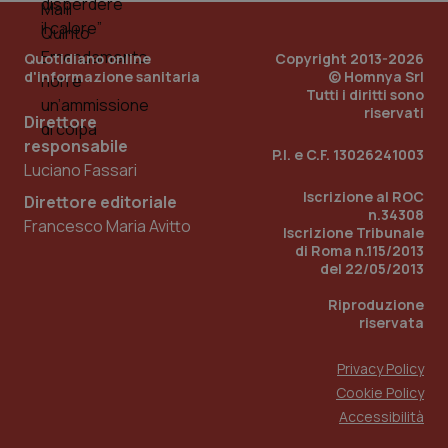
PHPSESSID
Sessio
PHP.net
Quotidiano online
Copyright 2013-2026
www.quotidianosanita.it
d'informazione sanitaria
© Homnya Srl
Tutti i diritti sono
riservati
Direttore
responsabile
P.I. e C.F. 13026241003
Luciano Fassari
Iscrizione al ROC
Direttore editoriale
n.34308
Francesco Maria Avitto
Iscrizione Tribunale
di Roma n.115/2013
del 22/05/2013
Riproduzione
riservata
Privacy Policy
Cookie Policy
_ga_KM60CM4NPH
.quotidianosanita.it
1 anno
Accessibilità
mes